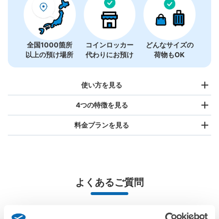
全国1000箇所
コインロッカー
どんなサイズの
以上の預け場所
代わりにお預け
荷物もOK
使い方を見る
4つの特徴を見る
料金プランを見る
バッグサイズ
¥500
/
日
最大辺が45cm未満の大きさのお荷物（リュック、ハンド
よくあるご質問
バッグ、お手荷物など）
スマホからお店と日時を

全国1,000箇所以上と提携
指定して事前予約
水戸駅改札内コインロッカー
北は北海道から南は沖縄まで都市部を中心に全国で利用可能なサービスです
水戸駅駅から徒歩0分