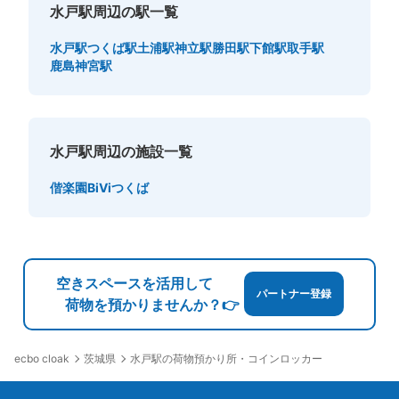
水戸駅周辺の駅一覧
水戸駅
つくば駅
土浦駅
神立駅
勝田駅
下館駅
取手駅
鹿島神宮駅
水戸駅周辺の施設一覧
偕楽園
BiViつくば
空きスペースを活用して
パートナー登録
荷物を預かりませんか？👉
茨城県
水戸駅の荷物預かり所・コインロッカー
ecbo cloak