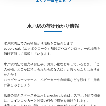
エリア一覧を見る
このコインロッカーの位置を見る
水戸駅南口コインロッカー
水戸駅の荷物預かり情報
水戸駅駅から徒歩0分
本日の営業時間
:
04:00
〜
00:00
改札口から左に曲がって進むと右側に設置してあります。
水戸駅周辺での荷物預かり場所をご紹介します！

ecbo cloak（エクボクローク）加盟店やコインロッカーの場所を
随時更新して掲載していきます。

水戸駅周辺で観光やお仕事、お買い物などをしているとき、「こ
の荷物、どこかに預けられたら楽なのに」と思ったことはありま
せんか？

バッグやスーツケース、ベビーカーや自転車などを預けて、身軽
に楽しみましょう！

店舗の空きスペースを活用したecbo cloakは、スマホ予約で簡単
保管できる荷物数
に、コインロッカーと同等の料金で荷物を預けられます。

大
:
1
/
¥600
中
:
7
/
¥500
小
:
23
/
¥400
大型イベントなどの際にコインロッカーがいっぱいでも、すぐに