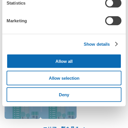
Statistics
「水戸駅にあるコインロッカーなどと何が違うサービスです
か？」
エクセル南壁沿いコインロッカー
水戸駅駅から徒歩0分
Marketing
本日の営業時間
:
04:00
〜
00:00
「水戸駅にある店舗は、何日前から予約の作成ができます
か？」
水戸駅南口から左に進むとエクセル南の壁沿いに設置して
あります。
Show details
万が一に備えた安心補償
Allow all
荷物の破損、盗難等万が一に備えた保証も完備で安心
水戸駅の人気預かりエリア
Allow selection
Deny
偕楽園
BiViつくば
保管できる荷物数
小
:
20
/
¥400
支払い方法
現金