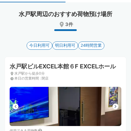
select
select
a
a
水戸駅周辺のおすすめ荷物預け場所
date.
date.
Press
Press
3件
the
the
question
question
mark
mark
key
今日利用可
key
明日利用可
24時間営業
to
to
get
get
the
the
水戸駅ビルEXCEL本館６F EXCELホール
keyboard
keyboard
水戸駅から徒歩0分
shortcuts
shortcuts
本日の営業時間
:
閉店
for
for
changing
changing
dates.
dates.
保管できる荷物数