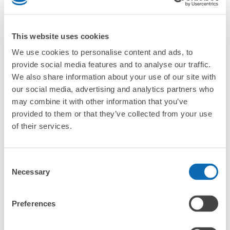
スーツケースサイズ
本日の営業時間
:
04:00
〜
00:00
¥800
「預ける予定の店舗に到着してからどうすればいいですか？
/
日
改札内のコインロッカーは改札を出る手前右側、ちょうど
3,4番線ホームの階段を上がったところにあります。
最大辺が45cm以上の大きさのお荷物（スーツケース、楽
This website uses cookies
「水戸駅にあるecbo cloakの利用料金は？」
器、ベビーカーなど）
We use cookies to personalise content and ads, to
provide social media features and to analyse our traffic.
「荷物がなくなったり、盗まれたりはしないのですか？」
We also share information about your use of our site with
our social media, advertising and analytics partners who
好立地 / 好条件店舗も多数
お店で荷物の写真を

「預かってもらえない荷物はありますか？」
may combine it with other information that you’ve
アクセスの良い駅ナカ店舗や24時間営業店舗等も多数提携しています
撮ってもらいチェックイン完了
provided to them or that they’ve collected from your use
「荷物を引き取る時は、どうすればいいですか？」
of their services.
「どこに荷物は保管されるのですか？」
保管できる荷物数
Consent
大
:
2
/
¥600
中
:
6
/
¥500
小
:
22
/
¥400
Necessary
Selection
支払い方法
「水戸駅でベビーカーや大型スポーツ用品、楽器類を預かっ
現金
てもらえる場所はありますか？」
このコインロッカーの位置を見る
Preferences
どんなサイズの荷物もOK
「水戸駅ではどこで荷物預かりを利用できますか？」
手ぶらで1日快適に！
楽器、ベビーカー、ゴルフバッグ等、1人が持てる大きさの荷物であればどんなサイズでも
OK