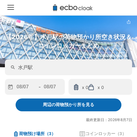
【2026年】水戸駅の荷物預かり所空き状況＆
コインロッカーまとめ
-
x 0
x 0
Navigate
Navigate
forward
backward
周辺の荷物預かり所を見る
to
to
interact
interact
with
with
最終更新日：2026年8月7日
the
the
calendar
calendar
荷物預け場所
（
3
）
コインロッカー
（
3
）
and
and