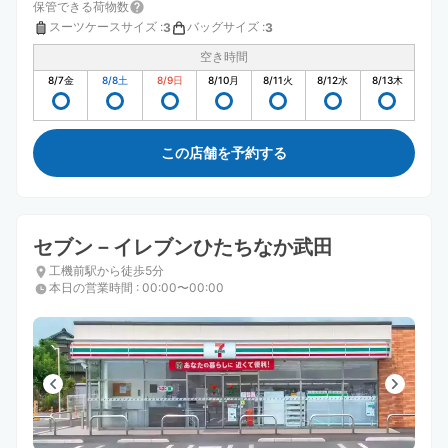
保管できる荷物数
スーツケースサイズ
:
バッグサイズ
:
3
3
空き時間
8/7
金
8/8
土
8/9
日
8/10
月
8/11
火
8/12
水
8/13
木
この店舗を予約する
セブン－イレブンひたちなか武田
工機前駅から徒歩5分
本日の営業時間
:
00:00〜00:00