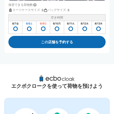
保管できる荷物数
スーツケースサイズ
:
バッグサイズ
:
3
3
空き時間
8/7
金
8/8
土
8/9
日
8/10
月
8/11
火
8/12
水
8/13
木
この店舗を予約する
水戸駅周辺のおすすめコインロッカー
3件
エクボクロークを使って荷物を預けよう