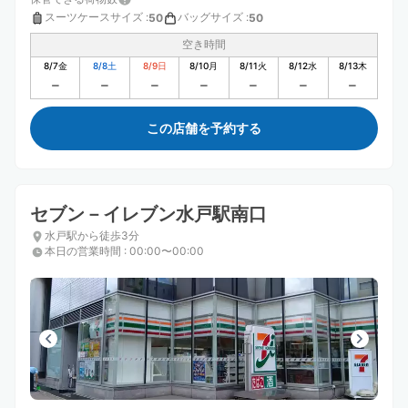
スーツケースサイズ
:
バッグサイズ
:
50
50
空き時間
8/7
金
8/8
土
8/9
日
8/10
月
8/11
火
8/12
水
8/13
木
この店舗を予約する
セブン－イレブン水戸駅南口
水戸駅から徒歩3分
本日の営業時間
:
00:00〜00:00