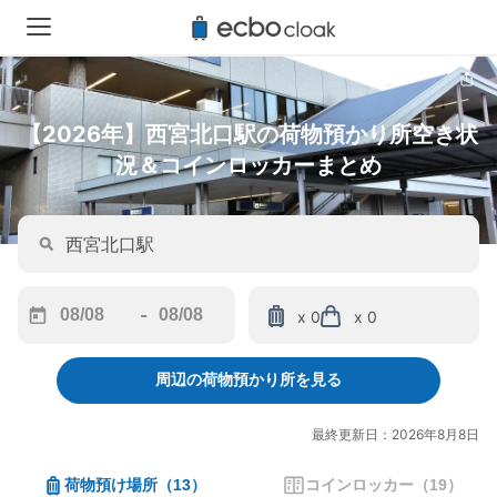
【2026年】西宮北口駅の荷物預かり所空き状
況＆コインロッカーまとめ
-
x 0
x 0
Navigate
Navigate
forward
backward
周辺の荷物預かり所を見る
to
to
interact
interact
with
with
最終更新日：2026年8月8日
the
the
calendar
calendar
荷物預け場所
（
13
）
コインロッカー
（
19
）
and
and