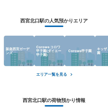
本日の営業時間
:
10:00
〜
20:00
北改札口・東改札口の間コインロッカーにあります。利用
万が一に備えた安心補償
可能時間は、始発時刻から終発時刻までです。最大3日間
の利用が可能で、午前1時を超えると1日分の料金が加算さ
西宮北口駅の人気預かりエリア
荷物の破損、盗難等万が一に備えた保証も完備で安心
れます。4日目以降は別の場所に移され、30日間保管の
後、処分されます。
Corowa コロワ
阪急西宮ガーデ
キッザ
甲子園(ダイエー
Corowa甲子園
ンズ
園
甲子園)
エリア一覧を見る
保管できる荷物数
小
:
40
/
¥300
支払い方法
現金
このコインロッカーの位置を見る
西宮北口駅の荷物預かり情報