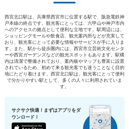
現金
このコインロッカーの位置を見る
西宮北口駅は、兵庫県西宮市に位置する駅で、阪急電鉄神
戸本線の終点です。観光客にとっては、六甲山や神戸市内
へのアクセスの拠点として便利な立地です。駅周辺には、
ショッピングモールや飲食店、観光案内所などが充実して
大阪梅田方面ホームへの階段横（大阪寄り
おり、観光客にとって必要な情報やサービスが手に入りま
スイーツ大福まる姫売店側）のコインロッ
す。また、駅から徒歩圏内には、西宮市立芸術文化センタ
カー
ーや西宮ガーデンズなどの観光スポットもあります。駅構
内は清潔で整備されており、案内板やマップも豊富に設置
西宮北口駅駅から徒歩0分
されているため、初めて来る観光客でも迷うことなく目的
本日の営業時間
:
10:00
〜
20:00
地にたどり着けます。西宮北口駅は、観光客にとって便利
北改札口入って斜め左前。西宮北口駅のコインロッカーの
で分かりやすい駅として、多くの人々に利用されていま
利用可能時間は、始発時刻から終発時刻までです。最大3
す。
日間の利用が可能で、午前1時を超えると1日分の料金が加
算されます。4日目以降は別の場所に移され、30日間保管
の後、処分されます。
サクサク快適！まずはアプリをダ
ウンロード！