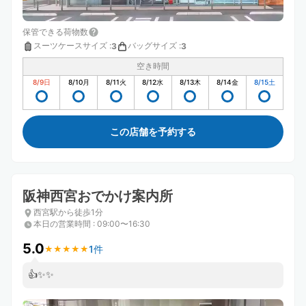
保管できる荷物数
スーツケースサイズ
:
バッグサイズ
:
3
3
空き時間
8/9
日
8/10
月
8/11
火
8/12
水
8/13
木
8/14
金
8/15
土
この店舗を予約する
阪神西宮おでかけ案内所
西宮駅から徒歩1分
本日の営業時間
:
09:00〜16:30
5.0
1件
★
★
★
★
★
★
★
★
★
★
👍✨✨