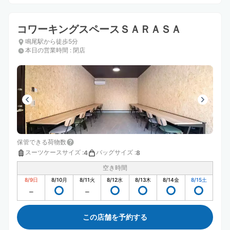
コワーキングスペースＳＡＲＡＳＡ
鳴尾駅から徒歩5分
本日の営業時間
:
閉店
保管できる荷物数
スーツケースサイズ
:
バッグサイズ
:
4
8
空き時間
8/9
日
8/10
月
8/11
火
8/12
水
8/13
木
8/14
金
8/15
土
この店舗を予約する