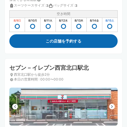
スーツケースサイズ
:
バッグサイズ
:
3
3
空き時間
8/9
日
8/10
月
8/11
火
8/12
水
8/13
木
8/14
金
8/15
土
この店舗を予約する
セブン－イレブン西宮北口駅北
西宮北口駅から徒歩2分
本日の営業時間
:
00:00〜00:00