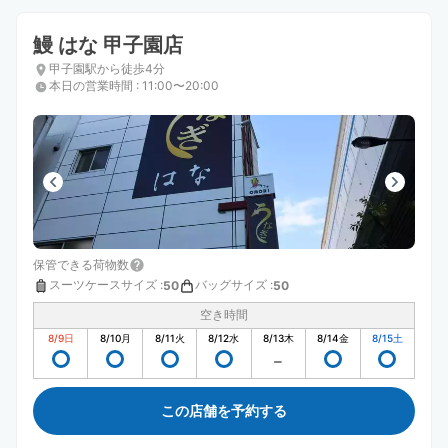
鰻 はな 甲子園店
甲子園駅から徒歩4分
本日の営業時間
:
11:00〜20:00
保管できる荷物数
スーツケースサイズ
:
バッグサイズ
:
50
50
空き時間
8/9
日
8/10
月
8/11
火
8/12
水
8/13
木
8/14
金
8/15
土
この店舗を予約する