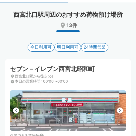
select
select
a
a
西宮北口駅周辺のおすすめ荷物預け場所
date.
date.
Press
Press
13件
the
the
question
question
mark
mark
key
今日利用可
key
明日利用可
24時間営業
to
to
get
get
the
the
セブン－イレブン西宮北昭和町
keyboard
keyboard
西宮北口駅から徒歩5分
shortcuts
shortcuts
本日の営業時間
:
00:00〜00:00
for
for
changing
changing
dates.
dates.
保管できる荷物数