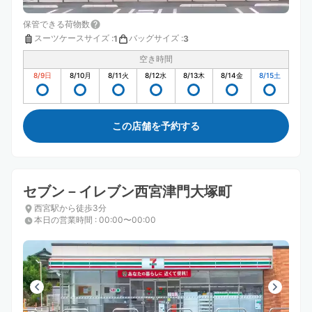
保管できる荷物数
スーツケースサイズ
:
バッグサイズ
:
1
3
空き時間
8/9
日
8/10
月
8/11
火
8/12
水
8/13
木
8/14
金
8/15
土
この店舗を予約する
セブン－イレブン西宮津門大塚町
西宮駅から徒歩3分
本日の営業時間
:
00:00〜00:00