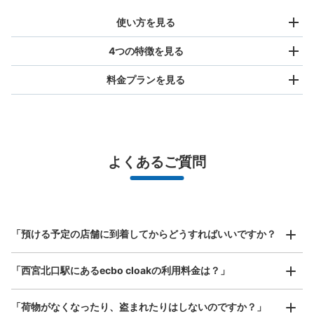
使い方を見る
4つの特徴を見る
料金プランを見る
バッグサイズ
¥500
/
日
最大辺が45cm未満の大きさのお荷物（リュック、ハンド
よくあるご質問
バッグ、お手荷物など）
スマホからお店と日時を

全国1,000箇所以上と提携
指定して事前予約
大阪梅田方面ホームへの階段横（大阪寄り
北は北海道から南は沖縄まで都市部を中心に全国で利用可能なサービスです
定期券うりば側）のコインロッカー
スーツケースサイズ
¥800
西宮北口駅駅から徒歩0分
「預ける予定の店舗に到着してからどうすればいいですか？
/
日
本日の営業時間
:
10:00
〜
20:00
最大辺が45cm以上の大きさのお荷物（スーツケース、楽
北改札口入って左前の階段裏。利用可能時間は、始発時刻
「西宮北口駅にあるecbo cloakの利用料金は？」
器、ベビーカーなど）
から終発時刻までです。最大3日間の利用が可能で、午前1
時を超えると1日分の料金が加算されます。4日目以降は別
の場所に移され、30日間保管の後、処分されます。
「荷物がなくなったり、盗まれたりはしないのですか？」