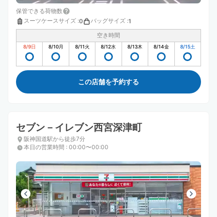
保管できる荷物数
スーツケースサイズ
:
バッグサイズ
:
0
1
空き時間
8/9
日
8/10
月
8/11
火
8/12
水
8/13
木
8/14
金
8/15
土
この店舗を予約する
セブン－イレブン西宮深津町
阪神国道駅から徒歩7分
本日の営業時間
:
00:00〜00:00