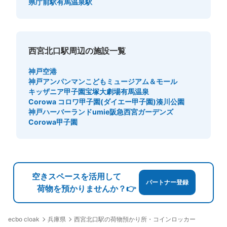
県庁前駅
有馬温泉駅
日間の利用が可能で、午前1時を超えると1日分の料金が加
算されます。4日目以降は別の場所に移され、30日間保管
の後、処分されます。北改札口入って右前にあります。
西宮北口駅周辺の施設一覧
神戸空港
神戸アンパンマンこどもミュージアム＆モール
キッザニア甲子園
宝塚大劇場
有馬温泉
Corowa コロワ甲子園(ダイエー甲子園)
湊川公園
神戸ハーバーランドumie
阪急西宮ガーデンズ
Corowa甲子園
保管できる荷物数
大
:
5
/
¥700
中
:
4
/
¥500
小
:
3
/
¥300
支払い方法
現金
空きスペースを活用して
このコインロッカーの位置を見る
パートナー登録
荷物を預かりませんか？👉
兵庫県
西宮北口駅の荷物預かり所・コインロッカー
ecbo cloak