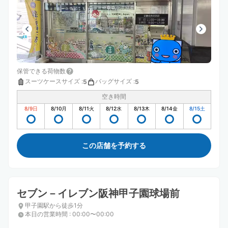
保管できる荷物数
スーツケースサイズ
:
バッグサイズ
:
5
5
空き時間
8/9
日
8/10
月
8/11
火
8/12
水
8/13
木
8/14
金
8/15
土
この店舗を予約する
セブン－イレブン阪神甲子園球場前
甲子園駅から徒歩1分
本日の営業時間
:
00:00〜00:00