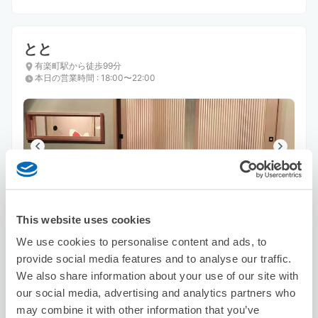
とと
有楽町駅から徒歩99分
本日の営業時間
:
18:00〜22:00
保管できる荷物数
This website uses cookies
スーツケースサイズ
:
バッグサイズ
:
5
10
空き時間
We use cookies to personalise content and ads, to
provide social media features and to analyse our traffic.
8/9
日
8/10
月
8/11
火
8/12
水
8/13
木
8/14
金
8/15
土
We also share information about your use of our site with
our social media, advertising and analytics partners who
この店舗を予約する
may combine it with other information that you’ve