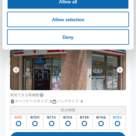
Allow all
Allow selection
セブン－イレブン芦屋駅北口
芦屋駅から徒歩2分
Deny
本日の営業時間
:
00:00〜00:00
保管できる荷物数
スーツケースサイズ
:
バッグサイズ
:
3
3
空き時間
8/9
日
8/10
月
8/11
火
8/12
水
8/13
木
8/14
金
8/15
土