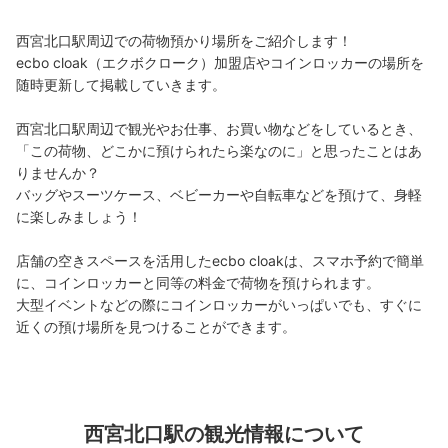
西宮北口駅周辺での荷物預かり場所をご紹介します！

阪急西宮北口駅 駅構内コインロッカー
ecbo cloak（エクボクローク）加盟店やコインロッカーの場所を
阪急西宮北口駅駅から徒歩0分
随時更新して掲載していきます。

本日の営業時間
:
10:00
〜
20:00
利用可能時間は、始発時刻から終発時刻までです。最大3
西宮北口駅周辺で観光やお仕事、お買い物などをしているとき、
日間の利用が可能で、午前1時を超えると1日分の料金が加
「この荷物、どこかに預けられたら楽なのに」と思ったことはあ
算されます。4日目以降は別の場所に移され、30日間保管
りませんか？

の後、処分されます。北改札口入ってまっすぐ左に進むと
バッグやスーツケース、ベビーカーや自転車などを預けて、身軽
あります。
に楽しみましょう！

店舗の空きスペースを活用したecbo cloakは、スマホ予約で簡単
に、コインロッカーと同等の料金で荷物を預けられます。

大型イベントなどの際にコインロッカーがいっぱいでも、すぐに
近くの預け場所を見つけることができます。
保管できる荷物数
小
:
60
/
¥300
西宮北口駅の観光情報について
支払い方法