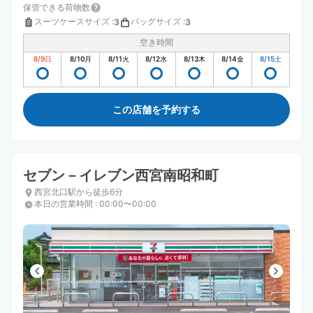
保管できる荷物数
スーツケースサイズ
:
バッグサイズ
:
3
3
空き時間
8/9
日
8/10
月
8/11
火
8/12
水
8/13
木
8/14
金
8/15
土
この店舗を予約する
セブン－イレブン西宮南昭和町
西宮北口駅から徒歩6分
本日の営業時間
:
00:00〜00:00