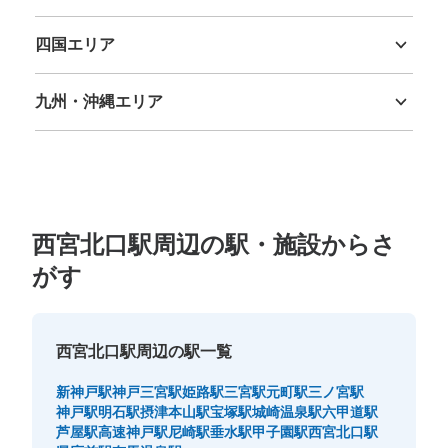
鳥取県
島根県
岡山県
広島県
山口県
四国エリア
徳島県
香川県
愛媛県
高知県
九州・沖縄エリア
福岡県
佐賀県
長崎県
熊本県
大分県
宮崎県
鹿児島県
沖縄県
保管できる荷物数
大
:
3
/
¥700
中
:
10
/
¥500
小
:
15
/
¥300
支払い方法
現金
西宮北口駅周辺の駅・施設からさ
がす
このコインロッカーの位置を見る
西宮北口駅周辺の駅一覧
阪急西宮北口駅 構内コインロッカー
新神戸駅
神戸三宮駅
姫路駅
三宮駅
元町駅
三ノ宮駅
阪急西宮北口駅駅から徒歩0分
本日の営業時間
:
10:00
〜
20:00
神戸駅
明石駅
摂津本山駅
宝塚駅
城崎温泉駅
六甲道駅
芦屋駅
高速神戸駅
尼崎駅
垂水駅
甲子園駅
西宮北口駅
利用可能時間は、始発時刻から終発時刻までです。最大3