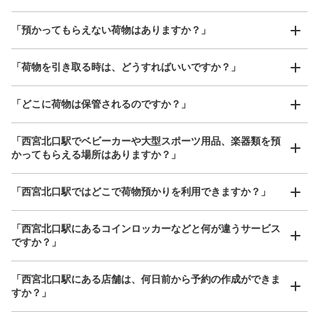
好立地 / 好条件店舗も多数
お店で荷物の写真を

「預かってもらえない荷物はありますか？」
アクセスの良い駅ナカ店舗や24時間営業店舗等も多数提携しています
撮ってもらいチェックイン完了
「荷物を引き取る時は、どうすればいいですか？」
「どこに荷物は保管されるのですか？」
「西宮北口駅でベビーカーや大型スポーツ用品、楽器類を預
保管できる荷物数
かってもらえる場所はありますか？」
大
:
6
/
¥700
中
:
4
/
¥500
小
:
21
/
¥300
支払い方法
どんなサイズの荷物もOK
現金
「西宮北口駅ではどこで荷物預かりを利用できますか？」
手ぶらで1日快適に！
楽器、ベビーカー、ゴルフバッグ等、1人が持てる大きさの荷物であればどんなサイズでも
このコインロッカーの位置を見る
OK
「西宮北口駅にあるコインロッカーなどと何が違うサービス
ですか？」
阪急西宮北口駅 北改札口外コインロッカ
「西宮北口駅にある店舗は、何日前から予約の作成ができま
ー
すか？」
阪急西宮北口駅駅から徒歩0分