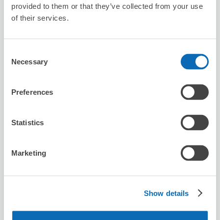
provided to them or that they’ve collected from your use
of their services.
セブン－イレブン尼崎立花町２丁目
Consent
立花駅から徒歩6分
本日の営業時間
:
09:00〜21:00
Necessary
Selection
Preferences
Statistics
保管できる荷物数
Marketing
スーツケースサイズ
:
バッグサイズ
:
10
10
空き時間
8/9
日
8/10
月
8/11
火
8/12
水
8/13
木
8/14
金
8/15
土
Show details
この店舗を予約する