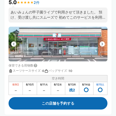
5.0
2件
★
★
★
★
★
★
★
★
★
★
あいみょんの甲子園ライブで利用させて頂きました。 預
け、受け渡し共にスムーズで 初めてこのサービスを利用
しましたがまた使いたいです。 お忙しい中ありがとうご
ざいました
保管できる荷物数
スーツケースサイズ
:
バッグサイズ
:
6
10
空き時間
8/9
日
8/10
月
8/11
火
8/12
水
8/13
木
8/14
金
8/15
土
残2
この店舗を予約する