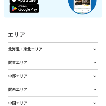
保管できる荷物数
大
:
5
/
¥700
中
:
10
/
¥500
小
:
9
/
¥300
支払い方法
エリア
現金
このコインロッカーの位置を見る
北海道・東北エリア
北海道
青森県
岩手県
宮城県
秋田県
山形県
福島県
関東エリア
阪急西宮北口駅 東改札外コインロッカー
茨城県
栃木県
群馬県
埼玉県
千葉県
東京都
神奈川県
西宮北口駅駅から徒歩0分
中部エリア
本日の営業時間
:
10:00
〜
20:00
新潟県
富山県
石川県
福井県
山梨県
長野県
岐阜県
静岡県
愛知県
東改札口を出てすぐ左側にあります。利用可能時間は、始
発時刻から終発時刻までです。最大3日間の利用が可能
関西エリア
で、午前1時を超えると1日分の料金が加算されます。4日
三重県
滋賀県
京都府
大阪府
兵庫県
奈良県
和歌山県
目以降は別の場所に移され、30日間保管の後、処分され
ます。
中国エリア