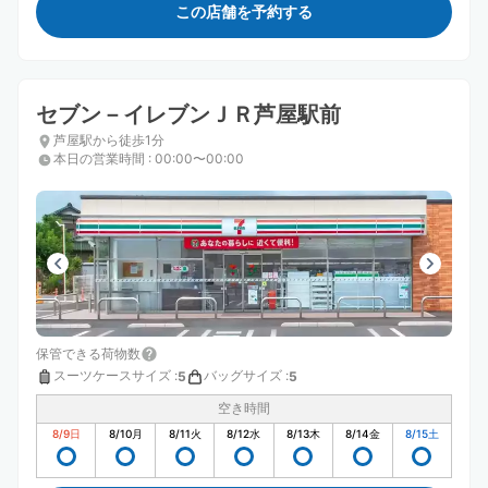
この店舗を予約する
セブン－イレブンＪＲ芦屋駅前
芦屋駅から徒歩1分
本日の営業時間
:
00:00〜00:00
保管できる荷物数
スーツケースサイズ
:
バッグサイズ
:
5
5
空き時間
8/9
日
8/10
月
8/11
火
8/12
水
8/13
木
8/14
金
8/15
土