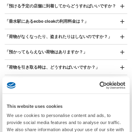
本日の営業時間
:
06:00
〜
23:00
¥800
「預ける予定の店舗に到着してからどうすればいいですか？
/
日
JR垂水改札口と山陽垂水駅東口の間の通路。終日利用可
能。
最大辺が45cm以上の大きさのお荷物（スーツケース、楽
「垂水駅にあるecbo cloakの利用料金は？」
器、ベビーカーなど）
「荷物がなくなったり、盗まれたりはしないのですか？」
好立地 / 好条件店舗も多数
お店で荷物の写真を

「預かってもらえない荷物はありますか？」
アクセスの良い駅ナカ店舗や24時間営業店舗等も多数提携しています
撮ってもらいチェックイン完了
「荷物を引き取る時は、どうすればいいですか？」
「どこに荷物は保管されるのですか？」
保管できる荷物数
大
:
2
/
¥600
中
:
8
/
¥400
小
:
27
/
¥300
支払い方法
「垂水駅でベビーカーや大型スポーツ用品、楽器類を預かっ
現金
てもらえる場所はありますか？」
This website uses cookies
このコインロッカーの位置を見る
We use cookies to personalise content and ads, to
どんなサイズの荷物もOK
「垂水駅ではどこで荷物預かりを利用できますか？」
provide social media features and to analyse our traffic.
手ぶらで1日快適に！
楽器、ベビーカー、ゴルフバッグ等、1人が持てる大きさの荷物であればどんなサイズでも
OK
We also share information about your use of our site with