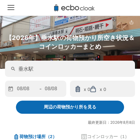
【2026年】垂水駅の荷物預かり所空き状況＆
コインロッカーまとめ
-
x 0
x 0
Navigate
Navigate
forward
backward
周辺の荷物預かり所を見る
to
to
interact
interact
with
with
最終更新日：2026年8月8日
the
the
calendar
calendar
荷物預け場所
（
2
）
コインロッカー
（
1
）
and
and