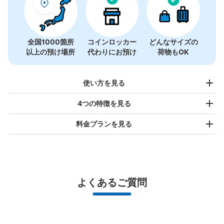
全国1000箇所
コインロッカー
どんなサイズの
以上の預け場所
代わりにお預け
荷物もOK
使い方を見る
4つの特徴を見る
料金プランを見る
バッグサイズ
¥500
/
日
最大辺が45cm未満の大きさのお荷物（リュック、ハンド
よくあるご質問
バッグ、お手荷物など）
スマホからお店と日時を

全国1,000箇所以上と提携
指定して事前予約
JR垂水駅 西改札口コインロッカー
北は北海道から南は沖縄まで都市部を中心に全国で利用可能なサービスです
JR垂水駅駅から徒歩1分
スーツケースサイズ