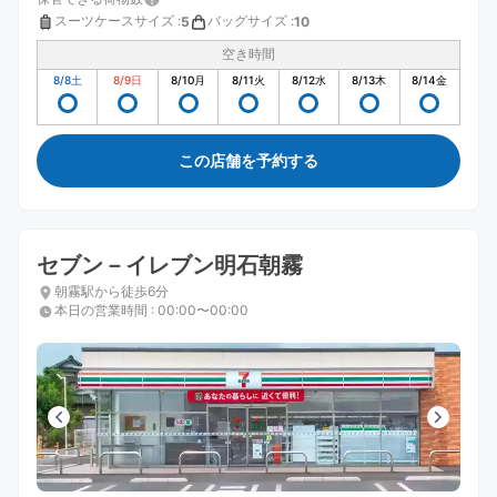
スーツケースサイズ
:
バッグサイズ
:
5
10
空き時間
8/8
土
8/9
日
8/10
月
8/11
火
8/12
水
8/13
木
8/14
金
この店舗を予約する
セブン－イレブン明石朝霧
朝霧駅から徒歩6分
本日の営業時間
:
00:00〜00:00