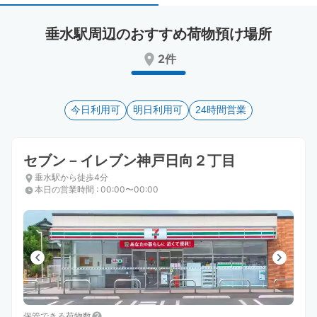
select
select
a
a
垂水駅周辺のおすすめ荷物預け場所
date.
date.
Press
Press
2件
the
the
question
question
mark
mark
key
今日利用可
key
明日利用可
24時間営業
to
to
get
get
the
the
セブン－イレブン神戸日向２丁目
keyboard
keyboard
垂水駅から徒歩4分
shortcuts
shortcuts
本日の営業時間
:
00:00〜00:00
for
for
changing
changing
dates.
dates.
保管できる荷物数