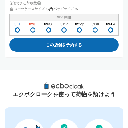
保管できる荷物数
スーツケースサイズ
:
バッグサイズ
:
5
5
空き時間
8/8
土
8/9
日
8/10
月
8/11
火
8/12
水
8/13
木
8/14
金
この店舗を予約する
垂水駅周辺のおすすめコインロッカー
1件
エクボクロークを使って荷物を預けよう