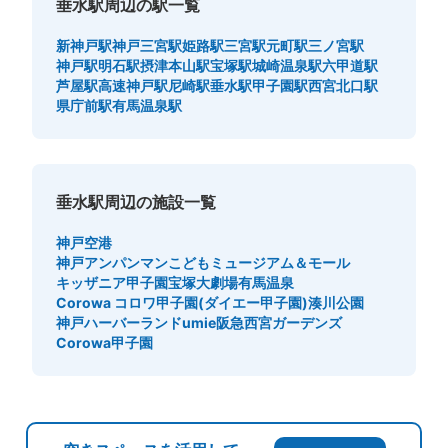
垂水駅周辺の駅一覧
新神戸駅
神戸三宮駅
姫路駅
三宮駅
元町駅
三ノ宮駅
神戸駅
明石駅
摂津本山駅
宝塚駅
城崎温泉駅
六甲道駅
芦屋駅
高速神戸駅
尼崎駅
垂水駅
甲子園駅
西宮北口駅
県庁前駅
有馬温泉駅
垂水駅周辺の施設一覧
神戸空港
神戸アンパンマンこどもミュージアム＆モール
キッザニア甲子園
宝塚大劇場
有馬温泉
Corowa コロワ甲子園(ダイエー甲子園)
湊川公園
神戸ハーバーランドumie
阪急西宮ガーデンズ
Corowa甲子園