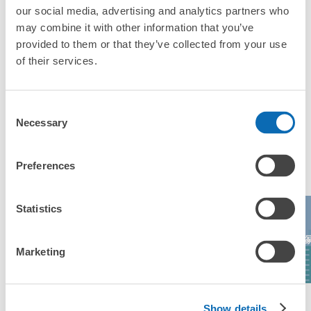
「垂水駅にあるコインロッカーなどと何が違うサービスです
our social media, advertising and analytics partners who
か？」
may combine it with other information that you’ve
provided to them or that they’ve collected from your use
「垂水駅にある店舗は、何日前から予約の作成ができます
of their services.
か？」
Consent
Necessary
Selection
万が一に備えた安心補償
荷物の破損、盗難等万が一に備えた保証も完備で安心
垂水駅の人気預かりエリア
Preferences
Statistics
神戸アンパンマ
キッザニア甲子
神戸空港
ンこどもミュー
宝
園
ジアム＆モール
Marketing
エリア一覧を見る
Show details