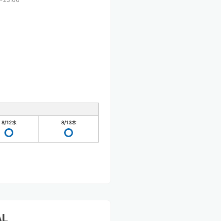
8/12
水
8/13
木
L