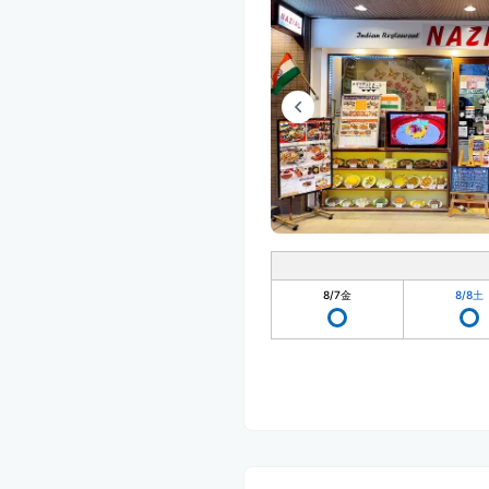
8/7
金
8/8
土