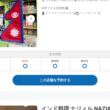
保管できる荷物数
スーツケースサイズ
:
バッグサイズ
:
3
3
空き時間
8/9
日
8/10
月
8/11
火
この店舗を予約する
インド料理 ナジィル NAZIA