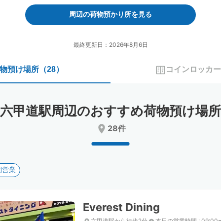
forward
backward
to
to
周辺の荷物預かり所を見る
interact
interact
with
with
the
the
最終更新日：2026年8月6日
calendar
calendar
and
and
物預け場所
（
28
）
コインロッカー
select
select
a
a
date.
date.
Press
Press
六甲道駅周辺のおすすめ荷物預け場所
the
the
question
question
28件
mark
mark
key
key
to
to
get
get
間営業
the
the
keyboard
keyboard
shortcuts
shortcuts
for
for
Everest Dining
changing
changing
dates.
dates.
六甲道駅から徒歩2分
本日の営業時間
:
09:00