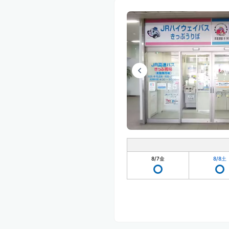
8/7
金
8/8
土