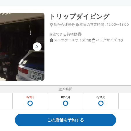
トリップダイビング
駅から徒歩分
本日の営業時間
:
12:00〜18:00
保管できる荷物数
スーツケースサイズ
:
バッグサイズ
:
10
10
空き時間
8/9
日
8/10
月
8/11
火
この店舗を予約する