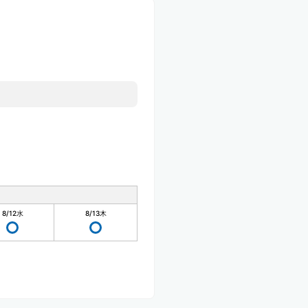
8/12
水
8/13
木