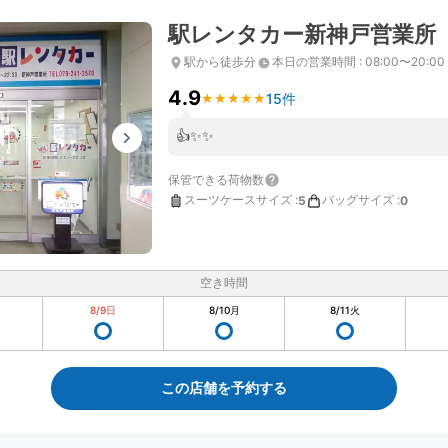
駅レンタカー新神戸営業所
駅から徒歩分
本日の営業時間
:
08:00〜20:00
4.9
15件
★
★
★
★
★
★
★
★
★
★
👍✨✨
保管できる荷物数
スーツケースサイズ
:
バッグサイズ
:
5
0
空き時間
8/9
日
8/10
月
8/11
火
この店舗を予約する