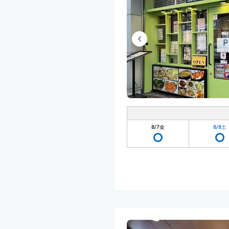
8/7
金
8/8
土