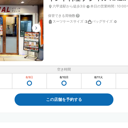
六甲道駅から徒歩3分
本日の営業時間
:
10:00
保管できる荷物数
スーツケースサイズ
:
バッグサイズ
:
3
0
空き時間
8/9
日
8/10
月
8/11
火
この店舗を予約する