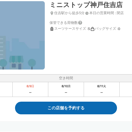
ミニストップ神戸住吉店
住吉駅から徒歩5分
本日の営業時間
:
閉店
保管できる荷物数
スーツケースサイズ
:
バッグサイズ
:
5
0
空き時間
8/9
日
8/10
月
8/11
火
この店舗を予約する