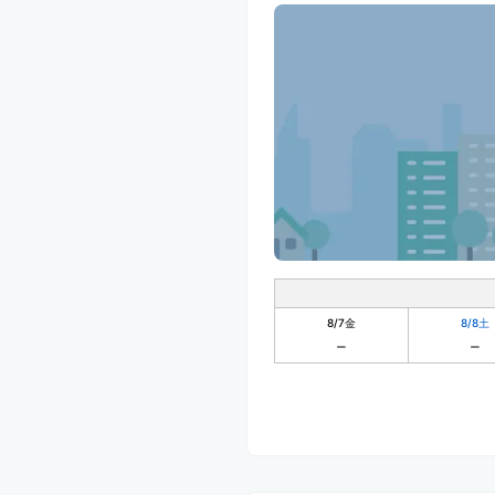
8/7
金
8/8
土