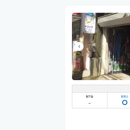
8/7
金
8/8
土