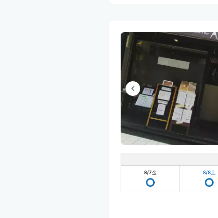
8/7
金
8/8
土