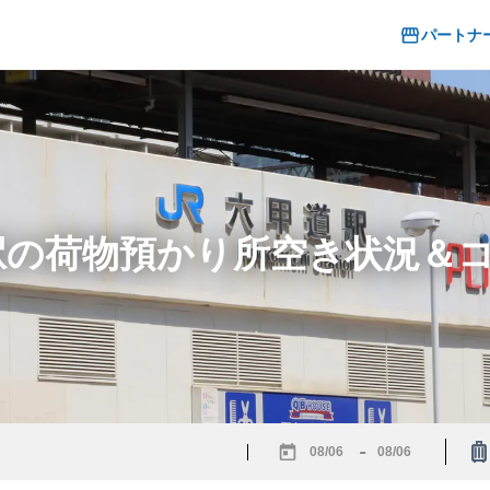
パートナ
道駅の荷物預かり所空き状況＆
-
Navigate
Navigate