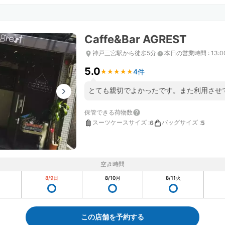
Caffe&Bar AGREST
神戸三宮駅から徒歩5分
本日の営業時間
:
13:
5.0
4件
★
★
★
★
★
★
★
★
★
★
とても親切でよかったです。また利用させ
保管できる荷物数
スーツケースサイズ
:
バッグサイズ
:
6
5
空き時間
8/9
日
8/10
月
8/11
火
この店舗を予約する