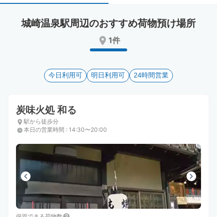
select
select
a
a
城崎温泉駅周辺のおすすめ荷物預け場所
date.
date.
Press
Press
1件
the
the
question
question
mark
mark
key
今日利用可
key
明日利用可
24時間営業
to
to
get
get
the
the
炭味火処 和る
keyboard
keyboard
駅から徒歩分
shortcuts
shortcuts
本日の営業時間
:
14:30〜20:00
for
for
changing
changing
dates.
dates.
保管できる荷物数