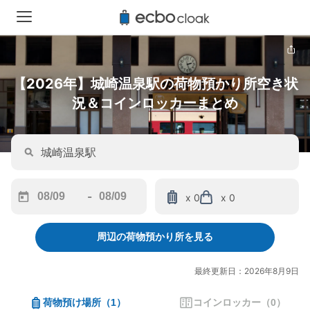
【2026年】城崎温泉駅の荷物預かり所空き状
況＆コインロッカーまとめ
-
x 0
x 0
Navigate
Navigate
forward
backward
周辺の荷物預かり所を見る
to
to
interact
interact
with
with
最終更新日：2026年8月9日
the
the
calendar
calendar
荷物預け場所
（
1
）
コインロッカー
（
0
）
and
and