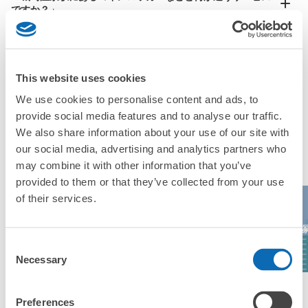
ですか？」
「城崎温泉駅にある店舗は、何日前から予約の作成ができま
すか？」
This website uses cookies
We use cookies to personalise content and ads, to
provide social media features and to analyse our traffic.
万が一に備えた安心補償
We also share information about your use of our site with
城崎温泉駅の人気預かりエリア
荷物の破損、盗難等万が一に備えた保証も完備で安心
our social media, advertising and analytics partners who
may combine it with other information that you’ve
provided to them or that they’ve collected from your use
of their services.
神戸アンパンマ
キッザニア甲子
神戸空港
ンこどもミュー
宝
園
ジアム＆モール
Consent
Necessary
Selection
エリア一覧を見る
Preferences