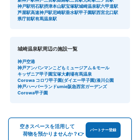
神戸駅
明石駅
摂津本山駅
宝塚駅
城崎温泉駅
六甲道駅
芦屋駅
高速神戸駅
尼崎駅
垂水駅
甲子園駅
西宮北口駅
県庁前駅
有馬温泉駅
城崎温泉駅周辺の施設一覧
神戸空港
神戸アンパンマンこどもミュージアム＆モール
キッザニア甲子園
宝塚大劇場
有馬温泉
Corowa コロワ甲子園(ダイエー甲子園)
湊川公園
神戸ハーバーランドumie
阪急西宮ガーデンズ
Corowa甲子園
空きスペースを活用して
パートナー登録
荷物を預かりませんか？👉