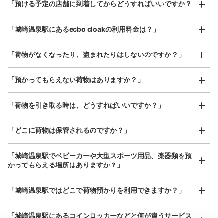
¥800
「預ける予定の店舗に到着してからどうすればいいですか？
/
日
最大辺が45cm以上の大きさのお荷物（スーツケース、楽
「城崎温泉駅にあるecbo cloakの利用料金は？」
器、ベビーカーなど）
「荷物がなくなったり、盗まれたりはしないのですか？」
好立地 / 好条件店舗も多数
お店で荷物の写真を

「預かってもらえない荷物はありますか？」
アクセスの良い駅ナカ店舗や24時間営業店舗等も多数提携しています
撮ってもらいチェックイン完了
「荷物を引き取る時は、どうすればいいですか？」
「どこに荷物は保管されるのですか？」
「城崎温泉駅でベビーカーや大型スポーツ用品、楽器類を預
かってもらえる場所はありますか？」
どんなサイズの荷物もOK
「城崎温泉駅ではどこで荷物預かりを利用できますか？」
手ぶらで1日快適に！
楽器、ベビーカー、ゴルフバッグ等、1人が持てる大きさの荷物であればどんなサイズでも
OK
「城崎温泉駅にあるコインロッカーなどと何が違うサービス