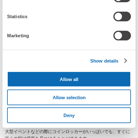
Statistics
城崎温泉駅の荷物預かり情報
Marketing
城崎温泉駅周辺での荷物預かり場所をご紹介します！

ecbo cloak（エクボクローク）加盟店やコインロッカーの場所を
Show details
随時更新して掲載していきます。

城崎温泉駅周辺で観光やお仕事、お買い物などをしているとき、
Allow all
「この荷物、どこかに預けられたら楽なのに」と思ったことはあ
りませんか？

Allow selection
バッグやスーツケース、ベビーカーや自転車などを預けて、身軽
に楽しみましょう！

Deny
店舗の空きスペースを活用したecbo cloakは、スマホ予約で簡単
に、コインロッカーと同等の料金で荷物を預けられます。

大型イベントなどの際にコインロッカーがいっぱいでも、すぐに