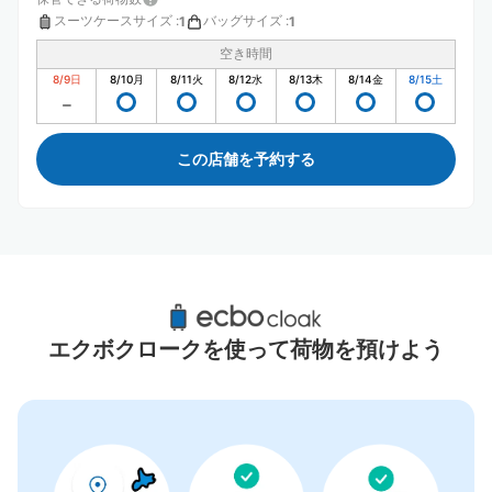
スーツケースサイズ
:
バッグサイズ
:
1
1
空き時間
8/9
日
8/10
月
8/11
火
8/12
水
8/13
木
8/14
金
8/15
土
この店舗を予約する
城崎温泉駅周辺のおすすめコインロッカー
0件
エクボクロークを使って荷物を預けよう
コインロッカーの情報はありません