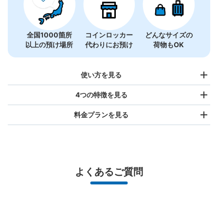
全国1000箇所
コインロッカー
どんなサイズの
以上の預け場所
代わりにお預け
荷物もOK
使い方を見る
4つの特徴を見る
料金プランを見る
バッグサイズ
¥500
/
日
最大辺が45cm未満の大きさのお荷物（リュック、ハンド
よくあるご質問
バッグ、お手荷物など）
スマホからお店と日時を

全国1,000箇所以上と提携
指定して事前予約
北は北海道から南は沖縄まで都市部を中心に全国で利用可能なサービスです
スーツケースサイズ