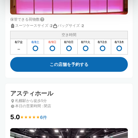
保管できる荷物数
スーツケースサイズ
:
バッグサイズ
:
2
2
空き時間
8/7
金
8/8
土
8/9
日
8/10
月
8/11
火
8/12
水
8/13
木
この店舗を予約する
アスティホール
札幌駅から徒歩5分
本日の営業時間
:
閉店
5.0
6件
★
★
★
★
★
★
★
★
★
★