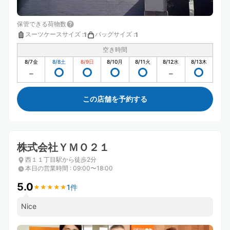
保管できる荷物数
スーツケースサイズ
:
バッグサイズ
:
1
1
空き時間
8/7
金
8/8
土
8/9
日
8/10
月
8/11
火
8/12
水
8/13
木
この店舗を予約する
株式会社ＹＭＯ２１
西１１丁目駅から徒歩2分
本日の営業時間
:
09:00〜18:00
5.0
1件
★
★
★
★
★
★
★
★
★
★
Nice