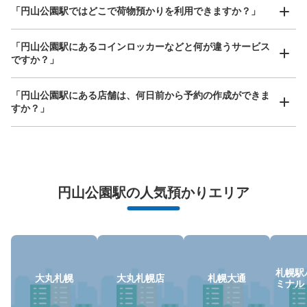
どんなサイズの荷物もOK
「円山公園駅ではどこで荷物預かりを利用できますか？」
手ぶらで1日快適に！
楽器、ベビーカー、ゴルフバッグ等、1人が持てる大きさの荷物であればどんなサイズでも
OK
「円山公園駅にあるコインロッカーなどと何が違うサービス
ですか？」
「円山公園駅にある店舗は、何日前から予約の作成ができま
すか？」
万が一に備えた安心補償
円山公園駅の人気預かりエリア
荷物の破損、盗難等万が一に備えた保証も完備で安心
札幌駅
大丸札幌
大丸札幌店
札幌大通
ミナル