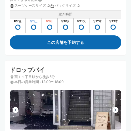
スーツケースサイズ
:
バッグサイズ
:
2
2
空き時間
8/7
金
8/8
土
8/9
日
8/10
月
8/11
火
8/12
水
8/13
木
この店舗を予約する
ドロップバイ
西１１丁目駅から徒歩5分
本日の営業時間
:
12:00〜18:00