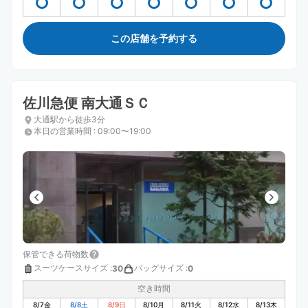
この店舗を予約する
佐川急便 南大通ＳＣ
大通駅から徒歩3分
本日の営業時間
:
09:00〜19:00
保管できる荷物数
スーツケースサイズ
:
バッグサイズ
:
30
0
空き時間
8/7
金
8/8
土
8/9
日
8/10
月
8/11
火
8/12
水
8/13
木