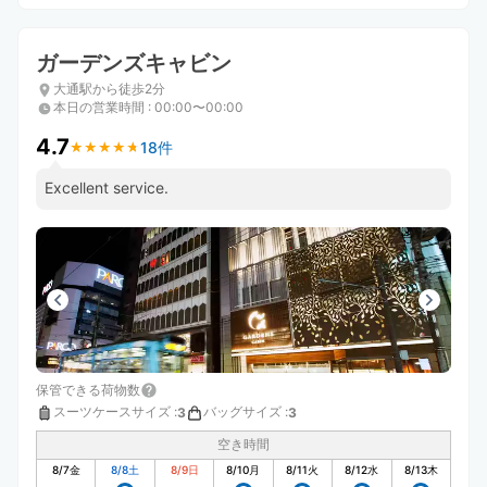
ガーデンズキャビン
大通駅から徒歩2分
本日の営業時間
:
00:00〜00:00
4.7
18件
★
★
★
★
★
★
★
★
★
★
Excellent service.
保管できる荷物数
スーツケースサイズ
:
バッグサイズ
:
3
3
空き時間
8/7
金
8/8
土
8/9
日
8/10
月
8/11
火
8/12
水
8/13
木