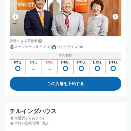
保管できる荷物数
スーツケースサイズ
:
バッグサイズ
:
10
10
空き時間
8/7
金
8/8
土
8/9
日
8/10
月
8/11
火
8/12
水
8/13
木
この店舗を予約する
チルインダハウス
大通駅から徒歩7分
本日の営業時間
:
閉店