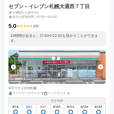
セブン－イレブン札幌大通西７丁目
大通駅から徒歩3分
本日の営業時間
:
00:00〜00:00
5.0
2件
★
★
★
★
★
★
★
★
★
★
24時間があると、21:00や22:00も預かりことができま
す。
保管できる荷物数
スーツケースサイズ
:
バッグサイズ
:
3
4
空き時間
8/7
金
8/8
土
8/9
日
8/10
月
8/11
火
8/12
水
8/13
木