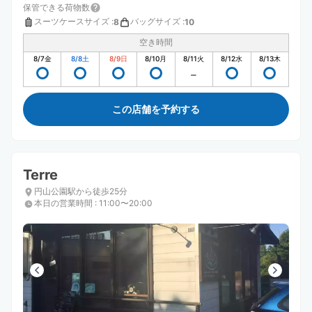
保管できる荷物数
スーツケースサイズ
:
バッグサイズ
:
8
10
空き時間
8/7
金
8/8
土
8/9
日
8/10
月
8/11
火
8/12
水
8/13
木
この店舗を予約する
Terre
円山公園駅から徒歩25分
本日の営業時間
:
11:00〜20:00