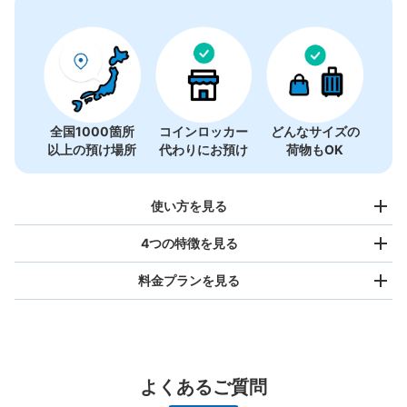
コインロッカーの情報はありません
全国1000箇所
コインロッカー
どんなサイズの
以上の預け場所
代わりにお預け
荷物もOK
使い方を見る
4つの特徴を見る
料金プランを見る
バッグサイズ
¥500
/
日
最大辺が45cm未満の大きさのお荷物（リュック、ハンド
よくあるご質問
バッグ、お手荷物など）
スマホからお店と日時を

全国1,000箇所以上と提携