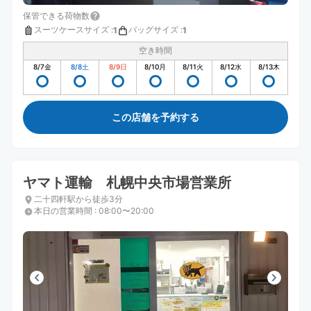
保管できる荷物数
スーツケースサイズ
:
バッグサイズ
:
1
1
空き時間
8/7
金
8/8
土
8/9
日
8/10
月
8/11
火
8/12
水
8/13
木
この店舗を予約する
ヤマト運輸 札幌中央市場営業所
二十四軒駅から徒歩3分
本日の営業時間
:
08:00〜20:00