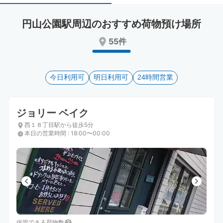
select
select
a
a
円山公園駅周辺のおすすめ荷物預け場所
date.
date.
Press
Press
55件
the
the
question
question
mark
mark
key
今日利用可
key
明日利用可
24時間営業
to
to
get
get
the
the
ジョリー ベイク
keyboard
keyboard
西１８丁目駅から徒歩5分
shortcuts
shortcuts
本日の営業時間
:
18:00〜00:00
for
for
changing
changing
dates.
dates.
保管できる荷物数