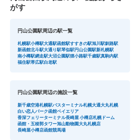
がす
円山公園駅周辺の駅一覧
札幌駅
小樽駅
大通駅
函館駅
すすきの駅
旭川駅
釧路駅
新函館北斗駅
大通り駅
琴似駅
円山公園駅
新札幌駅
南小樽駅
網走駅
大沼公園駅
狸小路駅
千歳駅
真駒内駅
福住駅
帯広駅
白老駅
円山公園駅周辺の施設一覧
新千歳空港
札幌駅バスターミナル
札幌大通
大丸札幌
白い恋人パーク
函館ベイエリア
香深フェリーターミナル
長崎屋 小樽店
札幌ドーム
函館・五稜郭タワー
旭山動物園
大丸札幌店
長崎屋小樽店
函館競馬場