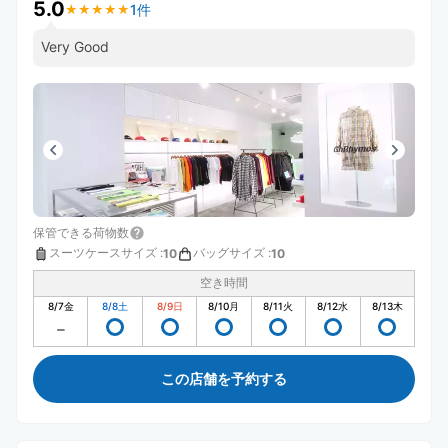
5.0
1件
★
★
★
★
★
★
★
★
★
★
Very Good
保管できる荷物数
スーツケースサイズ
:
バッグサイズ
:
10
10
空き時間
8/7
金
8/8
土
8/9
日
8/10
月
8/11
火
8/12
水
8/13
木
この店舗を予約する