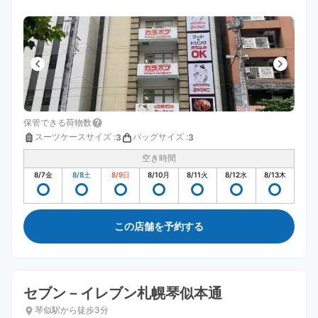
保管できる荷物数
スーツケースサイズ
:
バッグサイズ
:
3
3
空き時間
8/7
金
8/8
土
8/9
日
8/10
月
8/11
火
8/12
水
8/13
木
この店舗を予約する
セブン－イレブン札幌琴似本通
琴似駅から徒歩3分