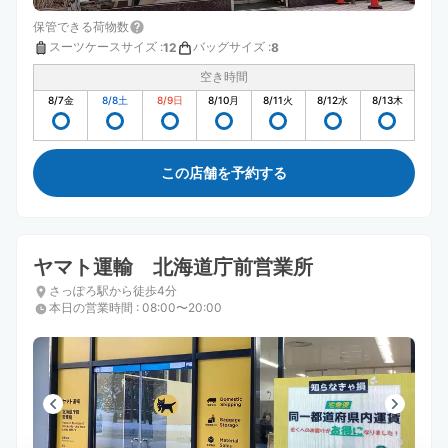
保管できる荷物数
スーツケースサイズ
:
バッグサイズ
:
12
8
空き時間
8/7
金
8/8
土
8/9
日
8/10
月
8/11
火
8/12
水
8/13
木
この店舗を予約する
ヤマト運輸 北海道庁前営業所
さっぽろ駅から徒歩4分
本日の営業時間
:
08:00〜20:00