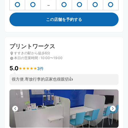
この店舗を予約する
プリントワークス
すすきの駅から徒歩6分
本日の営業時間
:
10:00〜19:00
5.0
3件
★
★
★
★
★
★
★
★
★
★
很方便.寄放行李的店家也很親切👍