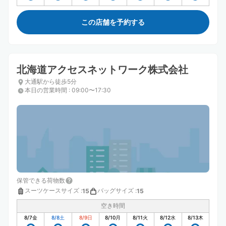
この店舗を予約する
北海道アクセスネットワーク株式会社
大通駅から徒歩5分
本日の営業時間
:
09:00〜17:30
保管できる荷物数
スーツケースサイズ
:
バッグサイズ
:
15
15
空き時間
8/7
金
8/8
土
8/9
日
8/10
月
8/11
火
8/12
水
8/13
木