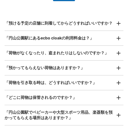
指定して事前予約
北は北海道から南は沖縄まで都市部を中心に全国で利用可能なサービスです
スーツケースサイズ
¥800
「預ける予定の店舗に到着してからどうすればいいですか？
/
日
最大辺が45cm以上の大きさのお荷物（スーツケース、楽
「円山公園駅にあるecbo cloakの利用料金は？」
器、ベビーカーなど）
「荷物がなくなったり、盗まれたりはしないのですか？」
好立地 / 好条件店舗も多数
お店で荷物の写真を

「預かってもらえない荷物はありますか？」
アクセスの良い駅ナカ店舗や24時間営業店舗等も多数提携しています
撮ってもらいチェックイン完了
「荷物を引き取る時は、どうすればいいですか？」
「どこに荷物は保管されるのですか？」
「円山公園駅でベビーカーや大型スポーツ用品、楽器類を預
かってもらえる場所はありますか？」