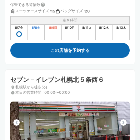
保管できる荷物数
スーツケースサイズ
:
バッグサイズ
:
15
20
空き時間
8/7
金
8/8
土
8/9
日
8/10
月
8/11
火
8/12
水
8/13
木
この店舗を予約する
セブン－イレブン札幌北５条西６
札幌駅から徒歩5分
本日の営業時間
:
00:00〜00:00