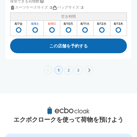
保管できる荷物数
スーツケースサイズ
:
バッグサイズ
:
3
3
空き時間
8/7
金
8/8
土
8/9
日
8/10
月
8/11
火
8/12
水
8/13
木
この店舗を予約する
1
2
3
円山公園駅周辺のおすすめコインロッカー
0件
エクボクロークを使って荷物を預けよう