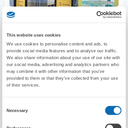
保管できる荷物数
スーツケースサイズ
:
バッグサイズ
:
100
100
空き時間
8/7
金
8/8
土
8/9
日
8/10
月
8/11
火
8/12
水
8/13
木
This website uses cookies
We use cookies to personalise content and ads, to
provide social media features and to analyse our traffic.
この店舗を予約する
We also share information about your use of our site with
our social media, advertising and analytics partners who
may combine it with other information that you’ve
provided to them or that they’ve collected from your use
カラオケ歌屋 琴似店
of their services.
琴似駅から徒歩7分
本日の営業時間
:
11:00〜02:00
Consent
Necessary
Selection