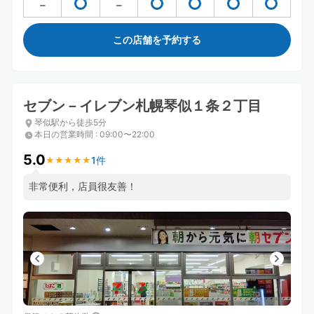
この店舗を予約する
セブン－イレブン札幌琴似１条２丁目
琴似駅から徒歩5分
本日の営業時間
:
09:00〜22:00
5.0
1件
★
★
★
★
★
★
★
★
★
★
非常便利，店員很友善！