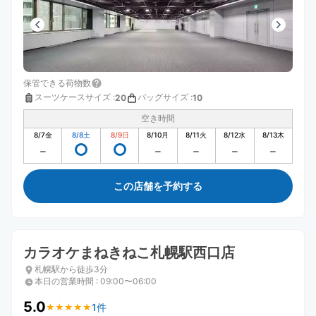
保管できる荷物数
スーツケースサイズ
:
バッグサイズ
:
20
10
空き時間
8/7
金
8/8
土
8/9
日
8/10
月
8/11
火
8/12
水
8/13
木
この店舗を予約する
カラオケまねきねこ札幌駅西口店
札幌駅から徒歩3分
本日の営業時間
:
09:00〜06:00
5.0
1件
★
★
★
★
★
★
★
★
★
★