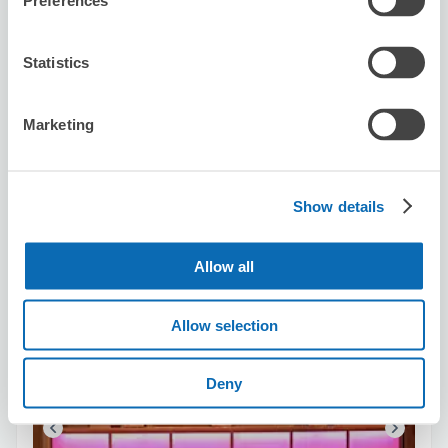
Preferences
保管できる荷物数
Statistics
スーツケースサイズ
:
バッグサイズ
:
2
2
空き時間
Marketing
8/7
金
8/8
土
8/9
日
8/10
月
8/11
火
8/12
水
8/13
木
この店舗を予約する
Show details
Allow all
カラオケマッシュ ブロード店
すすきの駅から徒歩5分
Allow selection
本日の営業時間
:
11:00〜02:00
Deny