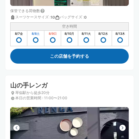
保管できる荷物数
スーツケースサイズ
:
バッグサイズ
:
10
0
空き時間
8/7
金
8/8
土
8/9
日
8/10
月
8/11
火
8/12
水
8/13
木
この店舗を予約する
山の手レンガ
琴似駅から徒歩20分
本日の営業時間
:
11:00〜21:00