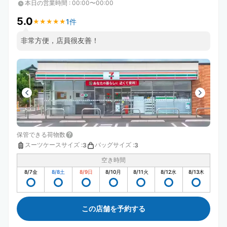
本日の営業時間
:
00:00〜00:00
5.0
1件
★
★
★
★
★
★
★
★
★
★
非常方便，店員很友善！
保管できる荷物数
スーツケースサイズ
:
バッグサイズ
:
3
3
空き時間
8/7
金
8/8
土
8/9
日
8/10
月
8/11
火
8/12
水
8/13
木
この店舗を予約する