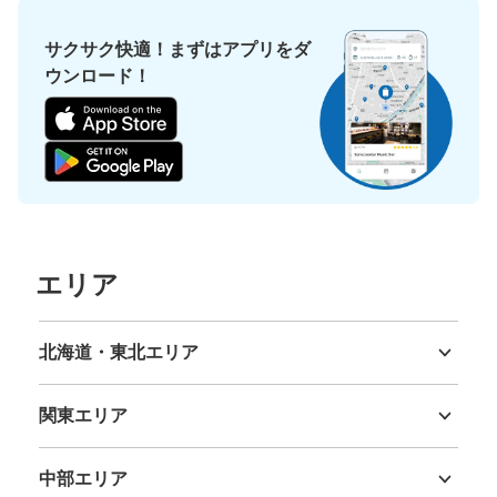
サクサク快適！まずはアプリをダ
保管できる荷物数
ウンロード！
大
:
3
/
¥500
中
:
3
/
¥400
小
:
4
/
¥300
支払い方法
現金
このコインロッカーの位置を見る
地下鉄さっぽろ駅コインロッカー
エリア
地下鉄さっぽろ駅駅から徒歩5分
本日の営業時間
:
07:00
〜
23:00
地下鉄さっぽろ駅21番出口横のコインロッカーです。隣は
北海道・東北エリア
地下鉄事務室もありますのでわかりやすいです。
北海道
青森県
岩手県
宮城県
秋田県
山形県
福島県
関東エリア
茨城県
栃木県
群馬県
埼玉県
千葉県
東京都
神奈川県
中部エリア