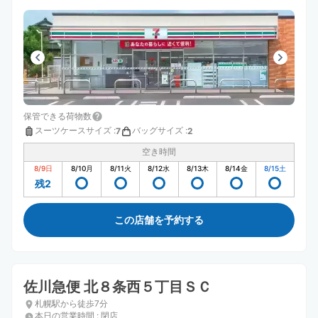
保管できる荷物数
スーツケースサイズ
:
バッグサイズ
:
7
2
空き時間
8/9
日
8/10
月
8/11
火
8/12
水
8/13
木
8/14
金
8/15
土
残2
この店舗を予約する
佐川急便 北８条西５丁目ＳＣ
札幌駅から徒歩7分
本日の営業時間
:
閉店