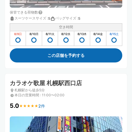
保管できる荷物数
スーツケースサイズ
:
バッグサイズ
:
5
5
空き時間
8/9
日
8/10
月
8/11
火
8/12
水
8/13
木
8/14
金
8/15
土
この店舗を予約する
カラオケ歌屋 札幌駅西口店
札幌駅から徒歩5分
本日の営業時間
:
11:00〜02:00
5.0
2件
★
★
★
★
★
★
★
★
★
★