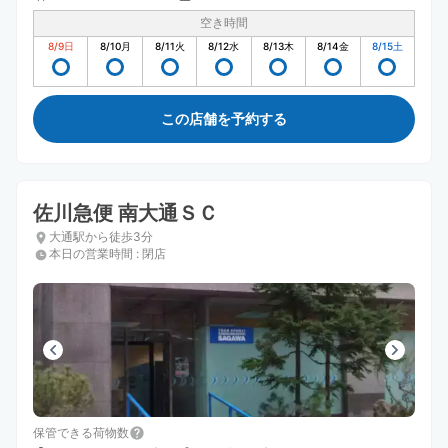
空き時間
8/9
日
8/10
月
8/11
火
8/12
水
8/13
木
8/14
金
8/15
土
この店舗を予約する
佐川急便 南大通ＳＣ
大通駅から徒歩3分
本日の営業時間
:
閉店
保管できる荷物数