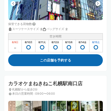
保管できる荷物数
スーツケースサイズ
:
バッグサイズ
:
2
2
空き時間
8/9
日
8/10
月
8/11
火
8/12
水
8/13
木
8/14
金
8/15
土
この店舗を予約する
カラオケまねきねこ札幌駅南口店
札幌駅から徒歩2分
本日の営業時間
:
09:00〜06:00