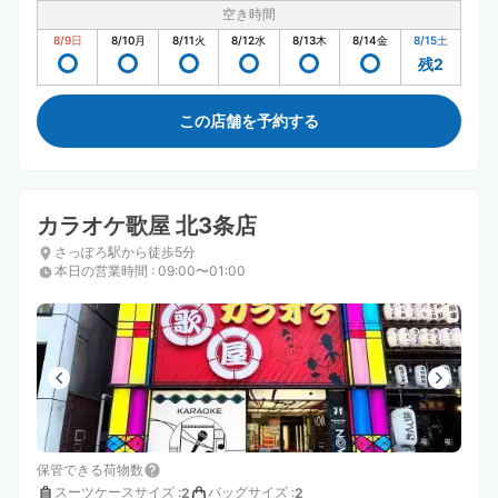
空き時間
8/9
日
8/10
月
8/11
火
8/12
水
8/13
木
8/14
金
8/15
土
残2
この店舗を予約する
カラオケ歌屋 北3条店
さっぽろ駅から徒歩5分
本日の営業時間
:
09:00〜01:00
保管できる荷物数
スーツケースサイズ
:
バッグサイズ
:
2
2