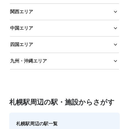
新潟県
富山県
石川県
福井県
山梨県
長野県
岐阜県
静岡県
愛知県
関西エリア
三重県
滋賀県
京都府
大阪府
兵庫県
奈良県
和歌山県
中国エリア
保管できる荷物数
鳥取県
島根県
岡山県
広島県
山口県
大
:
2
/
¥500
中
:
3
/
¥400
小
:
4
/
¥300
四国エリア
支払い方法
現金
徳島県
香川県
愛媛県
高知県
九州・沖縄エリア
このコインロッカーの位置を見る
福岡県
佐賀県
長崎県
熊本県
大分県
宮崎県
鹿児島県
沖縄県
札幌駅周辺の駅・施設からさがす
札幌駅周辺の駅一覧