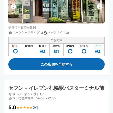
保管できる荷物数
スーツケースサイズ
:
バッグサイズ
:
3
0
空き時間
8/9
日
8/10
月
8/11
火
8/12
水
8/13
木
8/14
金
8/15
土
残1
残1
残1
この店舗を予約する
セブン－イレブン札幌駅バスターミナル前
さっぽろ駅から徒歩1分
本日の営業時間
:
09:00〜22:00
5.0
2件
★
★
★
★
★
★
★
★
★
★