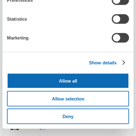
Preferences
Statistics
保管できる荷物数
Marketing
スーツケースサイズ
:
バッグサイズ
:
3
3
空き時間
8/9
日
8/10
月
8/11
火
8/12
水
8/13
木
8/14
金
8/15
土
Show details
この店舗を予約する
Allow all
Allow selection
ヤマト運輸 札幌駅前営業所 (ecbo cloak)
さっぽろ駅から徒歩1分
Deny
本日の営業時間
:
08:00〜20:00
5.0
2件
★
★
★
★
★
★
★
★
★
★