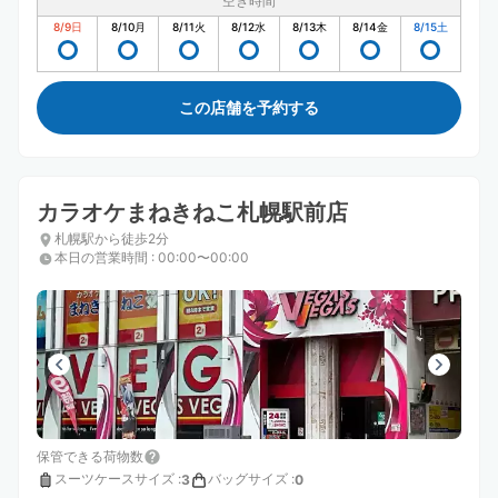
空き時間
8/9
日
8/10
月
8/11
火
8/12
水
8/13
木
8/14
金
8/15
土
この店舗を予約する
カラオケまねきねこ札幌駅前店
札幌駅から徒歩2分
本日の営業時間
:
00:00〜00:00
保管できる荷物数
スーツケースサイズ
:
バッグサイズ
:
3
0