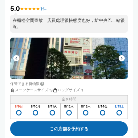
5.0
1件
★
★
★
★
★
★
★
★
★
★
在櫃檯空間寄放，店員處理很快態度也好，離中央巴士站很
近。
保管できる荷物数
スーツケースサイズ
:
バッグサイズ
:
3
1
空き時間
8/9
日
8/10
月
8/11
火
8/12
水
8/13
木
8/14
金
8/15
土
この店舗を予約する