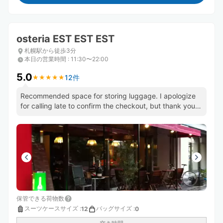
osteria EST EST EST
札幌駅から徒歩3分
本日の営業時間
:
11:30〜22:00
5.0
12件
★
★
★
★
★
★
★
★
★
★
Recommended space for storing luggage. I apologize
for calling late to confirm the checkout, but thank you
for the help!
保管できる荷物数
スーツケースサイズ
:
バッグサイズ
:
12
0