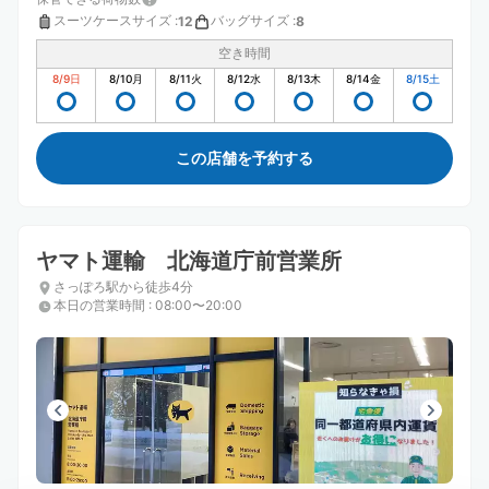
スーツケースサイズ
:
バッグサイズ
:
12
8
空き時間
8/9
日
8/10
月
8/11
火
8/12
水
8/13
木
8/14
金
8/15
土
この店舗を予約する
ヤマト運輸 北海道庁前営業所
さっぽろ駅から徒歩4分
本日の営業時間
:
08:00〜20:00