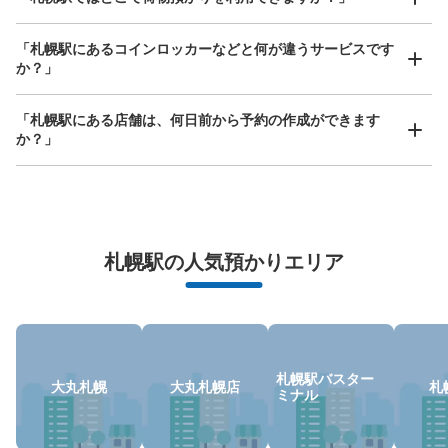
手ぶらで1日快適に！
楽器、ベビーカー、ゴルフバッグ等、1人が持てる大きさの荷物であればどんなサイズでも
OK
「札幌駅にあるコインロッカーなどと何が違うサービスです
大丸札幌店コインロッカー
か？」
JR札幌駅駅から徒歩3分
本日の営業時間
:
07:00
〜
23:00
「札幌駅にある店舗は、何日前から予約の作成ができます
大丸地下、ほっぺたうん入口前
か？」
万が一に備えた安心補償
荷物の破損、盗難等万が一に備えた保証も完備で安心
札幌駅の人気預かりエリア
保管できる荷物数
札幌駅バスター
大
:
21
/
¥700
中
:
15
/
¥500
小
:
38
/
¥400
大丸札幌
大丸札幌店
札
ミナル
支払い方法
ICカード