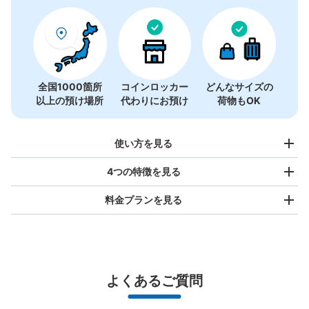
全国1000箇所
コインロッカー
どんなサイズの
以上の預け場所
代わりにお預け
荷物もOK
使い方を見る
4つの特徴を見る
料金プランを見る
バッグサイズ
¥500
/
日
最大辺が45cm未満の大きさのお荷物（リュック、ハンド
よくあるご質問
バッグ、お手荷物など）
スマホからお店と日時を

全国1,000箇所以上と提携
指定して事前予約