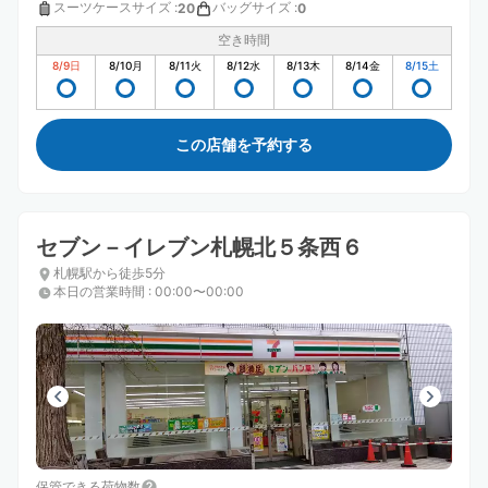
スーツケースサイズ
:
バッグサイズ
:
20
0
空き時間
8/9
日
8/10
月
8/11
火
8/12
水
8/13
木
8/14
金
8/15
土
この店舗を予約する
セブン－イレブン札幌北５条西６
札幌駅から徒歩5分
本日の営業時間
:
00:00〜00:00
保管できる荷物数