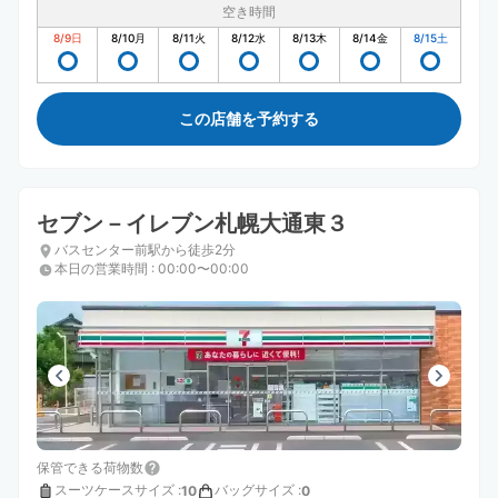
空き時間
8/9
日
8/10
月
8/11
火
8/12
水
8/13
木
8/14
金
8/15
土
この店舗を予約する
セブン－イレブン札幌大通東３
バスセンター前駅から徒歩2分
本日の営業時間
:
00:00〜00:00
保管できる荷物数
スーツケースサイズ
:
バッグサイズ
:
10
0