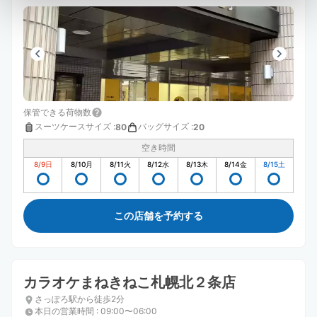
保管できる荷物数
スーツケースサイズ
:
バッグサイズ
:
80
20
空き時間
8/9
日
8/10
月
8/11
火
8/12
水
8/13
木
8/14
金
8/15
土
この店舗を予約する
カラオケまねきねこ札幌北２条店
さっぽろ駅から徒歩2分
本日の営業時間
:
09:00〜06:00