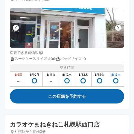
保管できる荷物数
スーツケースサイズ
:
バッグサイズ
:
100
0
空き時間
8/9
日
8/10
月
8/11
火
8/12
水
8/13
木
8/14
金
8/15
土
この店舗を予約する
カラオケまねきねこ札幌駅西口店
札幌駅から徒歩3分