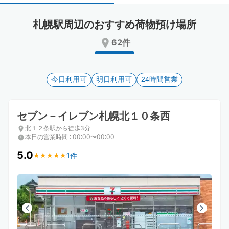
select
select
a
a
札幌駅周辺のおすすめ荷物預け場所
date.
date.
Press
Press
62件
the
the
question
question
mark
mark
key
今日利用可
key
明日利用可
24時間営業
to
to
get
get
the
the
セブン－イレブン札幌北１０条西
keyboard
keyboard
北１２条駅から徒歩3分
shortcuts
shortcuts
本日の営業時間
:
00:00〜00:00
for
for
changing
changing
5.0
1件
★
★
★
★
★
★
★
★
★
★
dates.
dates.