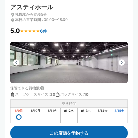
アスティホール
札幌駅から徒歩5分
本日の営業時間
:
09:00〜18:00
5.0
6件
★
★
★
★
★
★
★
★
★
★
保管できる荷物数
スーツケースサイズ
:
バッグサイズ
:
20
10
空き時間
8/9
日
8/10
月
8/11
火
8/12
水
8/13
木
8/14
金
8/15
土
この店舗を予約する