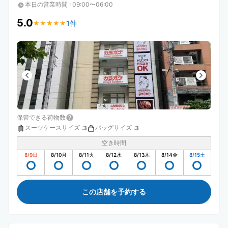
本日の営業時間
:
09:00〜06:00
5.0
1件
★
★
★
★
★
★
★
★
★
★
保管できる荷物数
スーツケースサイズ
:
バッグサイズ
:
3
3
空き時間
8/9
日
8/10
月
8/11
火
8/12
水
8/13
木
8/14
金
8/15
土
この店舗を予約する