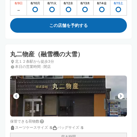
8/9
日
8/10
月
8/11
火
8/12
水
8/13
木
8/14
金
8/15
土
この店舗を予約する
丸二物産（融雪機の大雪）
北１２条駅から徒歩3分
本日の営業時間
:
閉店
保管できる荷物数
スーツケースサイズ
:
バッグサイズ
:
5
5
空き時間