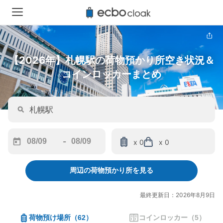
【2026年】札幌駅の荷物預かり所空き状況＆
コインロッカーまとめ
-
x 0
x 0
Navigate
Navigate
forward
backward
周辺の荷物預かり所を見る
to
to
interact
interact
with
with
最終更新日：2026年8月9日
the
the
calendar
calendar
荷物預け場所
（
62
）
コインロッカー
（
5
）
and
and