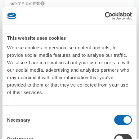
保管できる荷物数
スーツケースサイズ
:
バッグサイズ
:
100
100
空き時間
8/9
日
8/10
月
8/11
火
8/12
水
8/13
木
8/14
金
8/15
土
This website uses cookies
We use cookies to personalise content and ads, to
この店舗を予約する
provide social media features and to analyse our traffic.
We also share information about your use of our site with
our social media, advertising and analytics partners who
アパホテルTKP札幌駅北口EXCELLENT
may combine it with other information that you’ve
provided to them or that they’ve collected from your use
北１２条駅から徒歩3分
本日の営業時間
:
00:00〜00:00
of their services.
5.0
5件
★
★
★
★
★
★
★
★
★
★
丁寧なサービスに感謝 次回も利用させていただきたい
Consent
Necessary
Selection