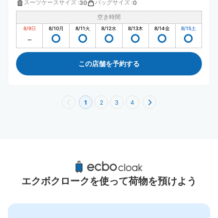
スーツケースサイズ
:
バッグサイズ
:
30
0
空き時間
8/9
日
8/10
月
8/11
火
8/12
水
8/13
木
8/14
金
8/15
土
この店舗を予約する
1
2
3
4
札幌駅周辺のおすすめコインロッカー
5件
エクボクロークを使って荷物を預けよう