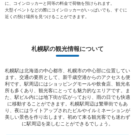
に、コインロッカーと同等の料金で荷物を預けられます。

支払い方法
大型イベントなどの際にコインロッカーがいっぱいでも、すぐに
現金
近くの預け場所を見つけることができます。
このコインロッカーの位置を見る
札幌駅の観光情報について
地下鉄さっぽろ駅コインロッカー
地下鉄さっぽろ駅駅から徒歩3分
本日の営業時間
:
08:00
〜
20:00
札幌駅は北海道の中心都市、札幌市の中心部に位置してい
地下鉄さっぽろ駅南北線改札口横にあります。 目の前は
ます。交通の要所として、新千歳空港からのアクセスも便
駅事務室、看板も多数ありますためわかりやすいです。
利です。駅周辺にはショッピングモールや飲食店、観光名
所も多くあり、観光客にとっても魅力的なエリアです。ま
た、駅ビル内には地下街が広がっており、雨の日でも快適
に移動することができます。札幌駅周辺は繁華街でもあ
り、夜にはライトアップされたビルやイルミネーションが
美しい景色を作り出します。初めて来る観光客でも迷わず
に駅周辺を楽しむことができるでしょう。