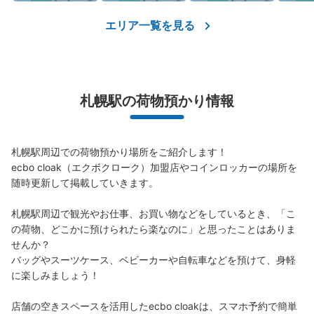
このコインロッカーの位置を見る
エリア一覧を見る
地下鉄さっぽろ駅東豊線コインロッカー
地下鉄さっぽろ駅駅から徒歩5分
札幌駅の荷物預かり情報
本日の営業時間
:
07:00
〜
23:00
地下鉄さっぽろ駅19番出口目の前にあります。 東豊線改
札口も近くにありわかりやすいです。
札幌駅周辺での荷物預かり場所をご紹介します！

ecbo cloak（エクボクローク）加盟店やコインロッカーの場所を
随時更新して掲載していきます。

札幌駅周辺で観光やお仕事、お買い物などをしているとき、「こ
の荷物、どこかに預けられたら楽なのに」と思ったことはありま
せんか？

バッグやスーツケース、ベビーカーや自転車などを預けて、身軽
に楽しみましょう！

保管できる荷物数
店舗の空きスペースを活用したecbo cloakは、スマホ予約で簡単
大
:
4
/
¥500
小
:
12
/
¥300