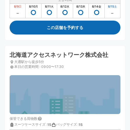
8/9
日
8/10
月
8/11
火
8/12
水
8/13
木
8/14
金
8/15
土
この店舗を予約する
北海道アクセスネットワーク株式会社
大通駅から徒歩5分
本日の営業時間
:
09:00〜17:30
保管できる荷物数
スーツケースサイズ
:
バッグサイズ
:
15
15