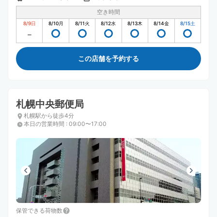
空き時間
8/9
日
8/10
月
8/11
火
8/12
水
8/13
木
8/14
金
8/15
土
この店舗を予約する
札幌中央郵便局
札幌駅から徒歩4分
本日の営業時間
:
09:00〜17:00
保管できる荷物数