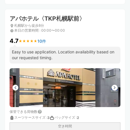
アパホテル〈TKP札幌駅前〉
札幌駅から徒歩8分
本日の営業時間
:
00:00〜00:00
4.7
10件
★
★
★
★
★
★
★
★
★
★
Easy to use application. Location availability based on
our requested timing.
保管できる荷物数
スーツケースサイズ
:
バッグサイズ
:
3
2
空き時間