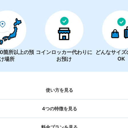
保管できる荷物数
支払い方法
現金
このコインロッカーの位置を見る
00箇所以上の預
コインロッカー代わりに
どんなサイズ
OK
け場所
お預け
JR竹原駅コインロッカー
使い方を見る
JR竹原駅駅から徒歩0分
本日の営業時間
:
05:
JR竹原駅構内
4つの特徴を見る
保管できる荷物数
大
:
2
/
¥600
中
:
3
/
¥500
小
:
10
/
¥400
支払い方法
料金プランを見る