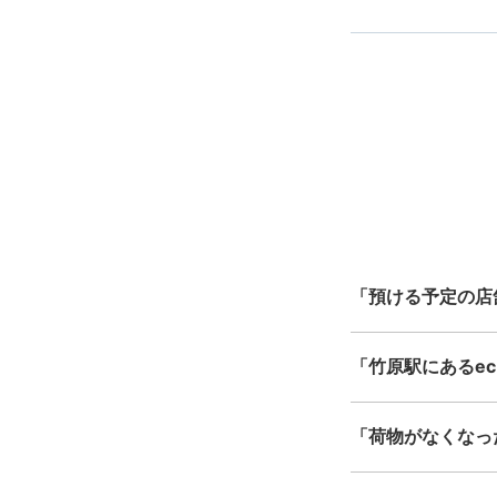
スマホからお
バ
指定して
最
全国1,000箇所以上
ク
北は北海道から南は沖縄ま
中心に全国で利用可能なサ
「預ける予定の店
「竹原駅にあるecb
「荷物がなくなっ