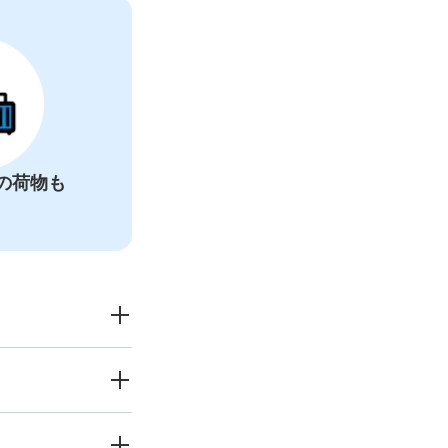
の荷物も
30
〜
00:00