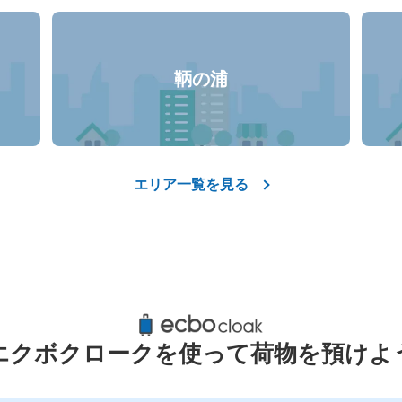
鞆の浦
エリア一覧を見る
たけはら観光案内所手荷物一時
エクボクロークを使って荷物を預けよ
JR竹原駅駅から徒歩1分
本日の営業時間
:
08:
竹原駅を出て右にある観光案内所。当日の