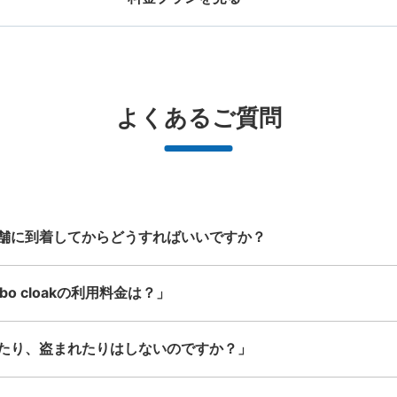
現金
お店で荷物の写真を

店と日時を

撮ってもらいチェックイ
手ぶらで
ッグサイズ
スーツケースサイズ
事前予約
ン完了
¥500
¥800
/
日
/
日
このコインロッカーの位置を見る
大辺が45cm未満の大きさのお荷物（リュッ
最大辺が45cm以上の
と提携
好立地 / 好条件店舗も多数
どんなサイズの荷物もOK
万
よくあるご質問
、ハンドバッグ、お手荷物など）
ケース、楽器、ベビーカ
で都市部を
アクセスの良い駅ナカ店舗や24時間営
楽器、ベビーカー、ゴルフバッグ等、1
荷物の破
ービスです
業店舗等も多数提携しています
人が持てる大きさの荷物であればどん
なサイズでもOK
舗に到着してからどうすればいいですか？
o cloakの利用料金は？」
たり、盗まれたりはしないのですか？」