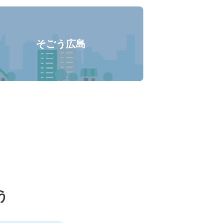
そごう広島
預かり
う
30
〜
17:00
み。