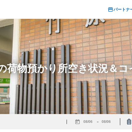
パートナ
駅の荷物預かり所空き状況＆
-
Navigate
Navigate