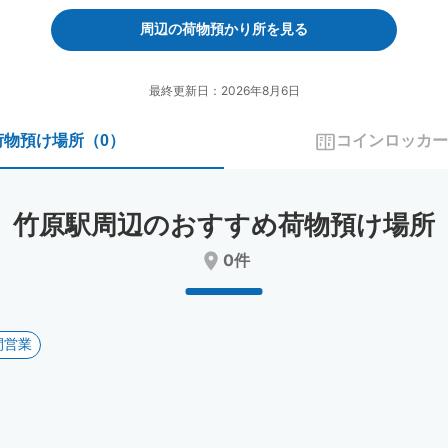
forward
backward
to
to
周辺の荷物預かり所を見る
interact
interact
with
with
the
the
最終更新日：2026年8月6日
calendar
calendar
and
and
荷物預け場所
（
0
）
コインロッカー
select
select
a
a
date.
date.
Press
Press
竹原駅周辺のおすすめ荷物預け場所
the
the
question
question
0件
mark
mark
key
key
to
to
get
get
間営業
the
the
keyboard
keyboard
shortcuts
shortcuts
for
for
changing
changing
dates.
dates.