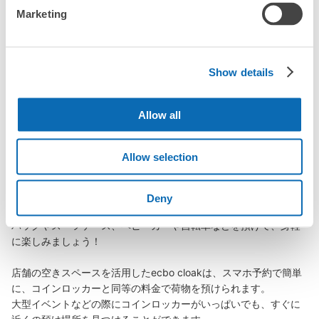
Marketing
横川駅の荷物預かり情報
Show details
Allow all
横川駅周辺での荷物預かり場所をご紹介します！

ecbo cloak（エクボクローク）加盟店やコインロッカーの場所を
随時更新して掲載していきます。

Allow selection
横川駅周辺で観光やお仕事、お買い物などをしているとき、「こ
の荷物、どこかに預けられたら楽なのに」と思ったことはありま
Deny
せんか？

バッグやスーツケース、ベビーカーや自転車などを預けて、身軽
に楽しみましょう！

店舗の空きスペースを活用したecbo cloakは、スマホ予約で簡単
に、コインロッカーと同等の料金で荷物を預けられます。

大型イベントなどの際にコインロッカーがいっぱいでも、すぐに