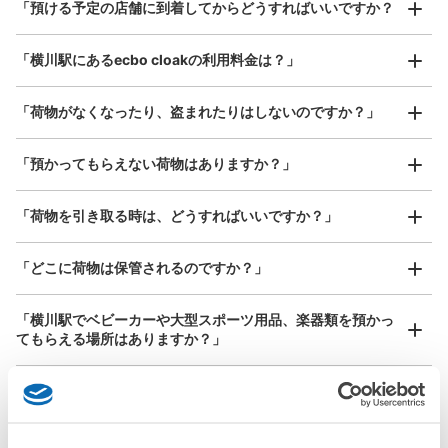
¥800
「預ける予定の店舗に到着してからどうすればいいですか？
/
日
JR横川駅から徒歩0分で荷物が預けられて尚且つ格安でレ
ンタカーが借りられる。
最大辺が45cm以上の大きさのお荷物（スーツケース、楽
「横川駅にあるecbo cloakの利用料金は？」
器、ベビーカーなど）
「荷物がなくなったり、盗まれたりはしないのですか？」
好立地 / 好条件店舗も多数
お店で荷物の写真を

「預かってもらえない荷物はありますか？」
アクセスの良い駅ナカ店舗や24時間営業店舗等も多数提携しています
撮ってもらいチェックイン完了
「荷物を引き取る時は、どうすればいいですか？」
「どこに荷物は保管されるのですか？」
保管できる荷物数
大
:
10
/
¥550
支払い方法
「横川駅でベビーカーや大型スポーツ用品、楽器類を預かっ
現金
てもらえる場所はありますか？」
このコインロッカーの位置を見る
どんなサイズの荷物もOK
「横川駅ではどこで荷物預かりを利用できますか？」
手ぶらで1日快適に！
楽器、ベビーカー、ゴルフバッグ等、1人が持てる大きさの荷物であればどんなサイズでも
OK
「横川駅にあるコインロッカーなどと何が違うサービスです