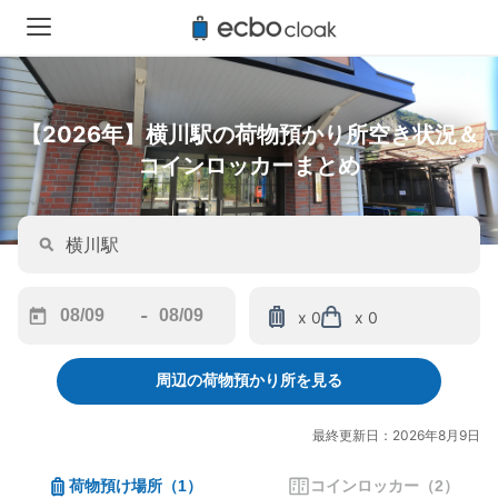
【2026年】横川駅の荷物預かり所空き状況＆
コインロッカーまとめ
-
x 0
x 0
Navigate
Navigate
forward
backward
周辺の荷物預かり所を見る
to
to
interact
interact
with
with
最終更新日：2026年8月9日
the
the
calendar
calendar
荷物預け場所
（
1
）
コインロッカー
（
2
）
and
and