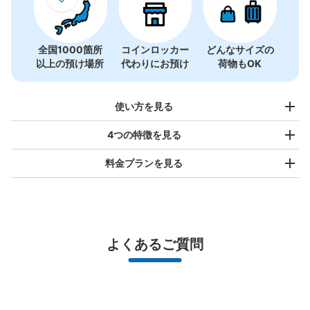
全国1000箇所
コインロッカー
どんなサイズの
以上の預け場所
代わりにお預け
荷物もOK
使い方を見る
4つの特徴を見る
料金プランを見る
バッグサイズ
¥500
/
日
最大辺が45cm未満の大きさのお荷物（リュック、ハンド
よくあるご質問
バッグ、お手荷物など）
スマホからお店と日時を

全国1,000箇所以上と提携
指定して事前予約
カースタ横川駅前店
北は北海道から南は沖縄まで都市部を中心に全国で利用可能なサービスです
JR横川駅駅から徒歩0分
スーツケースサイズ
本日の営業時間
:
00:00
〜
23:59