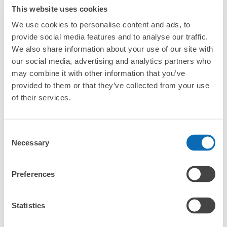
か？」
安中市観光案内所
This website uses cookies
JR横川駅駅から徒歩5分
We use cookies to personalise content and ads, to
本日の営業時間
:
09:00
〜
16:45
「横川駅にある店舗は、何日前から予約の作成ができます
provide social media features and to analyse our traffic.
か？」
横川駅から徒歩5分ほどの場所で、荷物の大きさにかかわ
We also share information about your use of our site with
らず一律料金である。眼鏡橋の散策する際に便利。
our social media, advertising and analytics partners who
may combine it with other information that you’ve
provided to them or that they’ve collected from your use
万が一に備えた安心補償
of their services.
荷物の破損、盗難等万が一に備えた保証も完備で安心
横川駅の人気預かりエリア
Consent
Necessary
Selection
草津温泉
Preferences
保管できる荷物数
大
:
10
/
¥300
支払い方法
Statistics
現金
エリア一覧を見る
このコインロッカーの位置を見る