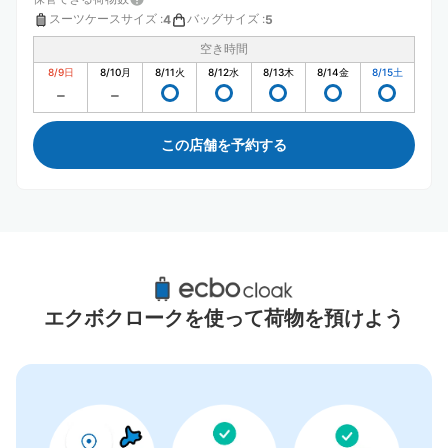
スーツケースサイズ
:
バッグサイズ
:
4
5
空き時間
8/9
日
8/10
月
8/11
火
8/12
水
8/13
木
8/14
金
8/15
土
この店舗を予約する
横川駅周辺のおすすめコインロッカー
2件
エクボクロークを使って荷物を預けよう