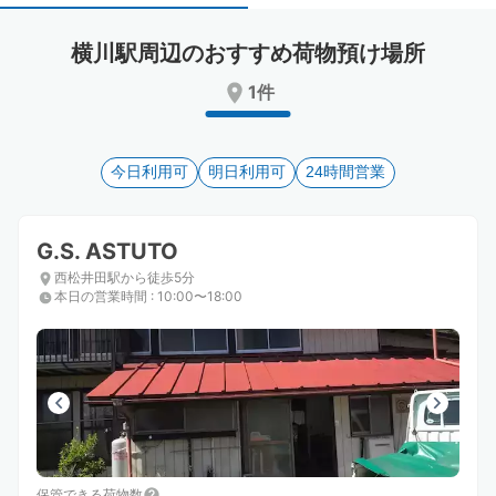
select
select
a
a
横川駅周辺のおすすめ荷物預け場所
date.
date.
Press
Press
1件
the
the
question
question
mark
mark
key
今日利用可
key
明日利用可
24時間営業
to
to
get
get
the
the
G.S. ASTUTO
keyboard
keyboard
西松井田駅から徒歩5分
shortcuts
shortcuts
本日の営業時間
:
10:00〜18:00
for
for
changing
changing
dates.
dates.
保管できる荷物数