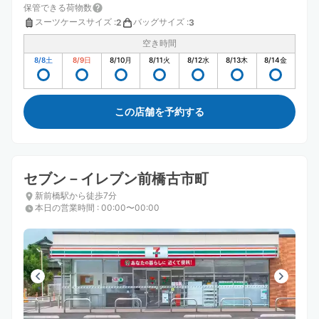
保管できる荷物数
スーツケースサイズ
:
バッグサイズ
:
2
3
空き時間
8/8
土
8/9
日
8/10
月
8/11
火
8/12
水
8/13
木
8/14
金
この店舗を予約する
セブン－イレブン前橋古市町
新前橋駅から徒歩7分
本日の営業時間
:
00:00〜00:00