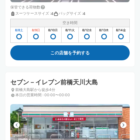
保管できる荷物数
スーツケースサイズ
:
バッグサイズ
:
4
4
空き時間
8/8
土
8/9
日
8/10
月
8/11
火
8/12
水
8/13
木
8/14
金
この店舗を予約する
セブン－イレブン前橋天川大島
前橋大島駅から徒歩4分
本日の営業時間
:
00:00〜00:00