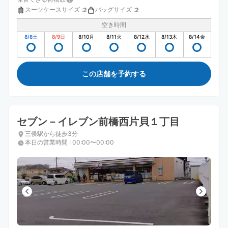
スーツケースサイズ
:
バッグサイズ
:
2
2
空き時間
8/8
土
8/9
日
8/10
月
8/11
火
8/12
水
8/13
木
8/14
金
この店舗を予約する
セブン－イレブン前橋西片貝１丁目
三俣駅から徒歩3分
本日の営業時間
:
00:00〜00:00