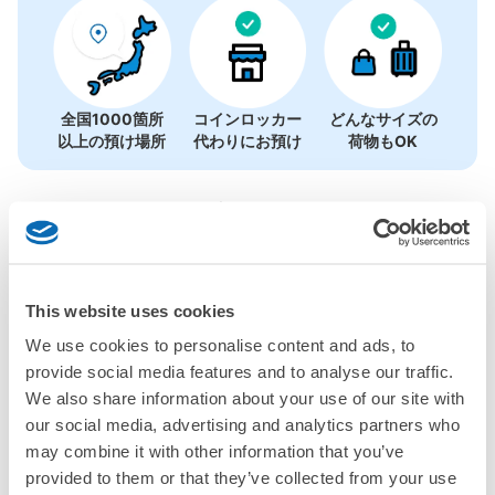
全国1000箇所
コインロッカー
どんなサイズの
以上の預け場所
代わりにお預け
荷物もOK
使い方を見る
4つの特徴を見る
料金プランを見る
This website uses cookies
We use cookies to personalise content and ads, to
バッグサイズ
¥500
provide social media features and to analyse our traffic.
/
日
We also share information about your use of our site with
最大辺が45cm未満の大きさのお荷物（リュック、ハンド
our social media, advertising and analytics partners who
よくあるご質問
バッグ、お手荷物など）
スマホからお店と日時を

may combine it with other information that you’ve
全国1,000箇所以上と提携
指定して事前予約
JR前橋駅コインロッカー
provided to them or that they’ve collected from your use
北は北海道から南は沖縄まで都市部を中心に全国で利用可能なサービスです