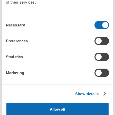
of their services.
JR前橋駅駅から徒歩0分
スーツケースサイズ
本日の営業時間
:
00:00
〜
23:59
¥800
「預ける予定の店舗に到着してからどうすればいいですか？
/
日
両向かいにコインロッカーがあり、片方は現金のみ片方は
Consent
交通系ICカードとORコード支払いに対応している。
最大辺が45cm以上の大きさのお荷物（スーツケース、楽
「前橋駅にあるecbo cloakの利用料金は？」
器、ベビーカーなど）
Necessary
Selection
「荷物がなくなったり、盗まれたりはしないのですか？」
Preferences
好立地 / 好条件店舗も多数
お店で荷物の写真を

「預かってもらえない荷物はありますか？」
アクセスの良い駅ナカ店舗や24時間営業店舗等も多数提携しています
撮ってもらいチェックイン完了
Statistics
「荷物を引き取る時は、どうすればいいですか？」
Marketing
「どこに荷物は保管されるのですか？」
保管できる荷物数
大
:
10
/
¥700
中
:
10
/
¥500
小
:
40
/
¥400
支払い方法
「前橋駅でベビーカーや大型スポーツ用品、楽器類を預かっ
Show details
現金, ICカード, QR決済
てもらえる場所はありますか？」
このコインロッカーの位置を見る
どんなサイズの荷物もOK
Allow all
「前橋駅ではどこで荷物預かりを利用できますか？」
手ぶらで1日快適に！
楽器、ベビーカー、ゴルフバッグ等、1人が持てる大きさの荷物であればどんなサイズでも