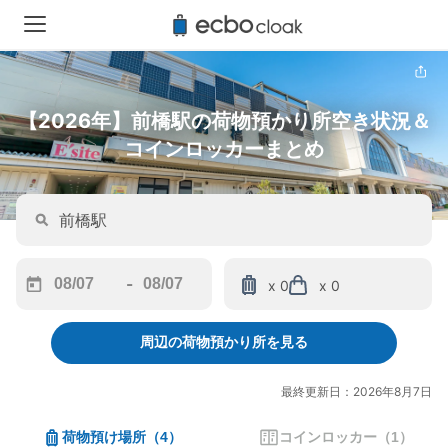
【2026年】前橋駅の荷物預かり所空き状況＆
コインロッカーまとめ
-
x 0
x 0
Navigate
Navigate
forward
backward
周辺の荷物預かり所を見る
to
to
interact
interact
with
with
最終更新日：2026年8月7日
the
the
calendar
calendar
荷物預け場所
（
4
）
コインロッカー
（
1
）
and
and