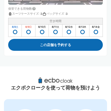
保管できる荷物数
スーツケースサイズ
:
バッグサイズ
:
3
3
空き時間
8/8
土
8/9
日
8/10
月
8/11
火
8/12
水
8/13
木
8/14
金
この店舗を予約する
前橋駅周辺のおすすめコインロッカー
1件
エクボクロークを使って荷物を預けよう