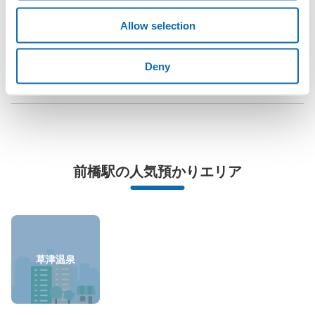
OK
「前橋駅にあるコインロッカーなどと何が違うサービスです
Allow selection
か？」
Deny
「前橋駅にある店舗は、何日前から予約の作成ができます
か？」
万が一に備えた安心補償
荷物の破損、盗難等万が一に備えた保証も完備で安心
前橋駅の人気預かりエリア
草津温泉