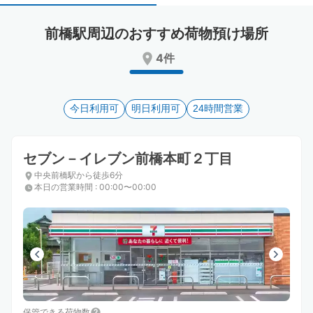
select
select
a
a
前橋駅周辺のおすすめ荷物預け場所
date.
date.
Press
Press
4件
the
the
question
question
mark
mark
key
今日利用可
key
明日利用可
24時間営業
to
to
get
get
the
the
セブン－イレブン前橋本町２丁目
keyboard
keyboard
中央前橋駅から徒歩6分
shortcuts
shortcuts
本日の営業時間
:
00:00〜00:00
for
for
changing
changing
dates.
dates.
保管できる荷物数