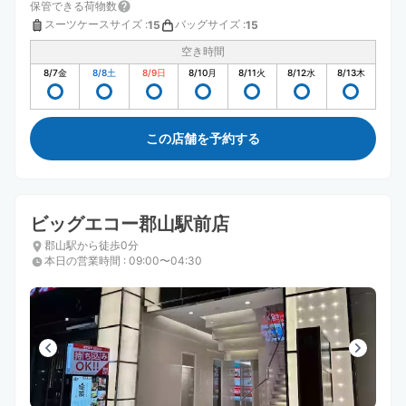
保管できる荷物数
スーツケースサイズ
:
バッグサイズ
:
15
15
空き時間
8/7
金
8/8
土
8/9
日
8/10
月
8/11
火
8/12
水
8/13
木
この店舗を予約する
ビッグエコー郡山駅前店
郡山駅から徒歩0分
本日の営業時間
:
09:00〜04:30