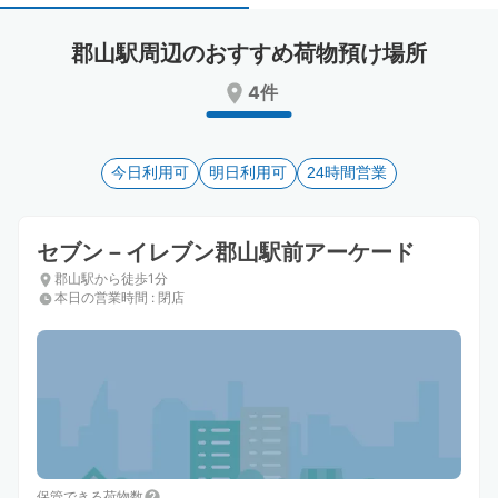
select
select
a
a
郡山駅周辺のおすすめ荷物預け場所
date.
date.
Press
Press
4件
the
the
question
question
mark
mark
key
今日利用可
key
明日利用可
24時間営業
to
to
get
get
the
the
セブン－イレブン郡山駅前アーケード
keyboard
keyboard
郡山駅から徒歩1分
shortcuts
shortcuts
本日の営業時間
:
閉店
for
for
changing
changing
dates.
dates.
保管できる荷物数