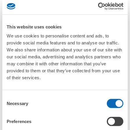
This website uses cookies
全国1000箇所
コインロッカー
どんなサイズの
We use cookies to personalise content and ads, to
以上の預け場所
代わりにお預け
荷物もOK
provide social media features and to analyse our traffic.
We also share information about your use of our site with
使い方を見る
our social media, advertising and analytics partners who
may combine it with other information that you’ve
4つの特徴を見る
provided to them or that they’ve collected from your use
of their services.
料金プランを見る
バッグサイズ
¥500
Consent
/
日
Necessary
Selection
最大辺が45cm未満の大きさのお荷物（リュック、ハンド
よくあるご質問
バッグ、お手荷物など）
スマホからお店と日時を

全国1,000箇所以上と提携
指定して事前予約
Preferences
JR郡山駅 東口通路コインロッカー
北は北海道から南は沖縄まで都市部を中心に全国で利用可能なサービスです