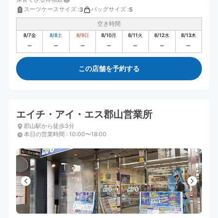
スーツケースサイズ
:
バッグサイズ
:
3
5
空き時間
8/7
金
8/8
土
8/9
日
8/10
月
8/11
火
8/12
水
8/13
木
この店舗を予約する
エイチ・アイ・エス郡山営業所
郡山駅から徒歩3分
本日の営業時間
:
10:00〜18:00