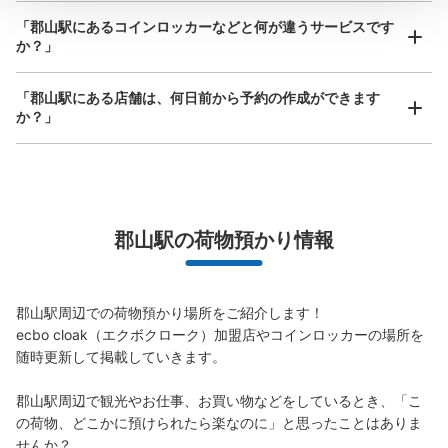
OK
「郡山駅にあるコインロッカーなどと何が違うサービスです
か？」
JR郡山駅 東西自由通路内コインロッカー
「郡山駅にある店舗は、何日前から予約の作成ができます
JR郡山駅駅から徒歩0分
本日の営業時間
:
05:10
〜
23:20
か？」
郡山駅の東西自由通路内にあります。開けた場所にあるた
め出し入れはしやすいです。駅の出入口からも改札口から
も離れていますが、隣には食品館へ通じる階段がありま
す。通り道であれば使いやすいです。
万が一に備えた安心補償
荷物の破損、盗難等万が一に備えた保証も完備で安心
郡山駅の荷物預かり情報
郡山駅周辺での荷物預かり場所をご紹介します！

ecbo cloak（エクボクローク）加盟店やコインロッカーの場所を
随時更新して掲載していきます。

郡山駅周辺で観光やお仕事、お買い物などをしているとき、「こ
保管できる荷物数
の荷物、どこかに預けられたら楽なのに」と思ったことはありま
大
:
2
/
¥500
中
:
9
/
¥400
小
:
41
/
¥300
せんか？
