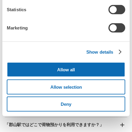
JR郡山駅駅から徒歩0分
スーツケースサイズ
本日の営業時間
:
05:10
〜
23:20
Statistics
¥800
「預ける予定の店舗に到着してからどうすればいいですか？
/
日
新幹線改札口を出て、東口方面へ直進300m程すると右手
にあります。収納数が多いです。両替機はありませんが自
最大辺が45cm以上の大きさのお荷物（スーツケース、楽
「郡山駅にあるecbo cloakの利用料金は？」
器、ベビーカーなど）
Marketing
販機はあります。改札からも駅の東口からも多少離れてい
ますので、通り道の場合であれば使い勝手がよいと思いま
す。
「荷物がなくなったり、盗まれたりはしないのですか？」
Show details
好立地 / 好条件店舗も多数
お店で荷物の写真を

「預かってもらえない荷物はありますか？」
アクセスの良い駅ナカ店舗や24時間営業店舗等も多数提携しています
撮ってもらいチェックイン完了
Allow all
「荷物を引き取る時は、どうすればいいですか？」
Allow selection
「どこに荷物は保管されるのですか？」
保管できる荷物数
大
:
6
/
¥500
中
:
12
/
¥400
小
:
16
/
¥300
「郡山駅でベビーカーや大型スポーツ用品、楽器類を預かっ
Deny
てもらえる場所はありますか？」
支払い方法
現金
どんなサイズの荷物もOK
「郡山駅ではどこで荷物預かりを利用できますか？」
このコインロッカーの位置を見る
手ぶらで1日快適に！
楽器、ベビーカー、ゴルフバッグ等、1人が持てる大きさの荷物であればどんなサイズでも