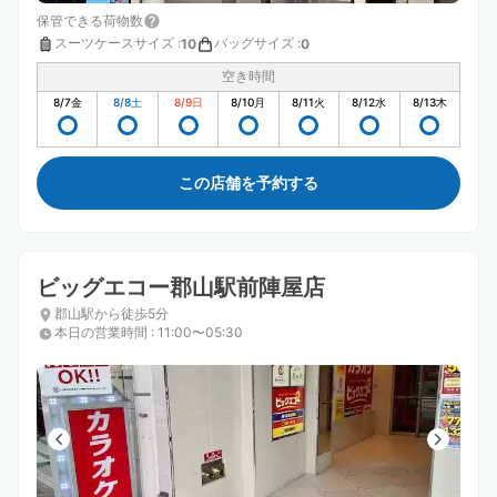
保管できる荷物数
スーツケースサイズ
:
バッグサイズ
:
10
0
空き時間
8/7
金
8/8
土
8/9
日
8/10
月
8/11
火
8/12
水
8/13
木
この店舗を予約する
ビッグエコー郡山駅前陣屋店
郡山駅から徒歩5分
本日の営業時間
:
11:00〜05:30