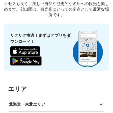
クセスも良く、美しい自然や歴史的な名所への観光も楽し
めます。郡山駅は、観光客にとっての拠点として最適な場
所です。
保管できる荷物数
大
:
4
/
¥1200
中
:
6
/
¥1000
小
:
33
/
¥600
支払い方法
現金
サクサク快適！まずはアプリをダ
このコインロッカーの位置を見る
ウンロード！
JR郡山駅 S-PAL出口側コインロッカー
JR郡山駅駅から徒歩0分
本日の営業時間
:
05:10
〜
23:20
新幹線改札口隣の通路にあり、見つけやすいです。S-PAL
出口側、向い側にエースコンタクトがあります。両替機は
エリア
ありませんが、近くのお土産屋で両替が可能です。6時間
経過するごとに追加料金がかかります。収納数が多いので
預けやすくはありますが、通路なので人の往来は多い場所
北海道・東北エリア
です。
北海道
青森県
岩手県
宮城県
秋田県
山形県
福島県