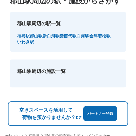
郡山駅周辺の駅・施設からさがす
せん。
郡山駅周辺の駅一覧
福島駅
郡山駅
新白河駅
猪苗代駅
白河駅
会津若松駅
いわき駅
郡山駅周辺の施設一覧
保管できる荷物数
大
:
3
/
¥1200
中
:
8
/
¥1100
小
:
4
/
¥1000
支払い方法
現金
このコインロッカーの位置を見る
空きスペースを活用して
パートナー登録
荷物を預かりませんか？👉
JR郡山駅 1Ｆコインロッカー
福島県
郡山駅の荷物預かり所・コインロッカー
ecbo cloak