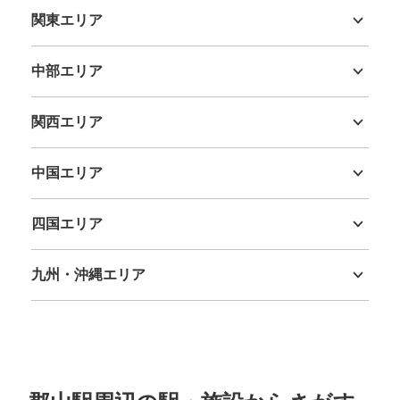
関東エリア
茨城県
栃木県
群馬県
埼玉県
千葉県
東京都
神奈川県
中部エリア
新潟県
富山県
石川県
福井県
山梨県
長野県
岐阜県
静岡県
愛知県
関西エリア
保管できる荷物数
三重県
滋賀県
京都府
大阪府
兵庫県
奈良県
和歌山県
大
:
9
/
¥1200
中
:
14
/
¥1000
小
:
23
/
¥600
支払い方法
中国エリア
現金
鳥取県
島根県
岡山県
広島県
山口県
このコインロッカーの位置を見る
四国エリア
徳島県
香川県
愛媛県
高知県
九州・沖縄エリア
福岡県
佐賀県
長崎県
熊本県
大分県
宮崎県
鹿児島県
沖縄県
JR郡山駅 中央口1Ｆコインロッカー
JR郡山駅駅から徒歩0分
本日の営業時間
:
05:10
〜
23:20
郡山駅中央口入ってすぐそばのエスカレーター付近にあ
り、わかりやすいです。収納数は少なく、両替機はありま