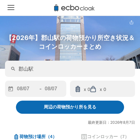
【2026年】郡山駅の荷物預かり所空き状況＆
コインロッカーまとめ
-
x 0
x 0
Navigate
Navigate
forward
backward
周辺の荷物預かり所を見る
to
to
interact
interact
with
with
最終更新日：2026年8月7日
the
the
calendar
calendar
荷物預け場所
（
4
）
コインロッカー
（
7
）
and
and