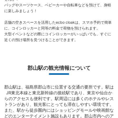
支払い方法
バッグやスーツケース、ベビーカーや自転車などを預けて、身軽
現金
に楽しみましょう！

このコインロッカーの位置を見る
店舗の空きスペースを活用したecbo cloakは、スマホ予約で簡単
に、コインロッカーと同等の料金で荷物を預けられます。

大型イベントなどの際にコインロッカーがいっぱいでも、すぐに
近くの預け場所を見つけることができます。
JR郡山駅 新幹線改札外 コインロッカー
JR郡山駅駅から徒歩0分
本日の営業時間
:
05:10
〜
23:20
新幹線改札口隣の通路にあり、見つけやすいです。向い側
に本屋があります。両替機はありませんが、近くのお土産
郡山駅の観光情報について
屋で両替が可能です。6時間経過するごとに追加料金がか
かります。預けやすくはありますが、通路なので人の往来
は多い場所です。
郡山駅は、福島県郡山市に位置する交通の要所です。駅は
JR東北本線と東北新幹線の接続駅であり、東京や仙台か
らのアクセスも便利です。駅周辺には多くのホテルやレス
トランがあり、観光客にとっても滞在しやすい環境です。
また、駅から徒歩圏内にはショッピングモールや映画館な
どのエンターテイメント施設もあります。郡山市内へのア