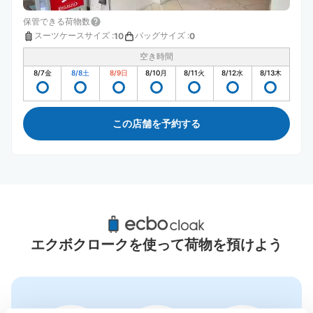
保管できる荷物数
スーツケースサイズ
:
バッグサイズ
:
10
0
空き時間
8/7
金
8/8
土
8/9
日
8/10
月
8/11
火
8/12
水
8/13
木
この店舗を予約する
郡山駅周辺のおすすめコインロッカー
7件
エクボクロークを使って荷物を預けよう