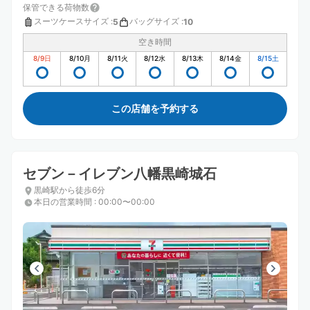
保管できる荷物数
スーツケースサイズ
:
バッグサイズ
:
5
10
空き時間
8/9
日
8/10
月
8/11
火
8/12
水
8/13
木
8/14
金
8/15
土
この店舗を予約する
セブン－イレブン八幡黒崎城石
黒崎駅から徒歩6分
本日の営業時間
:
00:00〜00:00