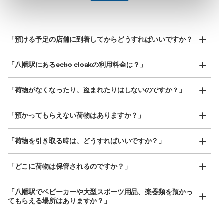
指定して事前予約
北は北海道から南は沖縄まで都市部を中心に全国で利用可能なサービスです
スーツケースサイズ
¥800
「預ける予定の店舗に到着してからどうすればいいですか？
/
日
最大辺が45cm以上の大きさのお荷物（スーツケース、楽
「八幡駅にあるecbo cloakの利用料金は？」
器、ベビーカーなど）
「荷物がなくなったり、盗まれたりはしないのですか？」
好立地 / 好条件店舗も多数
お店で荷物の写真を

「預かってもらえない荷物はありますか？」
アクセスの良い駅ナカ店舗や24時間営業店舗等も多数提携しています
撮ってもらいチェックイン完了
「荷物を引き取る時は、どうすればいいですか？」
「どこに荷物は保管されるのですか？」
「八幡駅でベビーカーや大型スポーツ用品、楽器類を預かっ
てもらえる場所はありますか？」