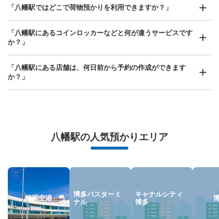
どんなサイズの荷物もOK
「八幡駅ではどこで荷物預かりを利用できますか？」
手ぶらで1日快適に！
楽器、ベビーカー、ゴルフバッグ等、1人が持てる大きさの荷物であればどんなサイズでも
OK
「八幡駅にあるコインロッカーなどと何が違うサービスです
か？」
「八幡駅にある店舗は、何日前から予約の作成ができます
か？」
万が一に備えた安心補償
荷物の破損、盗難等万が一に備えた保証も完備で安心
八幡駅の人気預かりエリア
博多バスターミ
キャナルシティ
福岡空港
ナル
博多