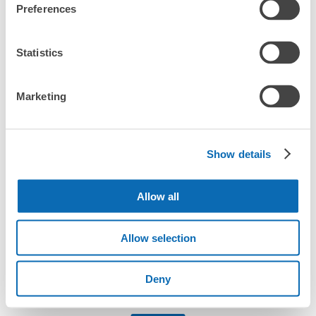
Preferences
コインロッカーの情報はありません
Statistics
Marketing
全国1000箇所
コインロッカー
どんなサイズの
以上の預け場所
代わりにお預け
荷物もOK
Show details
使い方を見る
4つの特徴を見る
Allow all
料金プランを見る
Allow selection
バッグサイズ
¥500
/
日
Deny
最大辺が45cm未満の大きさのお荷物（リュック、ハンド
よくあるご質問
バッグ、お手荷物など）
スマホからお店と日時を

全国1,000箇所以上と提携