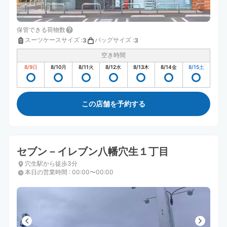
保管できる荷物数
スーツケースサイズ
:
バッグサイズ
:
3
3
空き時間
8/9
日
8/10
月
8/11
火
8/12
水
8/13
木
8/14
金
8/15
土
この店舗を予約する
セブン－イレブン八幡穴生１丁目
穴生駅から徒歩3分
本日の営業時間
:
00:00〜00:00