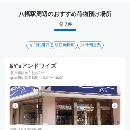
select
select
a
a
八幡駅周辺のおすすめ荷物預け場所
date.
date.
Press
Press
7件
the
the
question
question
mark
mark
key
今日利用可
key
明日利用可
24時間営業
to
to
get
get
the
the
&Y'sアンドワイズ
keyboard
keyboard
八幡駅から徒歩2分
shortcuts
shortcuts
本日の営業時間
:
10:00〜19:00
for
for
changing
changing
dates.
dates.
保管できる荷物数