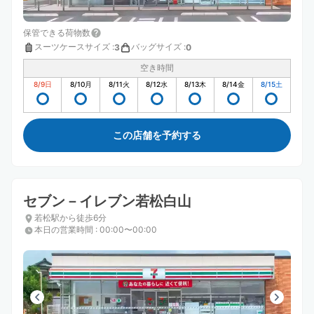
保管できる荷物数
スーツケースサイズ
:
バッグサイズ
:
3
0
空き時間
8/9
日
8/10
月
8/11
火
8/12
水
8/13
木
8/14
金
8/15
土
この店舗を予約する
セブン－イレブン若松白山
若松駅から徒歩6分
本日の営業時間
:
00:00〜00:00