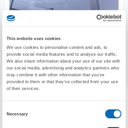
保管できる荷物数
スーツケースサイズ
:
バッグサイズ
:
1
1
空き時間
This website uses cookies
8/9
日
8/10
月
8/11
火
8/12
水
8/13
木
8/14
金
8/15
土
We use cookies to personalise content and ads, to
provide social media features and to analyse our traffic.
We also share information about your use of our site with
この店舗を予約する
our social media, advertising and analytics partners who
may combine it with other information that you’ve
provided to them or that they’ve collected from your use
of their services.
八幡駅周辺のおすすめコインロッカー
0件
Consent
エクボクロークを使って荷物を預けよう
Necessary
Selection