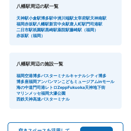
八幡駅周辺の駅一覧
天神駅
小倉駅
博多駅
中洲川端駅
太宰府駅
天神南駅
福岡赤坂駅
八幡駅
新宮中央駅
唐人町駅
門司港駅
二日市駅
祇園駅
黒崎駅
薬院駅
藤崎駅（福岡）
赤坂駅（福岡）
八幡駅周辺の施設一覧
福岡空港
博多バスターミナル
キャナルシティ博多
博多座
福岡アンパンマンこどもミュージアムinモール
海の中道
門司港レトロ
ZeppFukuoka
天神地下街
マリンメッセ福岡
大濠公園
西鉄天神高速バスターミナル
空きスペースを活用して