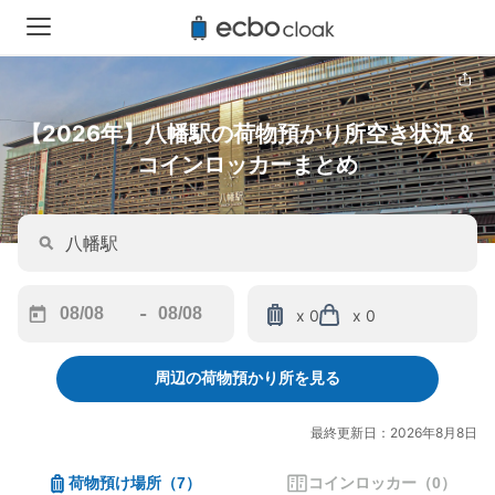
【2026年】八幡駅の荷物預かり所空き状況＆
コインロッカーまとめ
-
x 0
x 0
Navigate
Navigate
forward
backward
周辺の荷物預かり所を見る
to
to
interact
interact
with
with
最終更新日：2026年8月8日
the
the
calendar
calendar
荷物預け場所
（
7
）
コインロッカー
（
0
）
and
and