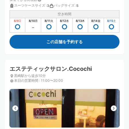
スーツケースサイズ
:
バッグサイズ
:
3
5
空き時間
8/9
日
8/10
月
8/11
火
8/12
水
8/13
木
8/14
金
8/15
土
この店舗を予約する
エステティックサロン.Cocochi
黒崎駅から徒歩10分
本日の営業時間
:
11:00〜20:00