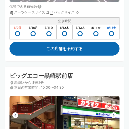
保管できる荷物数
スーツケースサイズ
:
バッグサイズ
:
3
0
空き時間
8/9
日
8/10
月
8/11
火
8/12
水
8/13
木
8/14
金
8/15
土
この店舗を予約する
ビッグエコー黒崎駅前店
黒崎駅から徒歩2分
本日の営業時間
:
10:00〜04:30