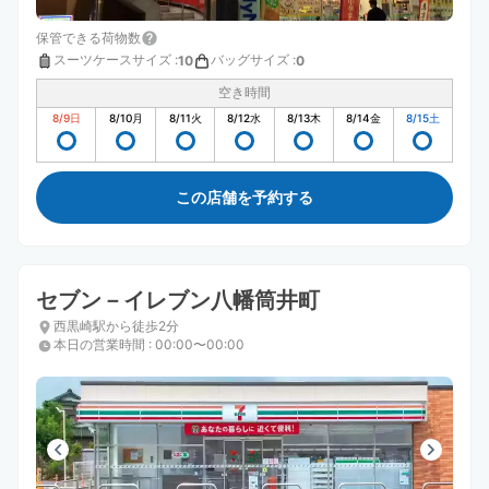
保管できる荷物数
スーツケースサイズ
:
バッグサイズ
:
10
0
空き時間
8/9
日
8/10
月
8/11
火
8/12
水
8/13
木
8/14
金
8/15
土
この店舗を予約する
セブン－イレブン八幡筒井町
西黒崎駅から徒歩2分
本日の営業時間
:
00:00〜00:00