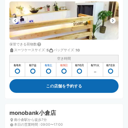
保管できる荷物数
スーツケースサイズ
:
バッグサイズ
:
5
10
空き時間
8/6
木
8/7
金
8/8
土
8/9
日
8/10
月
8/11
火
8/12
水
この店舗を予約する
monobank小倉店
南小倉駅から徒歩7分
本日の営業時間
:
09:00〜17:00