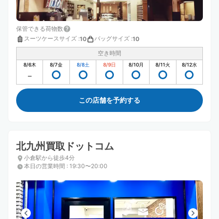
保管できる荷物数
スーツケースサイズ
:
バッグサイズ
:
10
10
空き時間
8/6
木
8/7
金
8/8
土
8/9
日
8/10
月
8/11
火
8/12
水
この店舗を予約する
北九州買取ドットコム
小倉駅から徒歩4分
本日の営業時間
:
19:30〜20:00