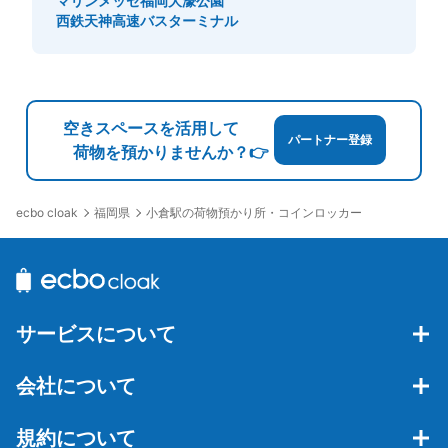
マリンメッセ福岡
大濠公園
保管できる荷物数
西鉄天神高速バスターミナル
大
:
15
/
¥700
中
:
5
/
¥600
小
:
5
/
¥400
支払い方法
現金
このコインロッカーの位置を見る
空きスペースを活用して
パートナー登録
荷物を預かりませんか？👉
小倉城口南口1階改札正面ドトール横のコ
福岡県
小倉駅の荷物預かり所・コインロッカー
ecbo cloak
インロッカー
JR小倉駅駅から徒歩0分
本日の営業時間
:
00:00
〜
00:00
小倉城口南口1階改札正面を出て、ドトールの2つ隣にあ
る。キーレスロッカー
サービスについて
会社について
規約について