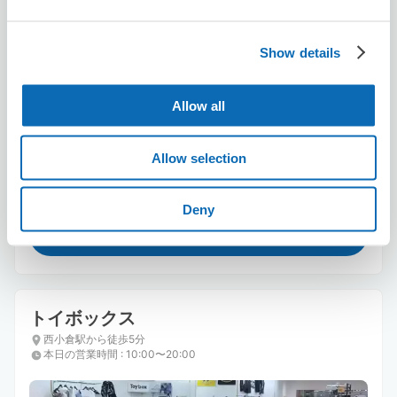
Show details
Allow all
保管できる荷物数
スーツケースサイズ
:
バッグサイズ
:
4
0
空き時間
Allow selection
8/6
木
8/7
金
8/8
土
8/9
日
8/10
月
8/11
火
8/12
水
Deny
この店舗を予約する
トイボックス
西小倉駅から徒歩5分
本日の営業時間
:
10:00〜20:00