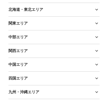
モノレール東改札口出て左側のコインロッ
北海道・東北エリア
カー
北海道
青森県
岩手県
宮城県
秋田県
山形県
福島県
JR小倉駅駅から徒歩0分
関東エリア
本日の営業時間
:
00:00
〜
00:00
茨城県
栃木県
群馬県
埼玉県
千葉県
東京都
神奈川県
小倉駅中央の広いスペースにあるので目立つが、その分、
ほとんど埋まっている。
中部エリア
新潟県
富山県
石川県
福井県
山梨県
長野県
岐阜県
静岡県
愛知県
関西エリア
三重県
滋賀県
京都府
大阪府
兵庫県
奈良県
和歌山県
中国エリア
鳥取県
島根県
岡山県
広島県
山口県
四国エリア
徳島県
香川県
愛媛県
高知県
九州・沖縄エリア
保管できる荷物数
大
:
2
/
¥700
中
:
2
/
¥600
小
:
33
/
¥400
福岡県
佐賀県
長崎県
熊本県
大分県
宮崎県
鹿児島県
沖縄県
支払い方法
現金, ICカード