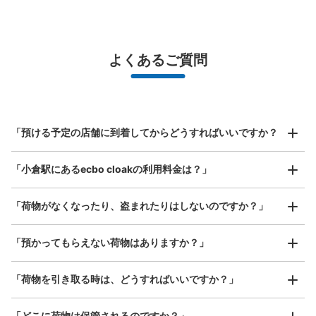
バッグサイズ
¥500
/
日
最大辺が45cm未満の大きさのお荷物（リュック、ハンド
よくあるご質問
バッグ、お手荷物など）
スマホからお店と日時を

全国1,000箇所以上と提携
指定して事前予約
モノレール西側改札口のすぐ左隣壁側のコ
北は北海道から南は沖縄まで都市部を中心に全国で利用可能なサービスです
インロッカー
スーツケースサイズ
¥800
JR小倉駅駅から徒歩0分
「預ける予定の店舗に到着してからどうすればいいですか？
/
日
本日の営業時間
:
00:00
〜
00:00
最大辺が45cm以上の大きさのお荷物（スーツケース、楽
やや薄暗く、電車が終わった時間は危険を感じるかも。
「小倉駅にあるecbo cloakの利用料金は？」
器、ベビーカーなど）
「荷物がなくなったり、盗まれたりはしないのですか？」
好立地 / 好条件店舗も多数
お店で荷物の写真を

「預かってもらえない荷物はありますか？」
アクセスの良い駅ナカ店舗や24時間営業店舗等も多数提携しています
撮ってもらいチェックイン完了
「荷物を引き取る時は、どうすればいいですか？」
「どこに荷物は保管されるのですか？」