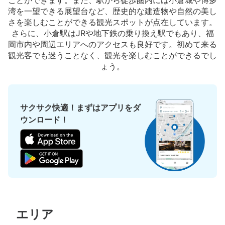
ことができます。また、駅から徒歩圏内には小倉城や博多
本日の営業時間
:
05:30
〜
23:50
湾を一望できる展望台など、歴史的な建造物や自然の美し
新幹線の改札口を抜けると、すぐ右手にある。結構埋まっ
さを楽しむことができる観光スポットが点在しています。
ている。ICOCAが使える。
さらに、小倉駅はJRや地下鉄の乗り換え駅でもあり、福
岡市内や周辺エリアへのアクセスも良好です。初めて来る
観光客でも迷うことなく、観光を楽しむことができるでし
ょう。
サクサク快適！まずはアプリをダ
ウンロード！
保管できる荷物数
大
:
3
/
¥700
中
:
11
/
¥600
小
:
18
/
¥400
支払い方法
現金, ICカード
このコインロッカーの位置を見る
エリア