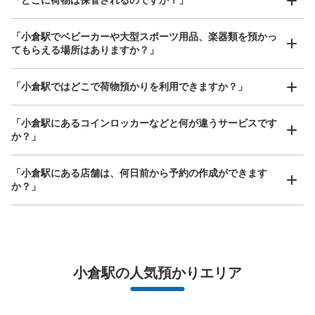
保管できる荷物数
大
:
13
/
¥900
中
:
16
/
¥600
小
:
19
/
¥400
「小倉駅でベビーカーや大型スポーツ用品、楽器類を預かっ
支払い方法
てもらえる場所はありますか？」
現金
このコインロッカーの位置を見る
どんなサイズの荷物もOK
「小倉駅ではどこで荷物預かりを利用できますか？」
手ぶらで1日快適に！
楽器、ベビーカー、ゴルフバッグ等、1人が持てる大きさの荷物であればどんなサイズでも
OK
「小倉駅にあるコインロッカーなどと何が違うサービスです
か？」
モノレール西改札口出て左側の通路脇コイ
ンロッカー
「小倉駅にある店舗は、何日前から予約の作成ができます
JR小倉駅駅から徒歩0分
か？」
本日の営業時間
:
00:00
〜
00:00
壁側に比べて、明るい通路に面していて安心して使いやす
い
万が一に備えた安心補償
荷物の破損、盗難等万が一に備えた保証も完備で安心
小倉駅の人気預かりエリア