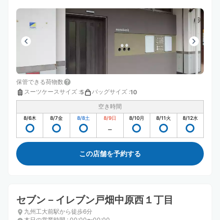
保管できる荷物数
スーツケースサイズ
:
バッグサイズ
:
5
10
空き時間
8/6
木
8/7
金
8/8
土
8/9
日
8/10
月
8/11
火
8/12
水
この店舗を予約する
セブン－イレブン戸畑中原西１丁目
九州工大前駅から徒歩6分
本日の営業時間
:
00:00〜00:00