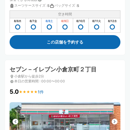
スーツケースサイズ
:
バッグサイズ
:
5
5
空き時間
8/6
木
8/7
金
8/8
土
8/9
日
8/10
月
8/11
火
8/12
水
この店舗を予約する
セブン－イレブン小倉京町２丁目
小倉駅から徒歩2分
本日の営業時間
:
00:00〜00:00
5.0
1件
★
★
★
★
★
★
★
★
★
★