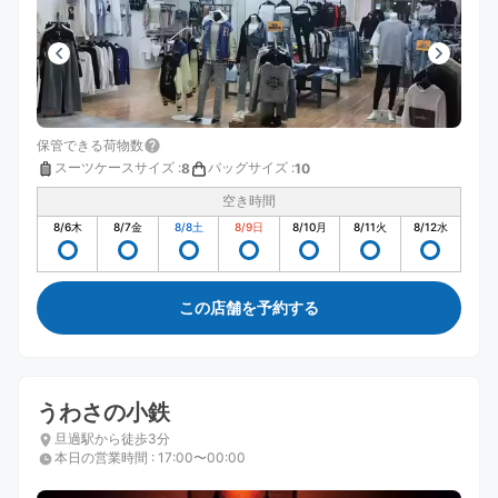
保管できる荷物数
スーツケースサイズ
:
バッグサイズ
:
8
10
空き時間
8/6
木
8/7
金
8/8
土
8/9
日
8/10
月
8/11
火
8/12
水
この店舗を予約する
うわさの小鉄
旦過駅から徒歩3分
本日の営業時間
:
17:00〜00:00