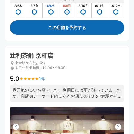
8/6
木
8/7
金
8/8
土
8/9
日
8/10
月
8/11
火
8/12
水
この店舗を予約する
辻利茶舗 京町店
小倉駅から徒歩6分
本日の営業時間
:
10:00〜18:00
5.0
1件
★
★
★
★
★
★
★
★
★
★
雰囲気の良いお店でした。利用日には雨が降っていました
が、商店街アーケード内にあるお店なのでJR小倉駅から
ほぼ濡れずに移動できて良かったです。