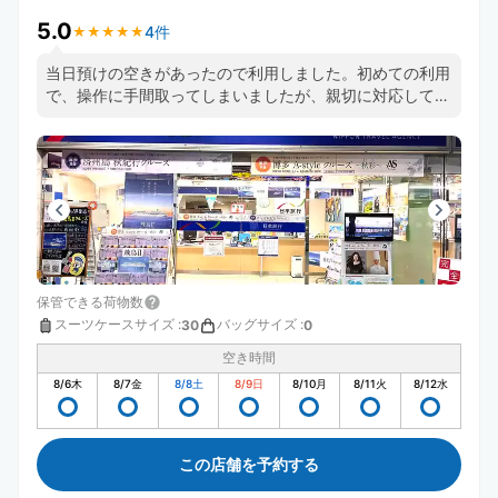
5.0
4件
★
★
★
★
★
★
★
★
★
★
当日預けの空きがあったので利用しました。初めての利用
で、操作に手間取ってしまいましたが、親切に対応してい
ただきました。さらにチェックアウト時は公共交通機関の
遅れにより、予定時間を少しだけ遅れましたが、丁寧に対
応していただきました。
保管できる荷物数
スーツケースサイズ
:
バッグサイズ
:
30
0
空き時間
8/6
木
8/7
金
8/8
土
8/9
日
8/10
月
8/11
火
8/12
水
この店舗を予約する