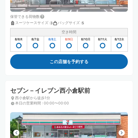
保管できる荷物数
スーツケースサイズ
:
バッグサイズ
:
3
5
空き時間
8/6
木
8/7
金
8/8
土
8/9
日
8/10
月
8/11
火
8/12
水
この店舗を予約する
セブン－イレブン西小倉駅前
西小倉駅から徒歩1分
本日の営業時間
:
00:00〜00:00