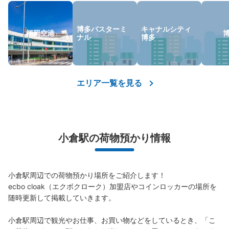
博多バスターミ
キャナルシティ
福岡空港
ナル
博多
保管できる荷物数
中
:
15
/
¥600
小
:
20
/
¥400
支払い方法
エリア一覧を見る
現金
このコインロッカーの位置を見る
小倉駅の荷物預かり情報
モノレール乗り場西側の改札口出て右側に
設置のコインロッカー
小倉駅周辺での荷物預かり場所をご紹介します！

JR小倉駅駅から徒歩0分
本日の営業時間
:
00:00
〜
00:00
ecbo cloak（エクボクローク）加盟店やコインロッカーの場所を
随時更新して掲載していきます。

モノレール改札二つの出口がある乗り場を囲むようにし
て、合計4箇所にコインロッカーがある。それぞれ大きさ
小倉駅周辺で観光やお仕事、お買い物などをしているとき、「こ
が異なる。