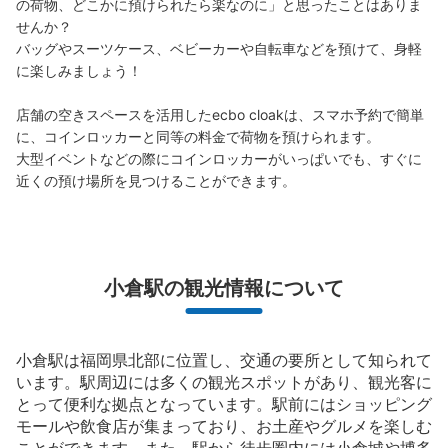
の荷物、どこかに預けられたら楽なのに」と思ったことはありま
せんか？

バッグやスーツケース、ベビーカーや自転車などを預けて、身軽
に楽しみましょう！

店舗の空きスペースを活用したecbo cloakは、スマホ予約で簡単
に、コインロッカーと同等の料金で荷物を預けられます。

大型イベントなどの際にコインロッカーがいっぱいでも、すぐに
近くの預け場所を見つけることができます。
保管できる荷物数
中
:
18
/
¥600
小
:
25
/
¥400
支払い方法
現金
小倉駅の観光情報について
このコインロッカーの位置を見る
小倉駅は福岡県北部に位置し、交通の要所として知られて
います。駅周辺には多くの観光スポットがあり、観光客に
とって便利な拠点となっています。駅前にはショッピング
小倉駅新幹線改札口コインロッカー
モールや飲食店が集まっており、お土産やグルメを楽しむ
JR小倉駅駅から徒歩0分