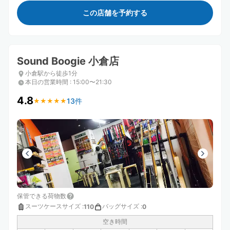
この店舗を予約する
Sound Boogie 小倉店
小倉駅から徒歩1分
本日の営業時間
:
15:00〜21:30
4.8
13件
★
★
★
★
★
★
★
★
★
★
保管できる荷物数
スーツケースサイズ
:
バッグサイズ
:
110
0
空き時間