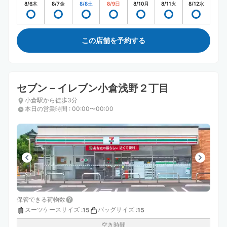
8/6
木
8/7
金
8/8
土
8/9
日
8/10
月
8/11
火
8/12
水
この店舗を予約する
セブン－イレブン小倉浅野２丁目
小倉駅から徒歩3分
本日の営業時間
:
00:00〜00:00
保管できる荷物数
スーツケースサイズ
:
バッグサイズ
:
15
15
空き時間