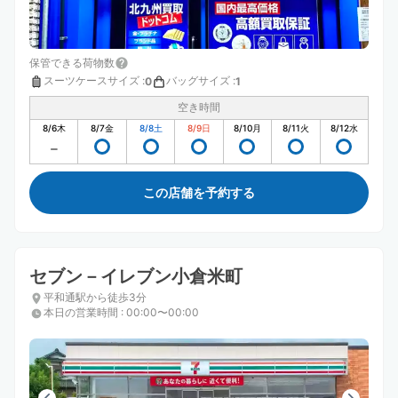
保管できる荷物数
スーツケースサイズ
:
バッグサイズ
:
0
1
空き時間
8/6
木
8/7
金
8/8
土
8/9
日
8/10
月
8/11
火
8/12
水
この店舗を予約する
セブン－イレブン小倉米町
平和通駅から徒歩3分
本日の営業時間
:
00:00〜00:00