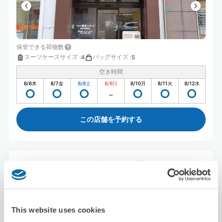
保管できる荷物数
スーツケースサイズ
:
バッグサイズ
:
4
5
空き時間
8/6
木
8/7
金
8/8
土
8/9
日
8/10
月
8/11
火
8/12
水
この店舗を予約する
セブン－イレブン小倉平和通り
平和通駅から徒歩1分
本日の営業時間
:
00:00〜00:00
This website uses cookies