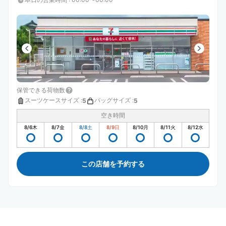
保管できる荷物数
スーツケースサイズ
:
バッグサイズ
:
5
5
空き時間
8/6
木
8/7
金
8/8
土
8/9
日
8/10
月
8/11
火
8/12
水
この店舗を予約する