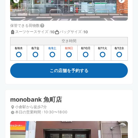
保管できる荷物数
スーツケースサイズ
:
バッグサイズ
:
10
10
空き時間
8/6
木
8/7
金
8/8
土
8/9
日
8/10
月
8/11
火
8/12
水
この店舗を予約する
monobank 魚町店
小倉駅から徒歩7分
本日の営業時間
:
10:30〜18:00