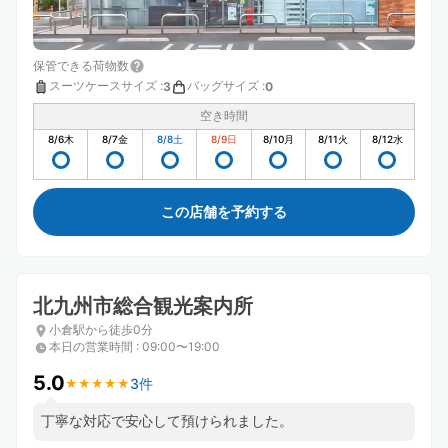
保管できる荷物数
スーツケースサイズ
:
バッグサイズ
:
3
0
空き時間
8/6
木
8/7
金
8/8
土
8/9
日
8/10
月
8/11
火
8/12
水
この店舗を予約する
北九州市総合観光案内所
小倉駅から徒歩0分
本日の営業時間
:
09:00〜19:00
5.0
3件
★
★
★
★
★
★
★
★
★
★
丁寧な対応で安心して預けられました。