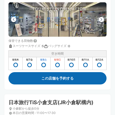
保管できる荷物数
スーツケースサイズ
:
バッグサイズ
:
5
0
空き時間
8/6
木
8/7
金
8/8
土
8/9
日
8/10
月
8/11
火
8/12
水
この店舗を予約する
日本旅行TiS小倉支店(JR小倉駅構内)
小倉駅から徒歩0分
本日の営業時間
:
11:00〜17:30