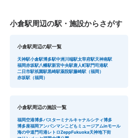
このコインロッカーの位置を見る
小倉駅周辺の駅・施設からさがす
小倉駅新幹線北口1階コインロッカー
JR小倉駅駅から徒歩0分
小倉駅周辺の駅一覧
本日の営業時間
:
00:00
〜
00:00
天神駅
小倉駅
博多駅
中洲川端駅
太宰府駅
天神南駅
小倉駅新幹線改札を出て、日本旅行の隣のエスカレーター
福岡赤坂駅
八幡駅
新宮中央駅
唐人町駅
門司港駅
を降りる（看板があるので迷わないで行ける）降りて右側
二日市駅
祇園駅
黒崎駅
薬院駅
藤崎駅（福岡）
手前にいくと、コインロッカーがある
赤坂駅（福岡）
小倉駅周辺の施設一覧
福岡空港
博多バスターミナル
キャナルシティ博多
博多座
福岡アンパンマンこどもミュージアムinモール
海の中道
門司港レトロ
ZeppFukuoka
天神地下街