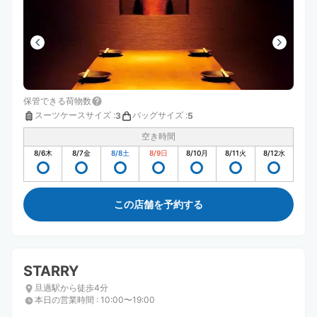
保管できる荷物数
スーツケースサイズ
:
バッグサイズ
:
3
5
空き時間
8/6
木
8/7
金
8/8
土
8/9
日
8/10
月
8/11
火
8/12
水
この店舗を予約する
STARRY
旦過駅から徒歩4分
本日の営業時間
:
10:00〜19:00