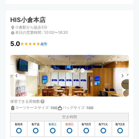
HIS小倉本店
小倉駅から徒歩3分
本日の営業時間
:
10:00〜18:30
5.0
4件
★
★
★
★
★
★
★
★
★
★
保管できる荷物数
スーツケースサイズ
:
バッグサイズ
:
100
100
空き時間
8/6
木
8/7
金
8/8
土
8/9
日
8/10
月
8/11
火
8/12
水