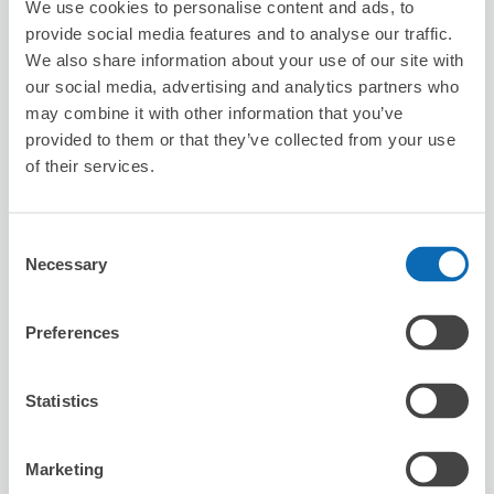
We use cookies to personalise content and ads, to
provide social media features and to analyse our traffic.
We also share information about your use of our site with
our social media, advertising and analytics partners who
may combine it with other information that you’ve
保管できる荷物数
provided to them or that they’ve collected from your use
スーツケースサイズ
:
バッグサイズ
:
5
5
of their services.
空き時間
8/6
木
8/7
金
8/8
土
8/9
日
8/10
月
8/11
火
8/12
水
Consent
Necessary
Selection
この店舗を予約する
Preferences
パーツオブライフ
Statistics
小倉駅から徒歩10分
本日の営業時間
:
11:00〜18:30
Marketing