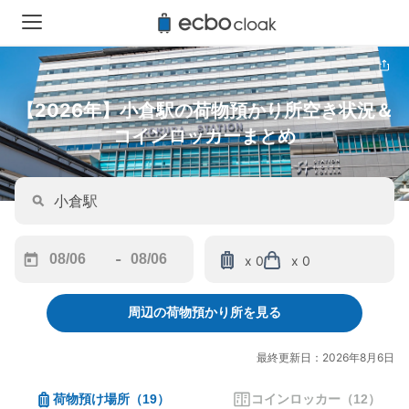
【2026年】小倉駅の荷物預かり所空き状況＆
コインロッカーまとめ
-
x 0
x 0
Navigate
Navigate
forward
backward
周辺の荷物預かり所を見る
to
to
interact
interact
with
with
最終更新日：2026年8月6日
the
the
calendar
calendar
荷物預け場所
（
19
）
コインロッカー
（
12
）
and
and