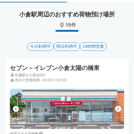
select
select
a
a
小倉駅周辺のおすすめ荷物預け場所
date.
date.
Press
Press
19件
the
the
question
question
mark
mark
key
今日利用可
key
明日利用可
24時間営業
to
to
get
get
the
the
セブン－イレブン小倉太陽の橋東
keyboard
keyboard
旦過駅から徒歩6分
shortcuts
shortcuts
本日の営業時間
:
00:00〜00:00
for
for
changing
changing
dates.
dates.
保管できる荷物数