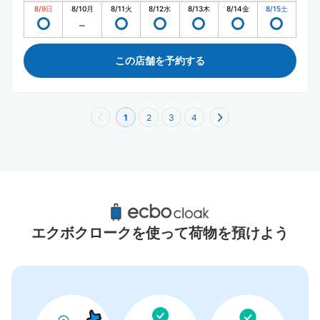
8/9
日
8/10
月
8/11
火
8/12
水
8/13
木
8/14
金
8/15
土
この店舗を予約する
1
2
3
4
赤坂駅（福岡）周辺のおすすめコインロッカ
ー
エクボクロークを使って荷物を預けよう
2件