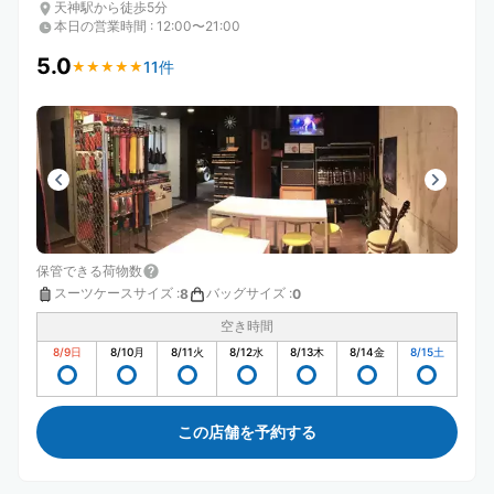
天神駅から徒歩5分
本日の営業時間
:
12:00〜21:00
5.0
11件
★
★
★
★
★
★
★
★
★
★
保管できる荷物数
スーツケースサイズ
:
バッグサイズ
:
8
0
空き時間
8/9
日
8/10
月
8/11
火
8/12
水
8/13
木
8/14
金
8/15
土
この店舗を予約する