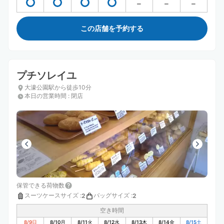
この店舗を予約する
プチソレイユ
大濠公園駅から徒歩10分
本日の営業時間
:
閉店
保管できる荷物数
スーツケースサイズ
:
バッグサイズ
:
2
2
空き時間
8/9
日
8/10
月
8/11
火
8/12
水
8/13
木
8/14
金
8/15
土