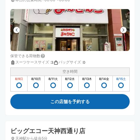
保管できる荷物数
スーツケースサイズ
:
バッグサイズ
:
3
0
空き時間
8/9
日
8/10
月
8/11
火
8/12
水
8/13
木
8/14
金
8/15
土
この店舗を予約する
ビッグエコー天神西通り店
天神駅から徒歩5分