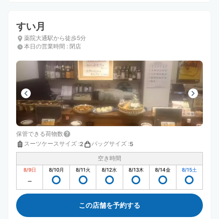
すい月
薬院大通駅から徒歩5分
本日の営業時間
:
閉店
保管できる荷物数
スーツケースサイズ
:
バッグサイズ
:
2
5
空き時間
8/9
日
8/10
月
8/11
火
8/12
水
8/13
木
8/14
金
8/15
土
この店舗を予約する