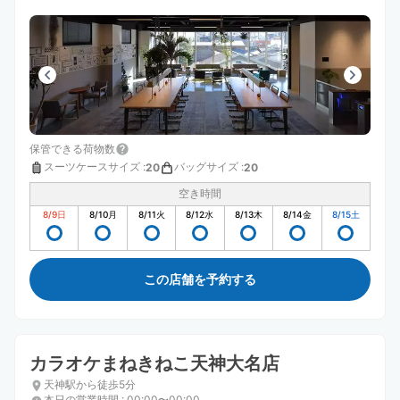
保管できる荷物数
スーツケースサイズ
:
バッグサイズ
:
20
20
空き時間
8/9
日
8/10
月
8/11
火
8/12
水
8/13
木
8/14
金
8/15
土
この店舗を予約する
カラオケまねきねこ天神大名店
天神駅から徒歩5分
本日の営業時間
:
00:00〜00:00