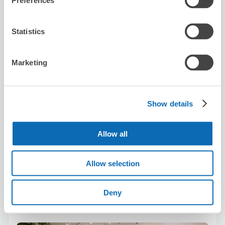
Preferences
Statistics
Marketing
保管できる荷物数
スーツケースサイズ
:
バッグサイズ
:
100
100
空き時間
Show details
8/9
日
8/10
月
8/11
火
8/12
水
8/13
木
8/14
金
8/15
土
Allow all
この店舗を予約する
Allow selection
TAYA 天神店
Deny
西鉄福岡・天神駅から徒歩3分
本日の営業時間
:
10:00〜19:00