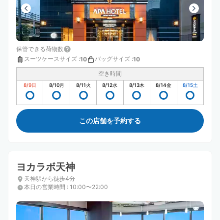
保管できる荷物数
スーツケースサイズ
:
バッグサイズ
:
10
10
空き時間
8/9
日
8/10
月
8/11
火
8/12
水
8/13
木
8/14
金
8/15
土
この店舗を予約する
ヨカラボ天神
天神駅から徒歩4分
本日の営業時間
:
10:00〜22:00