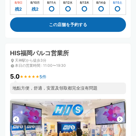
8/9
日
8/10
月
8/11
火
8/12
水
8/13
木
8/14
金
8/15
土
残2
残2
この店舗を予約する
HIS福岡パルコ営業所
天神駅から徒歩3分
本日の営業時間
:
11:00〜19:30
5.0
5件
★
★
★
★
★
★
★
★
★
★
地點方便，舒適，安置及領取都完全沒有問題