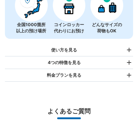
全国1000箇所
コインロッカー
どんなサイズの
以上の預け場所
代わりにお預け
荷物もOK
使い方を見る
4つの特徴を見る
料金プランを見る
バッグサイズ
¥500
/
日
最大辺が45cm未満の大きさのお荷物（リュック、ハンド
よくあるご質問
バッグ、お手荷物など）
スマホからお店と日時を

全国1,000箇所以上と提携
指定して事前予約
北は北海道から南は沖縄まで都市部を中心に全国で利用可能なサービスです
地下鉄赤坂駅改札外コインロッカー
スーツケースサイズ