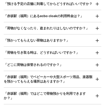
¥800
「預ける予定の店舗に到着してからどうすればいいですか？
地下鉄赤坂駅駅から徒歩分
/
日
本日の営業時間
:
06:00
〜
23:00
最大辺が45cm以上の大きさのお荷物（スーツケース、楽
改札を出て右、1番出口のすぐ近く
「赤坂駅（福岡）にあるecbo cloakの利用料金は？」
器、ベビーカーなど）
「荷物がなくなったり、盗まれたりはしないのですか？」
好立地 / 好条件店舗も多数
お店で荷物の写真を

「預かってもらえない荷物はありますか？」
アクセスの良い駅ナカ店舗や24時間営業店舗等も多数提携しています
撮ってもらいチェックイン完了
「荷物を引き取る時は、どうすればいいですか？」
「どこに荷物は保管されるのですか？」
保管できる荷物数
大
:
2
/
¥700
中
:
5
/
¥600
小
:
9
/
¥400
「赤坂駅（福岡）でベビーカーや大型スポーツ用品、楽器類
支払い方法
を預かってもらえる場所はありますか？」
現金
どんなサイズの荷物もOK
このコインロッカーの位置を見る
「赤坂駅（福岡）ではどこで荷物預かりを利用できます
手ぶらで1日快適に！
楽器、ベビーカー、ゴルフバッグ等、1人が持てる大きさの荷物であればどんなサイズでも
か？」
OK