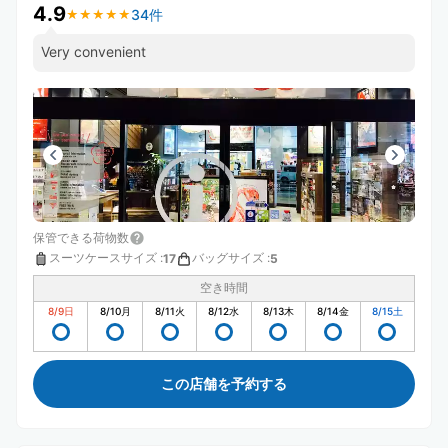
4.9
34件
★
★
★
★
★
★
★
★
★
★
Very convenient
保管できる荷物数
スーツケースサイズ
:
バッグサイズ
:
17
5
空き時間
8/9
日
8/10
月
8/11
火
8/12
水
8/13
木
8/14
金
8/15
土
この店舗を予約する