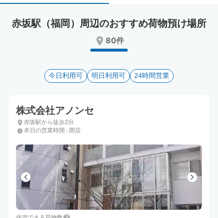
select
select
a
a
赤坂駅（福岡）周辺のおすすめ荷物預け場所
date.
date.
Press
Press
80件
the
the
question
question
mark
mark
key
今日利用可
key
明日利用可
24時間営業
to
to
get
get
the
the
株式会社アノンセ
keyboard
keyboard
赤坂駅から徒歩2分
shortcuts
shortcuts
本日の営業時間
:
閉店
for
for
changing
changing
dates.
dates.
保管できる荷物数