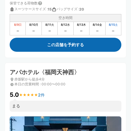
保管できる荷物数
スーツケースサイズ
:
バッグサイズ
:
15
20
空き時間
8/9
日
8/10
月
8/11
火
8/12
水
8/13
木
8/14
金
8/15
土
この店舗を予約する
アパホテル〈福岡天神西〉
赤坂駅から徒歩4分
本日の営業時間
:
00:00〜00:00
5.0
2件
★
★
★
★
★
★
★
★
★
★
まる