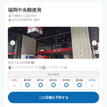
福岡中央郵便局
天神駅から徒歩5分
本日の営業時間
:
閉店
保管できる荷物数
スーツケースサイズ
:
バッグサイズ
:
10
0
空き時間
8/9
日
8/10
月
8/11
火
8/12
水
8/13
木
8/14
金
8/15
土
この店舗を予約する