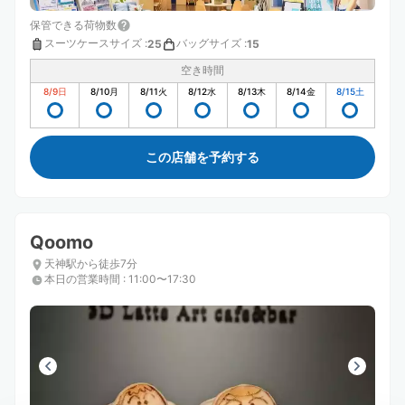
保管できる荷物数
スーツケースサイズ
:
バッグサイズ
:
25
15
空き時間
8/9
日
8/10
月
8/11
火
8/12
水
8/13
木
8/14
金
8/15
土
この店舗を予約する
Qoomo
天神駅から徒歩7分
本日の営業時間
:
11:00〜17:30