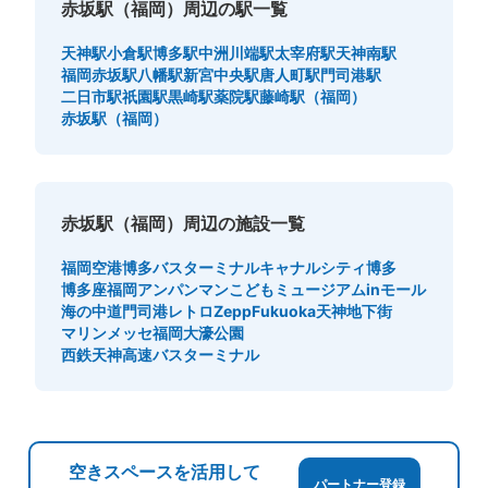
赤坂駅（福岡）周辺の駅一覧
天神駅
小倉駅
博多駅
中洲川端駅
太宰府駅
天神南駅
福岡赤坂駅
八幡駅
新宮中央駅
唐人町駅
門司港駅
二日市駅
祇園駅
黒崎駅
薬院駅
藤崎駅（福岡）
赤坂駅（福岡）
赤坂駅（福岡）周辺の施設一覧
福岡空港
博多バスターミナル
キャナルシティ博多
博多座
福岡アンパンマンこどもミュージアムinモール
海の中道
門司港レトロ
ZeppFukuoka
天神地下街
マリンメッセ福岡
大濠公園
西鉄天神高速バスターミナル
空きスペースを活用して
パートナー登録