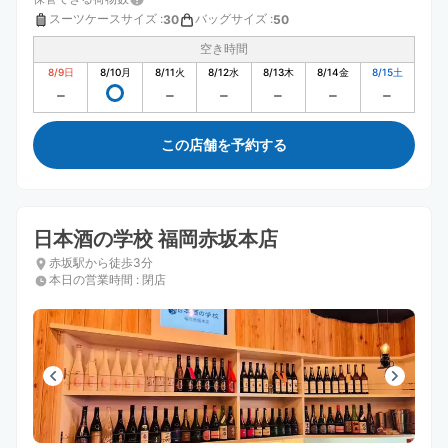
スーツケースサイズ
:
バッグサイズ
:
30
50
空き時間
8/9
日
8/10
月
8/11
火
8/12
水
8/13
木
8/14
金
8/15
土
この店舗を予約する
日本酒の学校 福岡赤坂本店
赤坂駅から徒歩3分
本日の営業時間
:
閉店