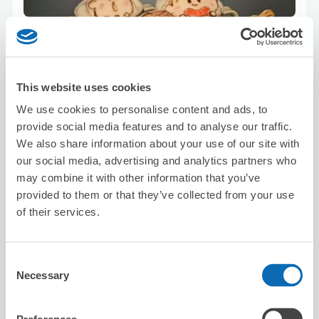
保管できる荷物数
スーツケースサイズ
:
バッグサイズ
:
2
4
空き時間
8/9
日
8/10
月
8/11
火
8/12
水
8/13
木
8/14
金
8/15
土
This website uses cookies
We use cookies to personalise content and ads, to
provide social media features and to analyse our traffic.
この店舗を予約する
We also share information about your use of our site with
our social media, advertising and analytics partners who
may combine it with other information that you’ve
provided to them or that they’ve collected from your use
SPACE on the Station
of their services.
西鉄福岡（天神）駅から徒歩0分
本日の営業時間
:
09:00〜20:00
5.0
60件
★
★
★
★
★
★
★
★
★
★
Consent
Necessary
Selection
Very nice location!!