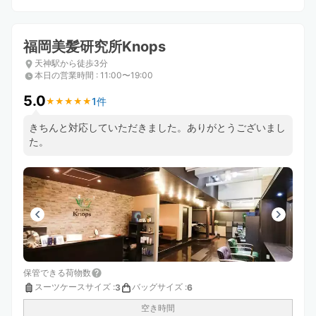
福岡美髪研究所Knops
天神駅から徒歩3分
本日の営業時間
:
11:00〜19:00
5.0
1件
★
★
★
★
★
★
★
★
★
★
きちんと対応していただきました。ありがとうございまし
た。
保管できる荷物数
スーツケースサイズ
:
バッグサイズ
:
3
6
空き時間