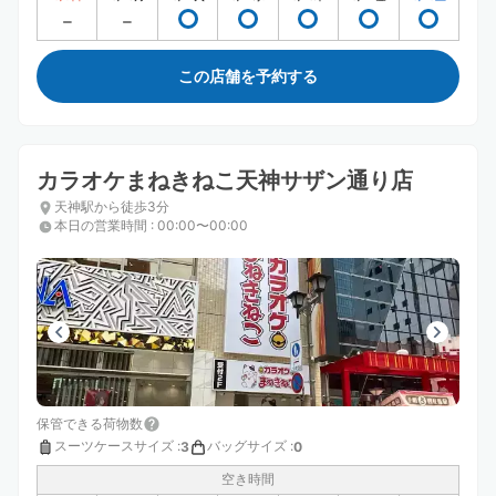
この店舗を予約する
カラオケまねきねこ天神サザン通り店
天神駅から徒歩3分
本日の営業時間
:
00:00〜00:00
保管できる荷物数
スーツケースサイズ
:
バッグサイズ
:
3
0
空き時間