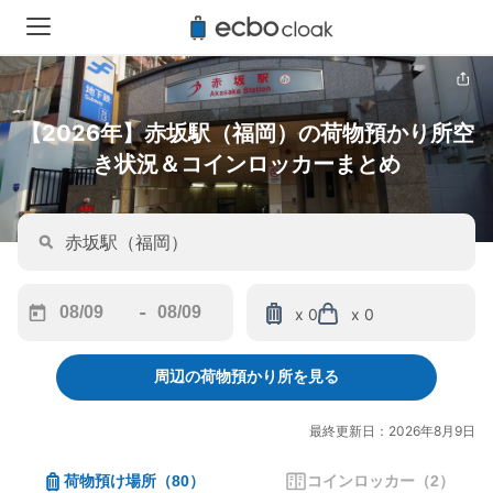
【2026年】赤坂駅（福岡）の荷物預かり所空
き状況＆コインロッカーまとめ
-
x 0
x 0
Navigate
Navigate
forward
backward
周辺の荷物預かり所を見る
to
to
interact
interact
with
with
最終更新日：2026年8月9日
the
the
calendar
calendar
荷物預け場所
（
80
）
コインロッカー
（
2
）
and
and