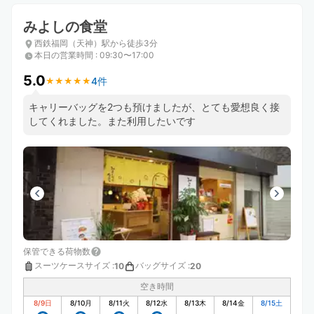
みよしの食堂
西鉄福岡（天神）駅から徒歩3分
本日の営業時間
:
09:30〜17:00
5.0
4件
★
★
★
★
★
★
★
★
★
★
キャリーバッグを2つも預けましたが、とても愛想良く接
してくれました。また利用したいです
保管できる荷物数
スーツケースサイズ
:
バッグサイズ
:
10
20
空き時間
8/9
日
8/10
月
8/11
火
8/12
水
8/13
木
8/14
金
8/15
土