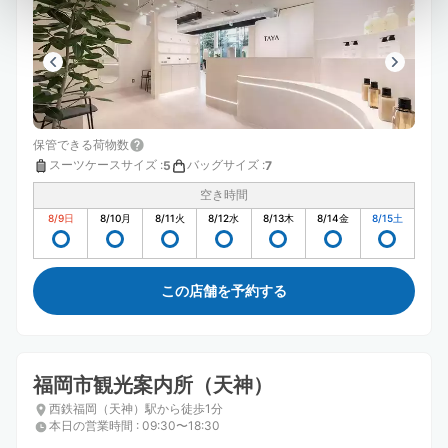
保管できる荷物数
スーツケースサイズ
:
バッグサイズ
:
5
7
空き時間
8/9
日
8/10
月
8/11
火
8/12
水
8/13
木
8/14
金
8/15
土
この店舗を予約する
福岡市観光案内所（天神）
西鉄福岡（天神）駅から徒歩1分
本日の営業時間
:
09:30〜18:30