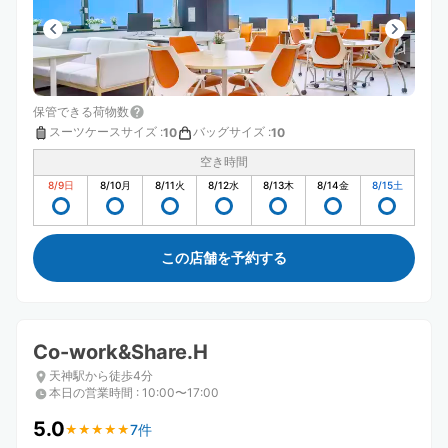
保管できる荷物数
スーツケースサイズ
:
バッグサイズ
:
10
10
空き時間
8/9
日
8/10
月
8/11
火
8/12
水
8/13
木
8/14
金
8/15
土
この店舗を予約する
Co-work&Share.H
天神駅から徒歩4分
本日の営業時間
:
10:00〜17:00
5.0
7件
★
★
★
★
★
★
★
★
★
★