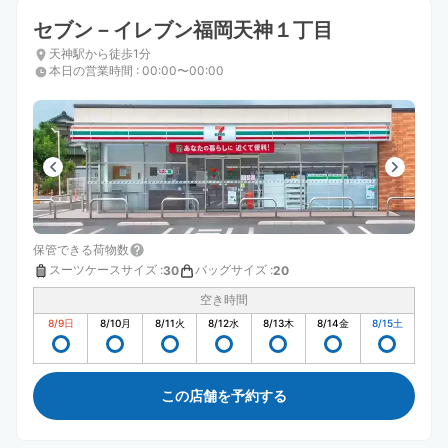
セブン－イレブン福岡天神１丁目
天神駅から徒歩1分
本日の営業時間
:
00:00〜00:00
保管できる荷物数
スーツケースサイズ
:
バッグサイズ
:
30
20
空き時間
8/9
日
8/10
月
8/11
火
8/12
水
8/13
木
8/14
金
8/15
土
この店舗を予約する