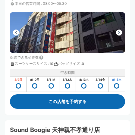
本日の営業時間
:
08:00〜05:30
保管できる荷物数
スーツケースサイズ
:
バッグサイズ
:
10
0
空き時間
8/9
日
8/10
月
8/11
火
8/12
水
8/13
木
8/14
金
8/15
土
この店舗を予約する
Sound Boogie 天神親不孝通り店