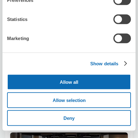
Preferences
Statistics
保管できる荷物数
スーツケースサイズ
:
バッグサイズ
:
10
10
Marketing
空き時間
8/9
日
8/10
月
8/11
火
8/12
水
8/13
木
8/14
金
8/15
土
Show details
この店舗を予約する
Allow all
Co-work&Share.H
Allow selection
天神駅から徒歩4分
本日の営業時間
:
10:00〜17:00
Deny
5.0
7件
★
★
★
★
★
★
★
★
★
★