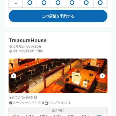
この店舗を予約する
TreasureHouse
赤坂駅から徒歩20分
本日の営業時間
:
閉店
保管できる荷物数
スーツケースサイズ
:
バッグサイズ
:
5
5
空き時間