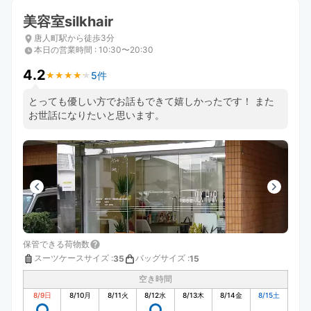
美容室silkhair
唐人町駅から徒歩3分
本日の営業時間
:
10:30〜20:30
4.2
5件
★
★
★
★
★
★
★
★
★
★
とっても優しい方でお話もできて嬉しかったです！ また
お世話になりたいと思います。
保管できる荷物数
スーツケースサイズ
:
バッグサイズ
:
35
15
空き時間
8/9
日
8/10
月
8/11
火
8/12
水
8/13
木
8/14
金
8/15
土