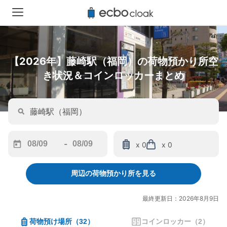
【2026年】藤崎駅（福岡）の荷物預かり所空
き状況＆コインロッカーまとめ
-
x 0
x 0
Navigate
Navigate
forward
backward
周辺の荷物預かり所を見る
to
to
interact
interact
with
with
最終更新日：2026年8月9日
the
the
calendar
calendar
荷物預け場所
（
32
）
コインロッカー
（
2
）
and
and