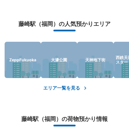
万が一に備えた安心補償
荷物の破損、盗難等万が一に備えた保証も完備で安心
藤崎駅（福岡）の人気預かりエリア
保管できる荷物数
西鉄天
ZeppFukuoka
大濠公園
天神地下街
中
:
3
/
¥600
小
:
5
/
¥400
スター
支払い方法
現金
このコインロッカーの位置を見る
エリア一覧を見る
藤崎駅（福岡）の荷物預かり情報