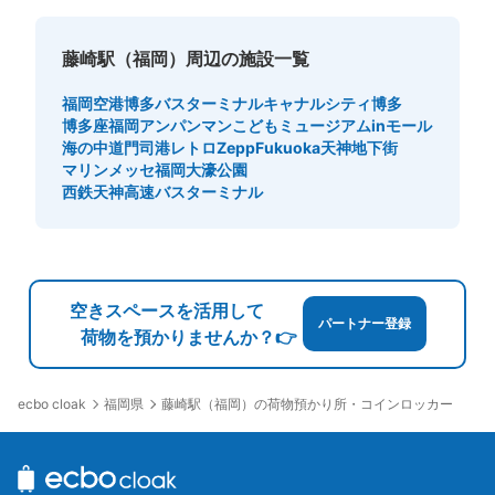
藤崎駅（福岡）周辺の施設一覧
福岡空港
博多バスターミナル
キャナルシティ博多
博多座
福岡アンパンマンこどもミュージアムinモール
海の中道
門司港レトロ
ZeppFukuoka
天神地下街
マリンメッセ福岡
大濠公園
西鉄天神高速バスターミナル
空きスペースを活用して
パートナー登録
荷物を預かりませんか？👉
福岡県
藤崎駅（福岡）の荷物預かり所・コインロッカー
ecbo cloak