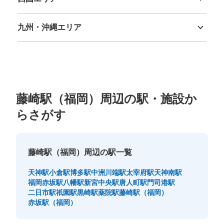
徳島県
香川県
愛媛県
高知県
九州・沖縄エリア
福岡県
佐賀県
長崎県
熊本県
大分県
宮崎県
鹿児島県
沖縄県
藤崎駅（福岡）周辺の駅・施設か
らさがす
藤崎駅（福岡）周辺の駅一覧
天神駅
小倉駅
博多駅
中洲川端駅
太宰府駅
天神南駅
福岡赤坂駅
八幡駅
新宮中央駅
唐人町駅
門司港駅
二日市駅
祇園駅
黒崎駅
薬院駅
藤崎駅（福岡）
赤坂駅（福岡）