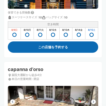
保管できる荷物数
スーツケースサイズ
:
バッグサイズ
:
10
10
空き時間
8/9
日
8/10
月
8/11
火
8/12
水
8/13
木
8/14
金
8/15
土
この店舗を予約する
capanna d’orso
薬院大通駅から徒歩4分
本日の営業時間
:
閉店