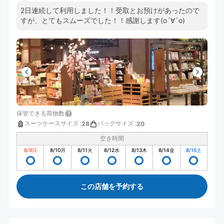
2日連続して利用しました！！受取とお預けがあったので
すが、とてもスムーズでした！！感謝します(о´∀`о)
保管できる荷物数
スーツケースサイズ
:
バッグサイズ
:
28
20
空き時間
8/9
日
8/10
月
8/11
火
8/12
水
8/13
木
8/14
金
8/15
土
この店舗を予約する