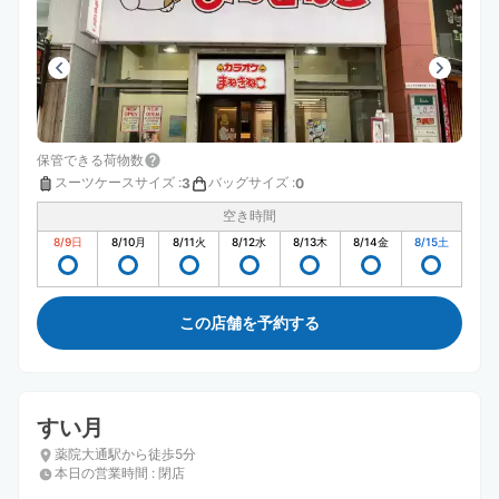
保管できる荷物数
スーツケースサイズ
:
バッグサイズ
:
3
0
空き時間
8/9
日
8/10
月
8/11
火
8/12
水
8/13
木
8/14
金
8/15
土
この店舗を予約する
すい月
薬院大通駅から徒歩5分
本日の営業時間
:
閉店