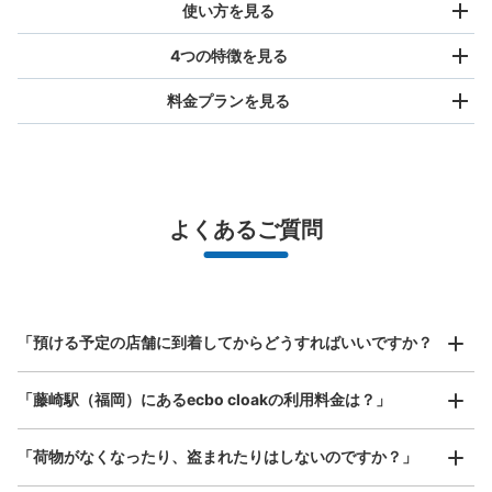
使い方を見る
4つの特徴を見る
料金プランを見る
バッグサイズ
¥500
/
日
最大辺が45cm未満の大きさのお荷物（リュック、ハンド
よくあるご質問
バッグ、お手荷物など）
スマホからお店と日時を

全国1,000箇所以上と提携
指定して事前予約
北は北海道から南は沖縄まで都市部を中心に全国で利用可能なサービスです
地下鉄藤崎駅改札外コインロッカー
スーツケースサイズ
¥800
「預ける予定の店舗に到着してからどうすればいいですか？
地下鉄藤崎駅駅から徒歩分
/
日
本日の営業時間
:
06:00
〜
23:00
最大辺が45cm以上の大きさのお荷物（スーツケース、楽
1番出口付近の自動販売機横
「藤崎駅（福岡）にあるecbo cloakの利用料金は？」
器、ベビーカーなど）
「荷物がなくなったり、盗まれたりはしないのですか？」