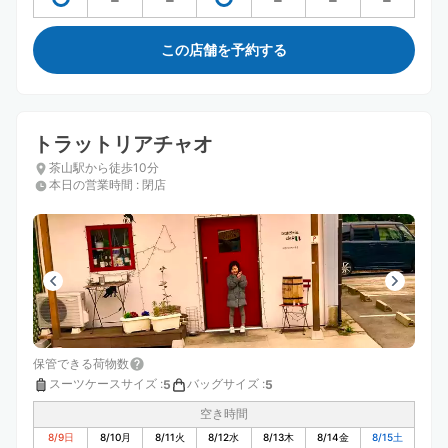
この店舗を予約する
トラットリアチャオ
茶山駅から徒歩10分
本日の営業時間
:
閉店
保管できる荷物数
スーツケースサイズ
:
バッグサイズ
:
5
5
空き時間
8/9
日
8/10
月
8/11
火
8/12
水
8/13
木
8/14
金
8/15
土