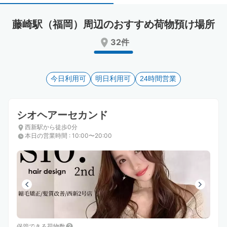
select
select
a
a
藤崎駅（福岡）周辺のおすすめ荷物預け場所
date.
date.
Press
Press
32件
the
the
question
question
mark
mark
key
今日利用可
key
明日利用可
24時間営業
to
to
get
get
the
the
シオヘアーセカンド
keyboard
keyboard
西新駅から徒歩0分
shortcuts
shortcuts
本日の営業時間
:
10:00〜20:00
for
for
changing
changing
dates.
dates.
保管できる荷物数