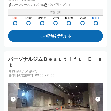
スーツケースサイズ
:
バッグサイズ
:
15
15
空き時間
8/9
日
8/10
月
8/11
火
8/12
水
8/13
木
8/14
金
8/15
土
この店舗を予約する
パーソナルジムＢｅａｕｔｉｆｕｌＤｉｅ
ｔ
西新駅から徒歩2分
本日の営業時間
:
09:00〜21:00