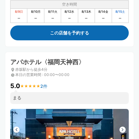
空き時間
8/9
日
8/10
月
8/11
火
8/12
水
8/13
木
8/14
金
8/15
土
この店舗を予約する
アパホテル〈福岡天神西〉
赤坂駅から徒歩4分
本日の営業時間
:
00:00〜00:00
5.0
2件
★
★
★
★
★
★
★
★
★
★
まる