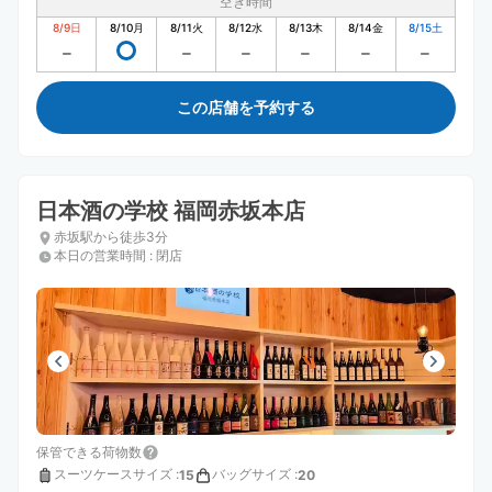
空き時間
8/9
日
8/10
月
8/11
火
8/12
水
8/13
木
8/14
金
8/15
土
この店舗を予約する
日本酒の学校 福岡赤坂本店
赤坂駅から徒歩3分
本日の営業時間
:
閉店
保管できる荷物数
スーツケースサイズ
:
バッグサイズ
:
15
20