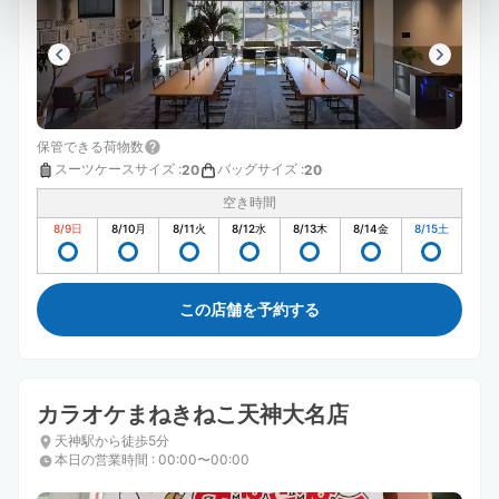
保管できる荷物数
スーツケースサイズ
:
バッグサイズ
:
20
20
空き時間
8/9
日
8/10
月
8/11
火
8/12
水
8/13
木
8/14
金
8/15
土
この店舗を予約する
カラオケまねきねこ天神大名店
天神駅から徒歩5分
本日の営業時間
:
00:00〜00:00