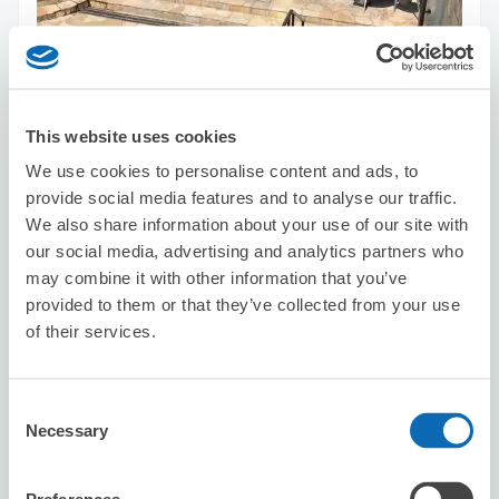
保管できる荷物数
スーツケースサイズ
:
バッグサイズ
:
3
7
空き時間
This website uses cookies
8/9
日
8/10
月
8/11
火
8/12
水
8/13
木
8/14
金
8/15
土
We use cookies to personalise content and ads, to
provide social media features and to analyse our traffic.
We also share information about your use of our site with
この店舗を予約する
our social media, advertising and analytics partners who
may combine it with other information that you’ve
provided to them or that they’ve collected from your use
of their services.
ヨカラボ天神
天神駅から徒歩4分
本日の営業時間
:
10:00〜22:00
Consent
Necessary
Selection