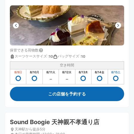
保管できる荷物数
スーツケースサイズ
:
バッグサイズ
:
10
10
空き時間
8/9
日
8/10
月
8/11
火
8/12
水
8/13
木
8/14
金
8/15
土
この店舗を予約する
Sound Boogie 天神親不孝通り店
天神駅から徒歩5分