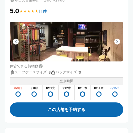
本日の営業時間
:
12:00〜21:00
5.0
11件
★
★
★
★
★
★
★
★
★
★
保管できる荷物数
スーツケースサイズ
:
バッグサイズ
:
8
0
空き時間
8/9
日
8/10
月
8/11
火
8/12
水
8/13
木
8/14
金
8/15
土
この店舗を予約する