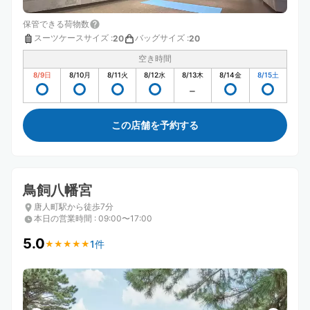
保管できる荷物数
スーツケースサイズ
:
バッグサイズ
:
20
20
空き時間
8/9
日
8/10
月
8/11
火
8/12
水
8/13
木
8/14
金
8/15
土
この店舗を予約する
鳥飼八幡宮
唐人町駅から徒歩7分
本日の営業時間
:
09:00〜17:00
5.0
1件
★
★
★
★
★
★
★
★
★
★