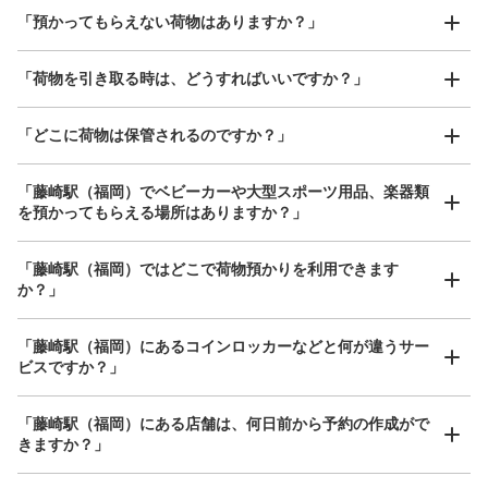
好立地 / 好条件店舗も多数
お店で荷物の写真を

「預かってもらえない荷物はありますか？」
アクセスの良い駅ナカ店舗や24時間営業店舗等も多数提携しています
撮ってもらいチェックイン完了
「荷物を引き取る時は、どうすればいいですか？」
「どこに荷物は保管されるのですか？」
保管できる荷物数
中
:
3
/
¥600
小
:
5
/
¥400
「藤崎駅（福岡）でベビーカーや大型スポーツ用品、楽器類
支払い方法
を預かってもらえる場所はありますか？」
現金
どんなサイズの荷物もOK
このコインロッカーの位置を見る
「藤崎駅（福岡）ではどこで荷物預かりを利用できます
手ぶらで1日快適に！
楽器、ベビーカー、ゴルフバッグ等、1人が持てる大きさの荷物であればどんなサイズでも
か？」
OK
「藤崎駅（福岡）にあるコインロッカーなどと何が違うサー
地下鉄藤崎駅コインロッカー
ビスですか？」
藤崎駅セブンイレブン駅から徒歩1分
本日の営業時間
:
06:00
〜
23:00
「藤崎駅（福岡）にある店舗は、何日前から予約の作成がで
きますか？」
改札を出て左に進む。1番出口の近く。