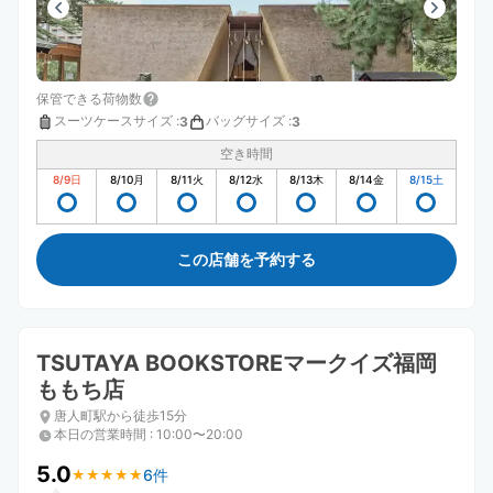
保管できる荷物数
スーツケースサイズ
:
バッグサイズ
:
3
3
空き時間
8/9
日
8/10
月
8/11
火
8/12
水
8/13
木
8/14
金
8/15
土
この店舗を予約する
TSUTAYA BOOKSTOREマークイズ福岡
ももち店
唐人町駅から徒歩15分
本日の営業時間
:
10:00〜20:00
5.0
6件
★
★
★
★
★
★
★
★
★
★