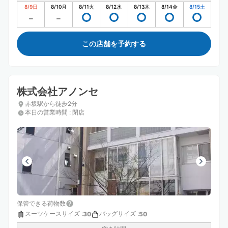
8/9
日
8/10
月
8/11
火
8/12
水
8/13
木
8/14
金
8/15
土
この店舗を予約する
株式会社アノンセ
赤坂駅から徒歩2分
本日の営業時間
:
閉店
保管できる荷物数
スーツケースサイズ
:
バッグサイズ
:
30
50