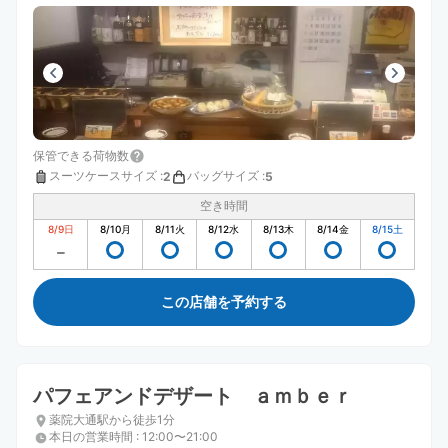
保管できる荷物数
スーツケースサイズ
:
バッグサイズ
:
2
5
空き時間
8/9
日
8/10
月
8/11
火
8/12
水
8/13
木
8/14
金
8/15
土
この店舗を予約する
パフェアンドデザート ａｍｂｅｒ
薬院大通駅から徒歩1分
本日の営業時間
:
12:00〜21:00