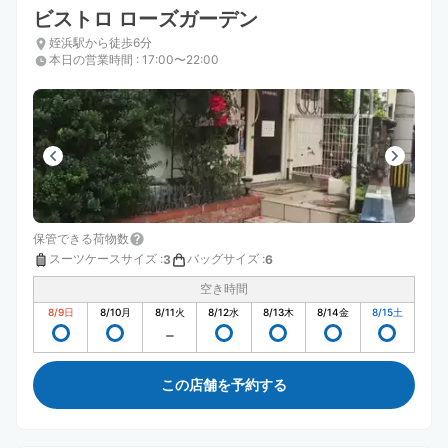
ビストロ ローズガーデン
姪浜駅から徒歩6分
本日の営業時間
:
17:00〜22:00
保管できる荷物数
スーツケースサイズ
:
バッグサイズ
:
3
6
空き時間
8/9
日
8/10
月
8/11
火
8/12
水
8/13
木
8/14
金
8/15
土
この店舗を予約する