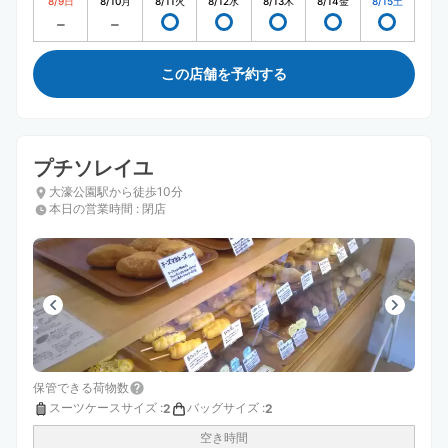
8/9
日
8/10
月
8/11
火
8/12
水
8/13
木
8/14
金
8/15
土
この店舗を予約する
プチソレイユ
大濠公園駅から徒歩10分
本日の営業時間
:
閉店
保管できる荷物数
スーツケースサイズ
:
バッグサイズ
:
2
2
空き時間