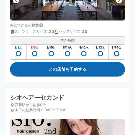
保管できる荷物数
スーツケースサイズ
:
バッグサイズ
:
20
20
空き時間
8/8
土
8/9
日
8/10
月
8/11
火
8/12
水
8/13
木
8/14
金
この店舗を予約する
シオヘアーセカンド
西新駅から徒歩0分
本日の営業時間
:
10:00〜20:00