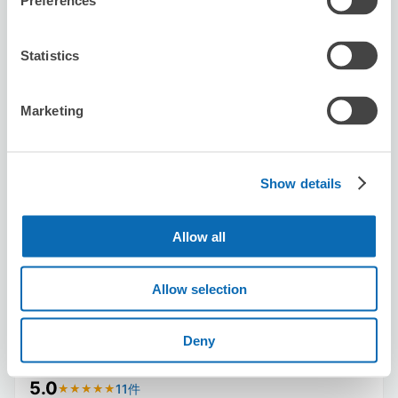
Preferences
Statistics
保管できる荷物数
Marketing
スーツケースサイズ
:
バッグサイズ
:
10
0
空き時間
8/8
土
8/9
日
8/10
月
8/11
火
8/12
水
8/13
木
8/14
金
Show details
この店舗を予約する
Allow all
Allow selection
Sound Boogie 天神親不孝通り店
Deny
天神駅から徒歩5分
本日の営業時間
:
12:00〜21:00
5.0
11件
★
★
★
★
★
★
★
★
★
★