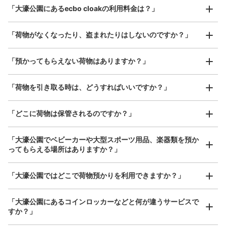
最大辺が45cm以上の大きさのお荷物（スーツケース、楽
大濠公園駅改札口右側自販機横、出口1.2方面に向かう途
「大濠公園にあるecbo cloakの利用料金は？」
器、ベビーカーなど）
中にあります。
「荷物がなくなったり、盗まれたりはしないのですか？」
好立地 / 好条件店舗も多数
お店で荷物の写真を

「預かってもらえない荷物はありますか？」
アクセスの良い駅ナカ店舗や24時間営業店舗等も多数提携しています
撮ってもらいチェックイン完了
「荷物を引き取る時は、どうすればいいですか？」
「どこに荷物は保管されるのですか？」
保管できる荷物数
「大濠公園でベビーカーや大型スポーツ用品、楽器類を預か
大
:
2
/
¥700
中
:
3
/
¥600
小
:
12
/
¥400
ってもらえる場所はありますか？」
支払い方法
現金
どんなサイズの荷物もOK
「大濠公園ではどこで荷物預かりを利用できますか？」
このコインロッカーの位置を見る
手ぶらで1日快適に！
楽器、ベビーカー、ゴルフバッグ等、1人が持てる大きさの荷物であればどんなサイズでも
OK
「大濠公園にあるコインロッカーなどと何が違うサービスで
すか？」