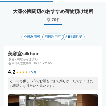
select
select
a
a
大濠公園周辺のおすすめ荷物預け場所
date.
date.
Press
Press
79件
the
the
question
question
mark
mark
key
今日利用可
key
明日利用可
24時間営業
to
to
get
get
the
the
美容室silkhair
keyboard
keyboard
唐人町駅から徒歩3分
shortcuts
shortcuts
本日の営業時間
:
10:30〜21:00
for
for
changing
changing
4.2
5件
★
★
★
★
★
★
★
★
★
★
dates.
dates.
とっても優しい方でお話もできて嬉しかったです！ また
お世話になりたいと思います。