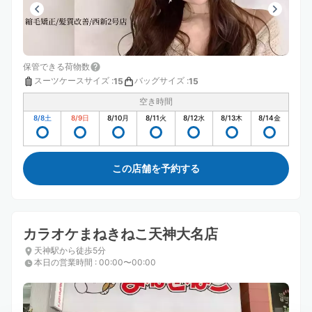
保管できる荷物数
スーツケースサイズ
:
バッグサイズ
:
15
15
空き時間
8/8
土
8/9
日
8/10
月
8/11
火
8/12
水
8/13
木
8/14
金
この店舗を予約する
カラオケまねきねこ天神大名店
天神駅から徒歩5分
本日の営業時間
:
00:00〜00:00