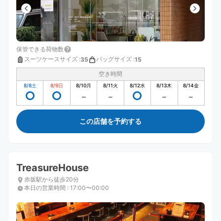
保管できる荷物数
スーツケースサイズ
:
バッグサイズ
:
35
15
空き時間
8/8
土
8/9
日
8/10
月
8/11
火
8/12
水
8/13
木
8/14
金
この店舗を予約する
TreasureHouse
赤坂駅から徒歩20分
本日の営業時間
:
17:00〜00:00