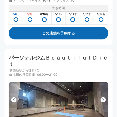
スーツケースサイズ
:
バッグサイズ
:
10
10
空き時間
8/8
土
8/9
日
8/10
月
8/11
火
8/12
水
8/13
木
8/14
金
この店舗を予約する
パーソナルジムＢｅａｕｔｉｆｕｌＤｉｅ
ｔ
西新駅から徒歩2分
本日の営業時間
:
09:00〜21:00