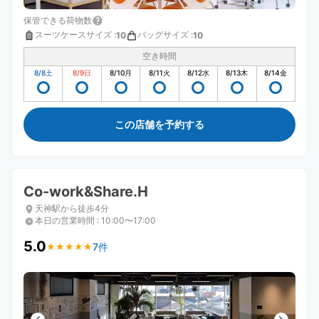
保管できる荷物数
スーツケースサイズ
:
バッグサイズ
:
10
10
空き時間
8/8
土
8/9
日
8/10
月
8/11
火
8/12
水
8/13
木
8/14
金
この店舗を予約する
Co-work&Share.H
天神駅から徒歩4分
本日の営業時間
:
10:00〜17:00
5.0
7件
★
★
★
★
★
★
★
★
★
★