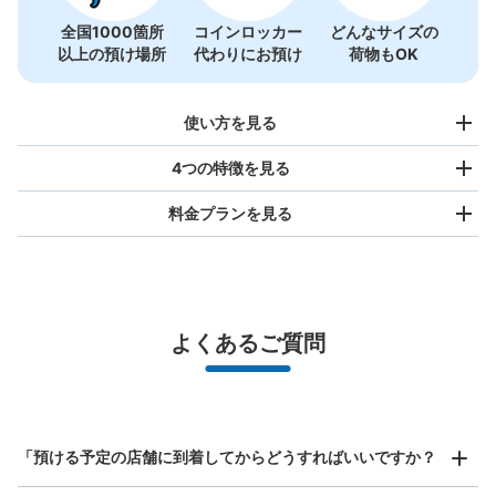
全国1000箇所
コインロッカー
どんなサイズの
以上の預け場所
代わりにお預け
荷物もOK
使い方を見る
4つの特徴を見る
料金プランを見る
バッグサイズ
¥500
/
日
最大辺が45cm未満の大きさのお荷物（リュック、ハンド
よくあるご質問
バッグ、お手荷物など）
スマホからお店と日時を

全国1,000箇所以上と提携
指定して事前予約
大濠公園駅改札口右側自販機横コインロッ
北は北海道から南は沖縄まで都市部を中心に全国で利用可能なサービスです
カー
スーツケースサイズ
¥800
大濠公園駅駅から徒歩0分
「預ける予定の店舗に到着してからどうすればいいですか？
/
日
本日の営業時間
:
05:38
〜
00:14