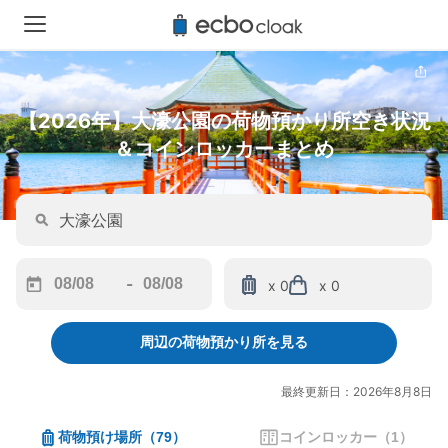
【2026年】大濠公園の荷物預かり所空き状況
＆コインロッカーまとめ
-
x 0
x 0
Navigate
Navigate
forward
backward
周辺の荷物預かり所を見る
to
to
interact
interact
with
with
最終更新日：2026年8月8日
the
the
calendar
calendar
荷物預け場所
（
79
）
コインロッカー
（
1
）
and
and