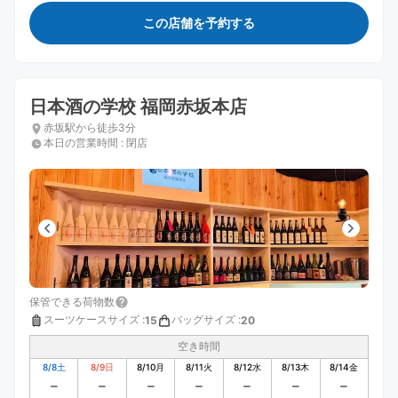
この店舗を予約する
日本酒の学校 福岡赤坂本店
赤坂駅から徒歩3分
本日の営業時間
:
閉店
保管できる荷物数
スーツケースサイズ
:
バッグサイズ
:
15
20
空き時間
8/8
土
8/9
日
8/10
月
8/11
火
8/12
水
8/13
木
8/14
金