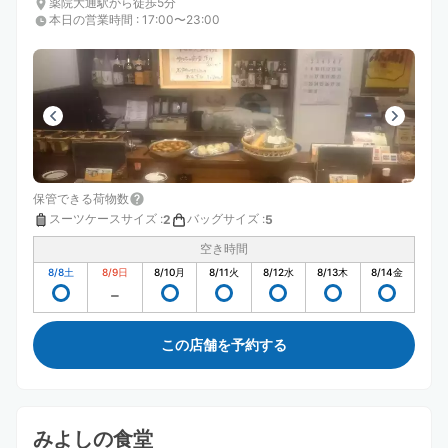
薬院大通駅から徒歩5分
本日の営業時間
:
17:00〜23:00
保管できる荷物数
スーツケースサイズ
:
バッグサイズ
:
2
5
空き時間
8/8
土
8/9
日
8/10
月
8/11
火
8/12
水
8/13
木
8/14
金
この店舗を予約する
みよしの食堂