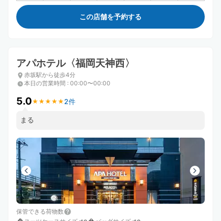
この店舗を予約する
アパホテル〈福岡天神西〉
赤坂駅から徒歩4分
本日の営業時間
:
00:00〜00:00
5.0
2件
★
★
★
★
★
★
★
★
★
★
まる
保管できる荷物数