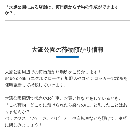
「大濠公園にある店舗は、何日前から予約の作成ができます
か？」
万が一に備えた安心補償
荷物の破損、盗難等万が一に備えた保証も完備で安心
大濠公園の荷物預かり情報
大濠公園周辺での荷物預かり場所をご紹介します！

ecbo cloak（エクボクローク）加盟店やコインロッカーの場所を
随時更新して掲載していきます。

大濠公園周辺で観光やお仕事、お買い物などをしているとき、
「この荷物、どこかに預けられたら楽なのに」と思ったことはあ
りませんか？

バッグやスーツケース、ベビーカーや自転車などを預けて、身軽
に楽しみましょう！
