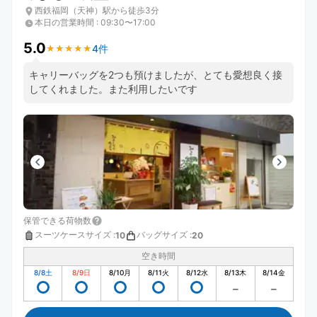
西鉄福岡（天神）駅から徒歩3分
本日の営業時間
:
09:30〜17:00
5.0
4件
★
★
★
★
★
★
★
★
★
★
キャリーバッグを2つも預けましたが、とても愛想良く接
してくれました。また利用したいです
保管できる荷物数
スーツケースサイズ
:
バッグサイズ
:
10
20
空き時間
8/8
土
8/9
日
8/10
月
8/11
火
8/12
水
8/13
木
8/14
金