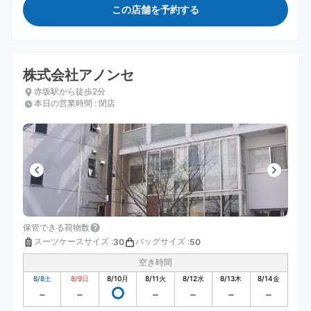
この店舗を予約する
株式会社アノンセ
赤坂駅から徒歩2分
本日の営業時間
:
閉店
保管できる荷物数
スーツケースサイズ
:
バッグサイズ
:
30
50
空き時間
8/8
土
8/9
日
8/10
月
8/11
火
8/12
水
8/13
木
8/14
金