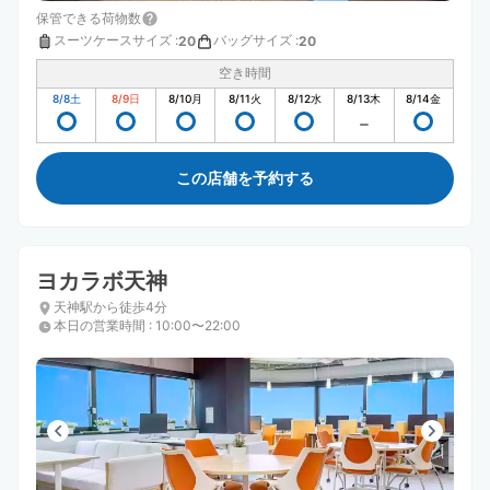
保管できる荷物数
スーツケースサイズ
:
バッグサイズ
:
20
20
空き時間
8/8
土
8/9
日
8/10
月
8/11
火
8/12
水
8/13
木
8/14
金
この店舗を予約する
ヨカラボ天神
天神駅から徒歩4分
本日の営業時間
:
10:00〜22:00