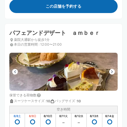
この店舗を予約する
パフェアンドデザート ａｍｂｅｒ
薬院大通駅から徒歩1分
本日の営業時間
:
12:00〜21:00
保管できる荷物数
スーツケースサイズ
:
バッグサイズ
:
10
10
空き時間
8/8
土
8/9
日
8/10
月
8/11
火
8/12
水
8/13
木
8/14
金