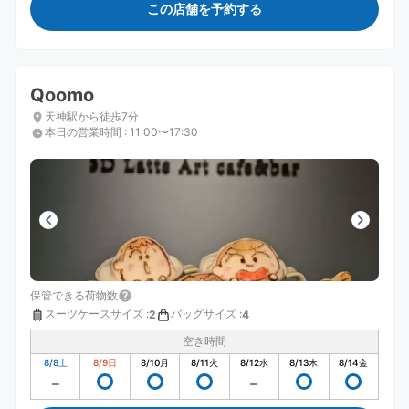
この店舗を予約する
Qoomo
天神駅から徒歩7分
本日の営業時間
:
11:00〜17:30
保管できる荷物数
スーツケースサイズ
:
バッグサイズ
:
2
4
空き時間
8/8
土
8/9
日
8/10
月
8/11
火
8/12
水
8/13
木
8/14
金