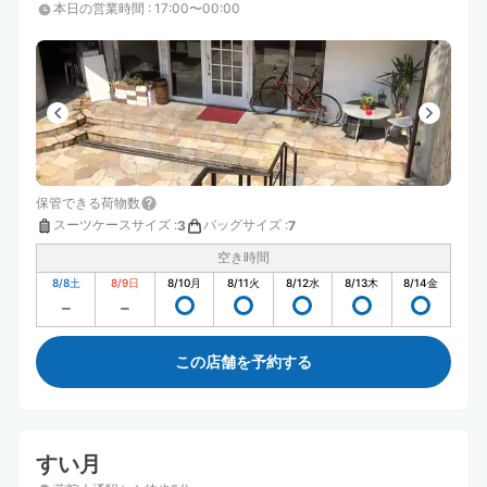
本日の営業時間
:
17:00〜00:00
保管できる荷物数
スーツケースサイズ
:
バッグサイズ
:
3
7
空き時間
8/8
土
8/9
日
8/10
月
8/11
火
8/12
水
8/13
木
8/14
金
この店舗を予約する
すい月