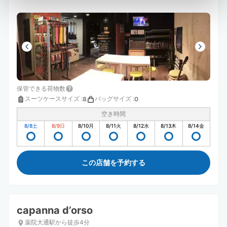
保管できる荷物数
スーツケースサイズ
:
バッグサイズ
:
8
0
空き時間
8/8
土
8/9
日
8/10
月
8/11
火
8/12
水
8/13
木
8/14
金
この店舗を予約する
capanna d’orso
薬院大通駅から徒歩4分