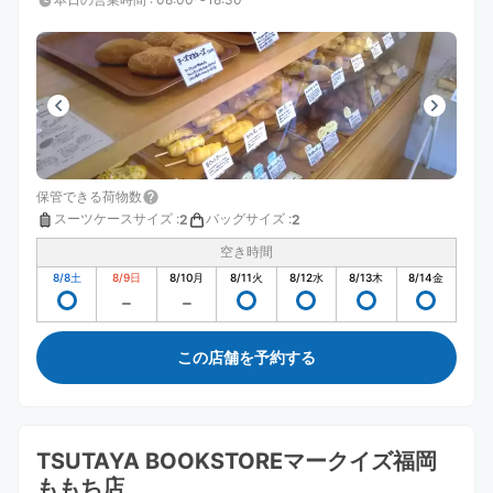
保管できる荷物数
スーツケースサイズ
:
バッグサイズ
:
2
2
空き時間
8/8
土
8/9
日
8/10
月
8/11
火
8/12
水
8/13
木
8/14
金
この店舗を予約する
TSUTAYA BOOKSTOREマークイズ福岡
ももち店