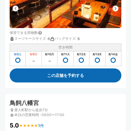
保管できる荷物数
スーツケースサイズ
:
バッグサイズ
:
5
5
空き時間
8/8
土
8/9
日
8/10
月
8/11
火
8/12
水
8/13
木
8/14
金
この店舗を予約する
鳥飼八幡宮
唐人町駅から徒歩7分
本日の営業時間
:
09:00〜17:00
5.0
1件
★
★
★
★
★
★
★
★
★
★