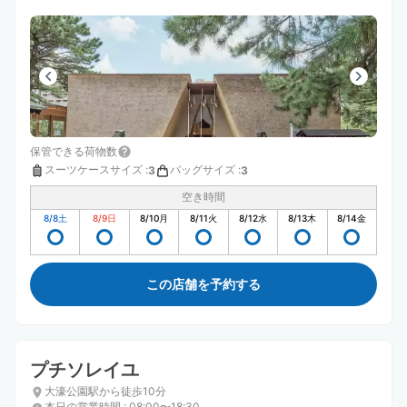
保管できる荷物数
スーツケースサイズ
:
バッグサイズ
:
3
3
空き時間
8/8
土
8/9
日
8/10
月
8/11
火
8/12
水
8/13
木
8/14
金
この店舗を予約する
プチソレイユ
大濠公園駅から徒歩10分
本日の営業時間
:
08:00〜18:30