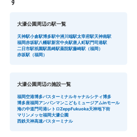
す
大濠公園周辺の駅一覧
天神駅
小倉駅
博多駅
中洲川端駅
太宰府駅
天神南駅
福岡赤坂駅
八幡駅
新宮中央駅
唐人町駅
門司港駅
二日市駅
祇園駅
黒崎駅
薬院駅
藤崎駅（福岡）
赤坂駅（福岡）
大濠公園周辺の施設一覧
福岡空港
博多バスターミナル
キャナルシティ博多
博多座
福岡アンパンマンこどもミュージアムinモール
海の中道
門司港レトロ
ZeppFukuoka
天神地下街
マリンメッセ福岡
大濠公園
西鉄天神高速バスターミナル