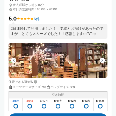
唐人町駅から徒歩15分
本日の営業時間
:
10:00〜20:00
5.0
6件
★
★
★
★
★
★
★
★
★
★
2日連続して利用しました！！受取とお預けがあったので
すが、とてもスムーズでした！！感謝します(о´∀`о)
保管できる荷物数
スーツケースサイズ
:
バッグサイズ
:
28
20
空き時間
8/8
土
8/9
日
8/10
月
8/11
火
8/12
水
8/13
木
8/14
金