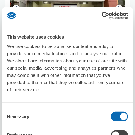
保管できる荷物数
This website uses cookies
スーツケースサイズ
:
バッグサイズ
:
3
0
We use cookies to personalise content and ads, to
空き時間
provide social media features and to analyse our traffic.
8/8
土
8/9
日
8/10
月
8/11
火
8/12
水
8/13
木
8/14
金
We also share information about your use of our site with
our social media, advertising and analytics partners who
may combine it with other information that you’ve
この店舗を予約する
provided to them or that they’ve collected from your use
of their services.
ビッグエコー天神西通り店
Consent
天神駅から徒歩5分
Necessary
本日の営業時間
:
08:00〜06:00
Selection