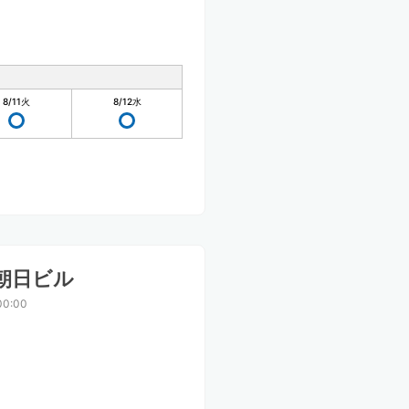
8/11
火
8/12
水
朝日ビル
00:00