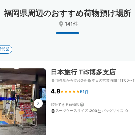
date.
date.
Press
Press
福岡県周辺のおすすめ荷物預け場所
the
the
question
question
141件
mark
mark
key
key
to
to
get
get
間営業
the
the
keyboard
keyboard
shortcuts
shortcuts
for
for
日本旅行 TiS博多支店
changing
changing
dates.
dates.
博多駅から徒歩0分
本日の営業時間
:
11:00〜1
4.8
61件
★
★
★
★
★
★
★
★
★
★
保管できる荷物数
スーツケースサイズ
:
バッグサイズ
:
200
0