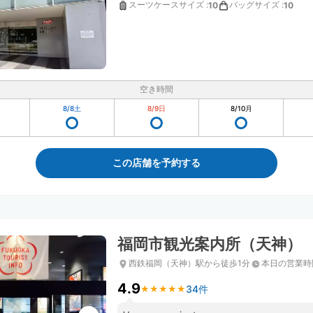
スーツケースサイズ
:
バッグサイズ
:
10
10
空き時間
8/8
土
8/9
日
8/10
月
この店舗を予約する
福岡市観光案内所（天神）
西鉄福岡（天神）駅から徒歩1分
本日の営業時
4.9
34件
★
★
★
★
★
★
★
★
★
★