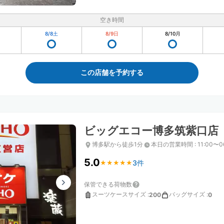
空き時間
8/8
土
8/9
日
8/10
月
この店舗を予約する
ビッグエコー博多筑紫口店
博多駅から徒歩1分
本日の営業時間
:
11:00〜0
5.0
3件
★
★
★
★
★
★
★
★
★
★
保管できる荷物数
スーツケースサイズ
:
バッグサイズ
:
200
0