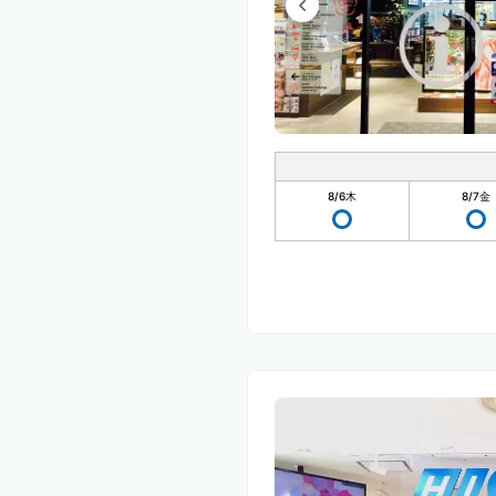
8/6
木
8/7
金