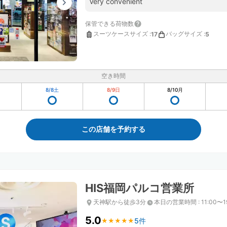
Very convenient
保管できる荷物数
スーツケースサイズ
:
バッグサイズ
:
17
5
空き時間
8/8
土
8/9
日
8/10
月
この店舗を予約する
HIS福岡パルコ営業所
天神駅から徒歩3分
本日の営業時間
:
11:00〜1
5.0
5件
★
★
★
★
★
★
★
★
★
★