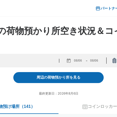
パートナ
県の荷物預かり所空き状況＆
-
Navigate
Navigate
forward
backward
to
to
周辺の荷物預かり所を見る
interact
interact
with
with
the
the
最終更新日：2026年8月6日
calendar
calendar
and
and
物預け場所
（
141
）
コインロッカー
select
select
a
a