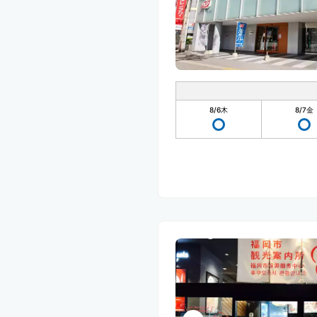
8/6
木
8/7
金