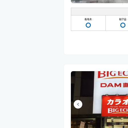
8/6
木
8/7
金