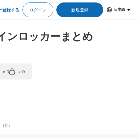
ー登録する
ログイン
新規登録
日本語
コインロッカーまとめ
x 0
x 0
（
0
）