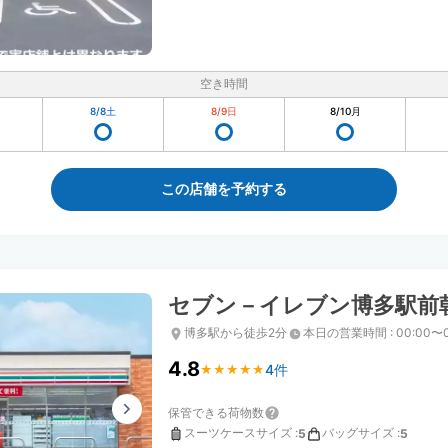
空き時間
8/8
土
8/9
日
8/10
月
この店舗を予約する
セブン－イレブン博多駅前
博多駅から徒歩2分
本日の営業時間
:
00:00〜
4.8
4件
★
★
★
★
★
★
★
★
★
★
保管できる荷物数
スーツケースサイズ
:
バッグサイズ
:
5
5