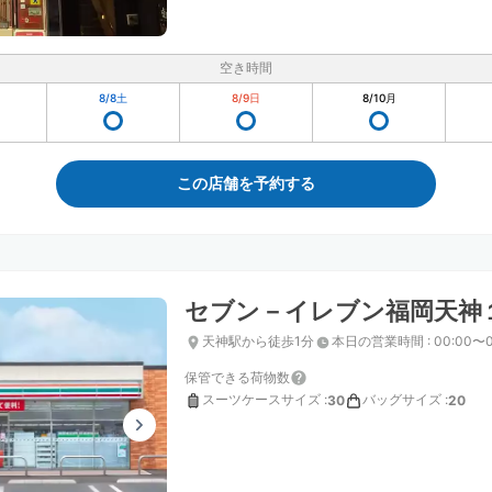
空き時間
8/8
土
8/9
日
8/10
月
この店舗を予約する
セブン－イレブン福岡天神
天神駅から徒歩1分
本日の営業時間
:
00:00〜0
保管できる荷物数
スーツケースサイズ
:
バッグサイズ
:
30
20