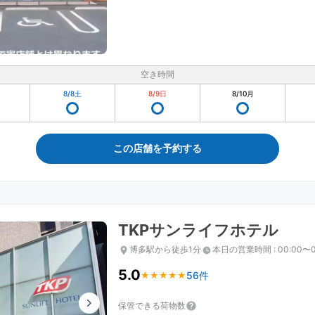
空き時間
8/8
土
8/9
日
8/10
月
この店舗を予約する
TKPサンライフホテル
博多駅から徒歩1分
本日の営業時間
:
00:00〜0
5.0
56件
★
★
★
★
★
★
★
★
★
★
保管できる荷物数