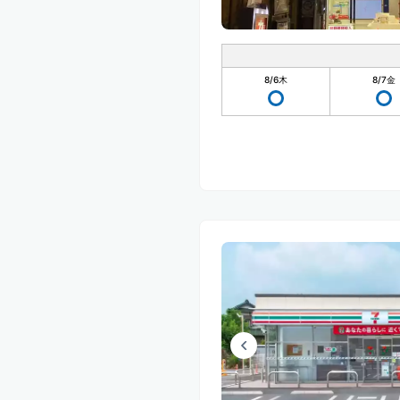
8/6
木
8/7
金