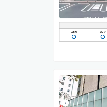
8/6
木
8/7
金