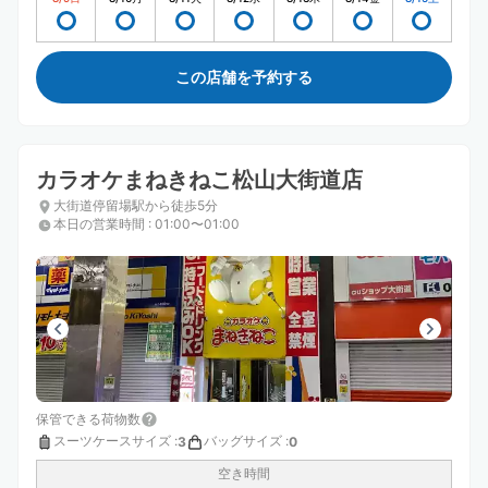
この店舗を予約する
カラオケまねきねこ松山大街道店
大街道停留場駅から徒歩5分
本日の営業時間
:
01:00〜01:00
保管できる荷物数
スーツケースサイズ
:
バッグサイズ
:
3
0
空き時間