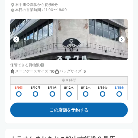
石手川公園駅から徒歩6分
本日の営業時間
:
11:00〜18:00
保管できる荷物数
スーツケースサイズ
:
バッグサイズ
:
10
5
空き時間
8/9
日
8/10
月
8/11
火
8/12
水
8/13
木
8/14
金
8/15
土
この店舗を予約する