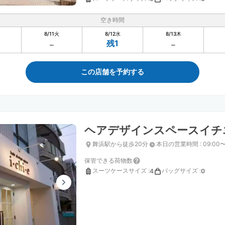
空き時間
8/11
火
8/12
水
8/13
木
残1
この店舗を予約する
ヘアデザインスペースイチ
舞浜駅から徒歩20分
本日の営業時間
:
09:00〜
保管できる荷物数
スーツケースサイズ
:
バッグサイズ
:
4
0