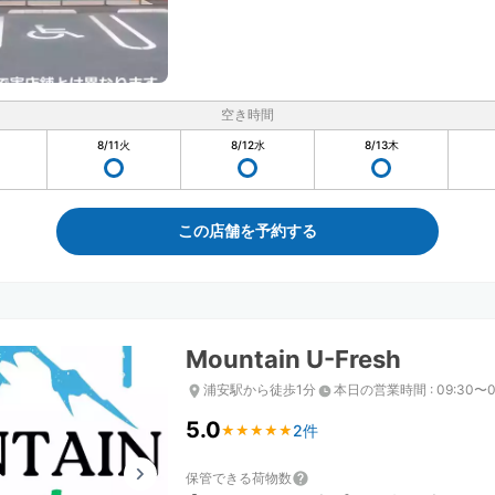
空き時間
8/11
火
8/12
水
8/13
木
この店舗を予約する
Mountain U-Fresh
浦安駅から徒歩1分
本日の営業時間
:
09:30〜0
5.0
2件
★
★
★
★
★
★
★
★
★
★
保管できる荷物数