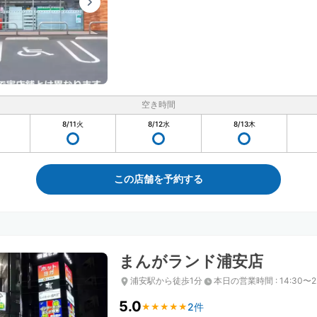
空き時間
8/11
火
8/12
水
8/13
木
この店舗を予約する
まんがランド浦安店
浦安駅から徒歩1分
本日の営業時間
:
14:30〜2
5.0
2件
★
★
★
★
★
★
★
★
★
★