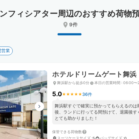
date.
date.
Press
Press
ンフィシアター周辺のおすすめ荷物
the
the
question
question
9件
mark
mark
key
key
to
to
get
get
間営業
the
the
keyboard
keyboard
shortcuts
shortcuts
for
for
ホテルドリームゲート舞浜
changing
changing
dates.
dates.
舞浜駅から徒歩0分
本日の営業時間
:
06:00〜2
5.0
36件
★
★
★
★
★
★
★
★
★
★
舞浜駅すぐで確実に預かってもらえるのは
後、ランドに行ってる間預けて、退園後す
とても助かりました！
保管できる荷物数
スーツケースサイズ
:
バッグサイズ
:
5
0