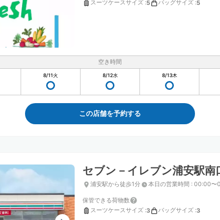
スーツケースサイズ
:
バッグサイズ
:
5
5
空き時間
8/11
火
8/12
水
8/13
木
この店舗を予約する
セブン－イレブン浦安駅南
浦安駅から徒歩1分
本日の営業時間
:
00:00〜0
保管できる荷物数
スーツケースサイズ
:
バッグサイズ
:
3
3