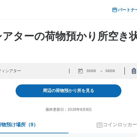
パートナ
ィシアターの荷物預かり所空き
-
Navigate
Navigate
forward
backward
to
to
周辺の荷物預かり所を見る
interact
interact
with
with
the
the
最終更新日：2026年8月8日
calendar
calendar
and
and
荷物預け場所
（
9
）
コインロッカー
select
select
a
a