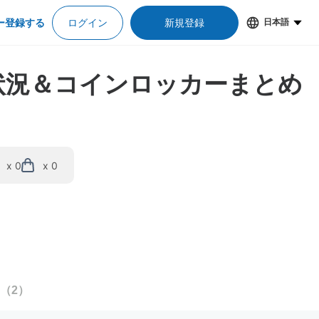
ー登録する
ログイン
新規登録
日本語
状況＆コインロッカーまとめ
x 0
x 0
（
2
）