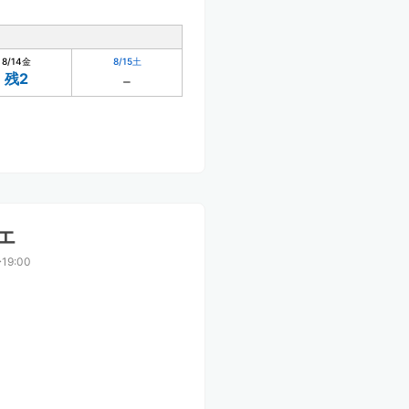
8/14
金
8/15
土
残2
エ
19:00