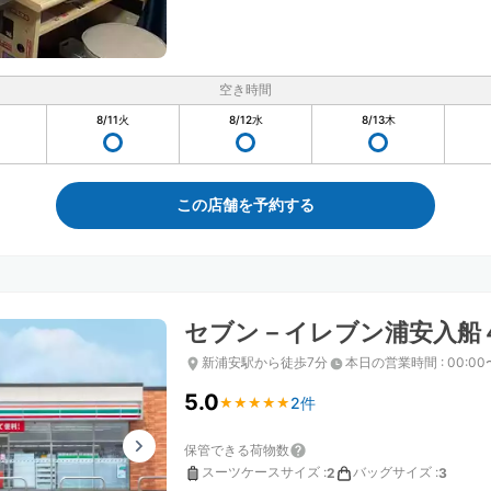
空き時間
8/11
火
8/12
水
8/13
木
この店舗を予約する
セブン－イレブン浦安入船
新浦安駅から徒歩7分
本日の営業時間
:
00:00
5.0
2件
★
★
★
★
★
★
★
★
★
★
保管できる荷物数
スーツケースサイズ
:
バッグサイズ
:
2
3