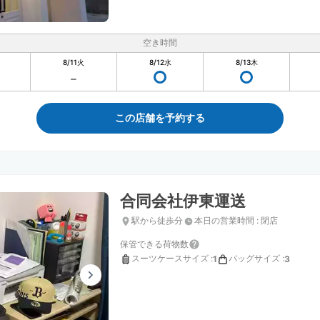
空き時間
8/11
火
8/12
水
8/13
木
この店舗を予約する
合同会社伊東運送
駅から徒歩分
本日の営業時間
:
閉店
保管できる荷物数
スーツケースサイズ
:
バッグサイズ
:
1
3