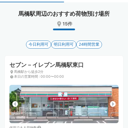
select
select
a
a
馬橋駅周辺のおすすめ荷物預け場所
date.
date.
Press
Press
15件
the
the
question
question
mark
mark
key
今日利用可
key
明日利用可
24時間営業
to
to
get
get
the
the
セブン－イレブン馬橋駅東口
keyboard
keyboard
馬橋駅から徒歩2分
shortcuts
shortcuts
本日の営業時間
:
00:00〜00:00
for
for
changing
changing
dates.
dates.
保管できる荷物数