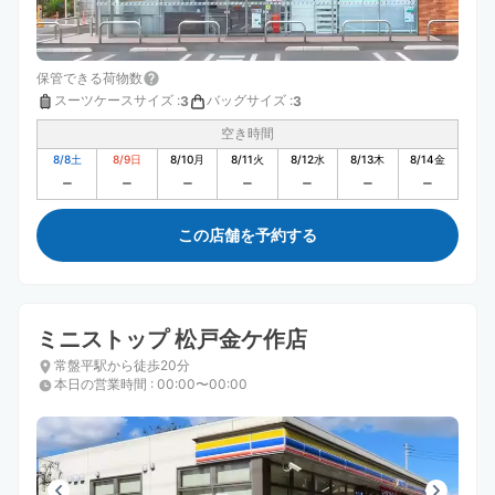
保管できる荷物数
スーツケースサイズ
:
バッグサイズ
:
3
3
空き時間
8/8
土
8/9
日
8/10
月
8/11
火
8/12
水
8/13
木
8/14
金
この店舗を予約する
ミニストップ 松戸金ケ作店
常盤平駅から徒歩20分
本日の営業時間
:
00:00〜00:00