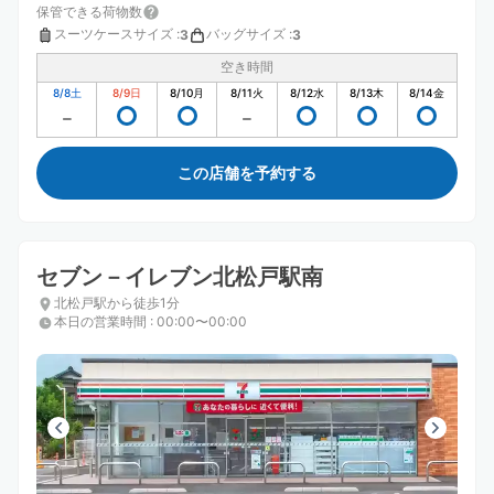
保管できる荷物数
スーツケースサイズ
:
バッグサイズ
:
3
3
空き時間
8/8
土
8/9
日
8/10
月
8/11
火
8/12
水
8/13
木
8/14
金
この店舗を予約する
セブン－イレブン北松戸駅南
北松戸駅から徒歩1分
本日の営業時間
:
00:00〜00:00