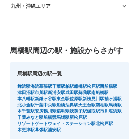
九州・沖縄エリア
福岡県
佐賀県
長崎県
熊本県
大分県
宮崎県
鹿児島県
沖縄県
馬橋駅周辺の駅・施設からさがす
馬橋駅周辺の駅一覧
舞浜駅
海浜幕張駅
千葉駅
柏駅
船橋駅
松戸駅
西船橋駅
津田沼駅
市川駅
新浦安駅
成田駅
蘇我駅
南船橋駅
本八幡駅
新鎌ヶ谷駅
東金駅
佐原駅
新検見川駅
袖ヶ浦駅
北小金駅
千葉中央駅
船橋法典駅
天王台駅
南柏駅
馬橋駅
本千葉駅
安房鴨川駅
稲毛駅
我孫子駅
鎌取駅
市川塩浜駅
千葉みなと駅
船橋競馬場駅
新松戸駅
リゾートゲートウェイ・ステーション駅
北松戸駅
木更津駅
幕張駅
浦安駅