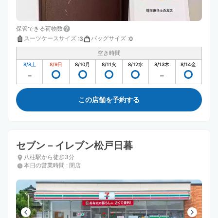
保管できる荷物数
スーツケースサイズ
:
バッグサイズ
:
3
0
空き時間
8/8
土
8/9
日
8/10
月
8/11
火
8/12
水
8/13
木
8/14
金
この店舗を予約する
セブン－イレブン松戸日暮
八柱駅から徒歩3分
本日の営業時間
:
閉店