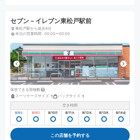
セブン－イレブン東松戸駅前
東松戸駅から徒歩4分
本日の営業時間
:
00:00〜00:00
保管できる荷物数
スーツケースサイズ
:
バッグサイズ
:
1
1
空き時間
8/8
土
8/9
日
8/10
月
8/11
火
8/12
水
8/13
木
8/14
金
この店舗を予約する