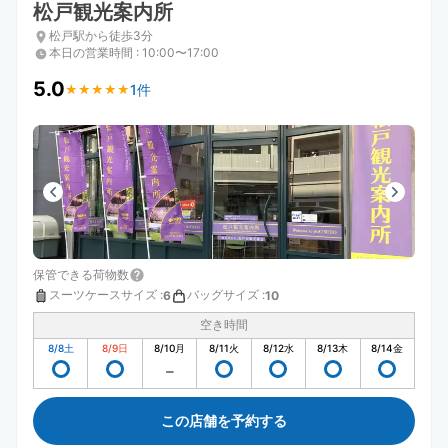
松戸観光案内所
松戸駅から徒歩3分
本日の営業時間
:
10:00〜17:00
5.0
1件
★
★
★
★
★
★
★
★
★
★
保管できる荷物数
スーツケースサイズ
:
バッグサイズ
:
6
10
空き時間
8/8
土
8/9
日
8/10
月
8/11
火
8/12
水
8/13
木
8/14
金
この店舗を予約する