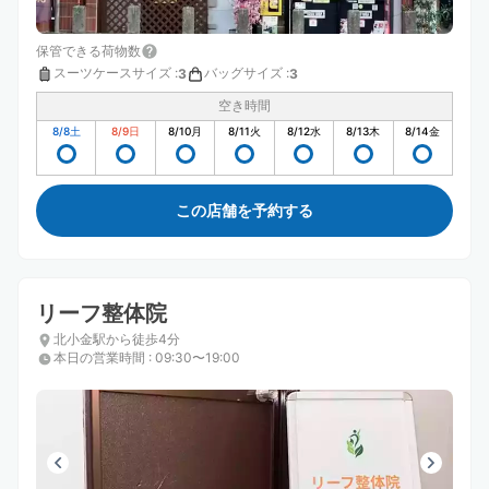
保管できる荷物数
スーツケースサイズ
:
バッグサイズ
:
3
3
空き時間
8/8
土
8/9
日
8/10
月
8/11
火
8/12
水
8/13
木
8/14
金
この店舗を予約する
リーフ整体院
北小金駅から徒歩4分
本日の営業時間
:
09:30〜19:00