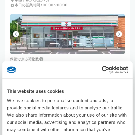
本日の営業時間
:
00:00〜00:00
保管できる荷物数
スーツケースサイズ
:
バッグサイズ
:
2
2
空き時間
8/8
土
8/9
日
8/10
月
8/11
火
8/12
水
8/13
木
8/14
金
This website uses cookies
We use cookies to personalise content and ads, to
この店舗を予約する
provide social media features and to analyse our traffic.
We also share information about your use of our site with
our social media, advertising and analytics partners who
may combine it with other information that you’ve
セブン－イレブン松戸駅東口