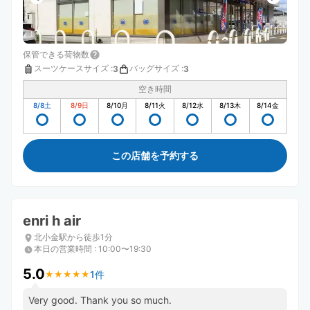
保管できる荷物数
スーツケースサイズ
:
バッグサイズ
:
3
3
空き時間
8/8
土
8/9
日
8/10
月
8/11
火
8/12
水
8/13
木
8/14
金
この店舗を予約する
enri h air
北小金駅から徒歩1分
本日の営業時間
:
10:00〜19:30
5.0
1件
★
★
★
★
★
★
★
★
★
★
Very good. Thank you so much.