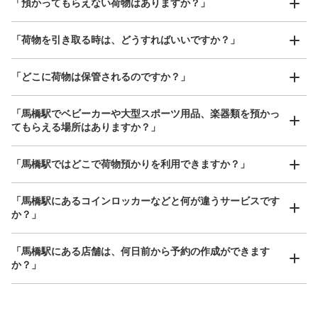
お店で荷物の写真を

「預かってもらえない荷物はありますか？」
アクセスの良い駅ナカ店舗や24時間営業店舗等も多数提携しています
撮ってもらいチェックイン完了
「荷物を引き取る時は、どうすればいいですか？」
「どこに荷物は保管されるのですか？」
保管できる荷物数
大
:
2
/
¥700
中
:
3
/
¥500
小
:
5
/
¥400
支払い方法
「馬橋駅でベビーカーや大型スポーツ用品、楽器類を預かっ
現金
てもらえる場所はありますか？」
このコインロッカーの位置を見る
どんなサイズの荷物もOK
「馬橋駅ではどこで荷物預かりを利用できますか？」
手ぶらで1日快適に！
楽器、ベビーカー、ゴルフバッグ等、1人が持てる大きさの荷物であればどんなサイズでも
OK
「馬橋駅にあるコインロッカーなどと何が違うサービスです
か？」
「馬橋駅にある店舗は、何日前から予約の作成ができます
か？」