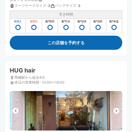
スーツケースサイズ
:
バッグサイズ
:
3
3
空き時間
8/8
土
8/9
日
8/10
月
8/11
火
8/12
水
8/13
木
8/14
金
この店舗を予約する
HUG hair
馬橋駅から徒歩4分
本日の営業時間
:
10:00〜19:00