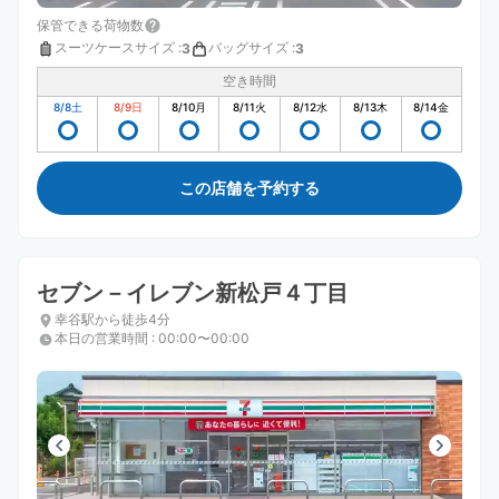
保管できる荷物数
スーツケースサイズ
:
バッグサイズ
:
3
3
空き時間
8/8
土
8/9
日
8/10
月
8/11
火
8/12
水
8/13
木
8/14
金
この店舗を予約する
セブン－イレブン新松戸４丁目
幸谷駅から徒歩4分
本日の営業時間
:
00:00〜00:00