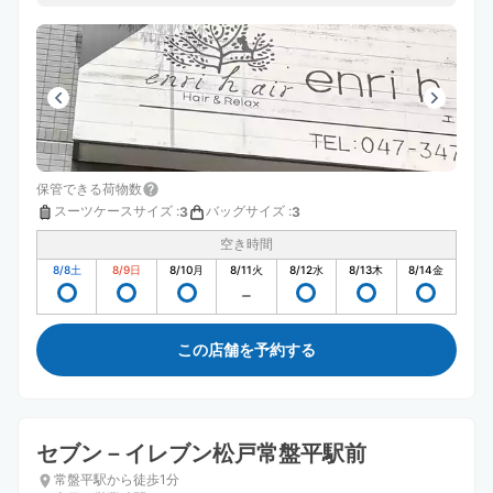
保管できる荷物数
スーツケースサイズ
:
バッグサイズ
:
3
3
空き時間
8/8
土
8/9
日
8/10
月
8/11
火
8/12
水
8/13
木
8/14
金
この店舗を予約する
セブン－イレブン松戸常盤平駅前
常盤平駅から徒歩1分