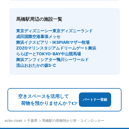
馬橋駅周辺の施設一覧
東京ディズニーシー
東京ディズニーランド
成田国際空港
幕張メッセ
舞浜イクスピアリ・IKSPIARI
マザー牧場
ZOZOマリンスタジアム
ドリームゲート舞浜
ららぽーとTOKYO-BAY
中山競馬場
舞浜アンフィシアター
鴨川シーワールド
流山おおたかの森S･C
空きスペースを活用して
パートナー登録
荷物を預かりませんか？👉
千葉県
馬橋駅の荷物預かり所・コインロッカー
ecbo cloak