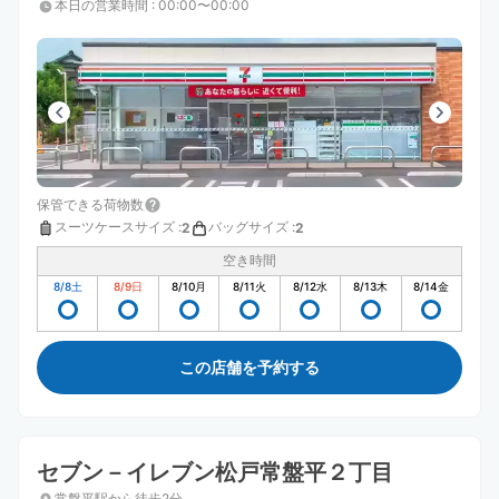
本日の営業時間
:
00:00〜00:00
保管できる荷物数
スーツケースサイズ
:
バッグサイズ
:
2
2
空き時間
8/8
土
8/9
日
8/10
月
8/11
火
8/12
水
8/13
木
8/14
金
この店舗を予約する
セブン－イレブン松戸常盤平２丁目
常盤平駅から徒歩2分