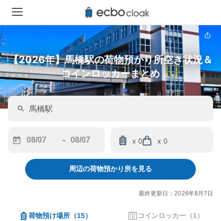
【2026年】馬橋駅の荷物預かり所空き状況＆
コインロッカーまとめ
-
x 0
x 0
Navigate
Navigate
forward
backward
周辺の荷物預かり所を見る
to
to
interact
interact
with
with
最終更新日：2026年8月7日
the
the
calendar
calendar
荷物預け場所
（
15
）
コインロッカー
（
1
）
and
and