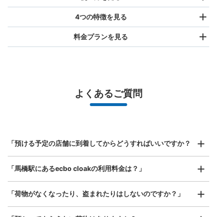
4つの特徴を見る
料金プランを見る
バッグサイズ
¥500
/
日
最大辺が45cm未満の大きさのお荷物（リュック、ハンド
よくあるご質問
バッグ、お手荷物など）
スマホからお店と日時を

全国1,000箇所以上と提携
指定して事前予約
JR馬橋駅東口階段下コインロッカー
北は北海道から南は沖縄まで都市部を中心に全国で利用可能なサービスです
JR馬橋駅駅から徒歩0分
スーツケースサイズ
本日の営業時間
:
04:00
〜
00:00
¥800
「預ける予定の店舗に到着してからどうすればいいですか？
/
日
東口の階段下、タクシー乗り場の前にあります。隣りには
エレベーター乗り場があります。
最大辺が45cm以上の大きさのお荷物（スーツケース、楽
「馬橋駅にあるecbo cloakの利用料金は？」
器、ベビーカーなど）
「荷物がなくなったり、盗まれたりはしないのですか？」
好立地 / 好条件店舗も多数