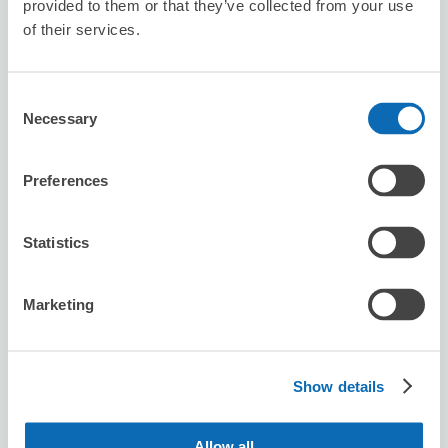
provided to them or that they’ve collected from your use
松戸駅から徒歩4分
of their services.
本日の営業時間
:
00:00〜00:00
Consent
Necessary
Selection
Preferences
保管できる荷物数
スーツケースサイズ
:
バッグサイズ
:
2
2
Statistics
空き時間
8/8
土
8/9
日
8/10
月
8/11
火
8/12
水
8/13
木
8/14
金
Marketing
この店舗を予約する
Show details
Allow all