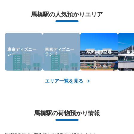
万が一に備えた安心補償
荷物の破損、盗難等万が一に備えた保証も完備で安心
馬橋駅の人気預かりエリア
東京ディズニー
東京ディズニー
成田国際空港
幕
シー
ランド
エリア一覧を見る
馬橋駅の荷物預かり情報