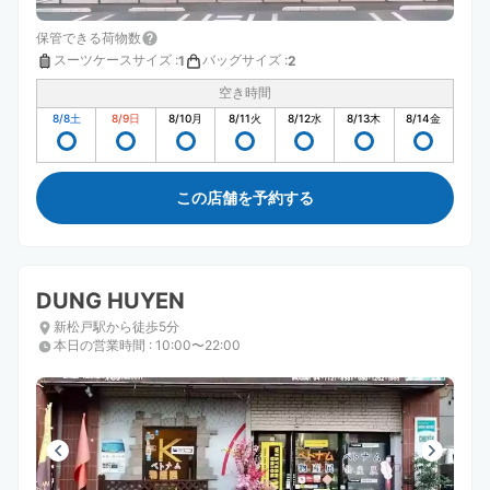
保管できる荷物数
スーツケースサイズ
:
バッグサイズ
:
1
2
空き時間
8/8
土
8/9
日
8/10
月
8/11
火
8/12
水
8/13
木
8/14
金
この店舗を予約する
DUNG HUYEN
新松戸駅から徒歩5分
本日の営業時間
:
10:00〜22:00