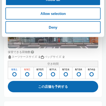
セブン－イレブン松戸常盤平セブンタウン
常盤平駅から徒歩1分
本日の営業時間
:
08:00〜22:00
Allow selection
Deny
保管できる荷物数
スーツケースサイズ
:
バッグサイズ
:
2
2
空き時間
8/8
土
8/9
日
8/10
月
8/11
火
8/12
水
8/13
木
8/14
金
この店舗を予約する