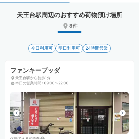
select
select
a
a
天王台駅周辺のおすすめ荷物預け場所
date.
date.
Press
Press
8件
the
the
question
question
mark
mark
key
今日利用可
key
明日利用可
24時間営業
to
to
get
get
the
the
ファンキーブッダ
keyboard
keyboard
天王台駅から徒歩1分
shortcuts
shortcuts
本日の営業時間
:
09:00〜22:00
for
for
changing
changing
dates.
dates.
保管できる荷物数