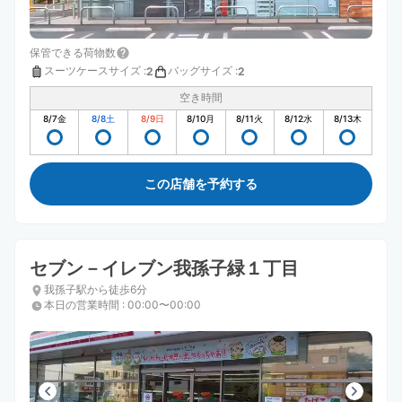
保管できる荷物数
スーツケースサイズ
:
バッグサイズ
:
2
2
空き時間
8/7
金
8/8
土
8/9
日
8/10
月
8/11
火
8/12
水
8/13
木
この店舗を予約する
セブン－イレブン我孫子緑１丁目
我孫子駅から徒歩6分
本日の営業時間
:
00:00〜00:00