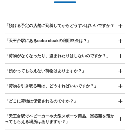
全国1,000箇所以上と提携
指定して事前予約
北は北海道から南は沖縄まで都市部を中心に全国で利用可能なサービスです
スーツケースサイズ
¥800
「預ける予定の店舗に到着してからどうすればいいですか？
/
日
最大辺が45cm以上の大きさのお荷物（スーツケース、楽
「天王台駅にあるecbo cloakの利用料金は？」
器、ベビーカーなど）
「荷物がなくなったり、盗まれたりはしないのですか？」
好立地 / 好条件店舗も多数
お店で荷物の写真を

「預かってもらえない荷物はありますか？」
アクセスの良い駅ナカ店舗や24時間営業店舗等も多数提携しています
撮ってもらいチェックイン完了
「荷物を引き取る時は、どうすればいいですか？」
「どこに荷物は保管されるのですか？」
「天王台駅でベビーカーや大型スポーツ用品、楽器類を預か
ってもらえる場所はありますか？」