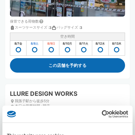
保管できる荷物数
スーツケースサイズ
:
バッグサイズ
:
3
3
空き時間
8/7
金
8/8
土
8/9
日
8/10
月
8/11
火
8/12
水
8/13
木
この店舗を予約する
LLURE DESIGN WORKS
我孫子駅から徒歩5分
本日の営業時間
:
閉店