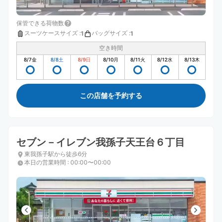
保管できる荷物数
スーツケースサイズ
:
バッグサイズ
:
1
1
空き時間
8/7
金
8/8
土
8/9
日
8/10
月
8/11
火
8/12
水
8/13
木
この店舗を予約する
セブン－イレブン我孫子天王台６丁目
東我孫子駅から徒歩6分
本日の営業時間
:
00:00〜00:00