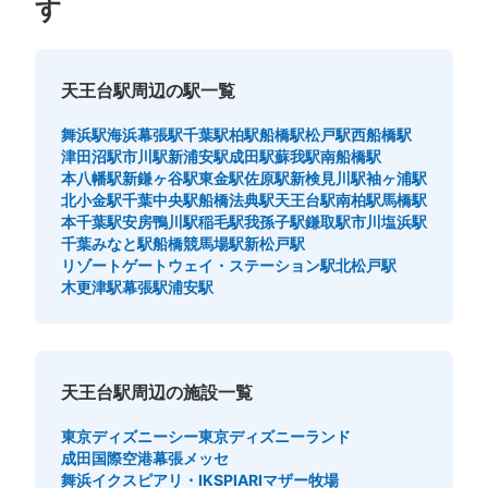
す
天王台駅周辺の駅一覧
舞浜駅
海浜幕張駅
千葉駅
柏駅
船橋駅
松戸駅
西船橋駅
津田沼駅
市川駅
新浦安駅
成田駅
蘇我駅
南船橋駅
本八幡駅
新鎌ヶ谷駅
東金駅
佐原駅
新検見川駅
袖ヶ浦駅
北小金駅
千葉中央駅
船橋法典駅
天王台駅
南柏駅
馬橋駅
本千葉駅
安房鴨川駅
稲毛駅
我孫子駅
鎌取駅
市川塩浜駅
千葉みなと駅
船橋競馬場駅
新松戸駅
リゾートゲートウェイ・ステーション駅
北松戸駅
木更津駅
幕張駅
浦安駅
天王台駅周辺の施設一覧
東京ディズニーシー
東京ディズニーランド
成田国際空港
幕張メッセ
舞浜イクスピアリ・IKSPIARI
マザー牧場