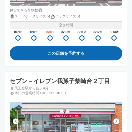
保管できる荷物数
スーツケースサイズ
:
バッグサイズ
:
4
4
空き時間
8/7
金
8/8
土
8/9
日
8/10
月
8/11
火
8/12
水
8/13
木
この店舗を予約する
セブン－イレブン我孫子柴崎台２丁目
天王台駅から徒歩4分
本日の営業時間
:
00:00〜00:00