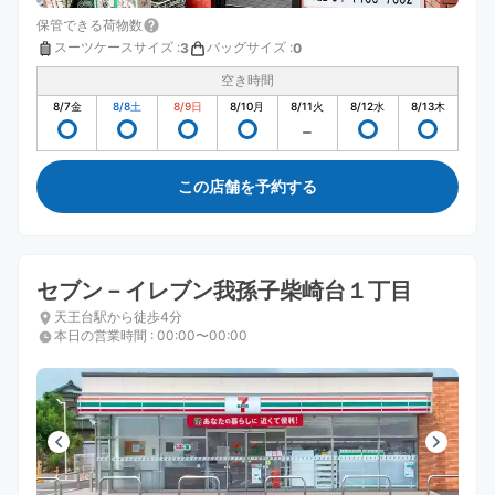
保管できる荷物数
スーツケースサイズ
:
バッグサイズ
:
3
0
空き時間
8/7
金
8/8
土
8/9
日
8/10
月
8/11
火
8/12
水
8/13
木
この店舗を予約する
セブン－イレブン我孫子柴崎台１丁目
天王台駅から徒歩4分
本日の営業時間
:
00:00〜00:00