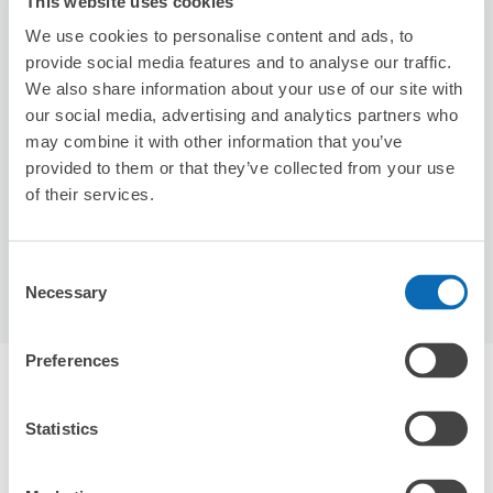
This website uses cookies
We use cookies to personalise content and ads, to
provide social media features and to analyse our traffic.
We also share information about your use of our site with
保管できる荷物数
スーツケースサイズ
:
バッグサイズ
:
our social media, advertising and analytics partners who
3
1
may combine it with other information that you’ve
空き時間
provided to them or that they’ve collected from your use
8/7
金
8/8
土
8/9
日
8/10
月
8/11
火
8/12
水
8/13
木
of their services.
この店舗を予約する
Consent
Necessary
Selection
Preferences
天王台駅周辺のおすすめコインロッカー
0件
Statistics
エクボクロークを使って荷物を預けよう