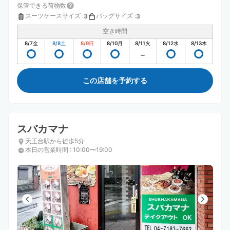
保管できる荷物数
スーツケースサイズ
:
バッグサイズ
:
3
3
空き時間
8/7
金
8/8
土
8/9
日
8/10
月
8/11
火
8/12
水
8/13
木
この店舗を予約する
スバカマナ
天王台駅から徒歩5分
本日の営業時間
:
10:00〜19:00