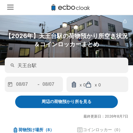
【2026年】天王台駅の荷物預かり所空き状況
＆コインロッカーまとめ
-
x 0
x 0
Navigate
Navigate
forward
backward
周辺の荷物預かり所を見る
to
to
interact
interact
with
with
最終更新日：2026年8月7日
the
the
calendar
calendar
荷物預け場所
（
8
）
コインロッカー
（
0
）
and
and