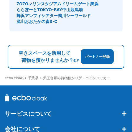
ZOZOマリンスタジアム
ドリームゲート舞浜
ららぽーとTOKYO-BAY
中山競馬場
舞浜アンフィシアター
鴨川シーワールド
流山おおたかの森S･C
空きスペースを活用して
パートナー登録
荷物を預かりませんか？👉
千葉県
天王台駅の荷物預かり所・コインロッカー
ecbo cloak
サービスについて
会社について