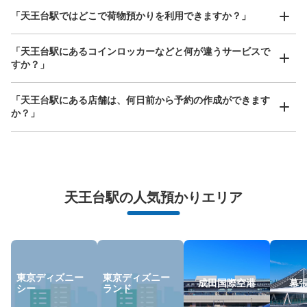
どんなサイズの荷物もOK
「天王台駅ではどこで荷物預かりを利用できますか？」
手ぶらで1日快適に！
楽器、ベビーカー、ゴルフバッグ等、1人が持てる大きさの荷物であればどんなサイズでも
OK
「天王台駅にあるコインロッカーなどと何が違うサービスで
すか？」
「天王台駅にある店舗は、何日前から予約の作成ができます
か？」
万が一に備えた安心補償
天王台駅の人気預かりエリア
荷物の破損、盗難等万が一に備えた保証も完備で安心
東京ディズニー
東京ディズニー
成田国際空港
幕
シー
ランド