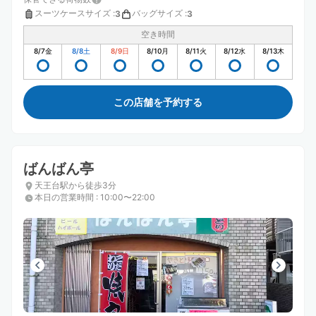
スーツケースサイズ
:
バッグサイズ
:
3
3
空き時間
8/7
金
8/8
土
8/9
日
8/10
月
8/11
火
8/12
水
8/13
木
この店舗を予約する
ばんばん亭
天王台駅から徒歩3分
本日の営業時間
:
10:00〜22:00