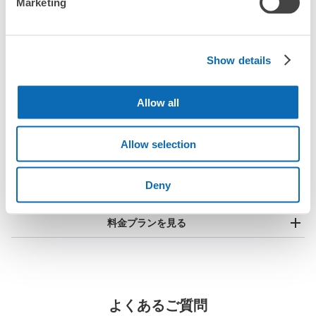
Marketing
コインロッカーの情報はありません
Show details
Allow all
全国1000箇所
コインロッカー
どんなサイズの
以上の預け場所
代わりにお預け
荷物もOK
Allow selection
使い方を見る
Deny
4つの特徴を見る
料金プランを見る
バッグサイズ
¥500
/
日
最大辺が45cm未満の大きさのお荷物（リュック、ハンド
よくあるご質問
バッグ、お手荷物など）
スマホからお店と日時を
