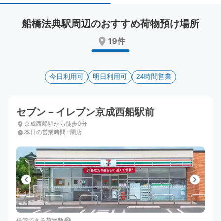
select
select
a
a
船橋法典駅周辺のおすすめ荷物預け場所
date.
date.
Press
Press
19件
the
the
question
question
mark
mark
key
今日利用可
key
明日利用可
24時間営業
to
to
get
get
the
the
セブン－イレブン京成西船駅前
keyboard
keyboard
京成西船駅から徒歩0分
shortcuts
shortcuts
本日の営業時間
:
閉店
for
for
changing
changing
dates.
dates.
保管できる荷物数