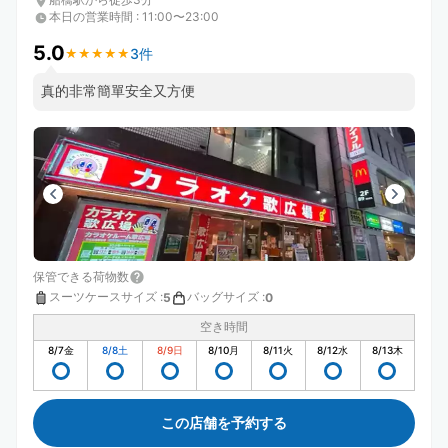
本日の営業時間
:
11:00〜23:00
5.0
3件
★
★
★
★
★
★
★
★
★
★
真的非常簡單安全又方便
保管できる荷物数
スーツケースサイズ
:
バッグサイズ
:
5
0
空き時間
8/7
金
8/8
土
8/9
日
8/10
月
8/11
火
8/12
水
8/13
木
この店舗を予約する