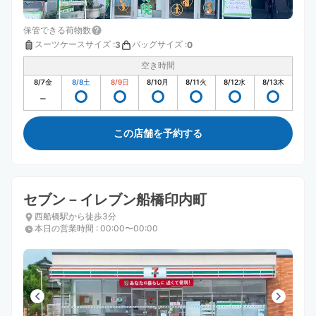
保管できる荷物数
スーツケースサイズ
:
バッグサイズ
:
3
0
空き時間
8/7
金
8/8
土
8/9
日
8/10
月
8/11
火
8/12
水
8/13
木
この店舗を予約する
セブン－イレブン船橋印内町
西船橋駅から徒歩3分
本日の営業時間
:
00:00〜00:00