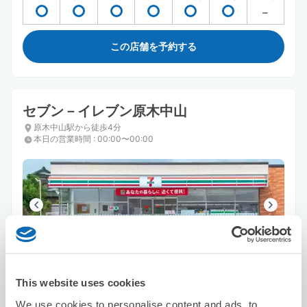
この店舗を予約する
セブン－イレブン原木中山
原木中山駅から徒歩4分
本日の営業時間
:
00:00〜00:00
保管できる荷物数
スーツケースサイズ
:
バッグサイズ
:
4
6
This website uses cookies
空き時間
We use cookies to personalise content and ads, to