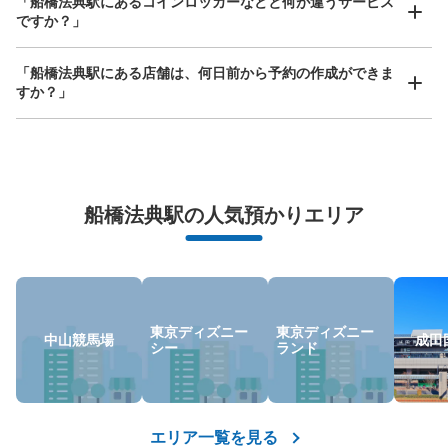
「船橋法典駅にあるコインロッカーなどと何が違うサービス
ですか？」
「船橋法典駅にある店舗は、何日前から予約の作成ができま
すか？」
万が一に備えた安心補償
船橋法典駅の人気預かりエリア
荷物の破損、盗難等万が一に備えた保証も完備で安心
東京ディズニー
東京ディズニー
中山競馬場
成田
シー
ランド
エリア一覧を見る