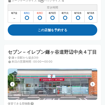
スーツケースサイズ
:
バッグサイズ
:
5
5
空き時間
8/7
金
8/8
土
8/9
日
8/10
月
8/11
火
8/12
水
8/13
木
この店舗を予約する
セブン－イレブン鎌ヶ谷道野辺中央４丁目
鎌ヶ谷駅から徒歩3分
本日の営業時間
:
00:00〜00:00
保管できる荷物数