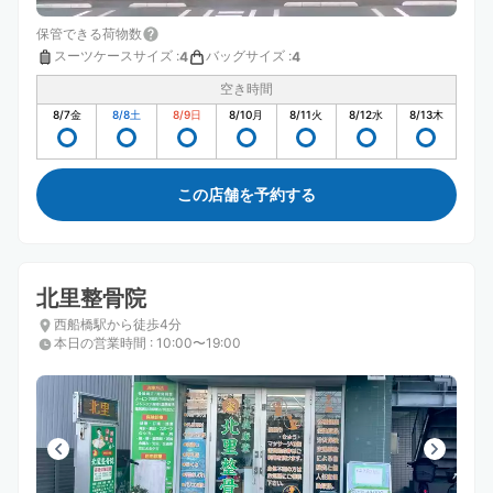
保管できる荷物数
スーツケースサイズ
:
バッグサイズ
:
4
4
空き時間
8/7
金
8/8
土
8/9
日
8/10
月
8/11
火
8/12
水
8/13
木
この店舗を予約する
北里整骨院
西船橋駅から徒歩4分
本日の営業時間
:
10:00〜19:00