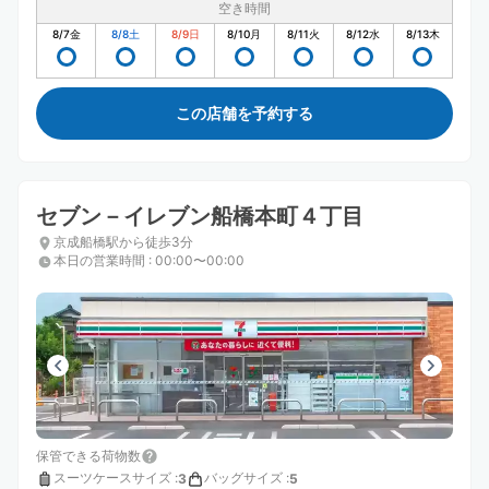
空き時間
8/7
金
8/8
土
8/9
日
8/10
月
8/11
火
8/12
水
8/13
木
この店舗を予約する
セブン－イレブン船橋本町４丁目
京成船橋駅から徒歩3分
本日の営業時間
:
00:00〜00:00
保管できる荷物数
スーツケースサイズ
:
バッグサイズ
:
3
5