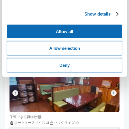
8/7
金
8/8
土
8/9
日
8/10
月
8/11
火
8/12
水
8/13
木
Show details
この店舗を予約する
Allow all
Allow selection
TUKI RESTAURANT & BAR
船橋駅から徒歩4分
Deny
本日の営業時間
:
10:00〜23:00
保管できる荷物数
スーツケースサイズ
:
バッグサイズ
:
3
0