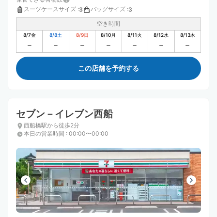
スーツケースサイズ
:
バッグサイズ
:
3
3
空き時間
8/7
金
8/8
土
8/9
日
8/10
月
8/11
火
8/12
水
8/13
木
この店舗を予約する
セブン－イレブン西船
西船橋駅から徒歩2分
本日の営業時間
:
00:00〜00:00