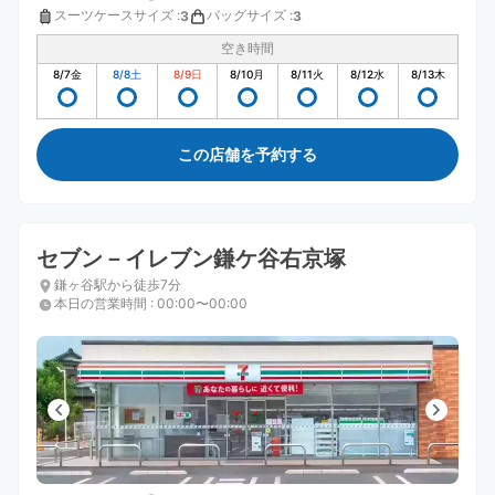
スーツケースサイズ
:
バッグサイズ
:
3
3
空き時間
8/7
金
8/8
土
8/9
日
8/10
月
8/11
火
8/12
水
8/13
木
この店舗を予約する
セブン－イレブン鎌ケ谷右京塚
鎌ヶ谷駅から徒歩7分
本日の営業時間
:
00:00〜00:00