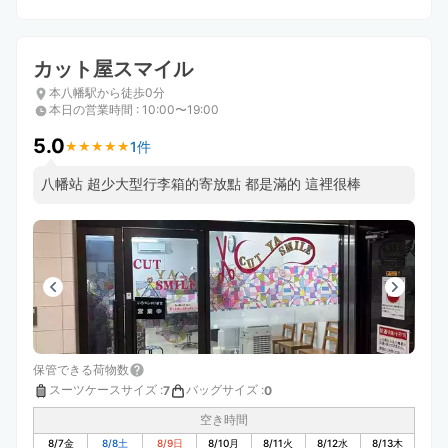
カット屋スマイル
本八幡駅から徒歩0分
本日の営業時間
:
10:00〜19:00
5.0
1件
★
★
★
★
★
★
★
★
★
★
八幡站 超少大型行李箱的寄放點 都是滿的 這裡很棒
保管できる荷物数
スーツケースサイズ
:
バッグサイズ
:
7
0
空き時間
8/7
金
8/8
土
8/9
日
8/10
月
8/11
火
8/12
水
8/13
木