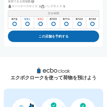
保管できる荷物数
スーツケースサイズ
:
バッグサイズ
:
3
5
空き時間
8/7
金
8/8
土
8/9
日
8/10
月
8/11
火
8/12
水
8/13
木
この店舗を予約する
船橋法典駅周辺のおすすめコインロッカー
1件
エクボクロークを使って荷物を預けよう