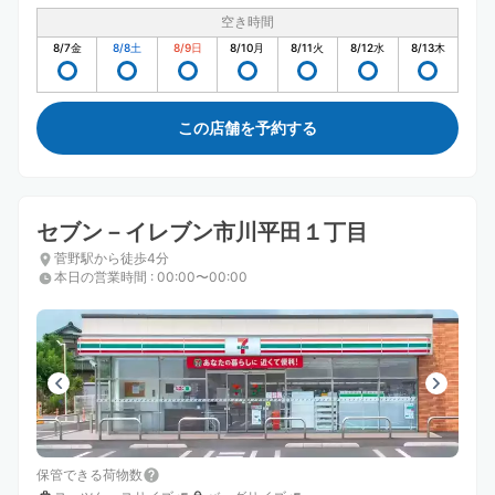
空き時間
8/7
金
8/8
土
8/9
日
8/10
月
8/11
火
8/12
水
8/13
木
この店舗を予約する
セブン－イレブン市川平田１丁目
菅野駅から徒歩4分
本日の営業時間
:
00:00〜00:00
保管できる荷物数