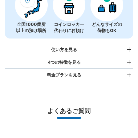
全国1000箇所
コインロッカー
どんなサイズの
以上の預け場所
代わりにお預け
荷物もOK
使い方を見る
4つの特徴を見る
料金プランを見る
バッグサイズ
¥500
/
日
最大辺が45cm未満の大きさのお荷物（リュック、ハンド
よくあるご質問
バッグ、お手荷物など）
スマホからお店と日時を

全国1,000箇所以上と提携
指定して事前予約
JR船橋法典駅改札外コインロッカー
北は北海道から南は沖縄まで都市部を中心に全国で利用可能なサービスです
JR船橋法典駅駅から徒歩0分
スーツケースサイズ