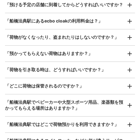
本日の営業時間
:
05:00
〜
23:59
¥800
「預ける予定の店舗に到着してからどうすればいいですか？
/
日
改札を出て右手にあります。隣りには郵便局の宅配ロッカ
ーがあります。
最大辺が45cm以上の大きさのお荷物（スーツケース、楽
「船橋法典駅にあるecbo cloakの利用料金は？」
器、ベビーカーなど）
「荷物がなくなったり、盗まれたりはしないのですか？」
好立地 / 好条件店舗も多数
お店で荷物の写真を

「預かってもらえない荷物はありますか？」
アクセスの良い駅ナカ店舗や24時間営業店舗等も多数提携しています
撮ってもらいチェックイン完了
「荷物を引き取る時は、どうすればいいですか？」
「どこに荷物は保管されるのですか？」
保管できる荷物数
中
:
3
/
¥500
小
:
10
/
¥400
支払い方法
「船橋法典駅でベビーカーや大型スポーツ用品、楽器類を預
現金
かってもらえる場所はありますか？」
このコインロッカーの位置を見る
どんなサイズの荷物もOK
「船橋法典駅ではどこで荷物預かりを利用できますか？」
手ぶらで1日快適に！
楽器、ベビーカー、ゴルフバッグ等、1人が持てる大きさの荷物であればどんなサイズでも
OK