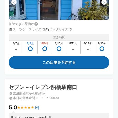
保管できる荷物数
スーツケースサイズ
:
バッグサイズ
:
3
3
空き時間
8/7
金
8/8
土
8/9
日
8/10
月
8/11
火
8/12
水
8/13
木
この店舗を予約する
セブン－イレブン船橋駅南口
京成船橋駅から徒歩1分
本日の営業時間
:
00:00〜00:00
5.0
1件
★
★
★
★
★
★
★
★
★
★
thank you very much 🙏