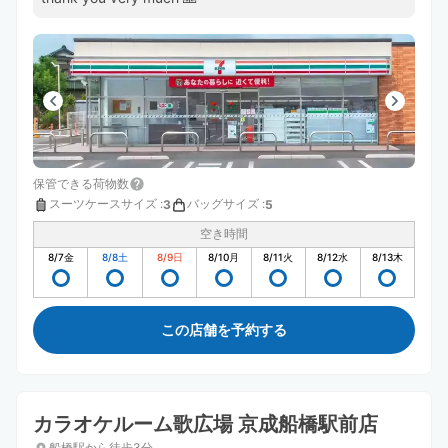
保管できる荷物数
スーツケースサイズ
:
バッグサイズ
:
3
5
空き時間
8/7
金
8/8
土
8/9
日
8/10
月
8/11
火
8/12
水
8/13
木
この店舗を予約する
カラオケルーム歌広場 京成船橋駅前店
船橋駅から徒歩3分