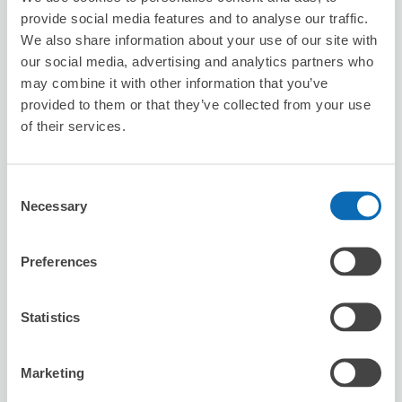
8/7
金
8/8
土
8/9
日
8/10
月
8/11
火
8/12
水
8/13
木
provide social media features and to analyse our traffic.
We also share information about your use of our site with
our social media, advertising and analytics partners who
この店舗を予約する
may combine it with other information that you’ve
provided to them or that they’ve collected from your use
of their services.
カラオケの鉄人 船橋店
船橋駅から徒歩3分
Consent
本日の営業時間
:
11:00〜06:00
Necessary
Selection
Preferences
Statistics
保管できる荷物数
Marketing
スーツケースサイズ
:
バッグサイズ
:
10
10
空き時間