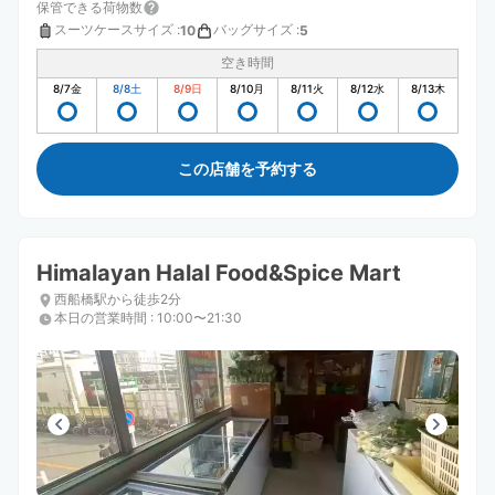
保管できる荷物数
スーツケースサイズ
:
バッグサイズ
:
10
5
空き時間
8/7
金
8/8
土
8/9
日
8/10
月
8/11
火
8/12
水
8/13
木
この店舗を予約する
Himalayan Halal Food&Spice Mart
西船橋駅から徒歩2分
本日の営業時間
:
10:00〜21:30