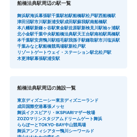
船橋法典駅周辺の駅一覧
舞浜駅
海浜幕張駅
千葉駅
柏駅
船橋駅
松戸駅
西船橋駅
津田沼駅
市川駅
新浦安駅
成田駅
蘇我駅
南船橋駅
本八幡駅
新鎌ヶ谷駅
東金駅
佐原駅
新検見川駅
袖ヶ浦駅
北小金駅
千葉中央駅
船橋法典駅
天王台駅
南柏駅
馬橋駅
本千葉駅
安房鴨川駅
稲毛駅
我孫子駅
鎌取駅
市川塩浜駅
千葉みなと駅
船橋競馬場駅
新松戸駅
リゾートゲートウェイ・ステーション駅
北松戸駅
木更津駅
幕張駅
浦安駅
船橋法典駅周辺の施設一覧
東京ディズニーシー
東京ディズニーランド
成田国際空港
幕張メッセ
舞浜イクスピアリ・IKSPIARI
マザー牧場
ZOZOマリンスタジアム
ドリームゲート舞浜
ららぽーとTOKYO-BAY
中山競馬場
舞浜アンフィシアター
鴨川シーワールド
流山おおたかの森S･C