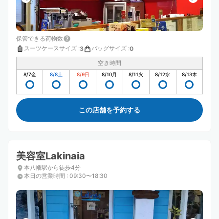
保管できる荷物数
スーツケースサイズ
:
バッグサイズ
:
3
0
空き時間
8/7
金
8/8
土
8/9
日
8/10
月
8/11
火
8/12
水
8/13
木
この店舗を予約する
美容室Lakinaia
本八幡駅から徒歩4分
本日の営業時間
:
09:30〜18:30