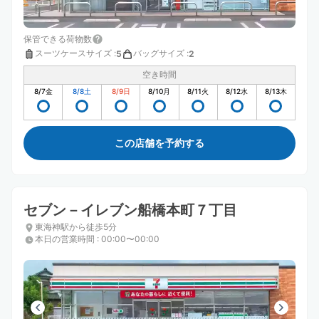
保管できる荷物数
スーツケースサイズ
:
バッグサイズ
:
5
2
空き時間
8/7
金
8/8
土
8/9
日
8/10
月
8/11
火
8/12
水
8/13
木
この店舗を予約する
セブン－イレブン船橋本町７丁目
東海神駅から徒歩5分
本日の営業時間
:
00:00〜00:00