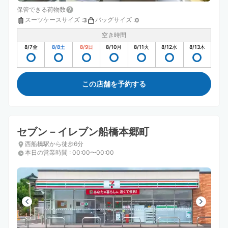
保管できる荷物数
スーツケースサイズ
:
バッグサイズ
:
3
0
空き時間
8/7
金
8/8
土
8/9
日
8/10
月
8/11
火
8/12
水
8/13
木
この店舗を予約する
セブン－イレブン船橋本郷町
西船橋駅から徒歩6分
本日の営業時間
:
00:00〜00:00