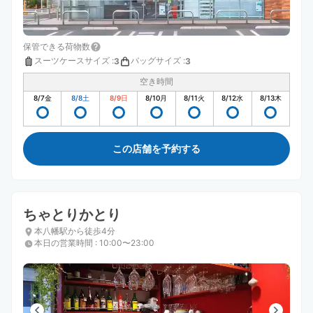
保管できる荷物数
スーツケースサイズ
:
バッグサイズ
:
3
3
空き時間
8/7
金
8/8
土
8/9
日
8/10
月
8/11
火
8/12
水
8/13
木
この店舗を予約する
ちゃとりかとり
本八幡駅から徒歩4分
本日の営業時間
:
10:00〜23:00