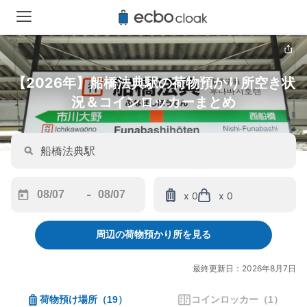
【2026年】船橋法典駅の荷物預かり所空き状
況＆コインロッカーまとめ
-
x 0
x 0
Navigate
Navigate
forward
backward
周辺の荷物預かり所を見る
to
to
interact
interact
with
with
最終更新日：2026年8月7日
the
the
calendar
calendar
荷物預け場所
（
19
）
コインロッカー
（
1
）
and
and