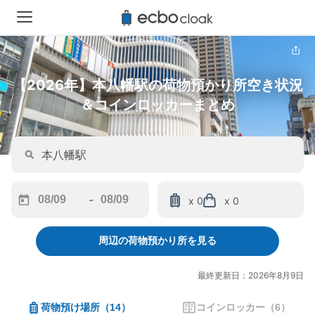
【2026年】本八幡駅の荷物預かり所空き状況
＆コインロッカーまとめ
-
x 0
x 0
Navigate
Navigate
forward
backward
周辺の荷物預かり所を見る
to
to
interact
interact
with
with
最終更新日：2026年8月9日
the
the
calendar
calendar
荷物預け場所
（
14
）
コインロッカー
（
6
）
and
and