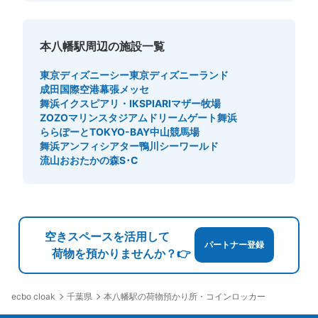
このコインロッカーの位置を見る
本八幡駅周辺の施設一覧
東京ディズニーシー
東京ディズニーランド
成田国際空港
幕張メッセ
舞浜イクスピアリ・IKSPIARI
マザー牧場
ZOZOマリンスタジアム
ドリームゲート舞浜
ららぽーとTOKYO-BAY
中山競馬場
舞浜アンフィシアター
鴨川シーワールド
流山おおたかの森S･C
空きスペースを活用して
パートナー登録
荷物を預かりませんか？👉
千葉県
本八幡駅の荷物預かり所・コインロッカー
ecbo cloak