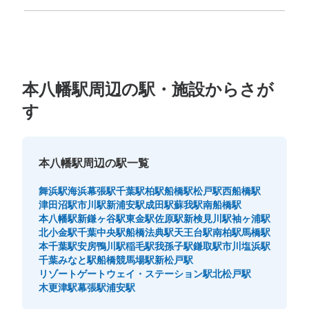
福岡県
佐賀県
長崎県
熊本県
大分県
宮崎県
鹿児島県
沖縄県
都営地下鉄本八幡駅コインロッカー
都営地下鉄本八幡駅駅から徒歩1分
本日の営業時間
:
05:00
〜
00:09
本八幡駅周辺の駅・施設からさが
A4b出口付近に位置する。近くに改札がある。
す
本八幡駅周辺の駅一覧
舞浜駅
海浜幕張駅
千葉駅
柏駅
船橋駅
松戸駅
西船橋駅
津田沼駅
市川駅
新浦安駅
成田駅
蘇我駅
南船橋駅
本八幡駅
新鎌ヶ谷駅
東金駅
佐原駅
新検見川駅
袖ヶ浦駅
北小金駅
千葉中央駅
船橋法典駅
天王台駅
南柏駅
馬橋駅
本千葉駅
安房鴨川駅
稲毛駅
我孫子駅
鎌取駅
市川塩浜駅
保管できる荷物数
千葉みなと駅
船橋競馬場駅
新松戸駅
中
:
3
/
¥500
小
:
15
/
¥400
リゾートゲートウェイ・ステーション駅
北松戸駅
支払い方法
木更津駅
幕張駅
浦安駅
現金