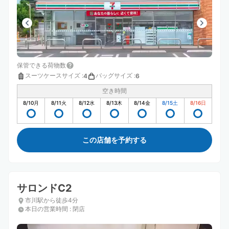
保管できる荷物数
スーツケースサイズ
:
バッグサイズ
:
4
6
空き時間
8/10
月
8/11
火
8/12
水
8/13
木
8/14
金
8/15
土
8/16
日
この店舗を予約する
サロンドC2
市川駅から徒歩4分
本日の営業時間
:
閉店