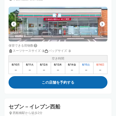
保管できる荷物数
スーツケースサイズ
:
バッグサイズ
:
3
3
空き時間
8/10
月
8/11
火
8/12
水
8/13
木
8/14
金
8/15
土
8/16
日
この店舗を予約する
セブン－イレブン西船
西船橋駅から徒歩2分