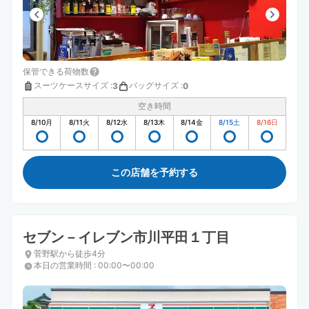
保管できる荷物数
スーツケースサイズ
:
バッグサイズ
:
3
0
空き時間
8/10
月
8/11
火
8/12
水
8/13
木
8/14
金
8/15
土
8/16
日
この店舗を予約する
セブン－イレブン市川平田１丁目
菅野駅から徒歩4分
本日の営業時間
:
00:00〜00:00