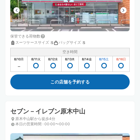
保管できる荷物数
スーツケースサイズ
:
バッグサイズ
:
5
5
空き時間
8/10
月
8/11
火
8/12
水
8/13
木
8/14
金
8/15
土
8/16
日
この店舗を予約する
セブン－イレブン原木中山
原木中山駅から徒歩4分
本日の営業時間
:
00:00〜00:00