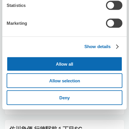
西船橋駅から徒歩4分
Statistics
本日の営業時間
:
10:00〜19:00
Marketing
Show details
保管できる荷物数
Allow all
スーツケースサイズ
:
バッグサイズ
:
3
0
空き時間
Allow selection
8/10
月
8/11
火
8/12
水
8/13
木
8/14
金
8/15
土
8/16
日
Deny
この店舗を予約する