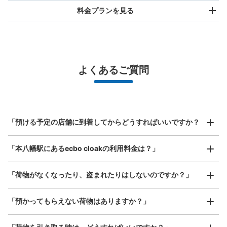
料金プランを見る
バッグサイズ
¥500
/
日
最大辺が45cm未満の大きさのお荷物（リュック、ハンド
よくあるご質問
バッグ、お手荷物など）
スマホからお店と日時を

全国1,000箇所以上と提携
指定して事前予約
JR本八幡駅北口コインロッカー
北は北海道から南は沖縄まで都市部を中心に全国で利用可能なサービスです
JR本八幡駅駅から徒歩1分
スーツケースサイズ
本日の営業時間
:
04:39
〜
00:50
¥800
「預ける予定の店舗に到着してからどうすればいいですか？
/
日
北口の階段の手前に位置する。
最大辺が45cm以上の大きさのお荷物（スーツケース、楽
「本八幡駅にあるecbo cloakの利用料金は？」
器、ベビーカーなど）
「荷物がなくなったり、盗まれたりはしないのですか？」
好立地 / 好条件店舗も多数
お店で荷物の写真を

「預かってもらえない荷物はありますか？」
アクセスの良い駅ナカ店舗や24時間営業店舗等も多数提携しています
撮ってもらいチェックイン完了