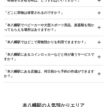
「荷物を引き取る時は、どうすればいいですか？」
保管できる荷物数
「どこに荷物は保管されるのですか？」
中
:
3
/
¥500
小
:
20
/
¥400
支払い方法
現金
「本八幡駅でベビーカーや大型スポーツ用品、楽器類を預か
ってもらえる場所はありますか？」
このコインロッカーの位置を見る
どんなサイズの荷物もOK
「本八幡駅ではどこで荷物預かりを利用できますか？」
手ぶらで1日快適に！
楽器、ベビーカー、ゴルフバッグ等、1人が持てる大きさの荷物であればどんなサイズでも
OK
「本八幡駅にあるコインロッカーなどと何が違うサービスで
JR本八幡駅改札コインロッカー
すか？」
JR本八幡駅駅から徒歩1分
本日の営業時間
:
04:39
〜
00:50
「本八幡駅にある店舗は、何日前から予約の作成ができます
改札の隣に位置する。改札内のコインロッカーと隣接して
か？」
いる。
万が一に備えた安心補償
本八幡駅の人気預かりエリア
荷物の破損、盗難等万が一に備えた保証も完備で安心