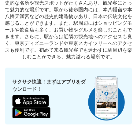
史的な名所や観光スポットがたくさんあり、観光客にとっ
ロッカーと隣接している。
て魅力的な場所です。駅から徒歩圏内には、本八幡宿や本
八幡天満宮などの歴史的建造物があり、日本の伝統文化を
感じることができます。また、駅周辺にはショッピングモ
ールや飲食店も多く、お買い物やグルメを楽しむこともで
きます。さらに、駅からは近隣の観光地へのアクセスも良
く、東京ディズニーランドや東京スカイツリーへのアクセ
スも便利です。初めて来る観光客でも迷わずに駅周辺を楽
しむことができる、魅力溢れる場所です。
保管できる荷物数
サクサク快適！まずはアプリをダ
中
:
3
/
¥500
小
:
15
/
¥400
支払い方法
ウンロード！
現金
このコインロッカーの位置を見る
都営地下鉄本八幡駅コインロッカー