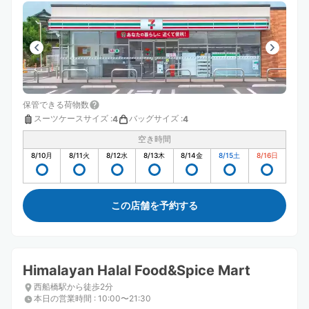
保管できる荷物数
スーツケースサイズ
:
バッグサイズ
:
4
4
空き時間
8/10
月
8/11
火
8/12
水
8/13
木
8/14
金
8/15
土
8/16
日
この店舗を予約する
Himalayan Halal Food&Spice Mart
西船橋駅から徒歩2分
本日の営業時間
:
10:00〜21:30