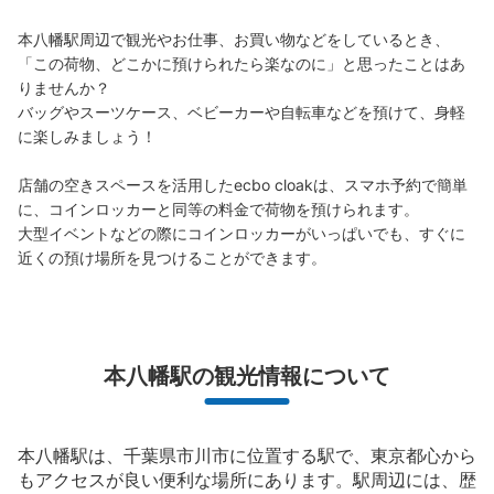
本八幡駅周辺で観光やお仕事、お買い物などをしているとき、
「この荷物、どこかに預けられたら楽なのに」と思ったことはあ
りませんか？

バッグやスーツケース、ベビーカーや自転車などを預けて、身軽
に楽しみましょう！

店舗の空きスペースを活用したecbo cloakは、スマホ予約で簡単
保管できる荷物数
に、コインロッカーと同等の料金で荷物を預けられます。

大
:
2
/
¥700
中
:
2
/
¥500
小
:
13
/
¥400
大型イベントなどの際にコインロッカーがいっぱいでも、すぐに
支払い方法
近くの預け場所を見つけることができます。
現金, ICカード, QR決済
このコインロッカーの位置を見る
本八幡駅の観光情報について
都営地下鉄本八幡駅コインロッカー
都営地下鉄本八幡駅駅から徒歩1分
本八幡駅は、千葉県市川市に位置する駅で、東京都心から
本日の営業時間
:
05:00
〜
00:09
もアクセスが良い便利な場所にあります。駅周辺には、歴
A1〜A3出口の近くに位置する。ICカードが使えるコイン