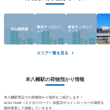
東京ディズニー
東京ディズニー
保管できる荷物数
中山競馬場
成田
シー
ランド
小
:
15
/
¥400
支払い方法
現金
このコインロッカーの位置を見る
エリア一覧を見る
JR本八幡駅改札内コインロッカー
本八幡駅の荷物預かり情報
JR本八幡駅駅から徒歩1分
本日の営業時間
:
04:39
〜
00:50
改札の隣に位置する。改札外のコインロッカーと隣接して
いる。
本八幡駅周辺での荷物預かり場所をご紹介します！

ecbo cloak（エクボクローク）加盟店やコインロッカーの場所を
随時更新して掲載していきます。
