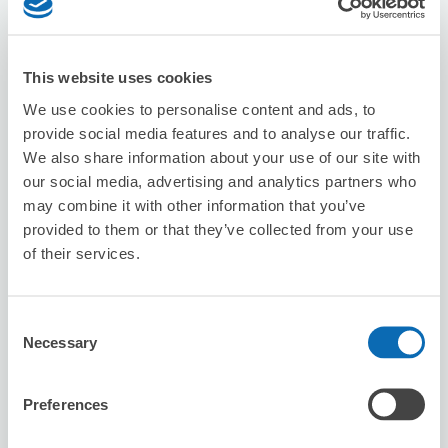
本日の営業時間
:
00:00〜00:00
This website uses cookies
We use cookies to personalise content and ads, to
provide social media features and to analyse our traffic.
We also share information about your use of our site with
our social media, advertising and analytics partners who
保管できる荷物数
may combine it with other information that you’ve
スーツケースサイズ
:
バッグサイズ
:
5
2
provided to them or that they’ve collected from your use
空き時間
of their services.
8/10
月
8/11
火
8/12
水
8/13
木
8/14
金
8/15
土
8/16
日
Consent
Necessary
この店舗を予約する
Selection
Preferences
北里整骨院