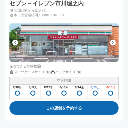
セブン－イレブン市川堀之内
北国分駅から徒歩2分
本日の営業時間
:
00:00〜00:00
保管できる荷物数
スーツケースサイズ
:
バッグサイズ
:
10
10
空き時間
8/10
月
8/11
火
8/12
水
8/13
木
8/14
金
8/15
土
8/16
日
この店舗を予約する