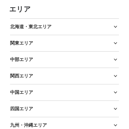
都営地下鉄本八幡駅駅から徒歩1分
エリア
本日の営業時間
:
05:00
〜
00:09
A1〜A3出口の近くに位置する。現金専用のコインロッカ
ーと隣接している。
北海道・東北エリア
北海道
青森県
岩手県
宮城県
秋田県
山形県
福島県
関東エリア
茨城県
栃木県
群馬県
埼玉県
千葉県
東京都
神奈川県
中部エリア
新潟県
富山県
石川県
福井県
山梨県
長野県
岐阜県
静岡県
愛知県
関西エリア
三重県
滋賀県
京都府
大阪府
兵庫県
奈良県
和歌山県
保管できる荷物数
中国エリア
中
:
3
/
¥500
小
:
11
/
¥400
鳥取県
島根県
岡山県
広島県
山口県
支払い方法
現金, ICカード
四国エリア
徳島県
香川県
愛媛県
高知県
このコインロッカーの位置を見る
九州・沖縄エリア