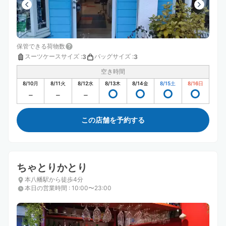
保管できる荷物数
スーツケースサイズ
:
バッグサイズ
:
3
3
空き時間
8/10
月
8/11
火
8/12
水
8/13
木
8/14
金
8/15
土
8/16
日
この店舗を予約する
ちゃとりかとり
本八幡駅から徒歩4分
本日の営業時間
:
10:00〜23:00