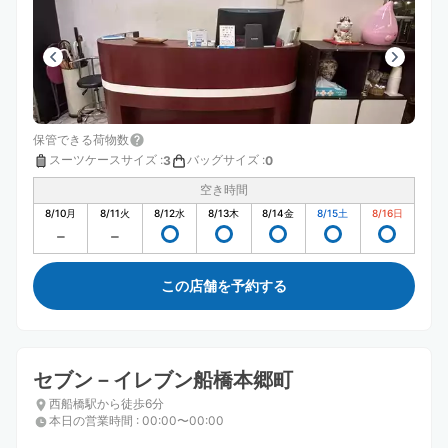
保管できる荷物数
スーツケースサイズ
:
バッグサイズ
:
3
0
空き時間
8/10
月
8/11
火
8/12
水
8/13
木
8/14
金
8/15
土
8/16
日
この店舗を予約する
セブン－イレブン船橋本郷町
西船橋駅から徒歩6分
本日の営業時間
:
00:00〜00:00