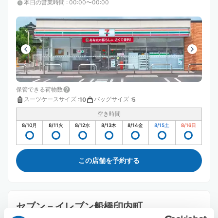
本日の営業時間
:
00:00〜00:00
保管できる荷物数
スーツケースサイズ
:
バッグサイズ
:
10
5
空き時間
8/10
月
8/11
火
8/12
水
8/13
木
8/14
金
8/15
土
8/16
日
この店舗を予約する
セブン－イレブン船橋印内町
西船橋駅から徒歩3分