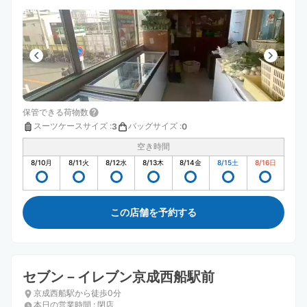
保管できる荷物数
スーツケースサイズ
:
バッグサイズ
:
3
0
空き時間
8/10
月
8/11
火
8/12
水
8/13
木
8/14
金
8/15
土
8/16
日
この店舗を予約する
セブン－イレブン京成西船駅前
京成西船駅から徒歩0分
本日の営業時間
:
閉店