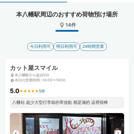
select
select
a
a
本八幡駅周辺のおすすめ荷物預け場所
date.
date.
Press
Press
14件
the
the
question
question
mark
mark
key
今日利用可
key
明日利用可
24時間営業
to
to
get
get
the
the
カット屋スマイル
keyboard
keyboard
本八幡駅から徒歩0分
shortcuts
shortcuts
本日の営業時間
:
10:00〜19:00
for
for
changing
changing
5.0
1件
★
★
★
★
★
★
★
★
★
★
dates.
dates.
八幡站 超少大型行李箱的寄放點 都是滿的 這裡很棒