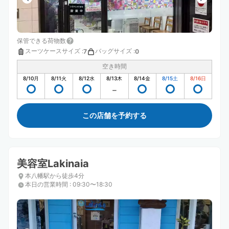
保管できる荷物数
スーツケースサイズ
:
バッグサイズ
:
7
0
空き時間
8/10
月
8/11
火
8/12
水
8/13
木
8/14
金
8/15
土
8/16
日
この店舗を予約する
美容室Lakinaia
本八幡駅から徒歩4分
本日の営業時間
:
09:30〜18:30