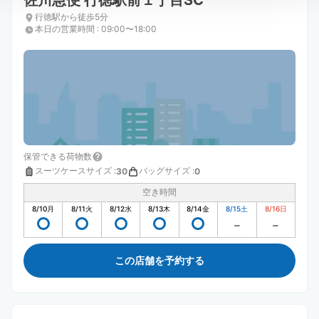
佐川急便 行徳駅前１丁目SC
行徳駅から徒歩5分
本日の営業時間
:
09:00〜18:00
保管できる荷物数
スーツケースサイズ
:
バッグサイズ
:
30
0
空き時間
8/10
月
8/11
火
8/12
水
8/13
木
8/14
金
8/15
土
8/16
日
この店舗を予約する