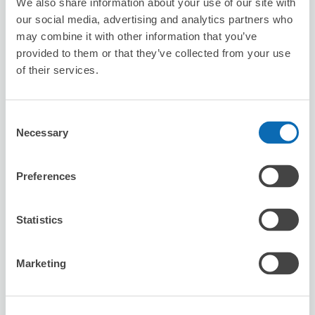
この店舗を予約する
We also share information about your use of our site with
our social media, advertising and analytics partners who
may combine it with other information that you’ve
provided to them or that they’ve collected from your use
セブン－イレブン西船
of their services.
西船橋駅から徒歩2分
本日の営業時間
:
00:00〜00:00
Consent
Necessary
Selection
Preferences
Statistics
保管できる荷物数
スーツケースサイズ
:
バッグサイズ
:
10
5
空き時間
Marketing
8/8
土
8/9
日
8/10
月
8/11
火
8/12
水
8/13
木
8/14
金