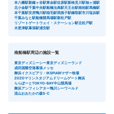
本八幡駅
新鎌ヶ谷駅
東金駅
佐原駅
新検見川駅
袖ヶ浦駅
北小金駅
千葉中央駅
船橋法典駅
天王台駅
南柏駅
馬橋駅
本千葉駅
安房鴨川駅
稲毛駅
我孫子駅
鎌取駅
市川塩浜駅
千葉みなと駅
船橋競馬場駅
新松戸駅
リゾートゲートウェイ・ステーション駅
北松戸駅
木更津駅
幕張駅
浦安駅
南船橋駅周辺の施設一覧
東京ディズニーシー
東京ディズニーランド
成田国際空港
幕張メッセ
舞浜イクスピアリ・IKSPIARI
マザー牧場
ZOZOマリンスタジアム
ドリームゲート舞浜
ららぽーとTOKYO-BAY
中山競馬場
舞浜アンフィシアター
鴨川シーワールド
流山おおたかの森S･C