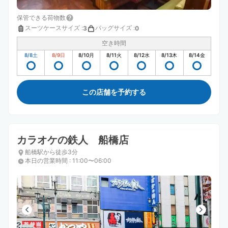
保管できる荷物数
スーツケースサイズ
:
バッグサイズ
:
3
0
空き時間
8/8
土
8/9
日
8/10
月
8/11
火
8/12
水
8/13
木
8/14
金
この店舗を予約する
カラオケの鉄人 船橋店
船橋駅から徒歩3分
本日の営業時間
:
11:00〜06:00