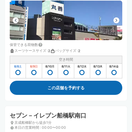
保管できる荷物数
スーツケースサイズ
:
バッグサイズ
:
2
2
空き時間
8/8
土
8/9
日
8/10
月
8/11
火
8/12
水
8/13
木
8/14
金
この店舗を予約する
セブン－イレブン船橋駅南口
京成船橋駅から徒歩1分
本日の営業時間
:
00:00〜00:00