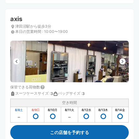
axis
津田沼駅から徒歩3分
本日の営業時間
:
10:00〜19:00
保管できる荷物数
スーツケースサイズ
:
バッグサイズ
:
3
3
空き時間
8/8
土
8/9
日
8/10
月
8/11
火
8/12
水
8/13
木
8/14
金
この店舗を予約する