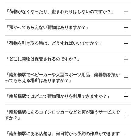
「荷物がなくなったり、盗まれたりはしないのですか？」
好立地 / 好条件店舗も多数
お店で荷物の写真を

「預かってもらえない荷物はありますか？」
アクセスの良い駅ナカ店舗や24時間営業店舗等も多数提携しています
撮ってもらいチェックイン完了
「荷物を引き取る時は、どうすればいいですか？」
「どこに荷物は保管されるのですか？」
「南船橋駅でベビーカーや大型スポーツ用品、楽器類を預か
ってもらえる場所はありますか？」
どんなサイズの荷物もOK
「南船橋駅ではどこで荷物預かりを利用できますか？」
手ぶらで1日快適に！
楽器、ベビーカー、ゴルフバッグ等、1人が持てる大きさの荷物であればどんなサイズでも
OK
「南船橋駅にあるコインロッカーなどと何が違うサービスで
すか？」
「南船橋駅にある店舗は、何日前から予約の作成ができます