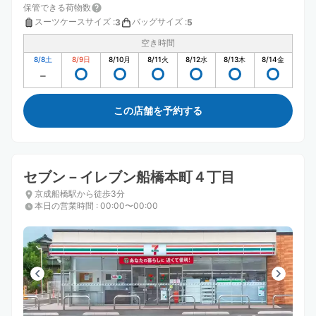
保管できる荷物数
スーツケースサイズ
:
バッグサイズ
:
3
5
空き時間
8/8
土
8/9
日
8/10
月
8/11
火
8/12
水
8/13
木
8/14
金
この店舗を予約する
セブン－イレブン船橋本町４丁目
京成船橋駅から徒歩3分
本日の営業時間
:
00:00〜00:00