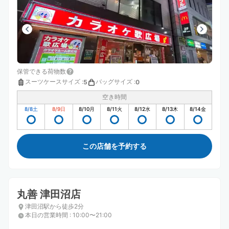
保管できる荷物数
スーツケースサイズ
:
バッグサイズ
:
5
0
空き時間
8/8
土
8/9
日
8/10
月
8/11
火
8/12
水
8/13
木
8/14
金
この店舗を予約する
丸善 津田沼店
津田沼駅から徒歩2分
本日の営業時間
:
10:00〜21:00