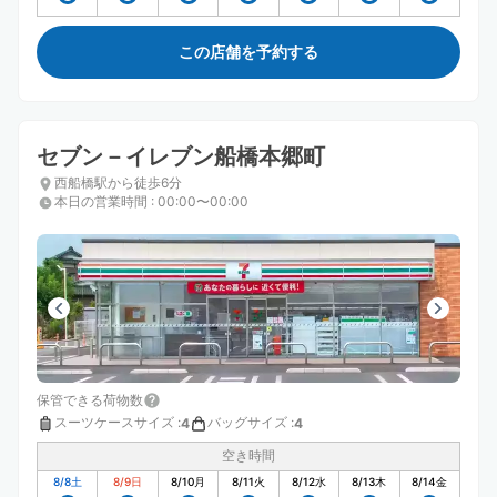
この店舗を予約する
セブン－イレブン船橋本郷町
西船橋駅から徒歩6分
本日の営業時間
:
00:00〜00:00
保管できる荷物数
スーツケースサイズ
:
バッグサイズ
:
4
4
空き時間
8/8
土
8/9
日
8/10
月
8/11
火
8/12
水
8/13
木
8/14
金