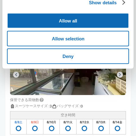
Show details
この店舗を予約する
Allow all
Himalayan Halal Food&Spice Mart
Allow selection
西船橋駅から徒歩2分
本日の営業時間
:
10:00〜21:30
Deny
保管できる荷物数
スーツケースサイズ
:
バッグサイズ
:
3
0
空き時間
8/8
土
8/9
日
8/10
月
8/11
火
8/12
水
8/13
木
8/14
金