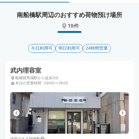
select
select
a
a
南船橋駅周辺のおすすめ荷物預け場所
date.
date.
Press
Press
19件
the
the
question
question
mark
mark
key
今日利用可
key
明日利用可
24時間営業
to
to
get
get
the
the
武内理容室
keyboard
keyboard
船橋競馬場駅から徒歩3分
shortcuts
shortcuts
本日の営業時間
:
09:00〜18:00
for
for
changing
changing
dates.
dates.
保管できる荷物数