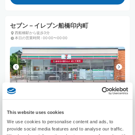
セブン－イレブン船橋印内町
西船橋駅から徒歩3分
本日の営業時間
:
00:00〜00:00
保管できる荷物数
スーツケースサイズ
:
バッグサイズ
:
5
2
空き時間
This website uses cookies
8/8
土
8/9
日
8/10
月
8/11
火
8/12
水
8/13
木
8/14
金
We use cookies to personalise content and ads, to
provide social media features and to analyse our traffic.