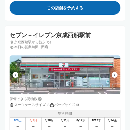
この店舗を予約する
セブン－イレブン京成西船駅前
京成西船駅から徒歩0分
本日の営業時間
:
閉店
保管できる荷物数
スーツケースサイズ
:
バッグサイズ
:
3
3
空き時間
8/8
土
8/9
日
8/10
月
8/11
火
8/12
水
8/13
木
8/14
金