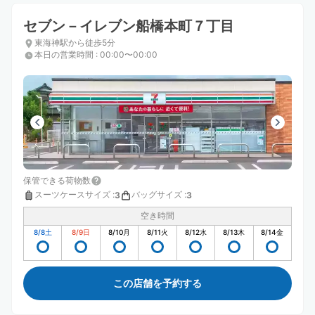
セブン－イレブン船橋本町７丁目
東海神駅から徒歩5分
本日の営業時間
:
00:00〜00:00
保管できる荷物数
スーツケースサイズ
:
バッグサイズ
:
3
3
空き時間
8/8
土
8/9
日
8/10
月
8/11
火
8/12
水
8/13
木
8/14
金
この店舗を予約する