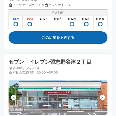
スーツケースサイズ
:
バッグサイズ
:
3
2
空き時間
8/8
土
8/9
日
8/10
月
8/11
火
8/12
水
8/13
木
8/14
金
この店舗を予約する
セブン－イレブン習志野谷津２丁目
谷津駅から徒歩7分
本日の営業時間
:
00:00〜00:00