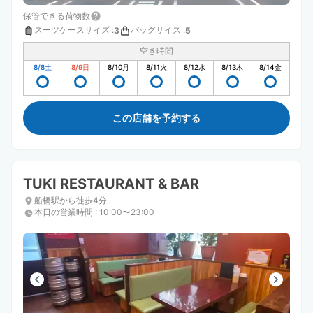
保管できる荷物数
スーツケースサイズ
:
バッグサイズ
:
3
5
空き時間
8/8
土
8/9
日
8/10
月
8/11
火
8/12
水
8/13
木
8/14
金
この店舗を予約する
TUKI RESTAURANT & BAR
船橋駅から徒歩4分
本日の営業時間
:
10:00〜23:00