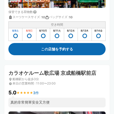
保管できる荷物数
スーツケースサイズ
:
バッグサイズ
:
10
10
空き時間
8/8
土
8/9
日
8/10
月
8/11
火
8/12
水
8/13
木
8/14
金
この店舗を予約する
カラオケルーム歌広場 京成船橋駅前店
船橋駅から徒歩3分
本日の営業時間
:
11:00〜23:00
5.0
3件
★
★
★
★
★
★
★
★
★
★
真的非常簡單安全又方便