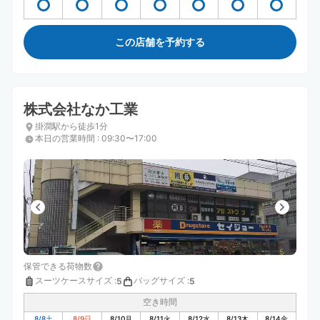
この店舗を予約する
株式会社なか工業
掛澗駅から徒歩1分
本日の営業時間
:
09:30〜17:00
保管できる荷物数
スーツケースサイズ
:
バッグサイズ
:
5
5
空き時間
8/8
土
8/9
日
8/10
月
8/11
火
8/12
水
8/13
木
8/14
金