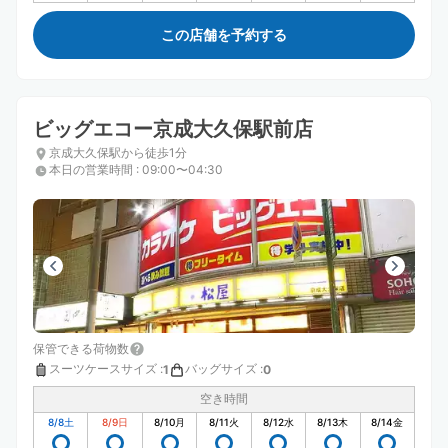
この店舗を予約する
ビッグエコー京成大久保駅前店
京成大久保駅から徒歩1分
本日の営業時間
:
09:00〜04:30
保管できる荷物数
スーツケースサイズ
:
バッグサイズ
:
1
0
空き時間
8/8
土
8/9
日
8/10
月
8/11
火
8/12
水
8/13
木
8/14
金