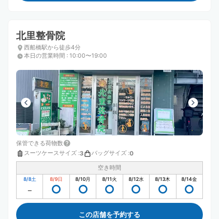
北里整骨院
西船橋駅から徒歩4分
本日の営業時間
:
10:00〜19:00
保管できる荷物数
スーツケースサイズ
:
バッグサイズ
:
3
0
空き時間
8/8
土
8/9
日
8/10
月
8/11
火
8/12
水
8/13
木
8/14
金
この店舗を予約する