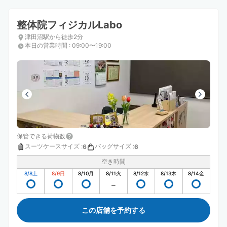
整体院フィジカルLabo
津田沼駅から徒歩2分
本日の営業時間
:
09:00〜19:00
保管できる荷物数
スーツケースサイズ
:
バッグサイズ
:
6
6
空き時間
8/8
土
8/9
日
8/10
月
8/11
火
8/12
水
8/13
木
8/14
金
この店舗を予約する