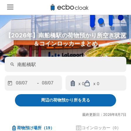
【2026年】南船橋駅の荷物預かり所空き状況
＆コインロッカーまとめ
-
x 0
x 0
Navigate
Navigate
forward
backward
周辺の荷物預かり所を見る
to
to
interact
interact
with
with
最終更新日：2026年8月7日
the
the
calendar
calendar
荷物預け場所
（
19
）
コインロッカー
（
0
）
and
and