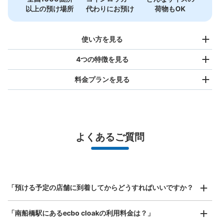
以上の預け場所
代わりにお預け
荷物もOK
使い方を見る
4つの特徴を見る
料金プランを見る
バッグサイズ
¥500
/
日
最大辺が45cm未満の大きさのお荷物（リュック、ハンド
よくあるご質問
バッグ、お手荷物など）
スマホからお店と日時を

全国1,000箇所以上と提携
指定して事前予約
北は北海道から南は沖縄まで都市部を中心に全国で利用可能なサービスです
スーツケースサイズ
¥800
「預ける予定の店舗に到着してからどうすればいいですか？
/
日
最大辺が45cm以上の大きさのお荷物（スーツケース、楽
「南船橋駅にあるecbo cloakの利用料金は？」
器、ベビーカーなど）