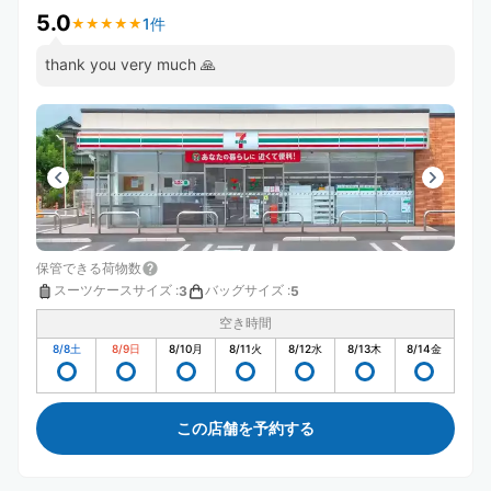
5.0
1件
★
★
★
★
★
★
★
★
★
★
thank you very much 🙏
保管できる荷物数
スーツケースサイズ
:
バッグサイズ
:
3
5
空き時間
8/8
土
8/9
日
8/10
月
8/11
火
8/12
水
8/13
木
8/14
金
この店舗を予約する