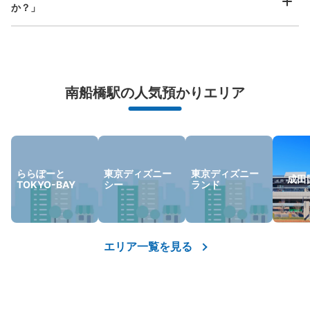
か？」
万が一に備えた安心補償
南船橋駅の人気預かりエリア
荷物の破損、盗難等万が一に備えた保証も完備で安心
ららぽーと
東京ディズニー
東京ディズニー
成田
TOKYO-BAY
シー
ランド
エリア一覧を見る