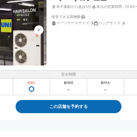
本千葉駅から徒歩5分
本日の営業時間
:
10:00
保管できる荷物数
スーツケースサイズ
:
バッグサイズ
:
3
3
空き時間
8/9
日
8/10
月
8/11
火
この店舗を予約する