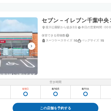
セブン－イレブン千葉中央
葭川公園駅から徒歩3分
本日の営業時間
:
00:
保管できる荷物数
スーツケースサイズ
:
バッグサイズ
:
10
15
空き時間
8/9
日
8/10
月
8/11
火
この店舗を予約する