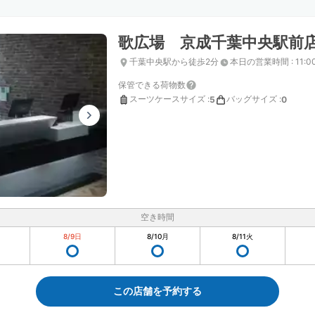
歌広場 京成千葉中央駅前
千葉中央駅から徒歩2分
本日の営業時間
:
11:0
保管できる荷物数
スーツケースサイズ
:
バッグサイズ
:
5
0
空き時間
8/9
日
8/10
月
8/11
火
この店舗を予約する