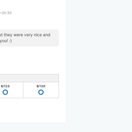
〜20:30
but they were very nice and
you! :)
8/12
水
8/13
木