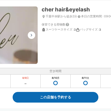
cher hair&eyelash
千葉中央駅から徒歩2分
本日の営業時間
:
09:
保管できる荷物数
スーツケースサイズ
:
バッグサイズ
:
3
3
空き時間
8/9
日
8/10
月
8/11
火
この店舗を予約する