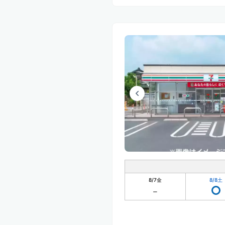
8/7
金
8/8
土