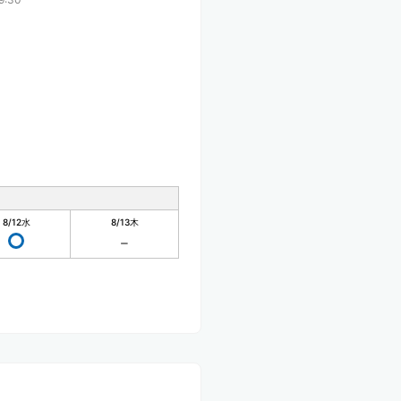
8/12
水
8/13
木