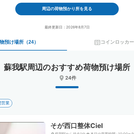
forward
backward
to
to
周辺の荷物預かり所を見る
interact
interact
with
with
the
the
最終更新日：2026年8月7日
calendar
calendar
and
and
物預け場所
（
24
）
コインロッカー
select
select
a
a
date.
date.
Press
Press
蘇我駅周辺のおすすめ荷物預け場所
the
the
question
question
24件
mark
mark
key
key
to
to
get
get
間営業
the
the
keyboard
keyboard
shortcuts
shortcuts
for
for
そが西口整体Ciel
changing
changing
dates.
dates.
蘇我駅から徒歩1分
本日の営業時間
:
10:00〜1