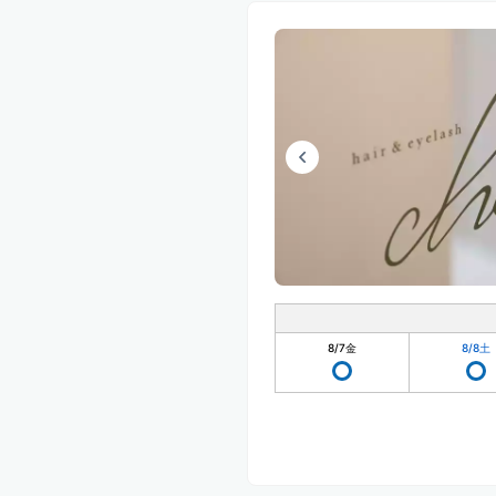
8/7
金
8/8
土