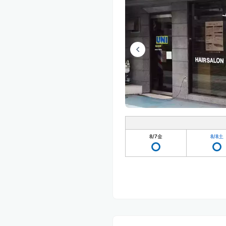
8/7
金
8/8
土