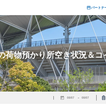
パートナ
駅の荷物預かり所空き状況＆
-
Navigate
Navigate