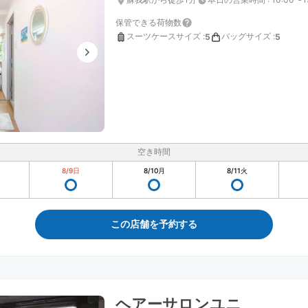
保管できる荷物数
スーツケースサイズ
:
バッグサイズ
:
5
5
空き時間
8/9
日
8/10
月
8/11
火
この店舗を予約する
ヘアーサロンユニ