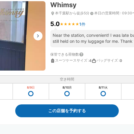
Whimsy
本千葉駅から徒歩5分
本日の営業時間
:
09:30
5.0
1件
★
★
★
★
★
★
★
★
★
★
Near the station, convenient! I was late 
still held on to my luggage for me. Thank 
保管できる荷物数
スーツケースサイズ
:
バッグサイズ
:
4
0
空き時間
8/9
日
8/10
月
8/11
火
この店舗を予約する