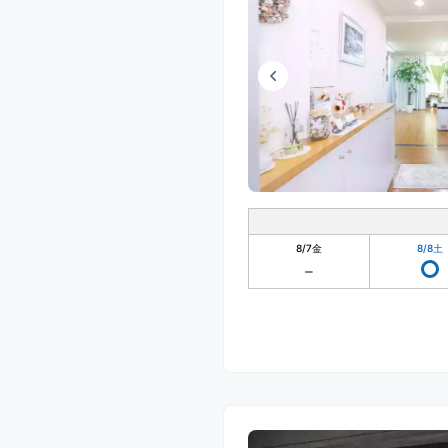
8/7
金
8/8
土