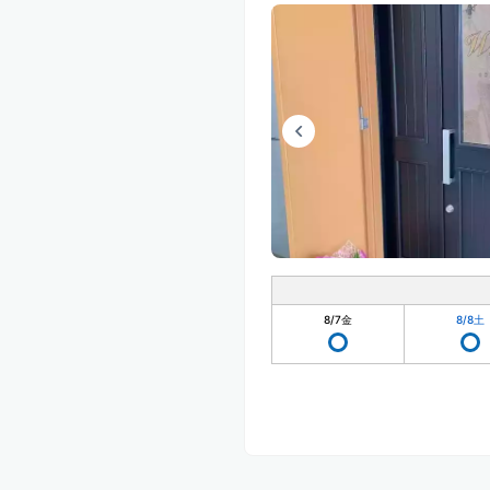
8/7
金
8/8
土