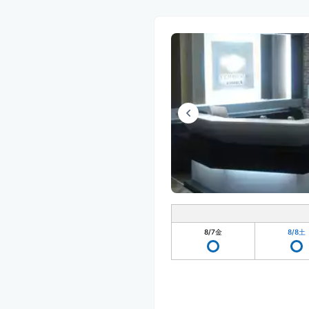
8/7
金
8/8
土