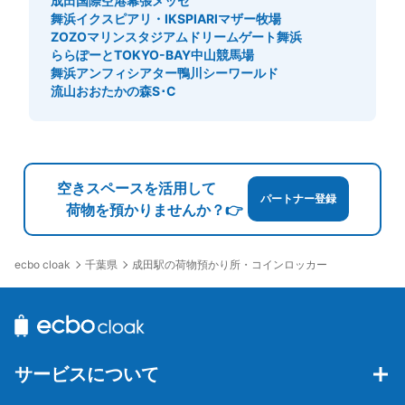
成田国際空港
幕張メッセ
舞浜イクスピアリ・IKSPIARI
マザー牧場
ZOZOマリンスタジアム
ドリームゲート舞浜
ららぽーとTOKYO-BAY
中山競馬場
舞浜アンフィシアター
鴨川シーワールド
流山おおたかの森S･C
空きスペースを活用して
パートナー登録
荷物を預かりませんか？👉
千葉県
成田駅の荷物預かり所・コインロッカー
ecbo cloak
サービスについて