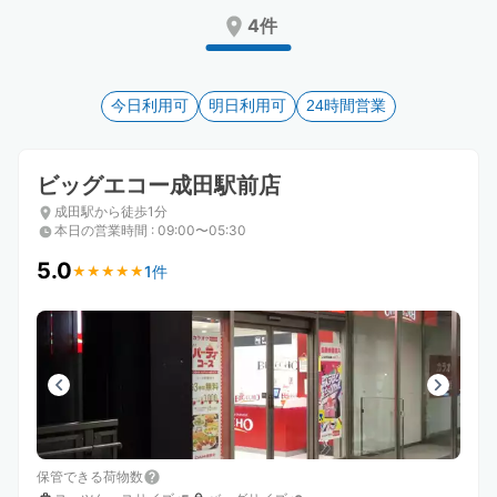
Press
Press
4件
the
the
question
question
mark
mark
key
今日利用可
key
明日利用可
24時間営業
to
to
get
get
the
the
ビッグエコー成田駅前店
keyboard
keyboard
成田駅から徒歩1分
shortcuts
shortcuts
本日の営業時間
:
09:00〜05:30
for
for
changing
changing
5.0
1件
★
★
★
★
★
★
★
★
★
★
dates.
dates.
保管できる荷物数