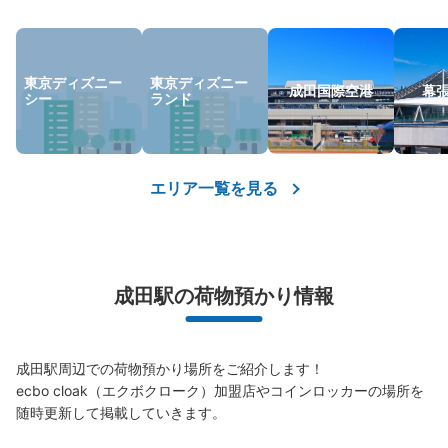
東京ディズニー
東京ディズニー
成田国際空港
幕
シー
ランド
エリア一覧を見る
成田駅の荷物預かり情報
成田駅周辺での荷物預かり場所をご紹介します！

ecbo cloak（エクボクローク）加盟店やコインロッカーの場所を
随時更新して掲載していきます。
