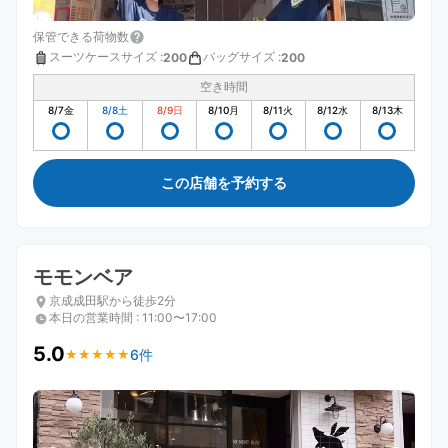
保管できる荷物数
スーツケースサイズ
:
バッグサイズ
:
200
200
空き時間
8/7
金
8/8
土
8/9
日
8/10
月
8/11
火
8/12
水
8/13
木
この店舗を予約する
モモンベア
京成成田駅から徒歩2分
本日の営業時間
:
11:00〜17:00
5.0
6件
★
★
★
★
★
★
★
★
★
★