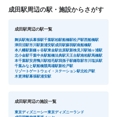
成田駅周辺の駅・施設からさがす
成田駅周辺の駅一覧
舞浜駅
海浜幕張駅
千葉駅
柏駅
船橋駅
松戸駅
西船橋駅
津田沼駅
市川駅
新浦安駅
成田駅
蘇我駅
南船橋駅
本八幡駅
新鎌ヶ谷駅
東金駅
佐原駅
新検見川駅
袖ヶ浦駅
北小金駅
千葉中央駅
船橋法典駅
天王台駅
南柏駅
馬橋駅
本千葉駅
安房鴨川駅
稲毛駅
我孫子駅
鎌取駅
市川塩浜駅
千葉みなと駅
船橋競馬場駅
新松戸駅
リゾートゲートウェイ・ステーション駅
北松戸駅
木更津駅
幕張駅
浦安駅
成田駅周辺の施設一覧
東京ディズニーシー
東京ディズニーランド