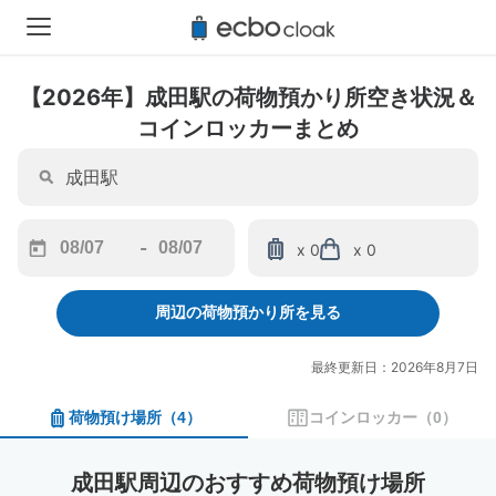
【2026年】成田駅の荷物預かり所空き状況＆
コインロッカーまとめ
-
x 0
x 0
Navigate
Navigate
forward
backward
周辺の荷物預かり所を見る
to
to
interact
interact
with
with
最終更新日：2026年8月7日
the
the
calendar
calendar
荷物預け場所
（
4
）
コインロッカー
（
0
）
and
and
select
select
a
a
成田駅周辺のおすすめ荷物預け場所
date.
date.