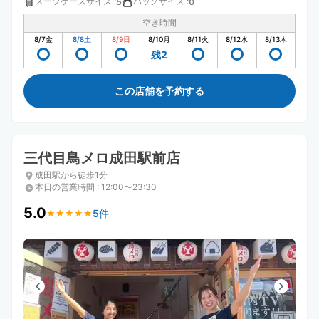
スーツケースサイズ
:
バッグサイズ
:
5
0
空き時間
8/7
金
8/8
土
8/9
日
8/10
月
8/11
火
8/12
水
8/13
木
残2
この店舗を予約する
三代目鳥メロ成田駅前店
成田駅から徒歩1分
本日の営業時間
:
12:00〜23:30
5.0
5件
★
★
★
★
★
★
★
★
★
★