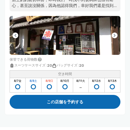
心，甚至說沒關係，因為他認得我們，幸好我們還是找到
了。
保管できる荷物数
スーツケースサイズ
:
バッグサイズ
:
20
20
空き時間
8/7
金
8/8
土
8/9
日
8/10
月
8/11
火
8/12
水
8/13
木
この店舗を予約する