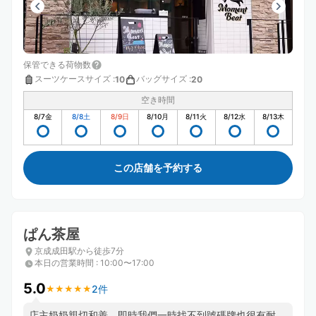
保管できる荷物数
スーツケースサイズ
:
バッグサイズ
:
10
20
空き時間
8/7
金
8/8
土
8/9
日
8/10
月
8/11
火
8/12
水
8/13
木
この店舗を予約する
ぱん茶屋
京成成田駅から徒歩7分
本日の営業時間
:
10:00〜17:00
5.0
2件
★
★
★
★
★
★
★
★
★
★
店主奶奶親切和善，即時我們一時找不到號碼牌也很有耐