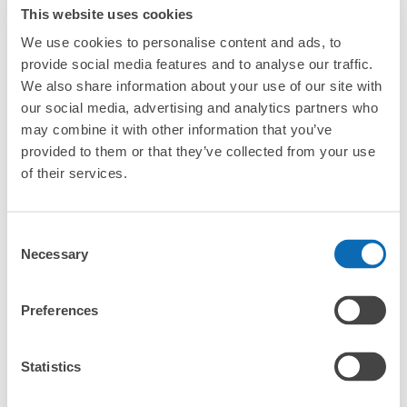
This website uses cookies
バッグサイズ
We use cookies to personalise content and ads, to
¥500
provide social media features and to analyse our traffic.
/
日
We also share information about your use of our site with
最大辺が45cm未満の大きさのお荷物（リュック、ハンド
よくあるご質問
バッグ、お手荷物など）
our social media, advertising and analytics partners who
スマホからお店と日時を

全国1,000箇所以上と提携
may combine it with other information that you’ve
指定して事前予約
北は北海道から南は沖縄まで都市部を中心に全国で利用可能なサービスです
provided to them or that they’ve collected from your use
スーツケースサイズ
of their services.
¥800
「預ける予定の店舗に到着してからどうすればいいですか？
/
日
最大辺が45cm以上の大きさのお荷物（スーツケース、楽
Consent
「成田駅にあるecbo cloakの利用料金は？」
器、ベビーカーなど）
Necessary
Selection
「荷物がなくなったり、盗まれたりはしないのですか？」
Preferences
好立地 / 好条件店舗も多数
お店で荷物の写真を

「預かってもらえない荷物はありますか？」
アクセスの良い駅ナカ店舗や24時間営業店舗等も多数提携しています
撮ってもらいチェックイン完了
Statistics
「荷物を引き取る時は、どうすればいいですか？」