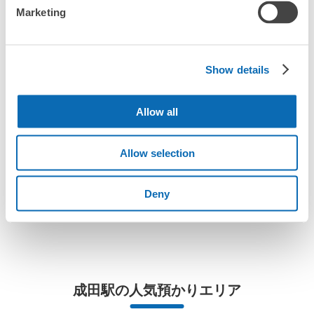
Marketing
「どこに荷物は保管されるのですか？」
「成田駅でベビーカーや大型スポーツ用品、楽器類を預かっ
てもらえる場所はありますか？」
Show details
どんなサイズの荷物もOK
「成田駅ではどこで荷物預かりを利用できますか？」
Allow all
手ぶらで1日快適に！
楽器、ベビーカー、ゴルフバッグ等、1人が持てる大きさの荷物であればどんなサイズでも
OK
「成田駅にあるコインロッカーなどと何が違うサービスです
Allow selection
か？」
「成田駅にある店舗は、何日前から予約の作成ができます
Deny
か？」
万が一に備えた安心補償
荷物の破損、盗難等万が一に備えた保証も完備で安心
成田駅の人気預かりエリア