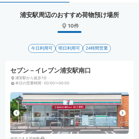
select
select
a
a
浦安駅周辺のおすすめ荷物預け場所
date.
date.
Press
Press
10件
the
the
question
question
mark
mark
key
今日利用可
key
明日利用可
24時間営業
to
to
get
get
the
the
セブン－イレブン浦安駅南口
keyboard
keyboard
浦安駅から徒歩1分
shortcuts
shortcuts
本日の営業時間
:
00:00〜00:00
for
for
changing
changing
dates.
dates.
保管できる荷物数