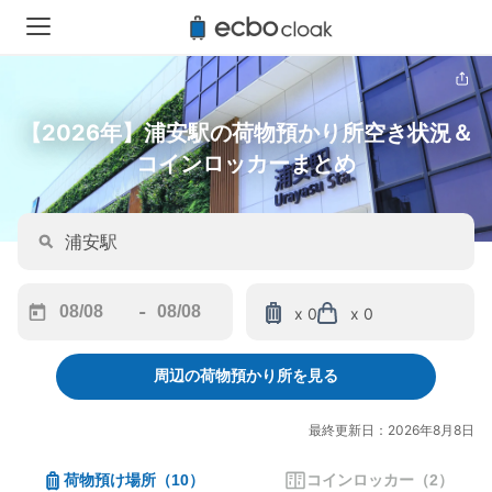
【2026年】浦安駅の荷物預かり所空き状況＆
コインロッカーまとめ
-
x 0
x 0
Navigate
Navigate
forward
backward
周辺の荷物預かり所を見る
to
to
interact
interact
with
with
最終更新日：2026年8月8日
the
the
calendar
calendar
荷物預け場所
（
10
）
コインロッカー
（
2
）
and
and