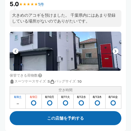
5.0
1件
★
★
★
★
★
★
★
★
★
★
大きめのアコギを預けました。 千葉県内にはあまり登録
している場所がないのでありがたいです。
保管できる荷物数
スーツケースサイズ
:
バッグサイズ
:
5
10
空き時間
8/8
土
8/9
日
8/10
月
8/11
火
8/12
水
8/13
木
8/14
金
この店舗を予約する