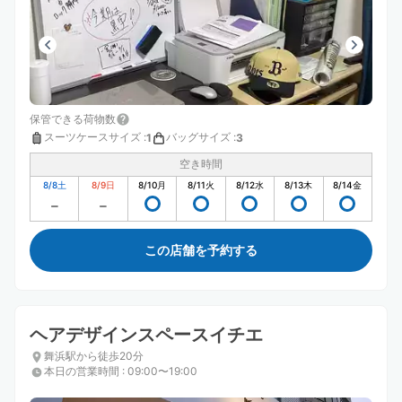
保管できる荷物数
スーツケースサイズ
:
バッグサイズ
:
1
3
空き時間
8/8
土
8/9
日
8/10
月
8/11
火
8/12
水
8/13
木
8/14
金
この店舗を予約する
ヘアデザインスペースイチエ
舞浜駅から徒歩20分
本日の営業時間
:
09:00〜19:00