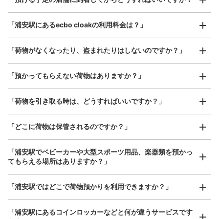
¥800
/
日
北口と東口をつなぐ通路にあります。付近には定期券売り
場があります。
最大辺が45cm以上の大きさのお荷物（スーツケース、楽
「浦安駅にあるecbo cloakの利用料金は？」
器、ベビーカーなど）
「荷物がなくなったり、盗まれたりはしないのですか？」
好立地 / 好条件店舗も多数
お店で荷物の写真を

「預かってもらえない荷物はありますか？」
アクセスの良い駅ナカ店舗や24時間営業店舗等も多数提携しています
撮ってもらいチェックイン完了
「荷物を引き取る時は、どうすればいいですか？」
「どこに荷物は保管されるのですか？」
保管できる荷物数
大
:
2
/
¥700
中
:
8
/
¥500
小
:
29
/
¥400
支払い方法
「浦安駅でベビーカーや大型スポーツ用品、楽器類を預かっ
現金, ICカード
てもらえる場所はありますか？」
このコインロッカーの位置を見る
どんなサイズの荷物もOK
「浦安駅ではどこで荷物預かりを利用できますか？」
手ぶらで1日快適に！
楽器、ベビーカー、ゴルフバッグ等、1人が持てる大きさの荷物であればどんなサイズでも
OK
「浦安駅にあるコインロッカーなどと何が違うサービスです