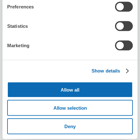
Preferences
この店舗を予約する
Statistics
ホテルドリームゲート舞浜
舞浜駅から徒歩0分
Marketing
本日の営業時間
:
06:00〜23:00
5.0
36件
★
★
★
★
★
★
★
★
★
★
Show details
舞浜駅すぐで確実に預かってもらえるのは助かりました！
チェックアウト後、ランドに行ってる間預けて、退園後す
ぐ受け取って電車に乗れたのでとても助かりました！
Allow all
Allow selection
Deny
保管できる荷物数