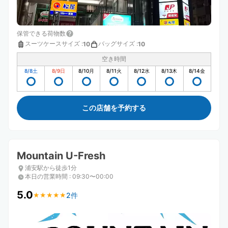
保管できる荷物数
スーツケースサイズ
:
バッグサイズ
:
10
10
空き時間
8/8
土
8/9
日
8/10
月
8/11
火
8/12
水
8/13
木
8/14
金
この店舗を予約する
Mountain U-Fresh
浦安駅から徒歩1分
本日の営業時間
:
09:30〜00:00
5.0
2件
★
★
★
★
★
★
★
★
★
★