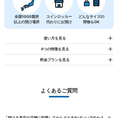
全国1000箇所
コインロッカー
どんなサイズの
以上の預け場所
代わりにお預け
荷物もOK
使い方を見る
4つの特徴を見る
料金プランを見る
バッグサイズ
¥500
/
日
最大辺が45cm未満の大きさのお荷物（リュック、ハンド
よくあるご質問
バッグ、お手荷物など）
スマホからお店と日時を

全国1,000箇所以上と提携
指定して事前予約
東京メトロ浦安駅改札外コインロッカー
北は北海道から南は沖縄まで都市部を中心に全国で利用可能なサービスです
東京メトロ東西線浦安駅駅から徒歩0分
スーツケースサイズ
本日の営業時間
:
05:00
〜
23:59
「預ける予定の店舗に到着してからどうすればいいですか？