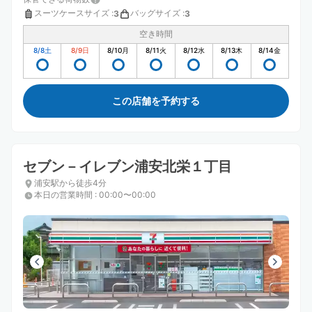
スーツケースサイズ
:
バッグサイズ
:
3
3
空き時間
8/8
土
8/9
日
8/10
月
8/11
火
8/12
水
8/13
木
8/14
金
この店舗を予約する
セブン－イレブン浦安北栄１丁目
浦安駅から徒歩4分
本日の営業時間
:
00:00〜00:00