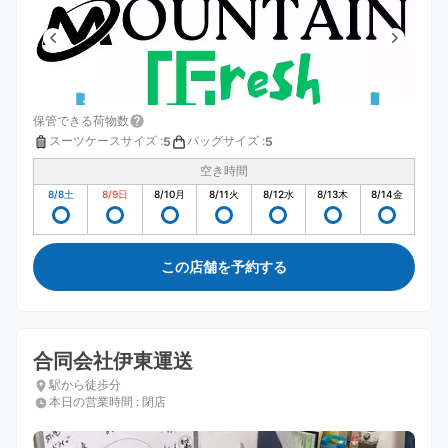
保管できる荷物数
スーツケースサイズ
:
バッグサイズ
:
5
5
空き時間
8/8
土
8/9
日
8/10
月
8/11
火
8/12
水
8/13
木
8/14
金
この店舗を予約する
合同会社伊東運送
駅から徒歩分
本日の営業時間
:
閉店