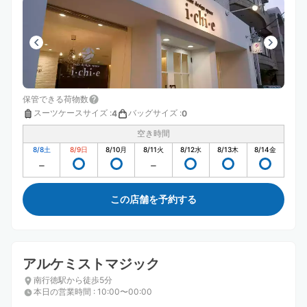
保管できる荷物数
スーツケースサイズ
:
バッグサイズ
:
4
0
空き時間
8/8
土
8/9
日
8/10
月
8/11
火
8/12
水
8/13
木
8/14
金
この店舗を予約する
アルケミストマジック
南行徳駅から徒歩5分
本日の営業時間
:
10:00〜00:00