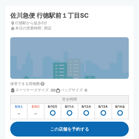
佐川急便 行徳駅前１丁目SC
行徳駅から徒歩5分
本日の営業時間
:
閉店
保管できる荷物数
スーツケースサイズ
:
バッグサイズ
:
30
0
空き時間
8/8
土
8/9
日
8/10
月
8/11
火
8/12
水
8/13
木
8/14
金
この店舗を予約する