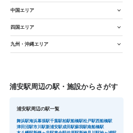
三重県
滋賀県
京都府
大阪府
兵庫県
奈良県
和歌山県
中国エリア
鳥取県
島根県
岡山県
広島県
山口県
四国エリア
徳島県
香川県
愛媛県
高知県
九州・沖縄エリア
福岡県
佐賀県
長崎県
熊本県
大分県
宮崎県
鹿児島県
沖縄県
浦安駅周辺の駅・施設からさがす
浦安駅周辺の駅一覧
舞浜駅
海浜幕張駅
千葉駅
柏駅
船橋駅
松戸駅
西船橋駅
津田沼駅
市川駅
新浦安駅
成田駅
蘇我駅
南船橋駅
本八幡駅
新鎌ヶ谷駅
東金駅
佐原駅
新検見川駅
袖ヶ浦駅