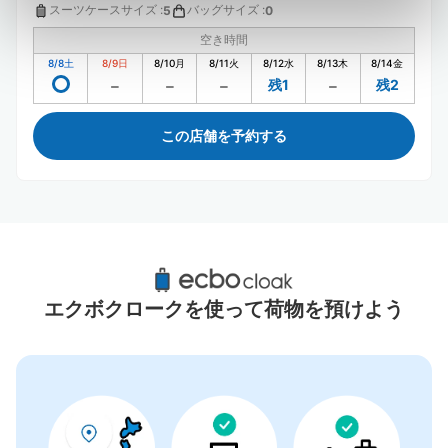
スーツケースサイズ
:
バッグサイズ
:
5
0
空き時間
8/8
土
8/9
日
8/10
月
8/11
火
8/12
水
8/13
木
8/14
金
残1
残2
この店舗を予約する
浦安駅周辺のおすすめコインロッカー
2件
エクボクロークを使って荷物を預けよう