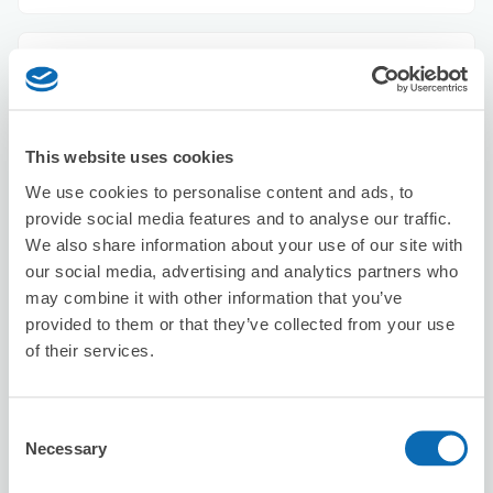
セブン－イレブン浦安入船４丁目
新浦安駅から徒歩7分
本日の営業時間
:
00:00〜00:00
5.0
2件
★
★
★
★
★
★
★
★
★
★
This website uses cookies
We use cookies to personalise content and ads, to
provide social media features and to analyse our traffic.
We also share information about your use of our site with
our social media, advertising and analytics partners who
may combine it with other information that you’ve
provided to them or that they’ve collected from your use
of their services.
保管できる荷物数
スーツケースサイズ
:
バッグサイズ
:
2
3
空き時間
Consent
8/8
土
8/9
日
8/10
月
8/11
火
8/12
水
8/13
木
8/14
金
Necessary
Selection