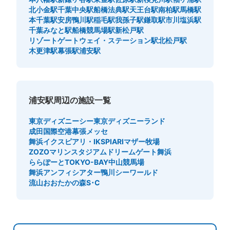
北小金駅
千葉中央駅
船橋法典駅
天王台駅
南柏駅
馬橋駅
本千葉駅
安房鴨川駅
稲毛駅
我孫子駅
鎌取駅
市川塩浜駅
千葉みなと駅
船橋競馬場駅
新松戸駅
リゾートゲートウェイ・ステーション駅
北松戸駅
木更津駅
幕張駅
浦安駅
浦安駅周辺の施設一覧
東京ディズニーシー
東京ディズニーランド
成田国際空港
幕張メッセ
舞浜イクスピアリ・IKSPIARI
マザー牧場
ZOZOマリンスタジアム
ドリームゲート舞浜
ららぽーとTOKYO-BAY
中山競馬場
舞浜アンフィシアター
鴨川シーワールド
流山おおたかの森S･C