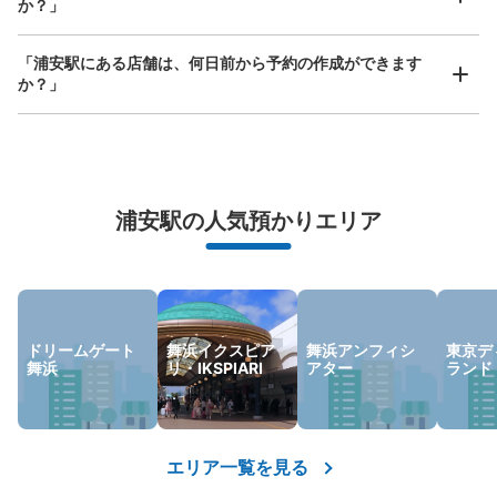
か？」
西友浦安駅の裏手F¥200コインロッカー
東京メトロ東西線浦安駅駅から徒歩2分
本日の営業時間
:
00:00
〜
23:59
「浦安駅にある店舗は、何日前から予約の作成ができます
か？」
西友浦安駅の裏手にあります。隣りにはファミリーマート
浦安駅東口店があります。
万が一に備えた安心補償
荷物の破損、盗難等万が一に備えた保証も完備で安心
浦安駅の人気預かりエリア
ドリームゲート
舞浜イクスピア
舞浜アンフィシ
東京デ
舞浜
リ・IKSPIARI
アター
ランド
保管できる荷物数
大
:
2
/
¥500
中
:
2
/
¥300
小
:
12
/
¥200
支払い方法
現金
エリア一覧を見る
このコインロッカーの位置を見る