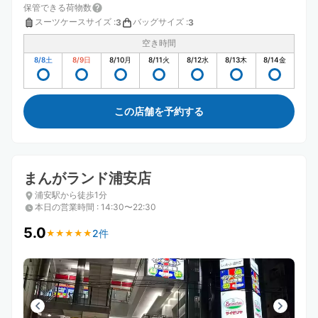
保管できる荷物数
スーツケースサイズ
:
バッグサイズ
:
3
3
空き時間
8/8
土
8/9
日
8/10
月
8/11
火
8/12
水
8/13
木
8/14
金
この店舗を予約する
まんがランド浦安店
浦安駅から徒歩1分
本日の営業時間
:
14:30〜22:30
5.0
2件
★
★
★
★
★
★
★
★
★
★