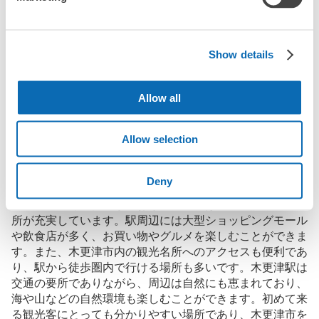
に、コインロッカーと同等の料金で荷物を預けられます。

大型イベントなどの際にコインロッカーがいっぱいでも、すぐに
近くの預け場所を見つけることができます。
Show details
Allow all
木更津駅の観光情報について
Allow selection
木更津駅は、千葉県木更津市に位置する駅で、JR東日本
Deny
の外房線と内房線が交差する重要なターミナルです。木更
津市の中心部に位置しており、周辺には商業施設や観光名
所が充実しています。駅周辺には大型ショッピングモール
や飲食店が多く、お買い物やグルメを楽しむことができま
す。また、木更津市内の観光名所へのアクセスも便利であ
り、駅から徒歩圏内で行ける場所も多いです。木更津駅は
交通の要所でありながら、周辺は自然にも恵まれており、
海や山などの自然環境も楽しむことができます。初めて来
る観光客にとっても分かりやすい場所であり、木更津市を