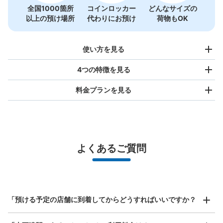
JR木更津駅西口コインロッカー
全国1000箇所
コインロッカー
どんなサイズの
以上の預け場所
代わりにお預け
荷物もOK
JR木更津駅駅から徒歩1分
本日の営業時間
:
05:00
〜
00:29
改札の外。改札を出て左側に位置する。
使い方を見る
4つの特徴を見る
料金プランを見る
バッグサイズ
¥500
/
日
最大辺が45cm未満の大きさのお荷物（リュック、ハンド
よくあるご質問
バッグ、お手荷物など）
スマホからお店と日時を

全国1,000箇所以上と提携
保管できる荷物数
指定して事前予約
中
:
6
/
¥500
小
:
15
/
¥400
北は北海道から南は沖縄まで都市部を中心に全国で利用可能なサービスです
支払い方法
スーツケースサイズ
現金
¥800
「預ける予定の店舗に到着してからどうすればいいですか？
/
日
このコインロッカーの位置を見る
最大辺が45cm以上の大きさのお荷物（スーツケース、楽