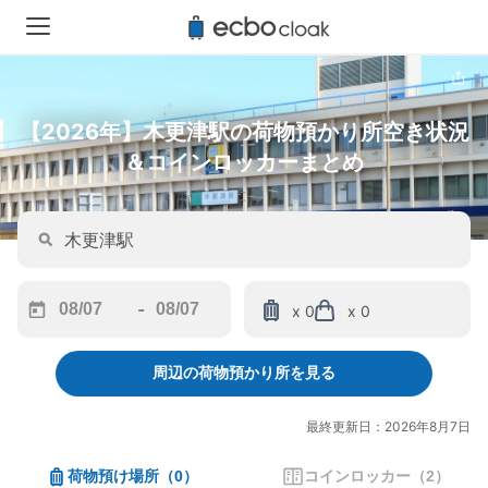
【2026年】木更津駅の荷物預かり所空き状況
＆コインロッカーまとめ
-
x 0
x 0
Navigate
Navigate
forward
backward
周辺の荷物預かり所を見る
to
to
interact
interact
with
with
最終更新日：2026年8月7日
the
the
calendar
calendar
荷物預け場所
（
0
）
コインロッカー
（
2
）
and
and