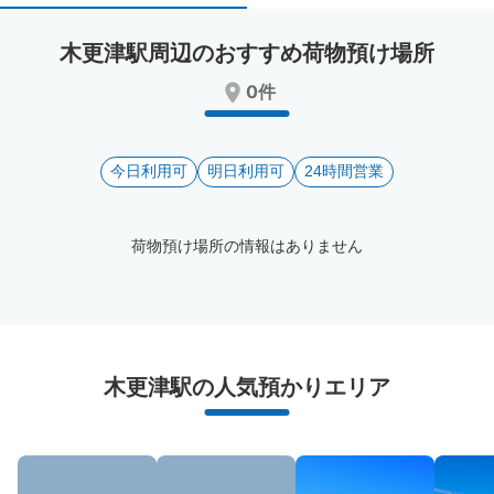
select
select
a
a
木更津駅周辺のおすすめ荷物預け場所
date.
date.
Press
Press
0件
the
the
question
question
mark
mark
key
今日利用可
key
明日利用可
24時間営業
to
to
get
get
the
the
荷物預け場所の情報はありません
keyboard
keyboard
shortcuts
shortcuts
for
for
changing
changing
dates.
dates.
木更津駅周辺のおすすめコインロッカー
木更津駅の人気預かりエリア
2件