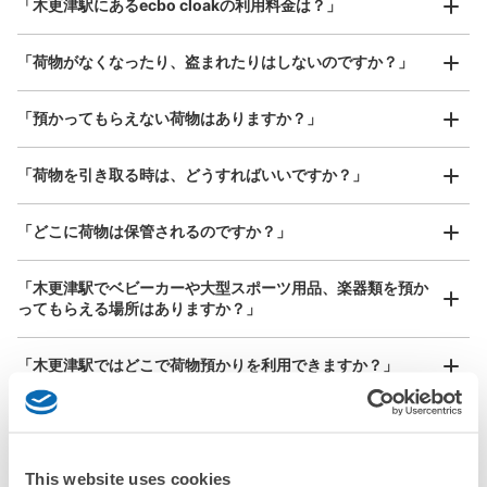
「木更津駅にあるecbo cloakの利用料金は？」
器、ベビーカーなど）
「荷物がなくなったり、盗まれたりはしないのですか？」
JR木更津駅東口コインロッカー
JR木更津駅駅から徒歩1分
好立地 / 好条件店舗も多数
お店で荷物の写真を

本日の営業時間
:
05:00
〜
00:29
「預かってもらえない荷物はありますか？」
アクセスの良い駅ナカ店舗や24時間営業店舗等も多数提携しています
撮ってもらいチェックイン完了
改札の外。改札を出て右側に位置する。
「荷物を引き取る時は、どうすればいいですか？」
「どこに荷物は保管されるのですか？」
「木更津駅でベビーカーや大型スポーツ用品、楽器類を預か
ってもらえる場所はありますか？」
どんなサイズの荷物もOK
「木更津駅ではどこで荷物預かりを利用できますか？」
手ぶらで1日快適に！
楽器、ベビーカー、ゴルフバッグ等、1人が持てる大きさの荷物であればどんなサイズでも
保管できる荷物数
OK
「木更津駅にあるコインロッカーなどと何が違うサービスで
中
:
6
/
¥500
小
:
20
/
¥400
すか？」
支払い方法
現金
This website uses cookies