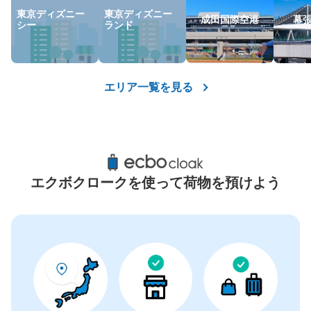
東京ディズニー
東京ディズニー
成田国際空港
幕
シー
ランド
エリア一覧を見る
エクボクロークを使って荷物を預けよう