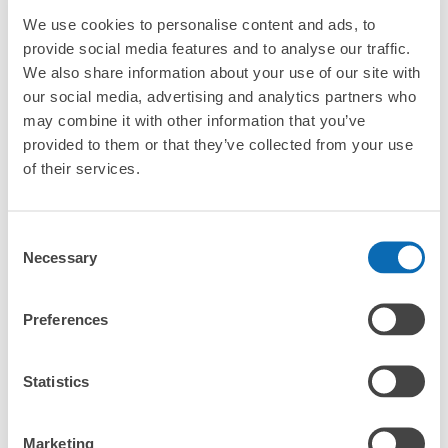
「木更津駅にある店舗は、何日前から予約の作成ができます
このコインロッカーの位置を見る
We use cookies to personalise content and ads, to
か？」
provide social media features and to analyse our traffic.
We also share information about your use of our site with
our social media, advertising and analytics partners who
may combine it with other information that you’ve
万が一に備えた安心補償
provided to them or that they’ve collected from your use
荷物の破損、盗難等万が一に備えた保証も完備で安心
木更津駅の荷物預かり情報
of their services.
木更津駅周辺での荷物預かり場所をご紹介します！

Consent
ecbo cloak（エクボクローク）加盟店やコインロッカーの場所を
Necessary
Selection
随時更新して掲載していきます。

木更津駅周辺で観光やお仕事、お買い物などをしているとき、
Preferences
「この荷物、どこかに預けられたら楽なのに」と思ったことはあ
りませんか？

バッグやスーツケース、ベビーカーや自転車などを預けて、身軽
Statistics
に楽しみましょう！

Marketing
店舗の空きスペースを活用したecbo cloakは、スマホ予約で簡単