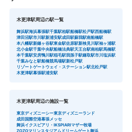
木更津駅周辺の駅一覧
舞浜駅
海浜幕張駅
千葉駅
柏駅
船橋駅
松戸駅
西船橋駅
津田沼駅
市川駅
新浦安駅
成田駅
蘇我駅
南船橋駅
本八幡駅
新鎌ヶ谷駅
東金駅
佐原駅
新検見川駅
袖ヶ浦駅
北小金駅
千葉中央駅
船橋法典駅
天王台駅
南柏駅
馬橋駅
本千葉駅
安房鴨川駅
稲毛駅
我孫子駅
鎌取駅
市川塩浜駅
千葉みなと駅
船橋競馬場駅
新松戸駅
リゾートゲートウェイ・ステーション駅
北松戸駅
木更津駅
幕張駅
浦安駅
木更津駅周辺の施設一覧
東京ディズニーシー
東京ディズニーランド
成田国際空港
幕張メッセ
舞浜イクスピアリ・IKSPIARI
マザー牧場
ZOZOマリンスタジアム
ドリームゲート舞浜