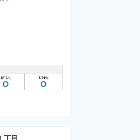
8/13
木
8/14
金
１丁目