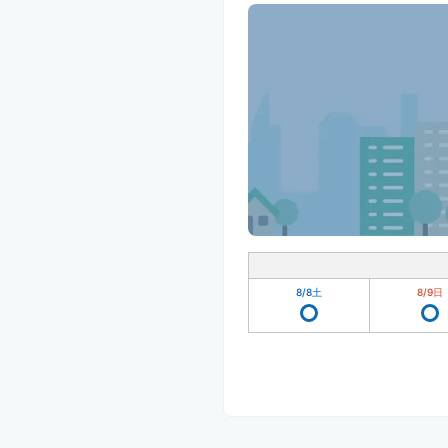
8/8
土
8/9
日