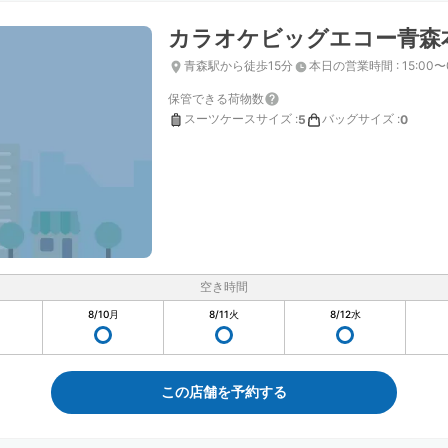
カラオケビッグエコー青森
青森駅から徒歩15分
本日の営業時間
:
15:00〜
保管できる荷物数
スーツケースサイズ
:
バッグサイズ
:
5
0
空き時間
8/10
月
8/11
火
8/12
水
この店舗を予約する