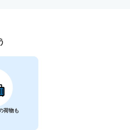
ー
う
の荷物も