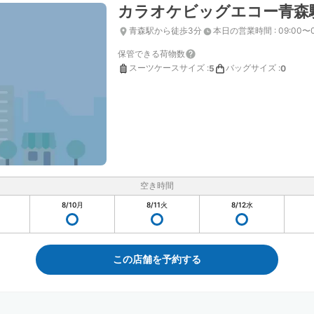
カラオケビッグエコー青森
青森駅から徒歩3分
本日の営業時間
:
09:00〜0
保管できる荷物数
スーツケースサイズ
:
バッグサイズ
:
5
0
空き時間
8/10
月
8/11
火
8/12
水
この店舗を予約する