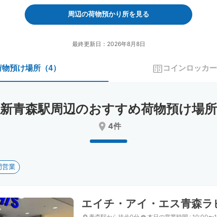
forward
backward
to
to
周辺の荷物預かり所を見る
interact
interact
with
with
the
the
最終更新日：2026年8月8日
calendar
calendar
and
and
荷物預け場所
（
4
）
コインロッカー
select
select
a
a
date.
date.
Press
Press
新青森駅周辺のおすすめ荷物預け場所
the
the
question
question
4件
mark
mark
key
key
to
to
get
get
間営業
the
the
keyboard
keyboard
shortcuts
shortcuts
for
for
エイチ・アイ・エス青森ラ
changing
changing
dates.
dates.
青森駅から徒歩0分
本日の営業時間
:
10:00〜1