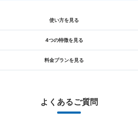
使い方を見る
4つの特徴を見る
料金プランを見る
お店で荷物の写真を

店と日時を

撮ってもらいチェックイ
手ぶらで
ッグサイズ
スーツケースサイズ
事前予約
新青森駅コインロッカー
ン完了
¥500
¥800
/
日
/
日
新青森駅駅から徒歩1分
本日の営業時間
:
06:3
大辺が45cm未満の大きさのお荷物（リュッ
最大辺が45cm以上の
と提携
好立地 / 好条件店舗も多数
どんなサイズの荷物もOK
万
よくあるご質問
飲食店の近くにあり利用しやすい。近くにA
、ハンドバッグ、お手荷物など）
ケース、楽器、ベビーカ
で都市部を
アクセスの良い駅ナカ店舗や24時間営
楽器、ベビーカー、ゴルフバッグ等、1
荷物の破
ービスです
業店舗等も多数提携しています
人が持てる大きさの荷物であればどん
保管できる荷物数
なサイズでもOK
大
:
6
/
¥800
中
:
8
/
¥500
小
:
1
/
¥400
支払い方法
現金, Suica