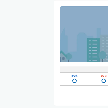
8/8
土
8/9
日