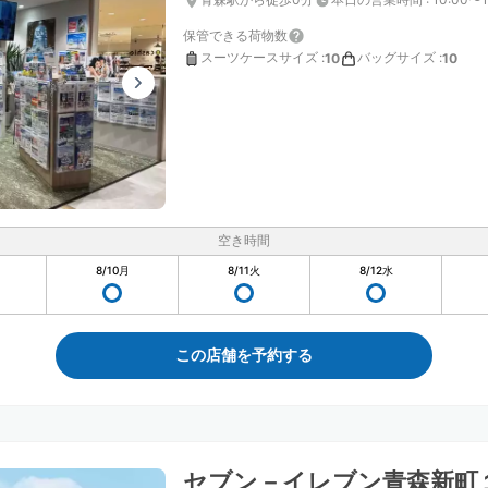
保管できる荷物数
スーツケースサイズ
:
バッグサイズ
:
10
10
空き時間
8/10
月
8/11
火
8/12
水
この店舗を予約する
セブン－イレブン青森新町