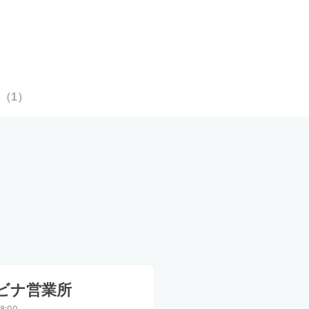
（
1
）
ビナ営業所
8:00