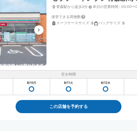
青森駅から徒歩2分
本日の営業時間
:
00:00〜
保管できる荷物数
スーツケースサイズ
:
バッグサイズ
:
5
5
空き時間
8/10
月
8/11
火
8/12
水
この店舗を予約する