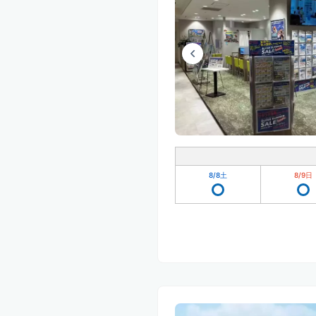
8/8
土
8/9
日