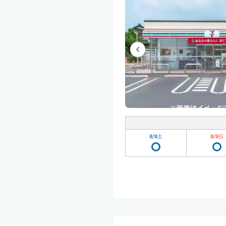
8/8
土
8/9
日