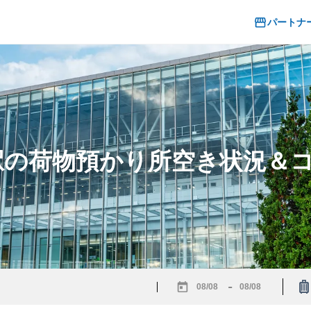
パートナ
森駅の荷物預かり所空き状況＆
-
Navigate
Navigate