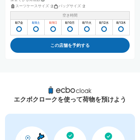
スーツケースサイズ
:
バッグサイズ
:
2
2
空き時間
8/7
金
8/8
土
8/9
日
8/10
月
8/11
火
8/12
水
8/13
木
この店舗を予約する
豊川稲荷駅周辺のおすすめコインロッカー
0件
エクボクロークを使って荷物を預けよう
コインロッカーの情報はありません