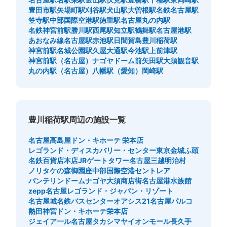
豊田市駅
矢場町駅
刈谷駅
犬山駅
大曽根駅
名鉄名古屋駅
笠寺駅
中部国際空港駅
徳重駅
名古屋丸の内駅
名鉄神宮前駅
勝川駅
西尾駅
知立駅
鶴舞駅
名古屋港駅
あおなみ線名古屋駅
赤池駅
日間賀島
豊川稲荷駅
神宮前駅
名城公園駅
久屋大通駅
今池駅
上前津駅
神宮前駅（名古屋）
ナゴヤドーム前矢田駅
大須観音駅
丸の内駅（名古屋）
八幡駅（愛知）
岡崎駅
豊川稲荷駅周辺の施設一覧
名古屋高島屋
ドン・キホーテ 栄本店
レゴランド・ディスカバリー・センター東京
金城ふ頭
名鉄百貨店本店
JRゲートタワー
名古屋三越
明治村
ノリタケの森
御園座
中部国際空港セントレア
バンテリンドームナゴヤ
大須商店街
名古屋港水族館
zepp名古屋
レゴランド・ジャパン・リゾート
名古屋城
名鉄バスセンター
オアシス21
名古屋パルコ
熱田神宮
ドン・キホーテ栄本店
ジェイア一ル名古屋タカシマヤ
イオンモール長久手