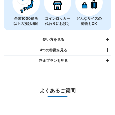
全国1000箇所
コインロッカー
どんなサイズの
以上の預け場所
代わりにお預け
荷物もOK
使い方を見る
4つの特徴を見る
料金プランを見る
バッグサイズ
¥500
/
日
最大辺が45cm未満の大きさのお荷物（リュック、ハンド
よくあるご質問
バッグ、お手荷物など）
スマホからお店と日時を

全国1,000箇所以上と提携
指定して事前予約
北は北海道から南は沖縄まで都市部を中心に全国で利用可能なサービスです
スーツケースサイズ