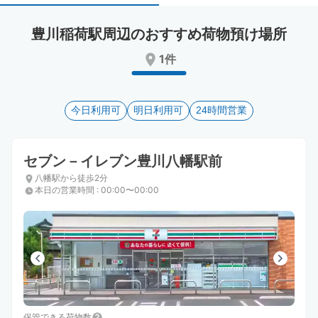
select
select
a
a
豊川稲荷駅周辺のおすすめ荷物預け場所
date.
date.
Press
Press
1件
the
the
question
question
mark
mark
key
今日利用可
key
明日利用可
24時間営業
to
to
get
get
the
the
セブン－イレブン豊川八幡駅前
keyboard
keyboard
八幡駅から徒歩2分
shortcuts
shortcuts
本日の営業時間
:
00:00〜00:00
for
for
changing
changing
dates.
dates.
保管できる荷物数