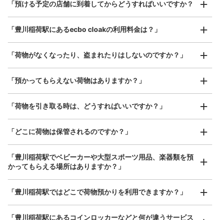
¥800
「預ける予定の店舗に到着してからどうすればいいですか？
/
日
最大辺が45cm以上の大きさのお荷物（スーツケース、楽
「豊川稲荷駅にあるecbo cloakの利用料金は？」
器、ベビーカーなど）
「荷物がなくなったり、盗まれたりはしないのですか？」
好立地 / 好条件店舗も多数
お店で荷物の写真を

「預かってもらえない荷物はありますか？」
アクセスの良い駅ナカ店舗や24時間営業店舗等も多数提携しています
撮ってもらいチェックイン完了
「荷物を引き取る時は、どうすればいいですか？」
「どこに荷物は保管されるのですか？」
「豊川稲荷駅でベビーカーや大型スポーツ用品、楽器類を預
かってもらえる場所はありますか？」
どんなサイズの荷物もOK
「豊川稲荷駅ではどこで荷物預かりを利用できますか？」
手ぶらで1日快適に！
楽器、ベビーカー、ゴルフバッグ等、1人が持てる大きさの荷物であればどんなサイズでも
OK
「豊川稲荷駅にあるコインロッカーなどと何が違うサービス