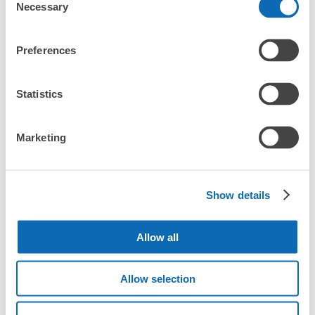
Necessary
Selection
Preferences
豊川稲荷駅の荷物預かり情報
Statistics
豊川稲荷駅周辺での荷物預かり場所をご紹介します！

ecbo cloak（エクボクローク）加盟店やコインロッカーの場所を
Marketing
随時更新して掲載していきます。

豊川稲荷駅周辺で観光やお仕事、お買い物などをしているとき、
「この荷物、どこかに預けられたら楽なのに」と思ったことはあ
Show details
りませんか？

バッグやスーツケース、ベビーカーや自転車などを預けて、身軽
Allow all
に楽しみましょう！

店舗の空きスペースを活用したecbo cloakは、スマホ予約で簡単
Allow selection
に、コインロッカーと同等の料金で荷物を預けられます。

大型イベントなどの際にコインロッカーがいっぱいでも、すぐに