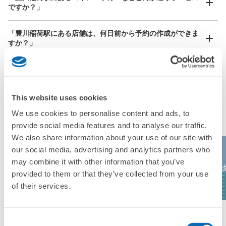
ですか？」
「豊川稲荷駅にある店舗は、何日前から予約の作成ができま
すか？」
万が一に備えた安心補償
This website uses cookies
豊川稲荷駅の人気預かりエリア
荷物の破損、盗難等万が一に備えた保証も完備で安心
We use cookies to personalise content and ads, to
provide social media features and to analyse our traffic.
We also share information about your use of our site with
our social media, advertising and analytics partners who
レゴランド・デ
may combine it with other information that you’ve
ドン・キホーテ
名古屋高島屋
ィスカバリー・
金
栄本店
provided to them or that they’ve collected from your use
センター東京
of their services.
エリア一覧を見る
Consent