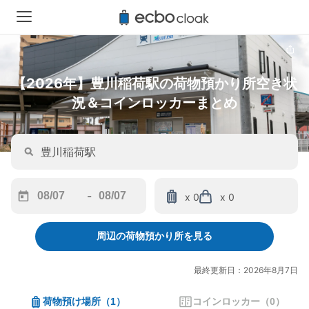
【2026年】豊川稲荷駅の荷物預かり所空き状
況＆コインロッカーまとめ
-
x 0
x 0
Navigate
Navigate
forward
backward
周辺の荷物預かり所を見る
to
to
interact
interact
with
with
最終更新日：2026年8月7日
the
the
calendar
calendar
荷物預け場所
（
1
）
コインロッカー
（
0
）
and
and