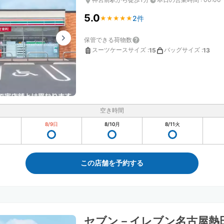
5.0
2件
★
★
★
★
★
★
★
★
★
★
保管できる荷物数
スーツケースサイズ
:
バッグサイズ
:
15
13
空き時間
8/9
日
8/10
月
8/11
火
この店舗を予約する
セブン－イレブン名古屋熱