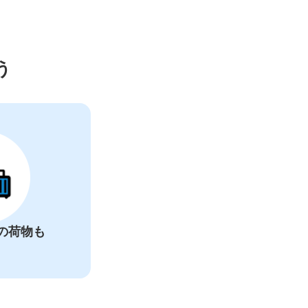
ー
う
の荷物も