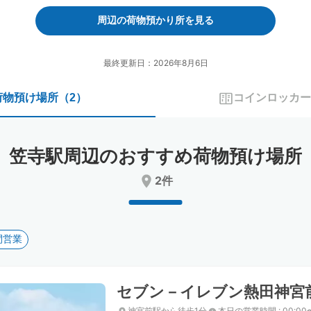
forward
backward
to
to
周辺の荷物預かり所を見る
interact
interact
with
with
the
the
最終更新日：2026年8月6日
calendar
calendar
and
and
荷物預け場所
（
2
）
コインロッカー
select
select
a
a
date.
date.
Press
Press
笠寺駅周辺のおすすめ荷物預け場所
the
the
question
question
2件
mark
mark
key
key
to
to
get
get
間営業
the
the
keyboard
keyboard
shortcuts
shortcuts
for
for
セブン－イレブン熱田神宮
changing
changing
dates.
dates.
神宮前駅から徒歩1分
本日の営業時間
:
00:00