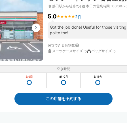
熱田駅から徒歩2分
本日の営業時間
:
00:00〜
5.0
2件
★
★
★
★
★
★
★
★
★
★
Got the job done! Useful for those visitin
polite too!
保管できる荷物数
スーツケースサイズ
:
バッグサイズ
:
5
5
空き時間
8/9
日
8/10
月
8/11
火
この店舗を予約する