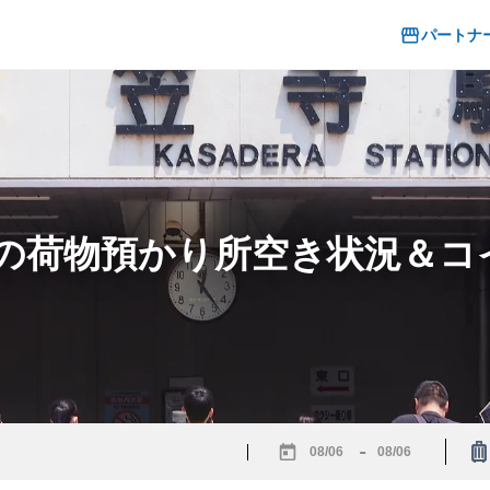
パートナ
駅の荷物預かり所空き状況＆
-
Navigate
Navigate