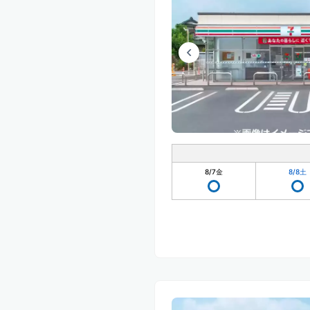
8/7
金
8/8
土