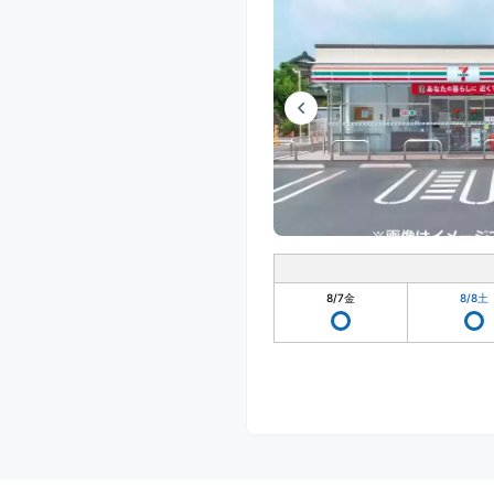
8/7
金
8/8
土