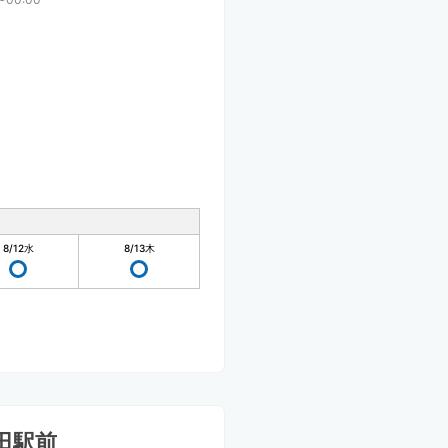
8/12
水
8/13
木
田駅前