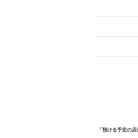
スマホからお
バ
指定して
最
全国1,000箇所以上
ク
北は北海道から南は沖縄ま
中心に全国で利用可能なサ
「預ける予定の店