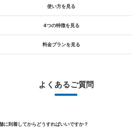
使い方を見る
4つの特徴を見る
料金プランを見る
お店で荷物の写真を

店と日時を

撮ってもらいチェックイ
手ぶらで
ッグサイズ
スーツケースサイズ
事前予約
ン完了
¥500
¥800
/
日
/
日
大辺が45cm未満の大きさのお荷物（リュッ
最大辺が45cm以上の
と提携
好立地 / 好条件店舗も多数
どんなサイズの荷物もOK
万
よくあるご質問
、ハンドバッグ、お手荷物など）
ケース、楽器、ベビーカ
で都市部を
アクセスの良い駅ナカ店舗や24時間営
楽器、ベビーカー、ゴルフバッグ等、1
荷物の破
ービスです
業店舗等も多数提携しています
人が持てる大きさの荷物であればどん
なサイズでもOK
舗に到着してからどうすればいいですか？