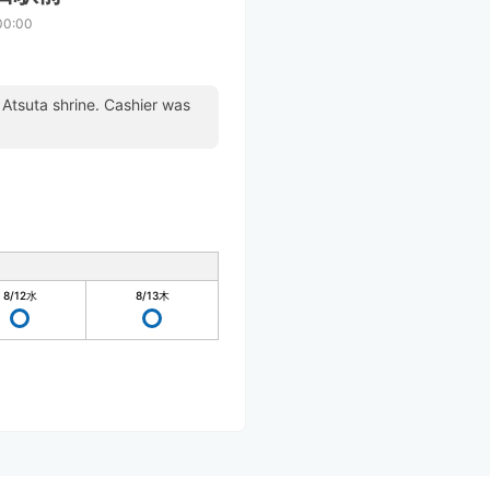
00:00
g Atsuta shrine. Cashier was
8/12
水
8/13
木