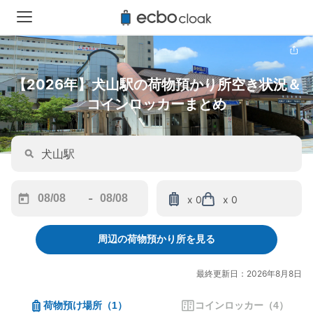
【2026年】犬山駅の荷物預かり所空き状況＆
コインロッカーまとめ
-
x 0
x 0
Navigate
Navigate
forward
backward
周辺の荷物預かり所を見る
to
to
interact
interact
with
with
最終更新日：2026年8月8日
the
the
calendar
calendar
荷物預け場所
（
1
）
コインロッカー
（
4
）
and
and