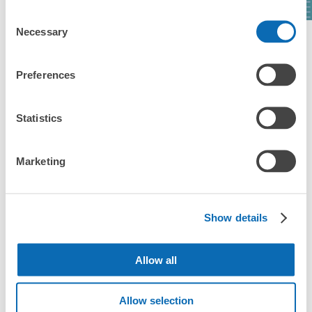
Consent
このコインロッカーの位置を見る
Necessary
Selection
エリア一覧を見る
Preferences
名鉄犬山駅改札外コインロッカー
名鉄犬山駅駅から徒歩分
犬山駅の荷物預かり情報
Statistics
本日の営業時間
:
06:00
〜
23:00
南改札出て東口出口の右に進み階段をおりる。降りて左手
の自販機の横にある
Marketing
犬山駅周辺での荷物預かり場所をご紹介します！

ecbo cloak（エクボクローク）加盟店やコインロッカーの場所を
随時更新して掲載していきます。

Show details
犬山駅周辺で観光やお仕事、お買い物などをしているとき、「こ
の荷物、どこかに預けられたら楽なのに」と思ったことはありま
Allow all
せんか？

バッグやスーツケース、ベビーカーや自転車などを預けて、身軽
に楽しみましょう！

Allow selection