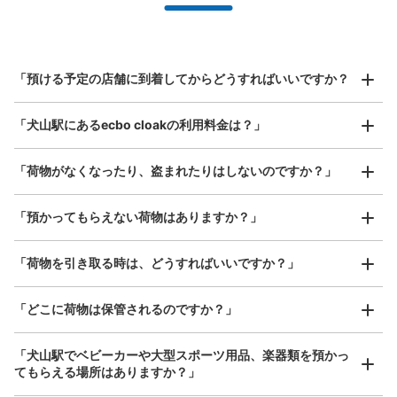
全国1,000箇所以上と提携
指定して事前予約
名鉄犬山駅改札外コインロッカー
北は北海道から南は沖縄まで都市部を中心に全国で利用可能なサービスです
名鉄犬山駅駅から徒歩2分
スーツケースサイズ
本日の営業時間
:
06:00
〜
23:00
¥800
「預ける予定の店舗に到着してからどうすればいいですか？
/
日
改札出で左手に進んでお菓子屋さんの奥にある
最大辺が45cm以上の大きさのお荷物（スーツケース、楽
「犬山駅にあるecbo cloakの利用料金は？」
器、ベビーカーなど）
「荷物がなくなったり、盗まれたりはしないのですか？」
好立地 / 好条件店舗も多数
お店で荷物の写真を

「預かってもらえない荷物はありますか？」
アクセスの良い駅ナカ店舗や24時間営業店舗等も多数提携しています
撮ってもらいチェックイン完了
「荷物を引き取る時は、どうすればいいですか？」
保管できる荷物数
「どこに荷物は保管されるのですか？」
大
:
18
/
¥700
中
:
6
/
¥500
小
:
7
/
¥300
支払い方法
現金, ICカード
「犬山駅でベビーカーや大型スポーツ用品、楽器類を預かっ
てもらえる場所はありますか？」
このコインロッカーの位置を見る