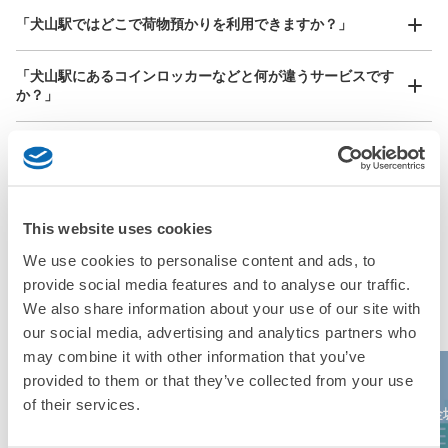
どんなサイズの荷物もOK
「犬山駅ではどこで荷物預かりを利用できますか？」
手ぶらで1日快適に！
楽器、ベビーカー、ゴルフバッグ等、1人が持てる大きさの荷物であればどんなサイズでも
OK
「犬山駅にあるコインロッカーなどと何が違うサービスです
名鉄犬山駅改札外コインロッカー
か？」
名鉄犬山駅駅から徒歩2分
本日の営業時間
:
06:00
〜
23:00
「犬山駅にある店舗は、何日前から予約の作成ができます
改札出で左手のお菓子屋さんの横にある
か？」
This website uses cookies
万が一に備えた安心補償
We use cookies to personalise content and ads, to
provide social media features and to analyse our traffic.
荷物の破損、盗難等万が一に備えた保証も完備で安心
犬山駅の人気預かりエリア
We also share information about your use of our site with
our social media, advertising and analytics partners who
may combine it with other information that you’ve
provided to them or that they’ve collected from your use
保管できる荷物数
レゴランド・デ
of their services.
ドン・キホーテ
大
:
12
/
¥700
小
:
1
/
¥300
名古屋高島屋
ィスカバリー・
金
栄本店
支払い方法
センター東京
現金, ICカード