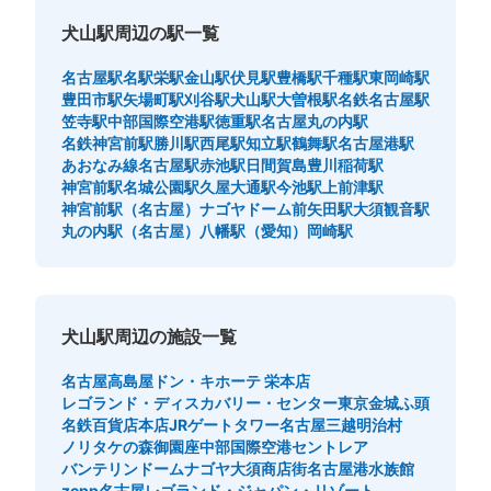
犬山駅周辺の駅一覧
名古屋駅
名駅
栄駅
金山駅
伏見駅
豊橋駅
千種駅
東岡崎駅
豊田市駅
矢場町駅
刈谷駅
犬山駅
大曽根駅
名鉄名古屋駅
笠寺駅
中部国際空港駅
徳重駅
名古屋丸の内駅
名鉄神宮前駅
勝川駅
西尾駅
知立駅
鶴舞駅
名古屋港駅
あおなみ線名古屋駅
赤池駅
日間賀島
豊川稲荷駅
神宮前駅
名城公園駅
久屋大通駅
今池駅
上前津駅
神宮前駅（名古屋）
ナゴヤドーム前矢田駅
大須観音駅
丸の内駅（名古屋）
八幡駅（愛知）
岡崎駅
犬山駅周辺の施設一覧
名古屋高島屋
ドン・キホーテ 栄本店
レゴランド・ディスカバリー・センター東京
金城ふ頭
名鉄百貨店本店
JRゲートタワー
名古屋三越
明治村
ノリタケの森
御園座
中部国際空港セントレア
バンテリンドームナゴヤ
大須商店街
名古屋港水族館
zepp名古屋
レゴランド・ジャパン・リゾート