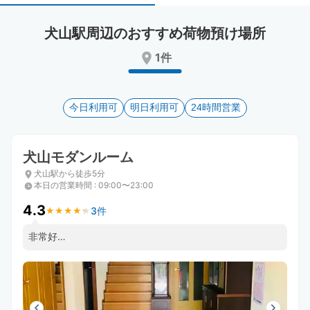
select
select
a
a
犬山駅周辺のおすすめ荷物預け場所
date.
date.
Press
Press
1件
the
the
question
question
mark
mark
key
今日利用可
key
明日利用可
24時間営業
to
to
get
get
the
the
犬山モダンルーム
keyboard
keyboard
犬山駅から徒歩5分
shortcuts
shortcuts
本日の営業時間
:
09:00〜23:00
for
for
changing
changing
4.3
3件
★
★
★
★
★
★
★
★
★
★
dates.
dates.
非常好…