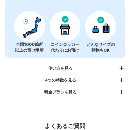
全国1000箇所
コインロッカー
どんなサイズの
以上の預け場所
代わりにお預け
荷物もOK
使い方を見る
4つの特徴を見る
料金プランを見る
バッグサイズ
¥500
/
日
最大辺が45cm未満の大きさのお荷物（リュック、ハンド
よくあるご質問
バッグ、お手荷物など）
スマホからお店と日時を
