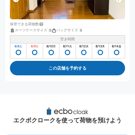
保管できる荷物数
スーツケースサイズ
:
バッグサイズ
:
5
5
空き時間
8/8
土
8/9
日
8/10
月
8/11
火
8/12
水
8/13
木
8/14
金
この店舗を予約する
犬山駅周辺のおすすめコインロッカー
4件
エクボクロークを使って荷物を預けよう