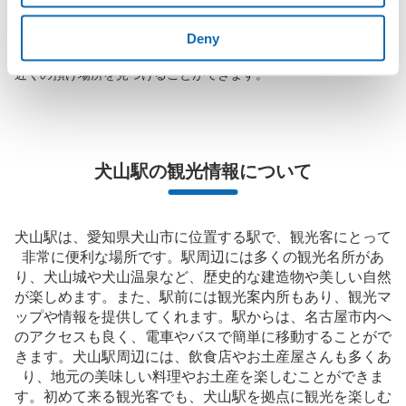
保管できる荷物数
店舗の空きスペースを活用したecbo cloakは、スマホ予約で簡単
小
:
15
/
¥300
に、コインロッカーと同等の料金で荷物を預けられます。

Deny
支払い方法
大型イベントなどの際にコインロッカーがいっぱいでも、すぐに
現金
近くの預け場所を見つけることができます。
このコインロッカーの位置を見る
犬山駅の観光情報について
名鉄犬山駅改札内コインロッカー
名鉄犬山駅駅から徒歩分
本日の営業時間
:
06:00
〜
23:00
犬山駅は、愛知県犬山市に位置する駅で、観光客にとって
改札入って右手にある
非常に便利な場所です。駅周辺には多くの観光名所があ
り、犬山城や犬山温泉など、歴史的な建造物や美しい自然
が楽しめます。また、駅前には観光案内所もあり、観光マ
ップや情報を提供してくれます。駅からは、名古屋市内へ
のアクセスも良く、電車やバスで簡単に移動することがで
きます。犬山駅周辺には、飲食店やお土産屋さんも多くあ
り、地元の美味しい料理やお土産を楽しむことができま
す。初めて来る観光客でも、犬山駅を拠点に観光を楽しむ