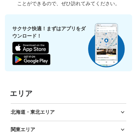
ことができるので、ぜひ訪れてみてください。
保管できる荷物数
中
:
3
/
¥500
小
:
24
/
¥300
サクサク快適！まずはアプリをダ
支払い方法
現金
ウンロード！
このコインロッカーの位置を見る
エリア
北海道・東北エリア
北海道
青森県
岩手県
宮城県
秋田県
山形県
福島県
関東エリア
茨城県
栃木県
群馬県
埼玉県
千葉県
東京都
神奈川県