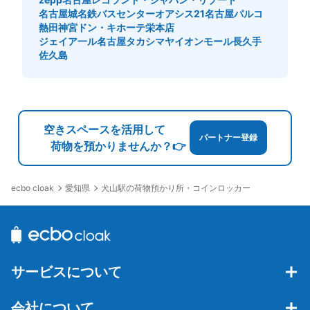
名古屋城
名鉄バスセンター
オアシス21
名古屋パルコ
熱田神宮
ドン・キホーテ栄本店
ジェイア一ル名古屋タカシマヤ
イオンモール長久手
佐久島
空きスペースを活用して
パートナー登録
荷物を預かりませんか？👉
愛知県
犬山駅の荷物預かり所・コインロッカー
ecbo cloak
サービスについて
会社について