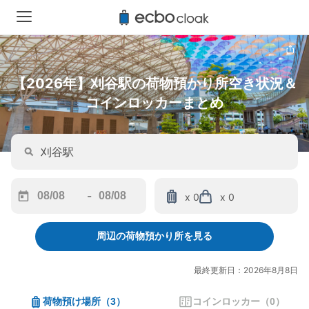
【2026年】刈谷駅の荷物預かり所空き状況＆
コインロッカーまとめ
-
x 0
x 0
Navigate
Navigate
forward
backward
周辺の荷物預かり所を見る
to
to
interact
interact
with
with
最終更新日：2026年8月8日
the
the
calendar
calendar
荷物預け場所
（
3
）
コインロッカー
（
0
）
and
and