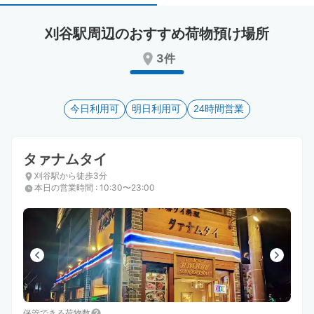
select
select
a
a
刈谷駅周辺のおすすめ荷物預け場所
date.
date.
Press
Press
3件
the
the
question
question
mark
mark
key
今日利用可
key
明日利用可
24時間営業
to
to
get
get
the
the
タァナムタイ
keyboard
keyboard
刈谷駅から徒歩3分
shortcuts
shortcuts
本日の営業時間
:
10:30〜23:00
for
for
changing
changing
dates.
dates.
保管できる荷物数