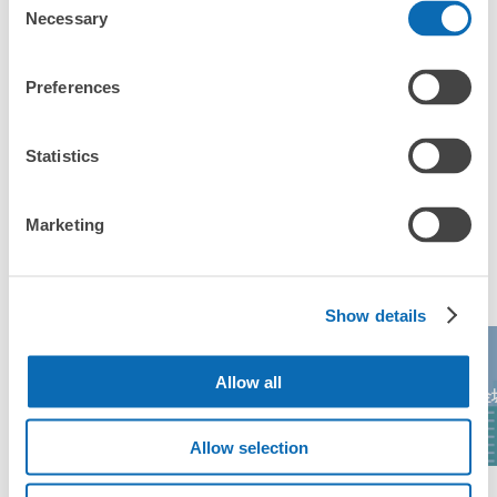
OK
Necessary
「刈谷駅にあるコインロッカーなどと何が違うサービスです
Selection
か？」
Preferences
「刈谷駅にある店舗は、何日前から予約の作成ができます
か？」
Statistics
万が一に備えた安心補償
Marketing
荷物の破損、盗難等万が一に備えた保証も完備で安心
刈谷駅の人気預かりエリア
Show details
レゴランド・デ
Allow all
ドン・キホーテ
名古屋高島屋
ィスカバリー・
金
栄本店
センター東京
Allow selection