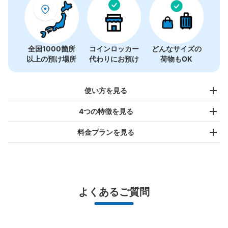
全国1000箇所
コインロッカー
どんなサイズの
以上の預け場所
代わりにお預け
荷物もOK
使い方を見る
4つの特徴を見る
料金プランを見る
バッグサイズ
¥500
/
日
最大辺が45cm未満の大きさのお荷物（リュック、ハンド
よくあるご質問
バッグ、お手荷物など）
スマホからお店と日時を

全国1,000箇所以上と提携
指定して事前予約
北は北海道から南は沖縄まで都市部を中心に全国で利用可能なサービスです