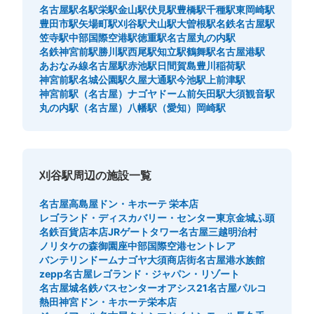
名古屋駅
名駅
栄駅
金山駅
伏見駅
豊橋駅
千種駅
東岡崎駅
豊田市駅
矢場町駅
刈谷駅
犬山駅
大曽根駅
名鉄名古屋駅
笠寺駅
中部国際空港駅
徳重駅
名古屋丸の内駅
名鉄神宮前駅
勝川駅
西尾駅
知立駅
鶴舞駅
名古屋港駅
あおなみ線名古屋駅
赤池駅
日間賀島
豊川稲荷駅
神宮前駅
名城公園駅
久屋大通駅
今池駅
上前津駅
神宮前駅（名古屋）
ナゴヤドーム前矢田駅
大須観音駅
丸の内駅（名古屋）
八幡駅（愛知）
岡崎駅
刈谷駅周辺の施設一覧
名古屋高島屋
ドン・キホーテ 栄本店
レゴランド・ディスカバリー・センター東京
金城ふ頭
名鉄百貨店本店
JRゲートタワー
名古屋三越
明治村
ノリタケの森
御園座
中部国際空港セントレア
バンテリンドームナゴヤ
大須商店街
名古屋港水族館
zepp名古屋
レゴランド・ジャパン・リゾート
名古屋城
名鉄バスセンター
オアシス21
名古屋パルコ
熱田神宮
ドン・キホーテ栄本店