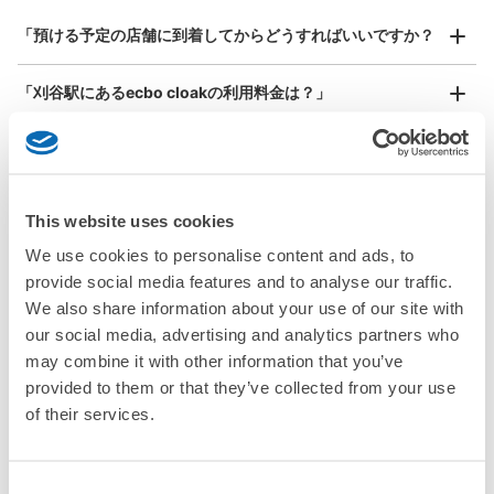
スーツケースサイズ
¥800
「預ける予定の店舗に到着してからどうすればいいですか？
/
日
最大辺が45cm以上の大きさのお荷物（スーツケース、楽
「刈谷駅にあるecbo cloakの利用料金は？」
器、ベビーカーなど）
「荷物がなくなったり、盗まれたりはしないのですか？」
好立地 / 好条件店舗も多数
お店で荷物の写真を

「預かってもらえない荷物はありますか？」
This website uses cookies
アクセスの良い駅ナカ店舗や24時間営業店舗等も多数提携しています
撮ってもらいチェックイン完了
We use cookies to personalise content and ads, to
「荷物を引き取る時は、どうすればいいですか？」
provide social media features and to analyse our traffic.
We also share information about your use of our site with
「どこに荷物は保管されるのですか？」
our social media, advertising and analytics partners who
may combine it with other information that you’ve
「刈谷駅でベビーカーや大型スポーツ用品、楽器類を預かっ
provided to them or that they’ve collected from your use
てもらえる場所はありますか？」
of their services.
どんなサイズの荷物もOK
「刈谷駅ではどこで荷物預かりを利用できますか？」
手ぶらで1日快適に！
楽器、ベビーカー、ゴルフバッグ等、1人が持てる大きさの荷物であればどんなサイズでも
Consent