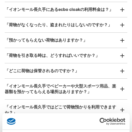
最大辺が45cm以上の大きさのお荷物（スーツケース、楽
パン屋の近く。問い合わせ先は、２階インフォメーショ
「イオンモール長久手にあるecbo cloakの利用料金は？」
器、ベビーカーなど）
ン。利用は、１日のみ。利用できる使用硬貨は、100円玉
のみ。施錠はカギ式。返金式。コインロッカーの振り分け
「荷物がなくなったり、盗まれたりはしないのですか？」
冷蔵８、非冷蔵８。
好立地 / 好条件店舗も多数
お店で荷物の写真を

「預かってもらえない荷物はありますか？」
アクセスの良い駅ナカ店舗や24時間営業店舗等も多数提携しています
撮ってもらいチェックイン完了
「荷物を引き取る時は、どうすればいいですか？」
「どこに荷物は保管されるのですか？」
「イオンモール長久手でベビーカーや大型スポーツ用品、楽
保管できる荷物数
器類を預かってもらえる場所はありますか？」
中
:
16
/
¥100
支払い方法
どんなサイズの荷物もOK
現金
「イオンモール長久手ではどこで荷物預かりを利用できます
手ぶらで1日快適に！
楽器、ベビーカー、ゴルフバッグ等、1人が持てる大きさの荷物であればどんなサイズでも
か？」
このコインロッカーの位置を見る
OK
「イオンモール長久手にあるコインロッカーなどと何が違う