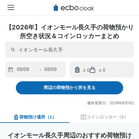
【2026年】イオンモール長久手の荷物預かり
所空き状況＆コインロッカーまとめ
-
x 0
x 0
Navigate
Navigate
forward
backward
周辺の荷物預かり所を見る
to
to
interact
interact
with
with
最終更新日：2026年8月9日
the
the
calendar
calendar
荷物預け場所
（
1
）
コインロッカー
（
5
）
and
and
select
select
a
a
イオンモール長久手周辺のおすすめ荷物預け
date.
date.