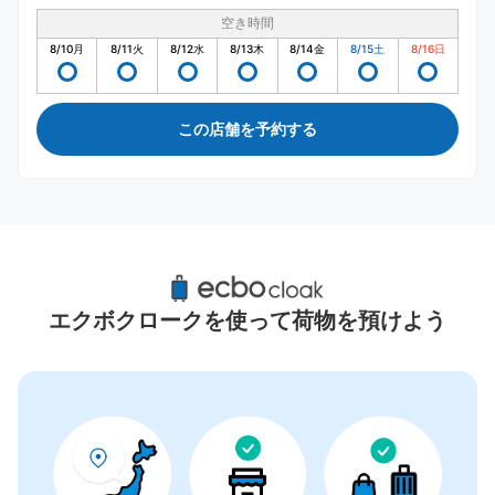
空き時間
8/10
月
8/11
火
8/12
水
8/13
木
8/14
金
8/15
土
8/16
日
この店舗を予約する
イオンモール長久手周辺のおすすめコインロ
ッカー
エクボクロークを使って荷物を預けよう
5件