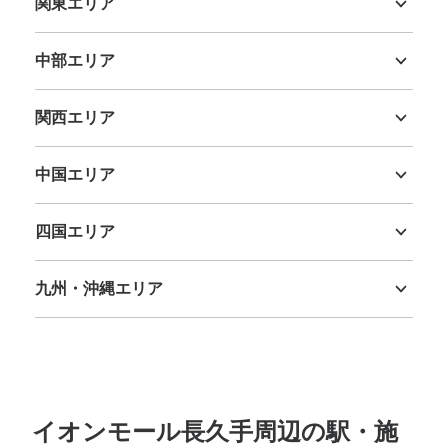
関東エリア
茨城県
栃木県
群馬県
埼玉県
千葉県
東京都
神奈川県
中部エリア
新潟県
富山県
石川県
福井県
山梨県
長野県
岐阜県
静岡県
愛知県
関西エリア
保管できる荷物数
三重県
滋賀県
京都府
大阪府
兵庫県
奈良県
和歌山県
中
:
8
/
¥100
支払い方法
中国エリア
現金
鳥取県
島根県
岡山県
広島県
山口県
このコインロッカーの位置を見る
四国エリア
徳島県
香川県
愛媛県
高知県
九州・沖縄エリア
福岡県
佐賀県
長崎県
熊本県
大分県
宮崎県
鹿児島県
沖縄県
イオンモール長久手 2階Eエレベーター
付近 コインロッカー
愛知高速高速 長久手古戦場駅駅から徒歩6分
本日の営業時間
:
10:00
〜
21:30
場所は、2階Eエレベーター横で無印近くにある。施錠はカ
イオンモール長久手周辺の駅・施
ギ。利用できる硬貨は、100円玉のみ。当日のみの利用。