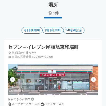
Press
Press
場所
the
the
1件
question
question
mark
mark
key
key
to
to
今日利用可
明日利用可
24時間営業
get
get
the
the
keyboard
keyboard
セブン－イレブン尾張旭東印場町
shortcuts
shortcuts
for
for
旭前駅から徒歩7分
changing
changing
本日の営業時間
:
00:00〜00:00
dates.
dates.
保管できる荷物数
スーツケースサイズ
:
バッグサイズ
:
5
5