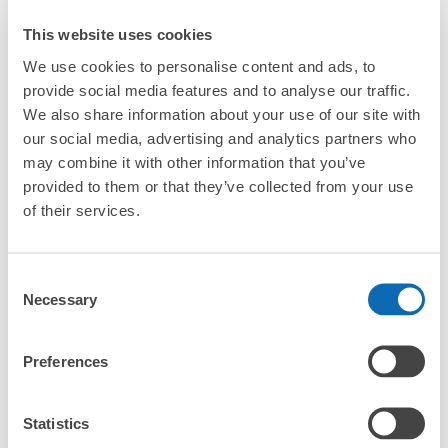
サービスですか？」
This website uses cookies
イオンモール長久手１階Bエレベータ付近
「イオンモール長久手にある店舗は、何日前から予約の作成
コインロッカー
We use cookies to personalise content and ads, to
ができますか？」
provide social media features and to analyse our traffic.
愛知高速交通 長久手古戦場駅から徒歩5分
本日の営業時間
:
10:00
〜
10:00
We also share information about your use of our site with
our social media, advertising and analytics partners who
目印は、DAISO横。当日のみの利用。利用できる硬貨は、
万が一に備えた安心補償
may combine it with other information that you’ve
100円玉のみ。返却式。
荷物の破損、盗難等万が一に備えた保証も完備で安心
provided to them or that they’ve collected from your use
イオンモール長久手の荷物預かり情報
of their services.
イオンモール長久手周辺での荷物預かり場所をご紹介します！

Consent
ecbo cloak（エクボクローク）加盟店やコインロッカーの場所を
Necessary
Selection
随時更新して掲載していきます。

イオンモール長久手周辺で観光やお仕事、お買い物などをしてい
Preferences
るとき、「この荷物、どこかに預けられたら楽なのに」と思った
保管できる荷物数
ことはありませんか？

中
:
8
/
¥100
Statistics
バッグやスーツケース、ベビーカーや自転車などを預けて、身軽
支払い方法
に楽しみましょう！
