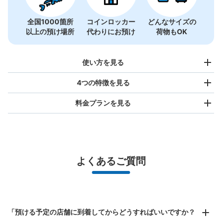
全国1000箇所
コインロッカー
どんなサイズの
以上の預け場所
代わりにお預け
荷物もOK
使い方を見る
4つの特徴を見る
料金プランを見る
バッグサイズ
¥500
/
日
最大辺が45cm未満の大きさのお荷物（リュック、ハンド
よくあるご質問
バッグ、お手荷物など）
スマホからお店と日時を

全国1,000箇所以上と提携
指定して事前予約
北は北海道から南は沖縄まで都市部を中心に全国で利用可能なサービスです
イオンモール長久手 １階コインロッカー
スーツケースサイズ
¥800
「預ける予定の店舗に到着してからどうすればいいですか？
愛知高速交通 長久手古戦場駅から徒歩5分
/
日
本日の営業時間
:
09:00
〜
21:30