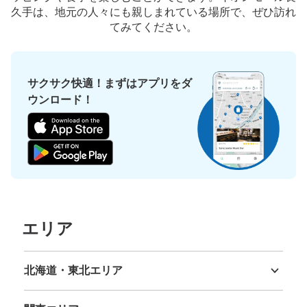
久手は、地元の人々にも親しまれている場所で、ぜひ訪れ
てみてください。
保管できる荷物数
中
:
8
/
¥100
支払い方法
現金
サクサク快適！まずはアプリをダ
このコインロッカーの位置を見る
ウンロード！
イオンモール長久手３階Bエリア付近 コ
インロッカー
愛知高速交通 長久手古戦場駅から徒歩10分
本日の営業時間
:
10:00
〜
21:30
目印は、スタジオアイス。当日利用のみ。利用できる硬貨
エリア
は、100円玉。施錠はカギ式。返却式。
北海道・東北エリア
北海道
青森県
岩手県
宮城県
秋田県
山形県
福島県