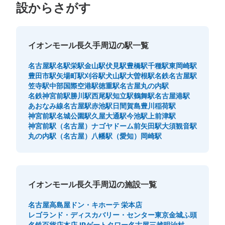
設からさがす
100円でリターン式。無印食品の近くにある。
イオンモール長久手周辺の駅一覧
名古屋駅
名駅
栄駅
金山駅
伏見駅
豊橋駅
千種駅
東岡崎駅
豊田市駅
矢場町駅
刈谷駅
犬山駅
大曽根駅
名鉄名古屋駅
笠寺駅
中部国際空港駅
徳重駅
名古屋丸の内駅
名鉄神宮前駅
勝川駅
西尾駅
知立駅
鶴舞駅
名古屋港駅
あおなみ線名古屋駅
赤池駅
日間賀島
豊川稲荷駅
神宮前駅
名城公園駅
久屋大通駅
今池駅
上前津駅
保管できる荷物数
神宮前駅（名古屋）
ナゴヤドーム前矢田駅
大須観音駅
中
:
8
/
¥100
丸の内駅（名古屋）
八幡駅（愛知）
岡崎駅
支払い方法
現金
このコインロッカーの位置を見る
イオンモール長久手周辺の施設一覧
名古屋高島屋
ドン・キホーテ 栄本店
レゴランド・ディスカバリー・センター東京
金城ふ頭
名鉄百貨店本店
JRゲートタワー
名古屋三越
明治村