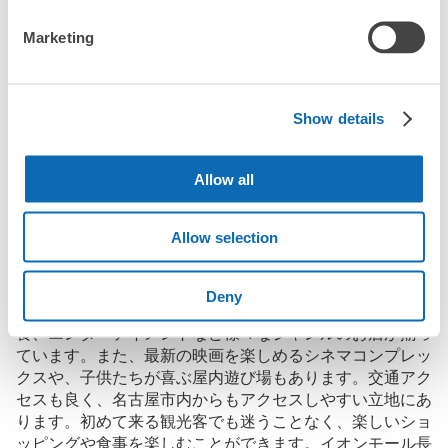
現金
Marketing
このコインロッカーの位置を見る
店舗の空きスペースを活用したecbo cloakは、スマホ予約で簡単
に、コインロッカーと同等の料金で荷物を預けられます。

大型イベントなどの際にコインロッカーがいっぱいでも、すぐに
近くの預け場所を見つけることができます。
Show details
イオンモール長久手２階 Gエレベーター付
近 コインロッカー
Allow all
愛知高速交通 長久手古戦場駅から徒歩7分
本日の営業時間
:
10:00
〜
21:30
イオンモール長久手の観光情報について
施錠はカギ。使用可能の硬貨は100円玉のみ。100円玉返
Allow selection
却式。使用期間は当日１日のみ。
イオンモール長久手は、愛知県に位置する大型ショッピン
Deny
グモールです。広々とした館内には、ファッション、飲
食、エンターテイメントなど様々なジャンルのお店が揃っ
ています。また、最新の映画を楽しめるシネマコンプレッ
クスや、子供たちが喜ぶ屋内遊び場もあります。交通アク
セスも良く、名古屋市内からもアクセスしやすい立地にあ
ります。初めて来る観光客でも迷うことなく、楽しいショ
ッピングや食事を楽しむことができます。イオンモール長