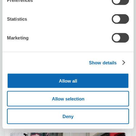
Preferences
保管できる荷物数
スーツケースサイズ
:
バッグサイズ
:
12
0
Statistics
空き時間
8/7
金
8/8
土
8/9
日
8/10
月
8/11
火
8/12
水
8/13
木
Marketing
この店舗を予約する
Show details
カラオケBanBan名古屋太閤口店
Allow all
名古屋駅から徒歩5分
本日の営業時間
:
10:00〜04:00
Allow selection
4.5
4件
★
★
★
★
★
★
★
★
★
★
第一次使用這個app預約寄放行李，預約過程簡單方便，這
Deny
間卡拉ok店員都很友善！ 離名古屋車站不算太遠，一樓有
大概6.7個台階要爬才能搭電梯上樓，若有太重的行李可能
需要斟酌一下，除此之外都很棒～