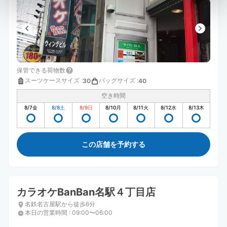
保管できる荷物数
スーツケースサイズ
:
バッグサイズ
:
30
40
空き時間
8/7
金
8/8
土
8/9
日
8/10
月
8/11
火
8/12
水
8/13
木
この店舗を予約する
カラオケBanBan名駅４丁目店
名鉄名古屋駅から徒歩6分
本日の営業時間
:
09:00〜06:00