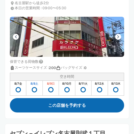
名古屋駅から徒歩2分
本日の営業時間
:
09:00〜05:30
保管できる荷物数
スーツケースサイズ
:
バッグサイズ
:
200
0
空き時間
8/7
金
8/8
土
8/9
日
8/10
月
8/11
火
8/12
水
8/13
木
この店舗を予約する
セブン－イレブン名古屋則武１丁目