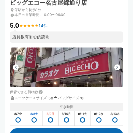
ビッグエコー名古屋錦通り店
栄駅から徒歩1分
本日の営業時間
:
10:00〜06:00
5.0
14件
★
★
★
★
★
★
★
★
★
★
店員很有耐心的說明
保管できる荷物数
スーツケースサイズ
:
バッグサイズ
:
50
0
空き時間
8/7
金
8/8
土
8/9
日
8/10
月
8/11
火
8/12
水
8/13
木