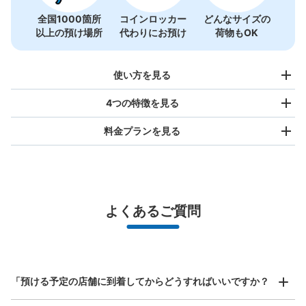
全国1000箇所
コインロッカー
どんなサイズの
以上の預け場所
代わりにお預け
荷物もOK
使い方を見る
4つの特徴を見る
料金プランを見る
バッグサイズ
¥500
/
日
最大辺が45cm未満の大きさのお荷物（リュック、ハンド
よくあるご質問
バッグ、お手荷物など）
スマホからお店と日時を

全国1,000箇所以上と提携
指定して事前予約
北は北海道から南は沖縄まで都市部を中心に全国で利用可能なサービスです
スーツケースサイズ
¥800
「預ける予定の店舗に到着してからどうすればいいですか？
/
日