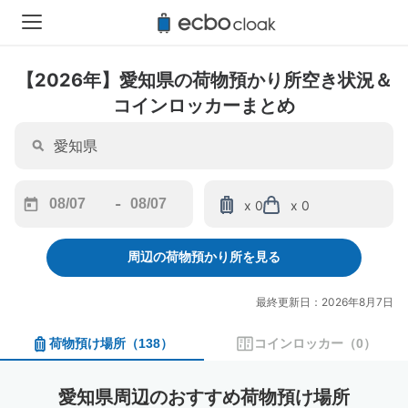
【2026年】愛知県の荷物預かり所空き状況＆
コインロッカーまとめ
-
x 0
x 0
Navigate
Navigate
forward
backward
周辺の荷物預かり所を見る
to
to
interact
interact
with
with
最終更新日：2026年8月7日
the
the
calendar
calendar
荷物預け場所
（
138
）
コインロッカー
（
0
）
and
and
select
select
a
a
愛知県周辺のおすすめ荷物預け場所
date.
date.