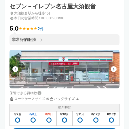
セブン－イレブン名古屋大須観音
大須観音駅から徒歩1分
本日の営業時間
:
00:00〜00:00
5.0
2件
★
★
★
★
★
★
★
★
★
★
非常好的服務：）
保管できる荷物数
スーツケースサイズ
:
バッグサイズ
:
5
4
空き時間
8/7
金
8/8
土
8/9
日
8/10
月
8/11
火
8/12
水
8/13
木