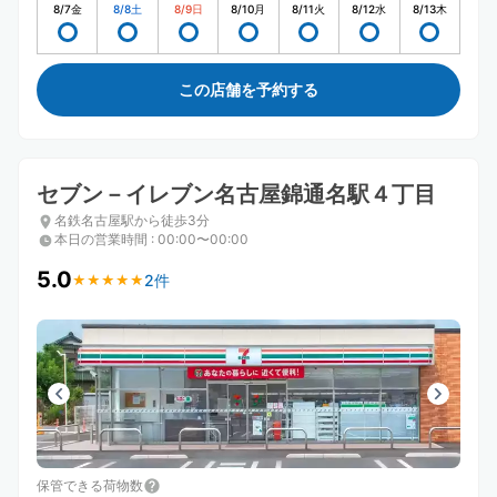
8/7
金
8/8
土
8/9
日
8/10
月
8/11
火
8/12
水
8/13
木
この店舗を予約する
セブン－イレブン名古屋錦通名駅４丁目
名鉄名古屋駅から徒歩3分
本日の営業時間
:
00:00〜00:00
5.0
2件
★
★
★
★
★
★
★
★
★
★
保管できる荷物数