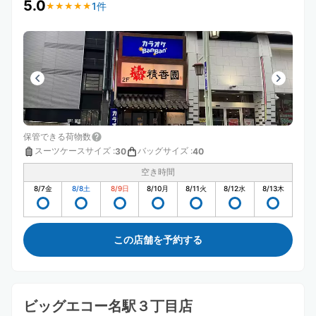
5.0
1件
★
★
★
★
★
★
★
★
★
★
保管できる荷物数
スーツケースサイズ
:
バッグサイズ
:
30
40
空き時間
8/7
金
8/8
土
8/9
日
8/10
月
8/11
火
8/12
水
8/13
木
この店舗を予約する
ビッグエコー名駅３丁目店