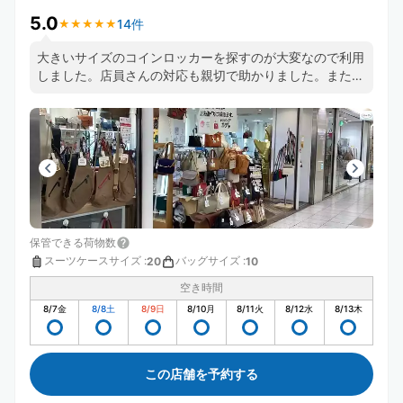
5.0
14件
★
★
★
★
★
★
★
★
★
★
大きいサイズのコインロッカーを探すのが大変なので利用
しました。店員さんの対応も親切で助かりました。また利
用したいです。
保管できる荷物数
スーツケースサイズ
:
バッグサイズ
:
20
10
空き時間
8/7
金
8/8
土
8/9
日
8/10
月
8/11
火
8/12
水
8/13
木
この店舗を予約する