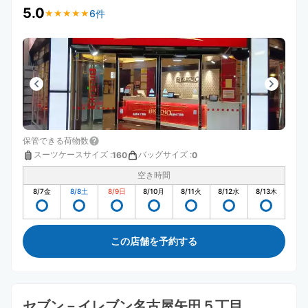
5.0
6件
★
★
★
★
★
★
★
★
★
★
保管できる荷物数
スーツケースサイズ
:
バッグサイズ
:
160
0
空き時間
8/7
金
8/8
土
8/9
日
8/10
月
8/11
火
8/12
水
8/13
木
この店舗を予約する
セブン－イレブン名古屋矢田５丁目