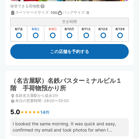
保管できる荷物数
スーツケースサイズ
:
バッグサイズ
:
100
0
空き時間
8/7
金
8/8
土
8/9
日
8/10
月
8/11
火
8/12
水
8/13
木
この店舗を予約する
（名古屋駅）名鉄バスターミナルビル１
階 手荷物預かり所
名鉄名古屋駅から徒歩2分
本日の営業時間
:
08:00〜20:00
5.0
14件
★
★
★
★
★
★
★
★
★
★
I booked the same morning. It was quick and easy,
confirmed my email and took photos for when I
returned to show staff.