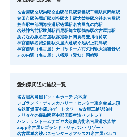
名古屋駅
名駅
栄駅
金山駅
伏見駅
豊橋駅
千種駅
東岡崎駅
豊田市駅
矢場町駅
刈谷駅
犬山駅
大曽根駅
名鉄名古屋駅
笠寺駅
中部国際空港駅
徳重駅
名古屋丸の内駅
名鉄神宮前駅
勝川駅
西尾駅
知立駅
鶴舞駅
名古屋港駅
あおなみ線名古屋駅
赤池駅
日間賀島
豊川稲荷駅
神宮前駅
名城公園駅
久屋大通駅
今池駅
上前津駅
神宮前駅（名古屋）
ナゴヤドーム前矢田駅
大須観音駅
丸の内駅（名古屋）
八幡駅（愛知）
岡崎駅
愛知県周辺の施設一覧
名古屋高島屋
ドン・キホーテ 栄本店
レゴランド・ディスカバリー・センター東京
金城ふ頭
名鉄百貨店本店
JRゲートタワー
名古屋三越
明治村
ノリタケの森
御園座
中部国際空港セントレア
バンテリンドームナゴヤ
大須商店街
名古屋港水族館
zepp名古屋
レゴランド・ジャパン・リゾート
名古屋城
名鉄バスセンター
オアシス21
名古屋パルコ