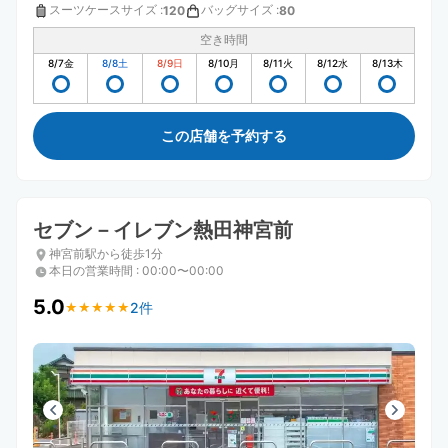
スーツケースサイズ
:
バッグサイズ
:
120
80
空き時間
8/7
金
8/8
土
8/9
日
8/10
月
8/11
火
8/12
水
8/13
木
この店舗を予約する
セブン－イレブン熱田神宮前
神宮前駅から徒歩1分
本日の営業時間
:
00:00〜00:00
5.0
2件
★
★
★
★
★
★
★
★
★
★