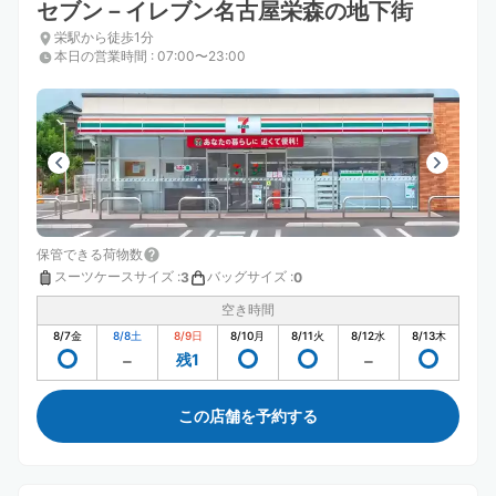
セブン－イレブン名古屋栄森の地下街
栄駅から徒歩1分
本日の営業時間
:
07:00〜23:00
保管できる荷物数
スーツケースサイズ
:
バッグサイズ
:
3
0
空き時間
8/7
金
8/8
土
8/9
日
8/10
月
8/11
火
8/12
水
8/13
木
残1
この店舗を予約する