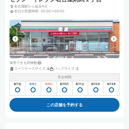
名古屋駅から徒歩4分
本日の営業時間
:
00:00〜00:00
保管できる荷物数
スーツケースサイズ
:
バッグサイズ
:
4
2
空き時間
8/7
金
8/8
土
8/9
日
8/10
月
8/11
火
8/12
水
8/13
木
この店舗を予約する