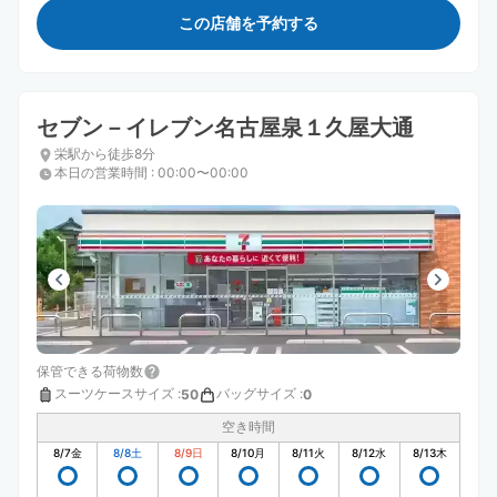
この店舗を予約する
セブン－イレブン名古屋泉１久屋大通
栄駅から徒歩8分
本日の営業時間
:
00:00〜00:00
保管できる荷物数
スーツケースサイズ
:
バッグサイズ
:
50
0
空き時間
8/7
金
8/8
土
8/9
日
8/10
月
8/11
火
8/12
水
8/13
木