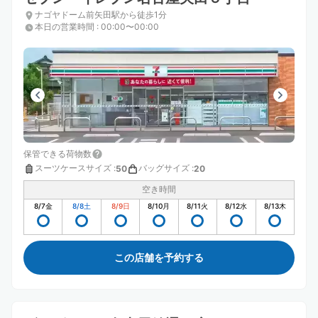
ナゴヤドーム前矢田駅から徒歩1分
本日の営業時間
:
00:00〜00:00
保管できる荷物数
スーツケースサイズ
:
バッグサイズ
:
50
20
空き時間
8/7
金
8/8
土
8/9
日
8/10
月
8/11
火
8/12
水
8/13
木
この店舗を予約する