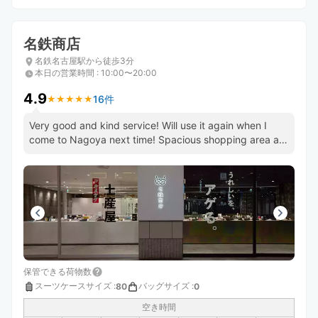
名鉄商店
名鉄名古屋駅から徒歩3分
本日の営業時間
:
10:00〜20:00
4.9
16件
★
★
★
★
★
★
★
★
★
★
Very good and kind service! Will use it again when I
come to Nagoya next time! Spacious shopping area as
well.
保管できる荷物数
スーツケースサイズ
:
バッグサイズ
:
80
0
空き時間