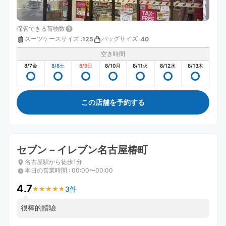
保管できる荷物数
スーツケースサイズ
:
バッグサイズ
:
125
40
空き時間
8/7
金
8/8
土
8/9
日
8/10
月
8/11
火
8/12
水
8/13
木
この店舗を予約する
セブン－イレブン名古屋椿町
名古屋駅から徒歩1分
本日の営業時間
:
00:00〜00:00
4.7
3件
★
★
★
★
★
★
★
★
★
★
很棒的體驗