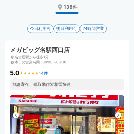
Press
Press
138件
the
the
question
question
mark
mark
key
今日利用可
key
明日利用可
24時間営業
to
to
get
get
the
the
メガビッグ名駅西口店
keyboard
keyboard
名古屋駅から徒歩1分
shortcuts
shortcuts
本日の営業時間
:
09:00〜06:00
for
for
changing
changing
5.0
14件
★
★
★
★
★
★
★
★
★
★
dates.
dates.
無論寄存、領取動作皆相當快速