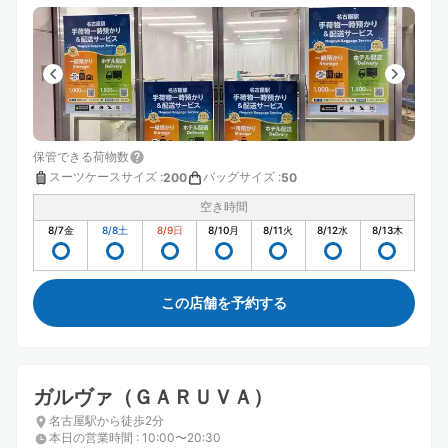
保管できる荷物数
スーツケースサイズ
:
バッグサイズ
:
200
50
空き時間
8/7
金
8/8
土
8/9
日
8/10
月
8/11
火
8/12
水
8/13
木
この店舗を予約する
ガルヴァ（ＧＡＲＵＶＡ）
名古屋駅から徒歩2分
本日の営業時間
:
10:00〜20:30