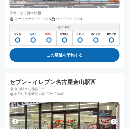
保管できる荷物数
スーツケースサイズ
:
バッグサイズ
:
15
13
空き時間
8/7
金
8/8
土
8/9
日
8/10
月
8/11
火
8/12
水
8/13
木
この店舗を予約する
セブン－イレブン名古屋金山駅西
金山駅から徒歩3分
本日の営業時間
:
00:00〜00:00