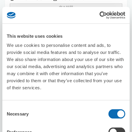
空き時間
8/7
金
8/8
土
8/9
日
8/10
月
8/11
火
8/12
水
8/13
木
この店舗を予約する
This website uses cookies
We use cookies to personalise content and ads, to
provide social media features and to analyse our traffic.
We also share information about your use of our site with
ミニストップ名古屋駅西店
our social media, advertising and analytics partners who
名古屋駅から徒歩2分
may combine it with other information that you’ve
本日の営業時間
:
00:00〜00:00
provided to them or that they’ve collected from your use
5.0
1件
★
★
★
★
★
★
★
★
★
★
of their services.
Consent
Necessary
Selection