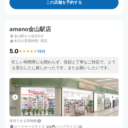
この店舗を予約する
amano金山駅店
金山駅から徒歩0分
本日の営業時間
:
閉店
5.0
19件
★
★
★
★
★
★
★
★
★
★
忙しい時間帯にも関わらず、笑顔と丁寧なご対応で、とて
も安心したし嬉しかったです。またお願いしたいです。
保管できる荷物数
スーツケースサイズ
:
バッグサイズ
:
20
10