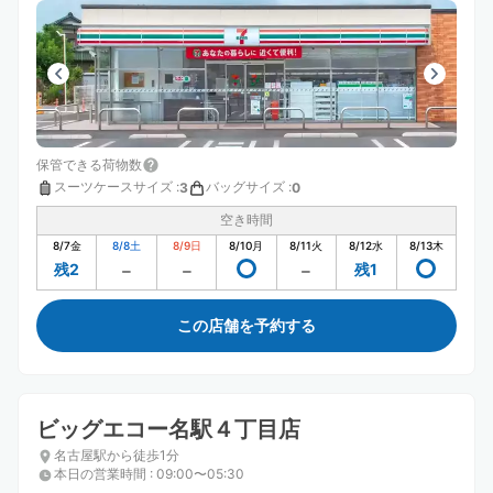
保管できる荷物数
スーツケースサイズ
:
バッグサイズ
:
3
0
空き時間
8/7
金
8/8
土
8/9
日
8/10
月
8/11
火
8/12
水
8/13
木
残2
残1
この店舗を予約する
ビッグエコー名駅４丁目店
名古屋駅から徒歩1分
本日の営業時間
:
09:00〜05:30