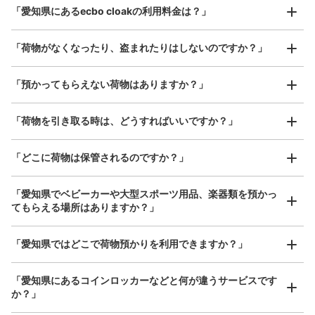
最大辺が45cm以上の大きさのお荷物（スーツケース、楽
「愛知県にあるecbo cloakの利用料金は？」
器、ベビーカーなど）
「荷物がなくなったり、盗まれたりはしないのですか？」
好立地 / 好条件店舗も多数
お店で荷物の写真を

「預かってもらえない荷物はありますか？」
アクセスの良い駅ナカ店舗や24時間営業店舗等も多数提携しています
撮ってもらいチェックイン完了
「荷物を引き取る時は、どうすればいいですか？」
「どこに荷物は保管されるのですか？」
「愛知県でベビーカーや大型スポーツ用品、楽器類を預かっ
てもらえる場所はありますか？」
どんなサイズの荷物もOK
「愛知県ではどこで荷物預かりを利用できますか？」
手ぶらで1日快適に！
楽器、ベビーカー、ゴルフバッグ等、1人が持てる大きさの荷物であればどんなサイズでも
OK
「愛知県にあるコインロッカーなどと何が違うサービスです
か？」