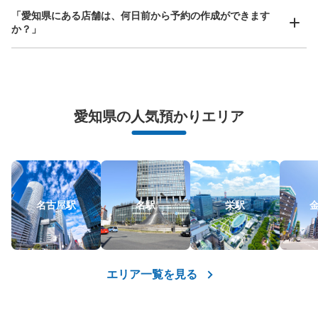
「愛知県にある店舗は、何日前から予約の作成ができます
か？」
万が一に備えた安心補償
荷物の破損、盗難等万が一に備えた保証も完備で安心
愛知県の人気預かりエリア
名古屋駅
名駅
栄駅
エリア一覧を見る